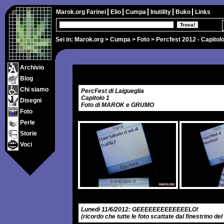
Marok.org
Farinei
Elio
Cumpa
Inutility
Buko
Links
Sei in:
Marok.org
>
Cumpa
>
Foto
> Percfest 2012 - Capitolo
Archivio
Blog
Chi siamo
PercFest di Laigueglia
Capitolo 1
Disegni
Foto di MAROK e GRUMO
Foto
Perle
Storie
Voci
Lunedì 11/6/2012: GEEEEEEEEEEEEELO!
(ricordo che tutte le foto scattate dal finestrino del