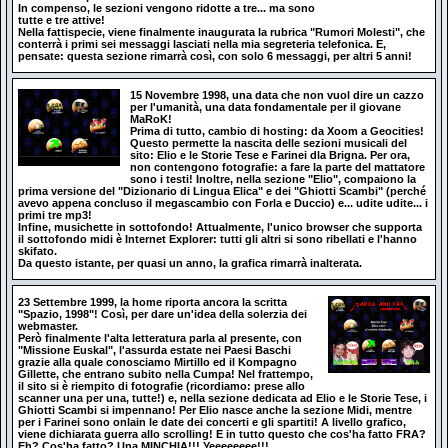
In compenso, le sezioni vengono ridotte a tre... ma sono
tutte e tre attive!
Nella fattispecie, viene finalmente inaugurata la rubrica "Rumori Molesti", che
conterrà i primi sei messaggi lasciati nella mia segreteria telefonica. E,
pensate: questa sezione rimarrà così, con solo 6 messaggi, per altri 5 anni!
15 Novembre 1998, una data che non vuol dire un cazzo
per l'umanità, una data fondamentale per il giovane
MaRoK!
Prima di tutto, cambio di hosting: da Xoom a Geocities!
Questo permette la nascita delle sezioni musicali del
sito: Elio e le Storie Tese e Farinei dla Brigna. Per ora,
non contengono fotografie: a fare la parte del mattatore
sono i testi! Inoltre, nella sezione "Elio", compaiono la
prima versione del "Dizionario di Lingua Elica" e dei "Ghiotti Scambi" (perché
avevo appena concluso il megascambio con Forla e Duccio) e... udite udite... i
primi tre mp3!
Infine, musichette in sottofondo! Attualmente, l'unico browser che supporta
il sottofondo midi è Internet Explorer: tutti gli altri si sono ribellati e l'hanno
skifato.
Da questo istante, per quasi un anno, la grafica rimarrà inalterata.
23 Settembre 1999, la home riporta ancora la scritta
"Spazio, 1998"! Così, per dare un'idea della solerzia dei
webmaster.
Però finalmente l'alta letteratura parla al presente, con
"Missione Euskal", l'assurda estate nei Paesi Baschi
grazie alla quale conosciamo Mirtillo ed il Kompagno
Gillette, che entrano subito nella Cumpa! Nel frattempo,
il sito si è riempito di fotografie (ricordiamo: prese allo
scanner una per una, tutte!) e, nella sezione dedicata ad Elio e le Storie Tese, i
Ghiotti Scambi si impennano! Per Elio nasce anche la sezione Midi, mentre
per i Farinei sono onlain le date dei concerti e gli spartiti! A livello grafico,
viene dichiarata guerra allo scrolling! E in tutto questo che cos'ha fatto FRA?
Eh? Cos'ha fatto? Una MINCHIA!!! Yeeeeeeee!!!