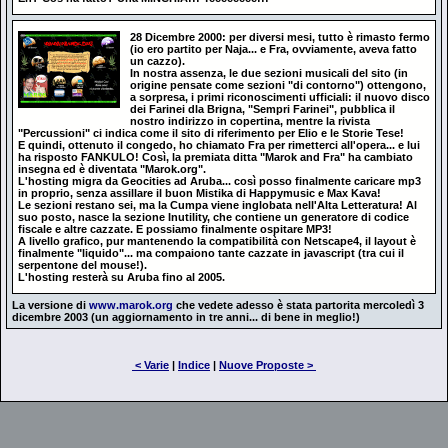
28 Dicembre 2000: per diversi mesi, tutto è rimasto fermo
(io ero partito per Naja... e Fra, ovviamente, aveva fatto
un cazzo).
In nostra assenza, le due sezioni musicali del sito (in
origine pensate come sezioni "di contorno") ottengono,
a sorpresa, i primi riconoscimenti ufficiali: il nuovo disco
dei Farinei dla Brigna, "Sempri Farinei", pubblica il
nostro indirizzo in copertina, mentre la rivista
"Percussioni" ci indica come il sito di riferimento per Elio e le Storie Tese!
E quindi, ottenuto il congedo, ho chiamato Fra per rimetterci all'opera... e lui
ha risposto FANKULO! Così, la premiata ditta "Marok and Fra" ha cambiato
insegna ed è diventata "Marok.org".
L'hosting migra da Geocities ad Aruba... così posso finalmente caricare mp3
in proprio, senza assillare il buon Mistika di Happymusic e Max Kava!
Le sezioni restano sei, ma la Cumpa viene inglobata nell'Alta Letteratura! Al
suo posto, nasce la sezione Inutility, che contiene un generatore di codice
fiscale e altre cazzate. E possiamo finalmente ospitare MP3!
A livello grafico, pur mantenendo la compatibilità con Netscape4, il layout è
finalmente "liquido"... ma compaiono tante cazzate in javascript (tra cui il
serpentone del mouse!).
L'hosting resterà su Aruba fino al 2005.
La versione di
www.marok.org
che vedete adesso è stata partorita mercoledì 3
dicembre 2003 (un aggiornamento in tre anni... di bene in meglio!)
< Varie
|
Indice
|
Nuove Proposte >