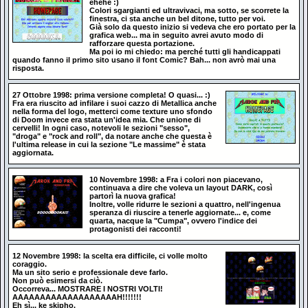
ehehe :)
Colori sgargianti ed ultravivaci, ma sotto, se scorrete la
finestra, ci sta anche un bel ditone, tutto per voi.
Già solo da questo inizio si vedeva che ero portato per la
grafica web... ma in seguito avrei avuto modo di
rafforzare questa portazione.
Ma poi io mi chiedo: ma perché tutti gli handicappati
quando fanno il primo sito usano il font Comic? Bah... non avrò mai una
risposta.
27 Ottobre 1998: prima versione completa! O quasi... :)
Fra era riuscito ad infilare i suoi cazzo di Metallica anche
nella forma del logo, metterci come texture uno sfondo
di Doom invece era stata un'idea mia. Che unione di
cervelli! In ogni caso, notevoli le sezioni "sesso",
"droga" e "rock and roll", da notare anche che questa è
l'ultima release in cui la sezione "Le massime" è stata
aggiornata.
10 Novembre 1998: a Fra i colori non piacevano,
continuava a dire che voleva un layout DARK, così
partorì la nuova grafica!
Inoltre, volle ridurre le sezioni a quattro, nell'ingenua
speranza di riuscire a tenerle aggiornate... e, come
quarta, nacque la "Cumpa", ovvero l'indice dei
protagonisti dei racconti!
12 Novembre 1998: la scelta era difficile, ci volle molto
coraggio.
Ma un sito serio e professionale deve farlo.
Non può esimersi da ciò.
Occorreva... MOSTRARE I NOSTRI VOLTI!
AAAAAAAAAAAAAAAAAAAH!!!!!!!
Eh sì... ke skipho.