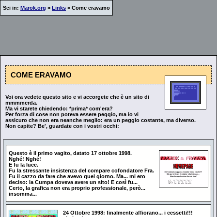
Sei in:
Marok.org
>
Links
> Come eravamo
COME ERAVAMO
Voi ora vedete questo sito e vi accorgete che è un sito di
mmmmerda.
Ma vi starete chiedendo: *prima* com'era?
Per forza di cose non poteva essere peggio, ma io vi
assicuro che non era neanche meglio: era un peggio costante, ma diverso.
Non capite? Be', guardate con i vostri occhi:
Questo è il primo vagito, datato 17 ottobre 1998.
Nghé! Nghé!
E fu la luce.
Fu la stressante insistenza del compare cofondatore Fra.
Fu il cazzo da fare che avevo quel giorno. Ma... mi ero
deciso: la Cumpa doveva avere un sito! E così fu...
Certo, la grafica non era proprio professionale, però...
insomma...
24 Ottobre 1998: finalmente affiorano... i cessetti!!!