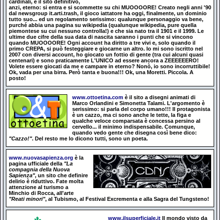
cardinali, è il sito definitivo,
anzi, eterno: si entra e si scommette su chi MUOOOORE! Creato negli anni '90
dal newsgroup it.arti.trash, il gioco iattatore ha oggi, finalmente, un dominio
tutto suo... ed un regolamento serissimo: qualunque personaggio va bene,
purché abbia una pagina su wikipedia (qualunque wikipedia, pure quella
piemontese su cui nessuno controlla!) e che sia nato tra il 1901 e il 1999. Le
ultime due cifre della sua data di nascita saranno i punti che si vincono
quando MUOOOORE! Ogni account ha diritto a tre vivi e, solo quando il
primo CREPA, si può festeggiare e giocarne un altro. Io mi sono iscritto nel
2007 con diversi account, ho giocato un fottio di gente (tra cui alcuni quasi
centenari) e sono praticamente L'UNICO ad essere ancora a ZEEEEEERO!
Volete essere giocati da me e campare in eterno? Nonò, io sono incorruttibile!
Ok, vada per una birra. Però tanta e buona!!! Ok, una Moretti. Piccola. A
posto!
www.ottoetina.com
è il sito a disegni animati di
Marco Orlandini e Simonetta Talami. L'argomento è
serissimo: si parla del corpo umano!!! Il protagonista
è un cazzo, ma ci sono anche le tette, la figa e
qualche veloce comparsata è concessa persino al
cervello... il minimo indispensabile. Comunque,
quando vedo gente che disegna così bene dico:
"Cazzo!"
. Del resto me lo dicono tutti, sono un poeta.
www.nuovasapienza.org
è la
pagina ufficiale della
"La
compagnia della Nuova
Sapienza"
, un sito che definire
delirio è riduttivo. Fate molta
attenzione al turismo a
Minchio di Rocca, all'arte
"Reati minori"
, al Tubismo, al Festival Excrementa e alla Sagra del Tungsteno!
www.ilsuperficiale.it
Il mondo visto da