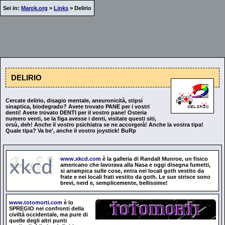
Sei in:
Marok.org
>
Links
> Delirio
DELIRIO
Cercate delirio, disagio mentale, aneuronicità, stipsi
sinaptica, biodegrado? Avete trovato PANE per i vostri
denti! Avete trovato DENTI per il vostro pane! Osteria
numero venti, se la figa avesse i denti, visitate questi siti,
orsù, deh! Anche il vostro psichiatra se ne accorgerà! Anche la vostra tipa!
Quale tipa? Va be', anche il vostro joystick! BuRp
www.xkcd.com
è la galleria di Randall Munroe, un fisico
americano che lavorava alla Nasa e oggi disegna fumetti,
si arrampica sulle cose, entra nei locali goth vestito da
frate e nei locali frati vestito da goth. Le sue strisce sono
brevi, nerd e, semplicemente, bellissime!
www.totomorti.com
è lo
SPREGIO nei confronti della
civiltà occidentale, ma pure di
quelle degli altri punti