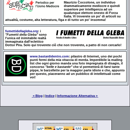
Maurizio Coccolone, un individuo
drammaticamente mediocre e quindi
superiore per intelligenza ad un
qualunque elettore onesto di Forza
Italia. Vi troverete un po' di articoli su
attualità, costume, alta letteratura, figa e di tutto un po' insomma!
fumettidellagleba.org
: i
"Fumetti della Gleba"
sono
l'unica ed inimitabile realtà
immaginata dall'eclettico
Dottor Pira. Solo qui troverete ciò che non troverete, a patto di non cercarlo!
www.bastardidentro.com
: pilastro di Internet, uno dei pochi
punti fermi della mia vitaccia di merda. Imperdibile la mailing
list che ogni giorno manda una foto impregnata di disagio, il
concorso
"belle e bastarde"
che vi permetterà di farvi tante
pippe, le barzellette per la maggior parte idiote e che, appunto
per questo, piaceranno ad un pubblico di intellettuali come
voi!
< Blog
|
Indice
|
Informazione Alternativa >