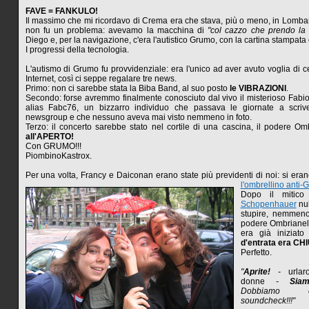
FAVE = FANKULO!
Il massimo che mi ricordavo di Crema era che stava, più o meno, in Lombar
non fu un problema: avevamo la macchina di
"col cazzo che prendo la
Diego e, per la navigazione, c'era l'autistico Grumo, con la cartina stampata 
I progressi della tecnologia.
L'autismo di Grumo fu provvidenziale: era l'unico ad aver avuto voglia di c
Internet, così ci seppe regalare tre news.
Primo: non ci sarebbe stata la Biba Band, al suo posto
le VIBRAZIONI
.
Secondo: forse avremmo finalmente conosciuto dal vivo il misterioso Fabi
alias Fabc76, un bizzarro individuo che passava le giornate a scri
newsgroup e che nessuno aveva mai visto nemmeno in foto.
Terzo: il concerto sarebbe stato nel cortile di una cascina, il podere Omb
all'APERTO!
Con GRUMO!!!
PiombinoKastrox.
Per una volta, Francy e Daiconan erano state più previdenti di noi: si era
l'ombrellino anti-
Dopo il mitic
Schopenhauer
nul
stupire, nemmeno
podere Ombrianel
era già iniziat
d'entrata era CH
Perfetto.
"
Aprite!
-
urlaro
donne
-
Sia
Dobbiamo e
soundcheck!!!"