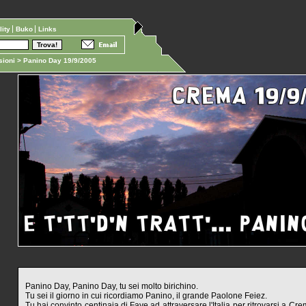
ility
Buko
Links
ioni
> Panino Day 19/9/2005
Panino Day, Panino Day, tu sei molto birichino.
Tu sei il giorno in cui ricordiamo Panino, il grande Paolone Feiez.
Tu hai convinto centinaia di Fave ad attraversare l'Italia per ritrovarsi a Cre