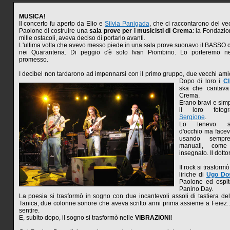
MUSICA!
Il concerto fu aperto da Elio e
Silvia Panigada
, che ci raccontarono del ve
Paolone di costruire una
sala prove per i musicisti di Crema
: la Fondazio
mille ostacoli, aveva deciso di portarlo avanti.
L'ultima volta che avevo messo piede in una sala prove suonavo il BASSO
nei Quarantena. Di peggio c'è solo Ivan Piombino. Lo porteremo ne
promesso.
I decibel non tardarono ad impennarsi con il primo gruppo, due vecchi amic
Dopo di loro i
Cl
ska che cantava 
Crema.
Erano bravi e simpa
il loro fotogr
Sergione
.
Lo tenevo scr
d'occhio ma facev
usando sempr
manuali, come
insegnato. Il dotto
Il rock si trasform
liriche di
Ugo Do
Paolone ed ospite
Panino Day.
La poesia si trasformò in sogno con due incantevoli assoli di tastiera d
Tanica, due colonne sonore che aveva scritto anni prima assieme a Feiez..
sentire.
E, subito dopo, il sogno si trasformò nelle
VIBRAZIONI
!