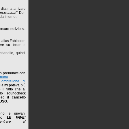
dia, ma arrivare
 macchina!"
Don
da Internet.
ercare notizie su
o alias Fabiocom
vere su forum e
rianello, quindi
no premunite con
Grumo
.
o
ombrellone di
la mi poteva più
 il fatto che al
lo il soundcheck
o ed
il cancello
IUSO
.
no le giovani
mo LE FAVE!
ntrare al