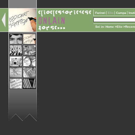
Farinei
Elio
Cumpa
Inut
Sei in:
Home
>
Elio
>
Recens