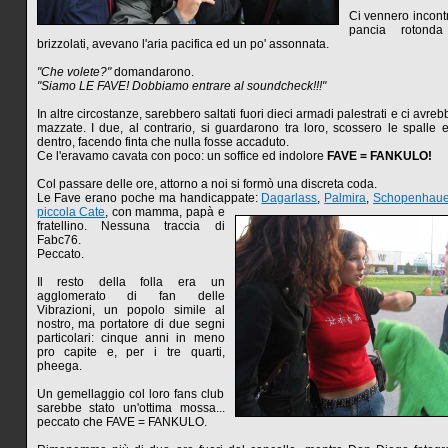
Ci vennero incontr
pancia rotond
brizzolati, avevano l'aria pacifica ed un po' assonnata.
"Che volete?"
domandarono.
"Siamo LE FAVE! Dobbiamo entrare al soundcheck!!!"
In altre circostanze, sarebbero saltati fuori dieci armadi palestrati e ci avre
mazzate. I due, al contrario, si guardarono tra loro, scossero le spalle e
dentro, facendo finta che nulla fosse accaduto.
Ce l'eravamo cavata con poco: un soffice ed indolore
FAVE = FANKULO!
Col passare delle ore, attorno a noi si formò una discreta coda.
Le Fave erano poche ma handicappate:
Dagarlass
,
Palmira
,
Schopenhaue
piccola Cate
, con mamma, papà e
fratellino. Nessuna traccia di
Fabc76.
Peccato.
Il resto della folla era un
agglomerato di fan delle
Vibrazioni, un popolo simile al
nostro, ma portatore di due segni
particolari: cinque anni in meno
pro capite e, per i tre quarti,
pheega.
Un gemellaggio col loro fans club
sarebbe stato un'ottima mossa...
peccato che FAVE = FANKULO.