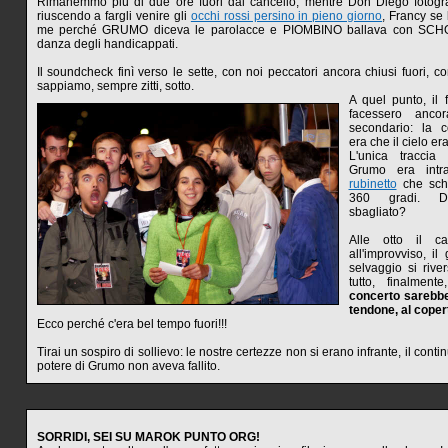
Rimanemmo più di due ore fuori dal cancello, mentre Don Diego fotogr
riuscendo a fargli venire gli
occhi rossi persino in pieno giorno
, Francy se
me perché GRUMO diceva le parolacce e PIOMBINO ballava con S
danza degli handicappati.
Il soundcheck finì verso le sette, con noi peccatori ancora chiusi fuori, c
sappiamo, sempre zitti, sotto.
A quel punto, il 
facessero anco
secondario: la c
era che il cielo e
L'unica traccia
Grumo era intr
rubinetto
che sch
360 gradi. D
sbagliato?
Alle otto il ca
all'improvviso, i
selvaggio si rive
tutto, finalmen
concerto sarebbe
tendone, al coper
Ecco perché c'era bel tempo fuori!!!
Tirai un sospiro di sollievo: le nostre certezze non si erano infrante, il conti
potere di Grumo non aveva fallito.
SORRIDI, SEI SU MAROK PUNTO ORG!