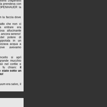
afava Dagarlass
 la prendeva con
CHOPENHAUER la
on la faccia dove
fatto che non ci
ra entrare era
osa allucinante
ra ancora sereno!
 del potere di
appolata in un
izzava acqua a
ove avevamo
ncello si aprì
l grande mucchio
rsò nel cortile e
te, fu chiaro:
il
 stato sotto un
to!
nuum era salvo, il