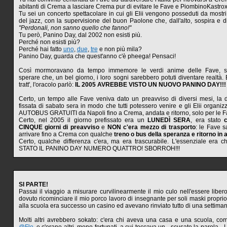
abitanti di Crema a lasciare Crema pur di evitare le Fave e PiombinoKastrox
Tu sei un concerto spettacolare in cui gli Elii vengono posseduti da mostri
del jazz, con la supervisione del buon Paolone che, dall'alto, sospira e d
"Perdonali, non sanno quello che fanno!"
Tu però, Panino Day, dal 2002 non esisti più.
Perché non esisti più?
Perché hai fatto
uno
,
due
,
tre
e non più mila?
Panino Day, guarda che quest'anno c'è pheega! Pensaci!
Così mormoravano da tempo immemore le verdi anime delle Fave,
sperare che, un bel giorno, i loro sogni sarebbero potuti diventare realtà. Ed
tratt', l'oracolo parlò:
IL 2005 AVREBBE VISTO UN NUOVO PANINO DAY!!!
Certo, un tempo alle Fave veniva dato un preavviso di diversi mesi, la
fissata di sabato sera in modo che tutti potessero venire e gli Elii organiz
AUTOBUS GRATUITI da Napoli fino a Crema, andata e ritorno, solo per le F
Certo, nel 2005 il giorno prefissato era un
LUNEDÌ SERA
, era stato
CINQUE giorni di preavviso
e
NON c'era mezzo di trasporto
: le Fave 
arrivare fino a Crema con qualche
treno o bus della speranza e ritorno in 
Certo, qualche differenza c'era, ma era trascurabile. L'essenziale er
STATO IL PANINO DAY NUMERO QUATTRO! SBORROH!!!
SI PARTE!
Passai il viaggio a misurare curvilinearmente il mio culo nell'essere libero:
dovuto ricominciare il mio porco lavoro di insegnante per soli maski propri
alla scuola era successo un casino ed avevano rinviato tutto di una settiman
Molti altri avrebbero sokato: c'era chi aveva una casa e una scuola, c