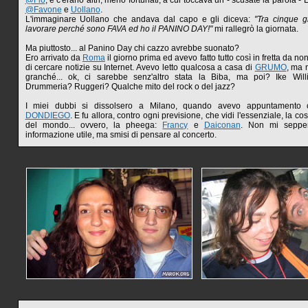
@Flo
, e c'erano altri, meno fortunati, a cui toccava un - scusate la parola 
@Favone
e
Uollano
.
L'immaginare Uollano che andava dal capo e gli diceva:
"Tra cinque g
lavorare perché sono FAVA ed ho il PANINO DAY!"
mi rallegrò la giornata.
Ma piuttosto... al Panino Day chi cazzo avrebbe suonato?
Ero arrivato da
Roma
il giorno prima ed avevo fatto tutto così in fretta da no
di cercare notizie su Internet. Avevo letto qualcosa a casa di
GRUMO
, ma 
granché... ok, ci sarebbe senz'altro stata la Biba, ma poi? Ike Wil
Drummeria? Ruggeri? Qualche mito del rock o del jazz?
I miei dubbi si dissolsero a Milano, quando avevo appuntamen
DONDIEGO
. E fu allora, contro ogni previsione, che vidi l'essenziale, la c
del mondo... ovvero, la pheega:
Francy
e
Daiconan
. Non mi seppe
informazione utile, ma smisi di pensare al concerto.