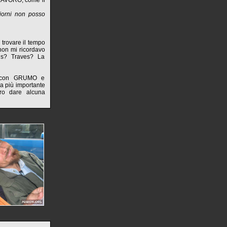
- LAVORO, come il
iorni non posso
n trovare il tempo
non mi ricordavo
lis? Traves? La
to con GRUMO e
osa più importante
ro dare alcuna