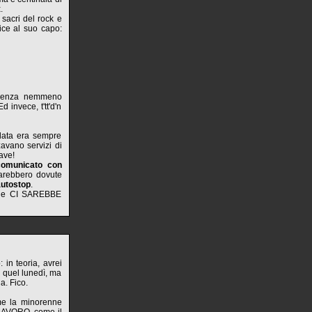
.
 sacri del rock e
ice al suo capo:
 senza nemmeno
 invece, t'tt'd'n
 data era sempre
zavano servizi di
ave!
comunicato con
sarebbero dovute
autostop
.
a che CI SAREBBE
 in teoria, avrei
o quel lunedì, ma
a. Fico.
ome la minorenne