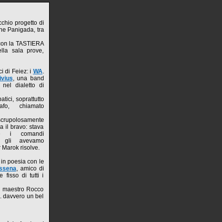
cchio progetto di
ne Panigada, tra
 con la TASTIERA
lla sala prove,
i di Feiez: i
WA
.
ivius
, una band
nel dialetto di
tici, soprattutto
afo, chiamato
upolosamente
a il bravo: stava
e i comandi
 gli avevamo
r Marok risolve.
ò in poesia con le
ssena
, amico di
 fisso di tutti i
el maestro Rocco
. davvero un bel