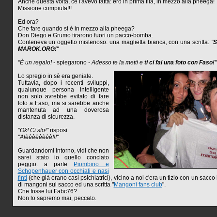
Anche questa volta, ce l'avevo fatta: ero in prima fila, in mezzo alla pheega!
Missione compiuta!!!
Ed ora?
Che fare quando si è in mezzo alla pheega?
Don Diego e Grumo tirarono fuori un pacco-bomba.
Conteneva un oggetto misterioso: una maglietta bianca, con una scritta:
"
S
MAROK.ORG!
"
"È un regalo! -
spiegarono
- Adesso te la metti e
ti ci fai una foto con Faso!
"
Lo spregio in sè era geniale.
Tuttavia, dopo i recenti sviluppi,
qualunque persona intelligente
non solo avrebbe evitato di fare
foto a Faso, ma si sarebbe anche
mantenuta ad una doverosa
distanza di sicurezza.
"Ok! Ci sto!"
risposi.
"Alèèèèèèèè!!!"
Guardandomi intorno, vidi che non
sarei stato io quello conciato
peggio: a parte
Piombino e
Schopenhauer con occhiali e nasi
finti
(che già erano casi psichiatrici), vicino a noi c'era un tizio con un sacco 
di mangoni sul sacco ed una scritta "
Mangoni fans club
".
Che fosse lui Fabc76?
Non lo sapremo mai, peccato.