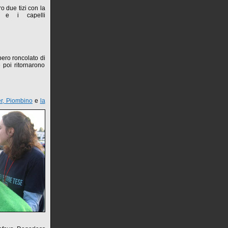
o due tizi con la
a e i capelli
bbero roncolato di
 poi ritornarono
r, Piombino
e
la