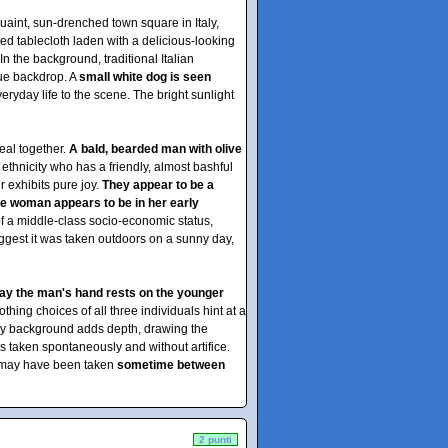
uaint, sun-drenched town square in Italy,
d tablecloth laden with a delicious-looking
In the background, traditional Italian
que backdrop. A
small white dog is seen
veryday life to the scene. The bright sunlight
eal together.
A bald, bearded man with olive
ethnicity who has a friendly, almost bashful
 exhibits pure joy.
They appear to be a
e woman appears to be in her early
 of a middle-class socio-economic status,
ggest it was taken outdoors on a sunny day,
ay the man's hand rests on the younger
othing choices of all three individuals hint at a
rry background adds depth, drawing the
as taken spontaneously and without artifice.
ph may have been taken
sometime between
2 punti