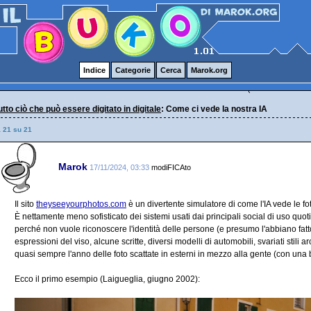
Indice
Categorie
Cerca
Marok.org
 tutto ciò che può essere digitato in digitale
: Come ci vede la nostra IA
a 21 su 21
Marok
17/11/2024, 03:33
modiFICAto
Il sito
theyseeyourphotos.com
è un divertente simulatore di come l'IA vede le f
È nettamente meno sofisticato dei sistemi usati dai principali social di uso quoti
perché non vuole riconoscere l'identità delle persone (e presumo l'abbiano fatt
espressioni del viso, alcune scritte, diversi modelli di automobili, svariati stili
quasi sempre l'anno delle foto scattate in esterni in mezzo alla gente (con un
Ecco il primo esempio (Laigueglia, giugno 2002):