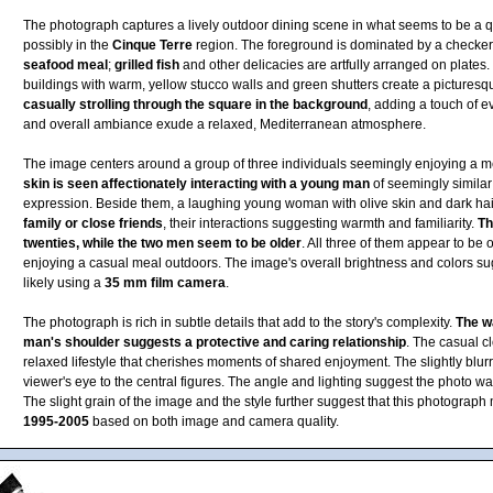
The photograph captures a lively outdoor dining scene in what seems to be a q
possibly in the
Cinque Terre
region. The foreground is dominated by a checkere
seafood meal
;
grilled fish
and other delicacies are artfully arranged on plates. 
buildings with warm, yellow stucco walls and green shutters create a pictures
casually strolling through the square in the background
, adding a touch of e
and overall ambiance exude a relaxed, Mediterranean atmosphere.
The image centers around a group of three individuals seemingly enjoying a m
skin is seen affectionately interacting with a young man
of seemingly similar 
expression. Beside them, a laughing young woman with olive skin and dark hair
family or close friends
, their interactions suggesting warmth and familiarity.
Th
twenties, while the two men seem to be older
. All three of them appear to be
enjoying a casual meal outdoors. The image's overall brightness and colors su
likely using a
35 mm film camera
.
The photograph is rich in subtle details that add to the story's complexity.
The w
man's shoulder suggests a protective and caring relationship
. The casual cl
relaxed lifestyle that cherishes moments of shared enjoyment. The slightly blu
viewer's eye to the central figures. The angle and lighting suggest the photo w
The slight grain of the image and the style further suggest that this photogra
1995-2005
based on both image and camera quality.