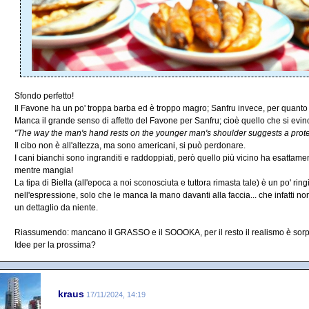
Sfondo perfetto!
Il Favone ha un po' troppa barba ed è troppo magro; Sanfru invece, per quanto 
Manca il grande senso di affetto del Favone per Sanfru; cioè quello che si evin
"The way the man's hand rests on the younger man's shoulder suggests a protec
Il cibo non è all'altezza, ma sono americani, si può perdonare.
I cani bianchi sono ingranditi e raddoppiati, però quello più vicino ha esattame
mentre mangia!
La tipa di Biella (all'epoca a noi sconosciuta e tuttora rimasta tale) è un po' r
nell'espressione, solo che le manca la mano davanti alla faccia... che infatti 
un dettaglio da niente.
Riassumendo: mancano il GRASSO e il SOOOKA, per il resto il realismo è sor
Idee per la prossima?
kraus
17/11/2024, 14:19