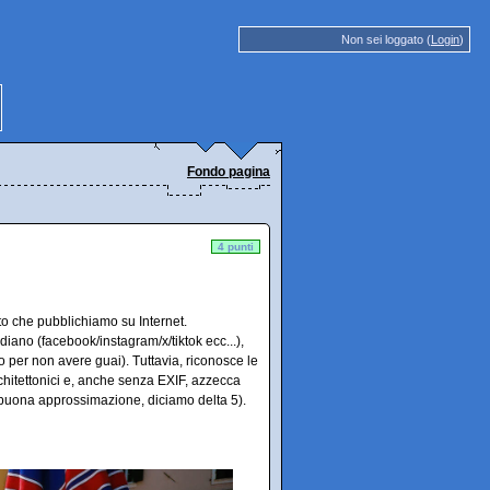
Non sei loggato (
Login
)
Fondo pagina
4 punti
oto che pubblichiamo su Internet.
diano (facebook/instagram/x/tiktok ecc...),
o per non avere guai). Tuttavia, riconosce le
 architettonici e, anche senza EXIF, azzecca
a buona approssimazione, diciamo delta 5).