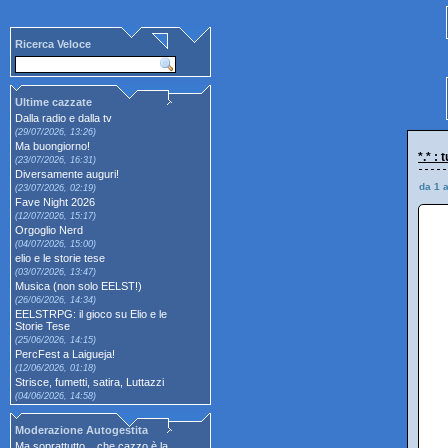
Ricerca Veloce
Ultime cazzate
Dalla radio e dalla tv
(29/07/2026, 13:26)
Ma buongiorno!
*.* :
(23/07/2026, 16:31)
Diversamente auguri!
da 1 
(23/07/2026, 02:19)
Fave Night 2026
(12/07/2026, 15:17)
Orgoglio Nerd
(04/07/2026, 15:00)
elio e le storie tese
(03/07/2026, 13:47)
Musica (non solo EELST!)
(26/06/2026, 14:34)
EELSTRPG: il gioco su Elio e le
Storie Tese
(25/06/2026, 14:15)
PercFest a Laigueja!
(12/06/2026, 01:18)
Strisce, fumetti, satira, Luttazzi
(04/06/2026, 14:58)
Moderazione Autogestita
Ma soprattutto... che cazzo è la