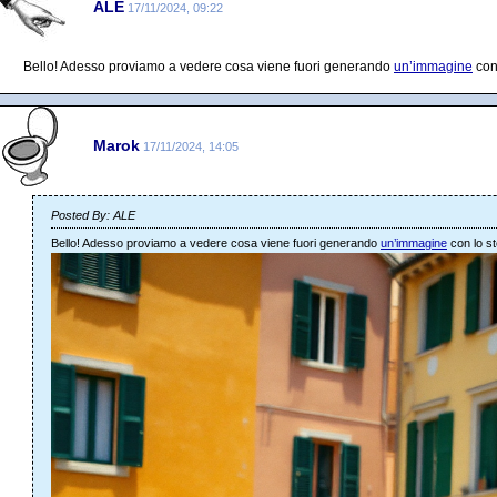
ALE
17/11/2024, 09:22
Bello! Adesso proviamo a vedere cosa viene fuori generando
un’immagine
con
Marok
17/11/2024, 14:05
Posted By: ALE
Bello! Adesso proviamo a vedere cosa viene fuori generando
un’immagine
con lo s