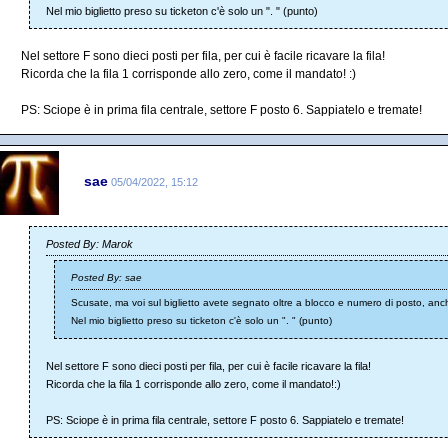
Nel mio biglietto preso su ticketon c'è solo un ". " (punto)
Nel settore F sono dieci posti per fila, per cui è facile ricavare la fila!
Ricorda che la fila 1 corrisponde allo zero, come il mandato! :)
PS: Sciope è in prima fila centrale, settore F posto 6. Sappiatelo e tremate!
sae
05/04/2022, 15:12
Posted By: Marok
Posted By: sae
Scusate, ma voi sul biglietto avete segnato oltre a blocco e numero di posto, anch
Nel mio biglietto preso su ticketon c'è solo un ". " (punto)
Nel settore F sono dieci posti per fila, per cui è facile ricavare la fila!
Ricorda che la fila 1 corrisponde allo zero, come il mandato!:)
PS: Sciope è in prima fila centrale, settore F posto 6. Sappiatelo e tremate!