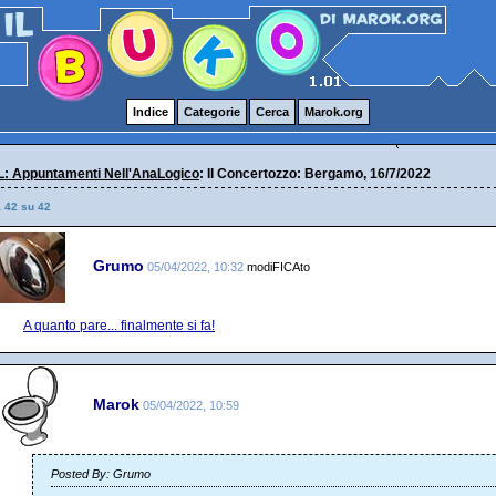
Indice
Categorie
Cerca
Marok.org
: Appuntamenti Nell'AnaLogico
: Il Concertozzo: Bergamo, 16/7/2022
a 42 su 42
Grumo
05/04/2022, 10:32
modiFICAto
A quanto pare... finalmente si fa!
Marok
05/04/2022, 10:59
Posted By: Grumo