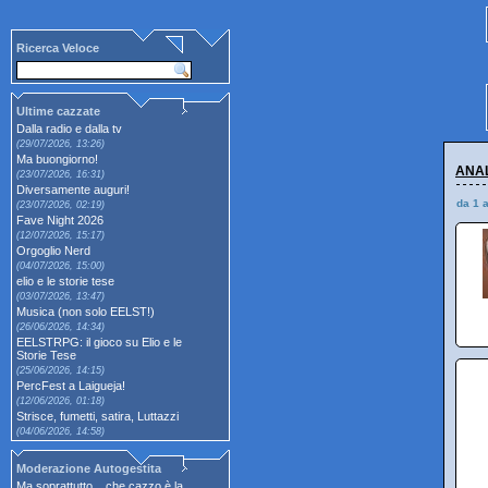
Ricerca Veloce
Ultime cazzate
Dalla radio e dalla tv
(29/07/2026, 13:26)
Ma buongiorno!
ANAL
(23/07/2026, 16:31)
Diversamente auguri!
da 1 
(23/07/2026, 02:19)
Fave Night 2026
(12/07/2026, 15:17)
Orgoglio Nerd
(04/07/2026, 15:00)
elio e le storie tese
(03/07/2026, 13:47)
Musica (non solo EELST!)
(26/06/2026, 14:34)
EELSTRPG: il gioco su Elio e le
Storie Tese
(25/06/2026, 14:15)
PercFest a Laigueja!
(12/06/2026, 01:18)
Strisce, fumetti, satira, Luttazzi
(04/06/2026, 14:58)
Moderazione Autogestita
Ma soprattutto... che cazzo è la