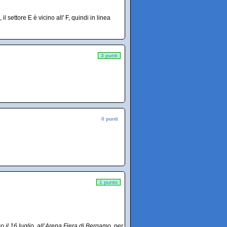
il settore E è vicino all' F, quindi in linea
3 punti
0 punti
1 punto
l 16 luglio, all’Arena Fiera di Bergamo, per