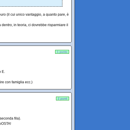
ro (il cui unico vantaggio, a quanto pare, è
ià dentro, in teoria, ci dovrebbe risparmiare il
1 punto
o E.
re con famiglia ecc.)
2 punti
seconda fila).
OoOSTA!