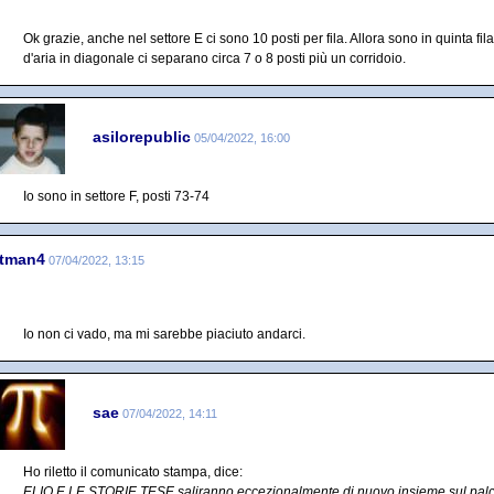
Ok grazie, anche nel settore E ci sono 10 posti per fila. Allora sono in quinta fila, 
d'aria in diagonale ci separano circa 7 o 8 posti più un corridoio.
asilorepublic
05/04/2022, 16:00
Io sono in settore F, posti 73-74
tman4
07/04/2022, 13:15
Io non ci vado, ma mi sarebbe piaciuto andarci.
sae
07/04/2022, 14:11
Ho riletto il comunicato stampa, dice:
ELIO E LE STORIE TESE saliranno eccezionalmente di nuovo insieme sul palco i