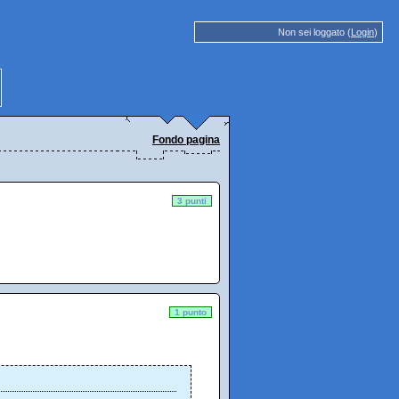
Non sei loggato (
Login
)
Fondo pagina
3 punti
1 punto