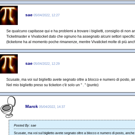
sae
05/04/2022, 12:27
Se qualcuno capitasse qui e ha problemi a trovare i biglietti, consiglio di non
Ticketmaster e Vivatocket dato che ognuno ha assegnato alcuni settori specific
(ticketone ha al momento poche rimanenze, mentre Vivaticket molte di più anch
sae
05/04/2022, 12:29
Scusate, ma voi sul biglietto avete segnato oltre a blocco e numero di posto, an
Nel mio biglietto preso su ticketon c'è solo un " . " (punto)
Marok
05/04/2022, 14:37
Posted By: sae
Scusate, ma voi sul biglietto avete segnato oltre a blocco e numero di posto, anche l