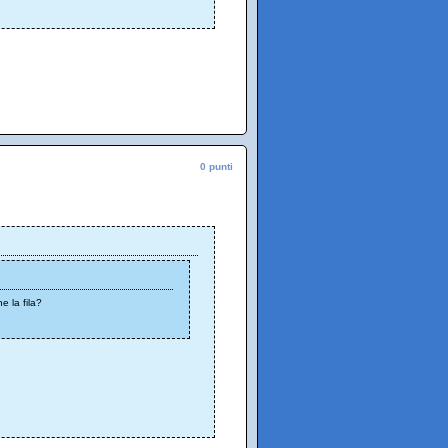
0 punti
e la fila?