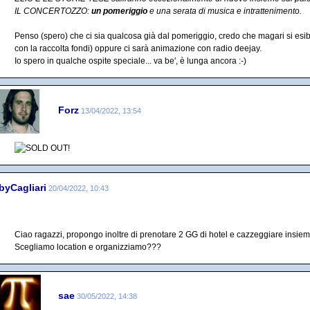
IL CONCERTOZZO:
un pomeriggio
e una serata di musica e intrattenimento.
Penso (spero) che ci sia qualcosa già dal pomeriggio, credo che magari si esibi
con la raccolta fondi) oppure ci sarà animazione con radio deejay.
Io spero in qualche ospite speciale... va be', è lunga ancora :-)
Forz
13/04/2022, 13:54
byCagliari
20/04/2022, 10:43
Ciao ragazzi, propongo inoltre di prenotare 2 GG di hotel e cazzeggiare insiem
Scegliamo location e organizziamo???
sae
30/05/2022, 14:38