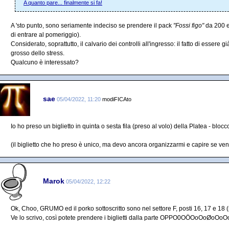
A quanto pare... finalmente si fa!
A 'sto punto, sono seriamente indeciso se prendere il pack
"Fossi figo"
da 200 eu
di entrare al pomeriggio).
Considerato, soprattutto, il calvario dei controlli all'ingresso: il fatto di essere g
grosso dello stress.
Qualcuno è interessato?
sae
05/04/2022, 11:20
modiFICAto
Io ho preso un biglietto in quinta o sesta fila (preso al volo) della Platea - blocc
(il biglietto che ho preso è unico, ma devo ancora organizzarmi e capire se veni
Marok
05/04/2022, 12:22
Ok, Choo, GRUMO ed il porko sottoscritto sono nel settore F, posti 16, 17 e 18 (
Ve lo scrivo, così potete prendere i biglietti dalla parte OPPO0OÖOoOoØoOo