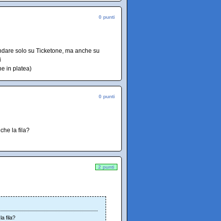
0 punti
 andare solo su Ticketone, ma anche su
i
e in platea)
0 punti
che la fila?
2 punti
a fila?