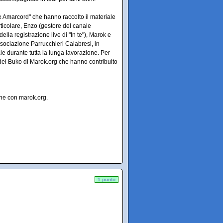
nte Amarcord" che hanno raccolto il materiale
rticolare, Enzo (gestore del canale
lla registrazione live di "In te"), Marok e
ssociazione Parrucchieri Calabresi, in
le durante tutta la lunga lavorazione. Per
ti del Buko di Marok.org che hanno contribuito
one con marok.org.
1 punto