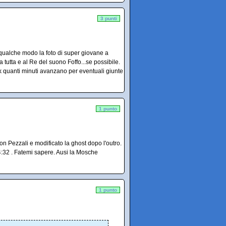
3 punti
n qualche modo la foto di super giovane a
 tutta e al Re del suono Foffo...se possibile.
ok quanti minuti avanzano per eventuali giunte
1 punto
on Pezzali e modificato la ghost dopo l'outro.
14:32 . Fatemi sapere. Ausi la Mosche
1 punto