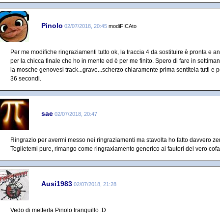
Pinolo
02/07/2018, 20:45
modiFICAto
Per me modifiche ringraziamenti tutto ok, la traccia 4 da sostituire è pronta e a
per la chicca finale che ho in mente ed è per me finito. Spero di fare in settiman
la mosche genovesi track...grave...scherzo chiaramente prima sentitela tutti e p
36 secondi.
sae
02/07/2018, 20:47
Ringrazio per avermi messo nei ringraziamenti ma stavolta ho fatto davvero ze
Toglietemi pure, rimango come ringraxiamento generico ai fautori del vero cofa
Ausi1983
02/07/2018, 21:28
Vedo di metterla Pinolo tranquillo :D