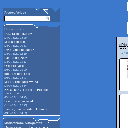
Ricerca Veloce
Ultime cazzate
Dalla radio e dalla tv
(29/07/2026, 13:26)
Ma buongiorno!
sPig 
(23/07/2026, 16:31)
Diversamente auguri!
da 11
(23/07/2026, 02:19)
Fave Night 2026
(12/07/2026, 15:17)
Orgoglio Nerd
(04/07/2026, 15:00)
elio e le storie tese
(03/07/2026, 13:47)
Musica (non solo EELST!)
(26/06/2026, 14:34)
EELSTRPG: il gioco su Elio e le
Storie Tese
(25/06/2026, 14:15)
PercFest a Laigueja!
(12/06/2026, 01:18)
Strisce, fumetti, satira, Luttazzi
(04/06/2026, 14:58)
Moderazione Autogestita
Ma soprattutto... che cazzo è la