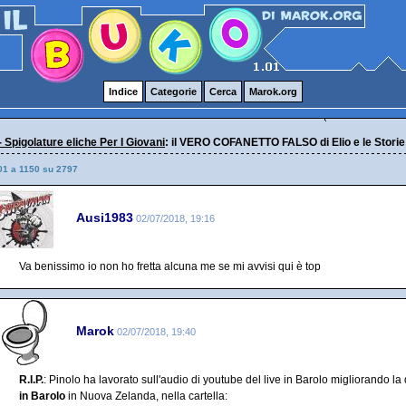
Indice
Categorie
Cerca
Marok.org
- Spigolature eliche Per I Giovani
: il VERO COFANETTO FALSO di Elio e le Storie
01 a 1150 su 2797
Ausi1983
02/07/2018, 19:16
Va benissimo io non ho fretta alcuna me se mi avvisi qui è top
Marok
02/07/2018, 19:40
R.I.P.
: Pinolo ha lavorato sull'audio di youtube del live in Barolo migliorando la qu
in Barolo
in Nuova Zelanda, nella cartella: