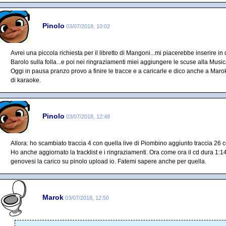
Pinolo
03/07/2018, 10:02
Avrei una piccola richiesta per il libretto di Mangoni...mi piacerebbe inserire i
Barolo sulla folla...e poi nei ringraziamenti miei aggiungere le scuse alla Musica
Oggi in pausa pranzo provo a finire le tracce e a caricarle e dico anche a Mar
di karaoke.
Pinolo
03/07/2018, 12:48
Allora: ho scambiato traccia 4 con quella live di Piombino aggiunto traccia 26 c
Ho anche aggiornato la tracklist e i ringraziamenti. Ora come ora il cd dura 1:
genovesi la carico su pinolo upload io. Fatemi sapere anche per quella.
Marok
03/07/2018, 12:50