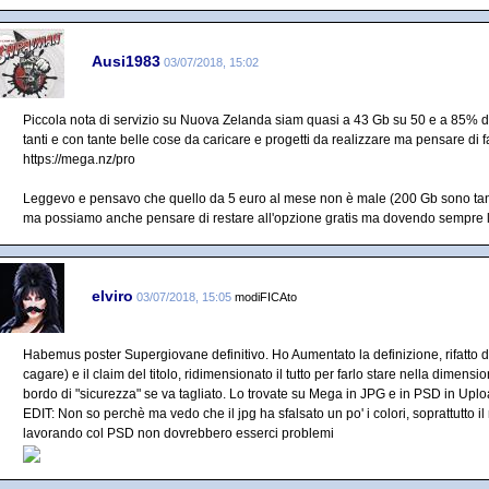
Ausi1983
03/07/2018, 15:02
Piccola nota di servizio su Nuova Zelanda siam quasi a 43 Gb su 50 e a 85% di
tanti e con tante belle cose da caricare e progetti da realizzare ma pensare di 
https://mega.nz/pro
Leggevo e pensavo che quello da 5 euro al mese non è male (200 Gb sono tant
ma possiamo anche pensare di restare all'opzione gratis ma dovendo sempre l
elviro
03/07/2018, 15:05
modiFICAto
Habemus poster Supergiovane definitivo. Ho Aumentato la definizione, rifatto 
cagare) e il claim del titolo, ridimensionato il tutto per farlo stare nella dimen
bordo di "sicurezza" se va tagliato. Lo trovate su Mega in JPG e in PSD in Upl
EDIT: Non so perchè ma vedo che il jpg ha sfalsato un po' i colori, soprattutto 
lavorando col PSD non dovrebbero esserci problemi