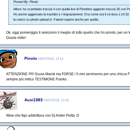
Posted By: Pinolo
Allora: ho scambiato traccia 4 con quella live di Piombino aggiunto traccia 26 con Pe
Ho anche aggiornato la tracklist e i ringraziamenti. Ora come ora il cd dura 1:14:3
la carico su pinolo upload io. Fatemi sapere anche per quella.
Ok, oggi pomeriggio ti seleziono il meglio di tutto quello che ho pronto, per un 
Grazie mille!
Pinolo
03/07/2018, 13:14
ATTENZIONE !!!!!! Scusa Marok ma FORSE i 5 min serviranno per una chicca FT D
sempre più mitico TESTIMONE Franko.
Ausi1983
03/07/2018, 13:16
Wow che figo addirittura con Dj Ambri Piotta :D