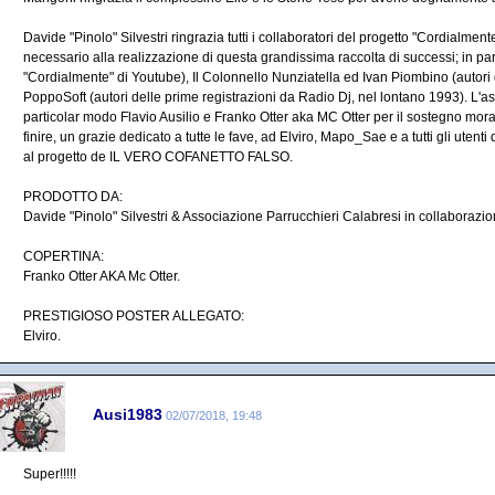
Davide "Pinolo" Silvestri ringrazia tutti i collaboratori del progetto "Cordialme
necessario alla realizzazione di questa grandissima raccolta di successi; in pa
"Cordialmente" di Youtube), Il Colonnello Nunziatella ed Ivan Piombino (autori de
PoppoSoft (autori delle prime registrazioni da Radio Dj, nel lontano 1993). L'a
particolar modo Flavio Ausilio e Franko Otter aka MC Otter per il sostegno mora
finire, un grazie dedicato a tutte le fave, ad Elviro, Mapo_Sae e a tutti gli uten
al progetto de IL VERO COFANETTO FALSO.
PRODOTTO DA:
Davide "Pinolo" Silvestri & Associazione Parrucchieri Calabresi in collaborazi
COPERTINA:
Franko Otter AKA Mc Otter.
PRESTIGIOSO POSTER ALLEGATO:
Elviro.
Ausi1983
02/07/2018, 19:48
Super!!!!!