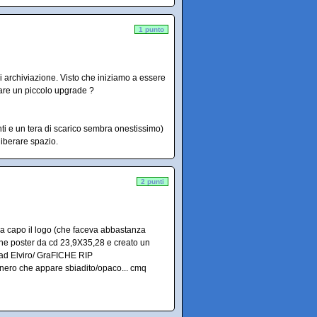
1 punto
 archiviazione. Visto che iniziamo a essere
fare un piccolo upgrade ?
i e un tera di scarico sembra onestissimo)
iberare spazio.
2 punti
da capo il logo (che faceva abbastanza
sione poster da cd 23,9X35,28 e creato un
oad Elviro/ GraFICHE RIP
il nero che appare sbiadito/opaco... cmq