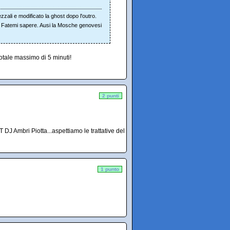
zzali e modificato la ghost dopo l'outro.
2. Fatemi sapere. Ausi la Mosche genovesi
totale massimo di 5 minuti!
2 punti
J Ambri Piotta...aspettiamo le trattative del
1 punto