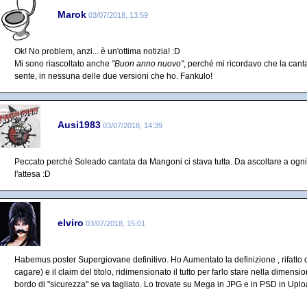
Marok
03/07/2018, 13:59
Ok! No problem, anzi... è un'ottima notizia! :D
Mi sono riascoltato anche
"Buon anno nuovo"
, perché mi ricordavo che la can
sente, in nessuna delle due versioni che ho. Fankulo!
Ausi1983
03/07/2018, 14:39
Peccato perchè Soleado cantata da Mangoni ci stava tutta. Da ascoltare a ogn
l'attesa :D
elviro
03/07/2018, 15:01
Habemus poster Supergiovane definitivo. Ho Aumentato la definizione , rifatto
cagare) e il claim del titolo, ridimensionato il tutto per farlo stare nella dimen
bordo di "sicurezza" se va tagliato. Lo trovate su Mega in JPG e in PSD in Upl