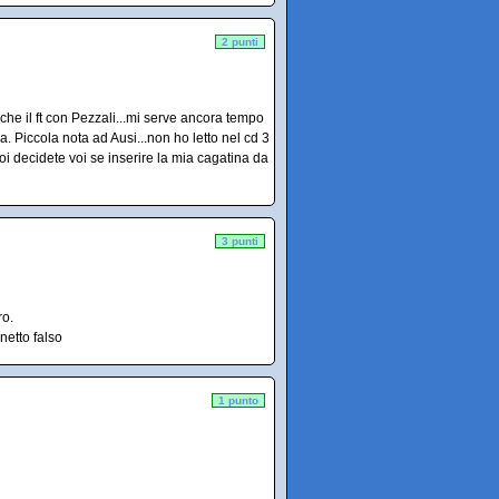
2 punti
nche il ft con Pezzali...mi serve ancora tempo
a. Piccola nota ad Ausi...non ho letto nel cd 3
oi decidete voi se inserire la mia cagatina da
3 punti
ro.
netto falso
1 punto