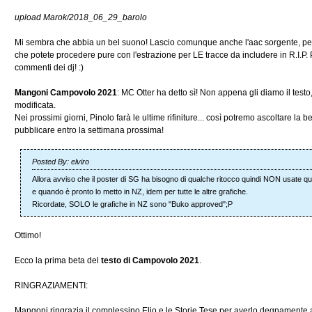
upload Marok/2018_06_29_barolo
Mi sembra che abbia un bel suono! Lascio comunque anche l'aac sorgente, per
che potete procedere pure con l'estrazione per LE tracce da includere in R.I.P. 
commenti dei dj! :)
Mangoni Campovolo 2021
: MC Otter ha detto sì! Non appena gli diamo il testo,
modificata.
Nei prossimi giorni, Pinolo farà le ultime rifiniture... così potremo ascoltare la 
pubblicare entro la settimana prossima!
Posted By: elviro
Allora avviso che il poster di SG ha bisogno di qualche ritocco quindi NON usate qu
e quando è pronto lo metto in NZ, idem per tutte le altre grafiche.
Ricordate, SOLO le grafiche in NZ sono "Buko approved";P
Ottimo!
Ecco la prima beta del
testo di Campovolo 2021
.
RINGRAZIAMENTI:
Mangoni ringrazia il complessino Elio e le Storie Tese per averlo degnamente 