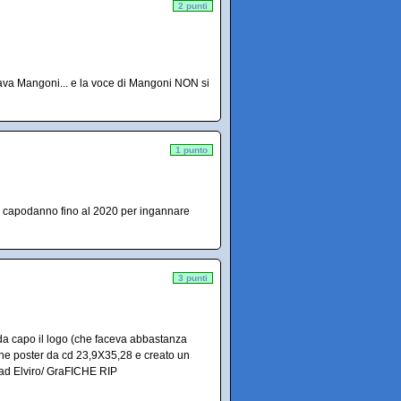
2 punti
tava Mangoni... e la voce di Mangoni NON si
1 punto
i capodanno fino al 2020 per ingannare
3 punti
 da capo il logo (che faceva abbastanza
sione poster da cd 23,9X35,28 e creato un
oad Elviro/ GraFICHE RIP