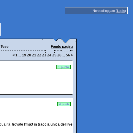
Non sei loggato (
Login
)
 Tese
Fondo pagina
<
1
...
19
20
21
22
23
24
25
26
...
56
>
1 punto
4 punti
alità, trovate l'
mp3 in traccia unica del live