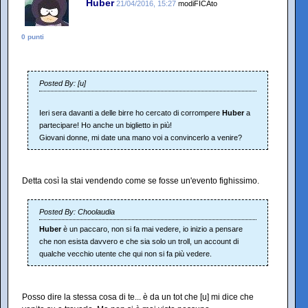
Huber
21/04/2016, 15:27
modiFICAto
0 punti
Posted By: [u]
Ieri sera davanti a delle birre ho cercato di corrompere
Huber
a
partecipare! Ho anche un biglietto in più!
Giovani donne, mi date una mano voi a convincerlo a venire?
Detta così la stai vendendo come se fosse un'evento fighissimo.
Posted By: Choolaudia
Huber
è un paccaro, non si fa mai vedere, io inizio a pensare
che non esista davvero e che sia solo un troll, un account di
qualche vecchio utente che qui non si fa più vedere.
Posso dire la stessa cosa di te... è da un tot che [u] mi dice che