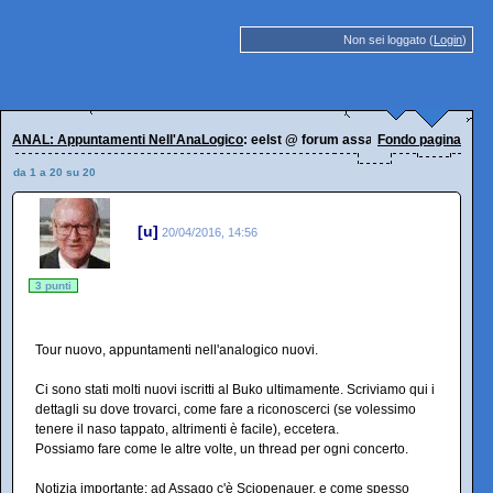
Non sei loggato (
Login
)
ANAL: Appuntamenti Nell'AnaLogico
: eelst @ forum assago 29.04.2016
Fondo pagina
da 1 a 20 su 20
[u]
20/04/2016, 14:56
3 punti
Tour nuovo, appuntamenti nell'analogico nuovi.
Ci sono stati molti nuovi iscritti al Buko ultimamente. Scriviamo qui i
dettagli su dove trovarci, come fare a riconoscerci (se volessimo
tenere il naso tappato, altrimenti è facile), eccetera.
Possiamo fare come le altre volte, un thread per ogni concerto.
Notizia importante: ad Assago c'è Sciopenauer, e come spesso