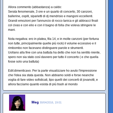
Allora commento (abbastanza) a caldo:
Serata fenomenale, 3 ore e un quarto di concerto, 30 canzoni,
ballerine, ospiti, siparietti di dj mendrisio e mangoni eccellenti.
Grandi emozioni per l'annuncio di rocco tanica e gli abbracci finali
col civas e con elio e con il bagno di folla che voleva stringere le
mani.
Nota negativa: ero in platea, fila 14, e in molte canzoni (per fortuna
non tutte, principalmente quelle più rock) il volume eccessivo e il
rimbombo non facevano distinguere parole e strumenti.
Uollano alla fine con una battuta ha detto che non ha sentito niente,
spero non sia stato così davvero per tutto il concerto ( e che quella
fosse solo una battuta)
Edit:dimenticavo. Per la parte visualizzare ho avuto l'impressione
che l'idea sia stata questa. Non abbiamo soldi e forse neanche
voglia di fare video sofisticati, tipo quelli dei concerti di jovanotti, e
allora facciamo quanto esista di più trash al mondo
Meg
30/04/2016, 19:01