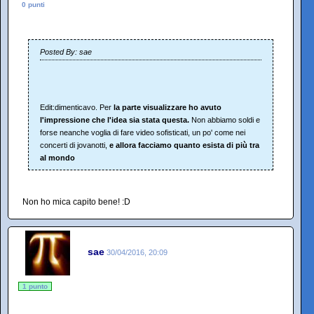
0 punti
Posted By: sae
Edit:dimenticavo. Per
la parte visualizzare ho avuto
l'impressione che l'idea sia stata questa.
Non abbiamo soldi e
forse neanche voglia di fare video sofisticati, un po' come nei
concerti di jovanotti,
e allora facciamo quanto esista di più tra
al mondo
Non ho mica capito bene! :D
sae
30/04/2016, 20:09
1 punto