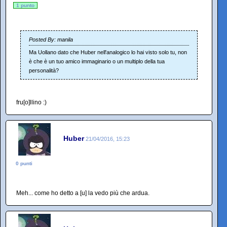
1 punto
Posted By: manila
Ma Uollano dato che Huber nell'analogico lo hai visto solo tu, non
è che è un tuo amico immaginario o un multiplo della tua
personalità?
fru[o]llino :)
Huber
21/04/2016, 15:23
0 punti
Meh... come ho detto a [u] la vedo più che ardua.