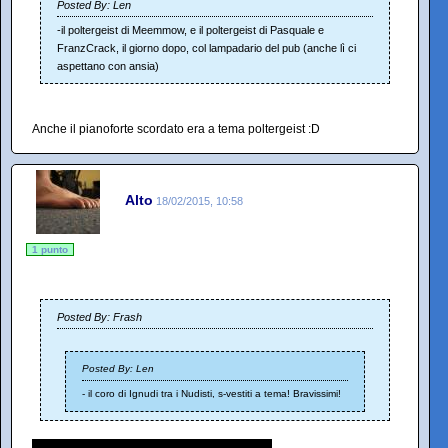
Posted By: Len
-il poltergeist di Meemmow, e il poltergeist di Pasquale e
FranzCrack, il giorno dopo, col lampadario del pub (anche lì ci
aspettano con ansia)
Anche il pianoforte scordato era a tema poltergeist :D
Alto
18/02/2015, 10:58
1 punto
Posted By: Frash
Posted By: Len
- il coro di Ignudi tra i Nudisti, s-vestiti a tema! Bravissimi!