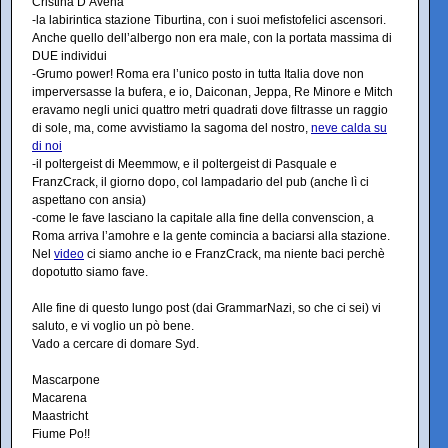
Cristina D’Avena
-la labirintica stazione Tiburtina, con i suoi mefistofelici ascensori.
Anche quello dell’albergo non era male, con la portata massima di
DUE individui
-Grumo power! Roma era l’unico posto in tutta Italia dove non
imperversasse la bufera, e io, Daiconan, Jeppa, Re Minore e Mitch
eravamo negli unici quattro metri quadrati dove filtrasse un raggio
di sole, ma, come avvistiamo la sagoma del nostro,
neve calda su
di noi
-il poltergeist di Meemmow, e il poltergeist di Pasquale e
FranzCrack, il giorno dopo, col lampadario del pub (anche lì ci
aspettano con ansia)
-come le fave lasciano la capitale alla fine della convenscion, a
Roma arriva l’amohre e la gente comincia a baciarsi alla stazione.
Nel
video
ci siamo anche io e FranzCrack, ma niente baci perchè
dopotutto siamo fave.
Alle fine di questo lungo post (dai GrammarNazi, so che ci sei) vi
saluto, e vi voglio un pò bene.
Vado a cercare di domare Syd.
Mascarpone
Macarena
Maastricht
Fiume Po!!