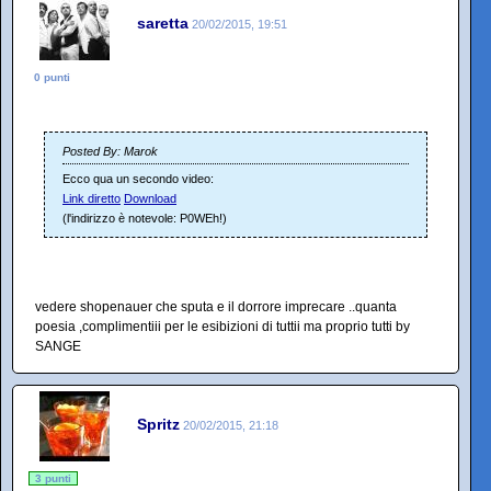
saretta
20/02/2015, 19:51
0 punti
Posted By: Marok
Ecco qua un secondo video:
Link diretto
Download
(l'indirizzo è notevole: P0WEh!)
vedere shopenauer che sputa e il dorrore imprecare ..quanta
poesia ,complimentiii per le esibizioni di tuttii ma proprio tutti by
SANGE
Spritz
20/02/2015, 21:18
3 punti