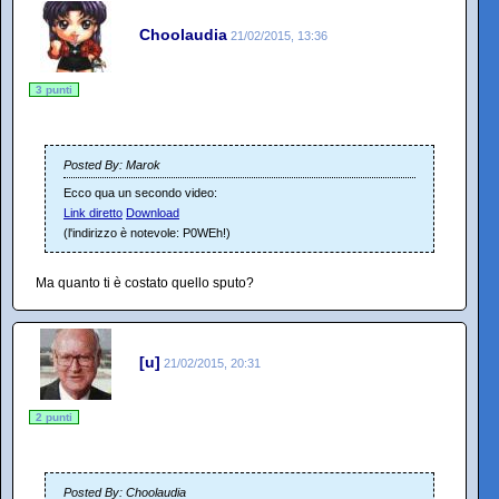
Choolaudia
21/02/2015, 13:36
3 punti
Posted By: Marok
Ecco qua un secondo video:
Link diretto
Download
(l'indirizzo è notevole: P0WEh!)
Ma quanto ti è costato quello sputo?
[u]
21/02/2015, 20:31
2 punti
Posted By: Choolaudia