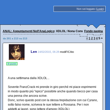
Non sei loggato (
Login
)
ANAL: Appuntamenti Nell'AnaLogico
: XDLOL: Nona Convenscion, 7 febbrai
Fondo pagina
<
1
2
3
4
5
>
da 201 a 213 su 213
Len
14/02/2015, 06:28
modiFICAto
8 punti
A una settimana dalla XDLOL...
Sovente FranzCrack mi prende in giro perché mi piace esprimermi
in modo quanto più "epico" possibile anche quando becco per casa
una penna che ancora scrive.
Donc, scrivo questo post con la stessa trepidazione con cui Cyrano,
sotto falso nome, scriveva le sue lettere a Rossana. Per i non
addetti ai lavori, sono lettere d'amore (XDLOL)