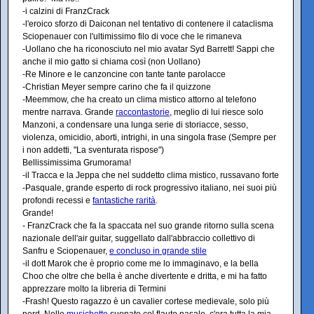
-i calzini di FranzCrack
-l'eroico sforzo di Daiconan nel tentativo di contenere il cataclisma
Sciopenauer con l'ultimissimo filo di voce che le rimaneva
-Uollano che ha riconosciuto nel mio avatar Syd Barrett! Sappi che
anche il mio gatto si chiama così (non Uollano)
-Re Minore e le canzoncine con tante tante parolacce
-Christian Meyer sempre carino che fa il quizzone
-Meemmow, che ha creato un clima mistico attorno al telefono
mentre narrava. Grande
raccontastorie
, meglio di lui riesce solo
Manzoni, a condensare una lunga serie di storiacce, sesso,
violenza, omicidio, aborti, intrighi, in una singola frase (Sempre per
i non addetti, "La sventurata rispose")
Bellissimissima Grumorama!
-il Tracca e la Jeppa che nel suddetto clima mistico, russavano forte
-Pasquale, grande esperto di rock progressivo italiano, nei suoi più
profondi recessi e
fantastiche rarità
.
Grande!
- FranzCrack che fa la spaccata nel suo grande ritorno sulla scena
nazionale dell'air guitar, suggellato dall'abbraccio collettivo di
Sanfru e Sciopenauer,
e concluso in grande stile
-il dott Marok che è proprio come me lo immaginavo, e la bella
Choo che oltre che bella è anche divertente e dritta, e mi ha fatto
apprezzare molto la libreria di Termini
-Frash! Questo ragazzo è un cavalier cortese medievale, solo più