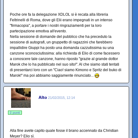
Poche ore fa la delegazione XDLOL si è recata alla libreria
Feltrinelli di Roma, dove gli Elii erano impegnati in un intenso
"firmacopia", a portare i nostri ringraziamenti per la loro
partecipazione emotiva all'evento.
Nella sessione di domande del pubblico che ha preceduto la
sessione di autografi, un gruppetto di ragazzini che farebbero
impallidire Giuppi ha posto una domanda cazzutissima su una
canzone sconosciutissima: alla richiesta di Elio di come facessero
a conoscere tale canzone, hanno riposto "grazie al grande dottor
Marok che lo ha pubblicato nel suo sito!". Al che siamo stati tentati
di presentarci loro con un "Ciao! siamo Kimono e Spritz del buko di
Marok!" ma poi abbiamo saggiamente rinunciato...
Alto
21/02/2015, 12:14
2 punti
Alla fine avete capito quale fosse il brano accennato da Christian
Meyer? Elio sì.