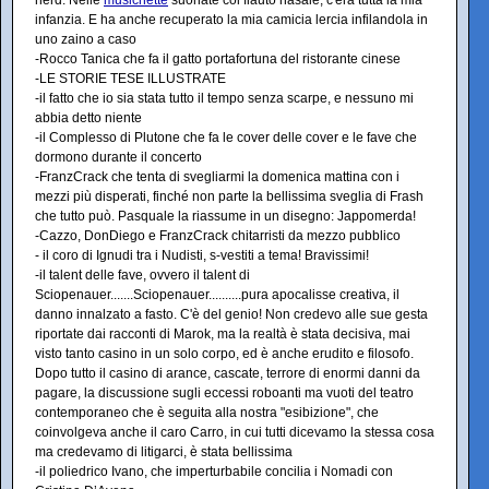
nerd. Nelle
musichette
suonate col flauto nasale, c'era tutta la mia
infanzia. E ha anche recuperato la mia camicia lercia infilandola in
uno zaino a caso
-Rocco Tanica che fa il gatto portafortuna del ristorante cinese
-LE STORIE TESE ILLUSTRATE
-il fatto che io sia stata tutto il tempo senza scarpe, e nessuno mi
abbia detto niente
-il Complesso di Plutone che fa le cover delle cover e le fave che
dormono durante il concerto
-FranzCrack che tenta di svegliarmi la domenica mattina con i
mezzi più disperati, finché non parte la bellissima sveglia di Frash
che tutto può. Pasquale la riassume in un disegno: Jappomerda!
-Cazzo, DonDiego e FranzCrack chitarristi da mezzo pubblico
- il coro di Ignudi tra i Nudisti, s-vestiti a tema! Bravissimi!
-il talent delle fave, ovvero il talent di
Sciopenauer.......Sciopenauer..........pura apocalisse creativa, il
danno innalzato a fasto. C'è del genio! Non credevo alle sue gesta
riportate dai racconti di Marok, ma la realtà è stata decisiva, mai
visto tanto casino in un solo corpo, ed è anche erudito e filosofo.
Dopo tutto il casino di arance, cascate, terrore di enormi danni da
pagare, la discussione sugli eccessi roboanti ma vuoti del teatro
contemporaneo che è seguita alla nostra "esibizione", che
coinvolgeva anche il caro Carro, in cui tutti dicevamo la stessa cosa
ma credevamo di litigarci, è stata bellissima
-il poliedrico Ivano, che imperturbabile concilia i Nomadi con