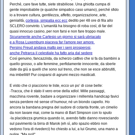
Perché, care fave tutte, siete strabiliose. Una ghiotta cumpa di
gente improbabile (e qualche simpatico caso umano), perché sfido
io a trovare cultura, gentilezza, affetto, organizzazione, arte,
genialità,
cortesia, simpatia ecc ecc
dedito per 48 ore di fila allo
SCLERO convinto. L'umanità ha bisogno di roba così, di far del
quasi innocuo casino, per non farsi e non fare troppo male.
Sicuramente anche Cartesio un giorno si sarà ubriacato
e a Rosa Luxemburg piaceva far l'amore per amore.
Persino Freud andava matto per i seni prosperosi,
anche Petrarca il celestiale ha fatto aria dal sedere
Così genuino, fancazzista, da scherzo cattivo che si fa da bambini a
quello grosso, o alle femmine, perfidamente innocente, da sberle
date da giù a quelli che sono sul treno, che non se esce abbrutiti,
ma imbelliti!! Pur cosparsi di agrumi mezzo masticati.
E visto che ci piacciono le liste, ecco un po’ di cose belle:
-Tracca, che è stato il vero eroe della xdlol. Mille passaggi,
macchina rovente, badare a organizzare i millemila handicap favici
senza perdere né sense of humour, né un biondo capello. Ho
ancora la bandana pregna del sudore di cotanta fronte, un cimelio
da non lavare mai, come la mano di Bart Simpson con lo sputo
-la placidezza grumica quando io, avendo fatto danno rovesciando
sul pavimento la birra di Marok (eh sì, allo spazio ebbro non
vedono l'ora di rivederci) ho chiesto a lui, a lui Grumo, una mano a
pulire. "Ma no!!"