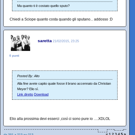
Ma quanto ti è costato quello sputo?
Chiedi a Sciope quanto costa quando gli sputano... addosso :D
saretta
21/02/2015, 23:25
0 punti
Posted By: Alto
Alla fine avete capito quale fosse il brano accennato da Christian
Meyer? Elio sì.
Link diretto
Download
Elio alla prossima devi esserci ,così ci sono pure io .....XDLOL
<
1
2
3
4
5
>
da 201 a 213 su 213