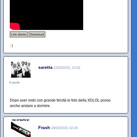
Link diretto
Download
: )
saretta
15/02/2015, 14:32
0 punti
Dopo aver visto con grande felcità le foto della XDLOL posso
anche andare a dormire
Frash
18/02/2015, 02:29