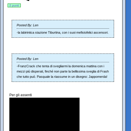
2 punti
Posted By: Len
-la labirintica stazione Tiburtina, con i suoi mefistofelici ascensori.
Posted By: Len
-FranzCrack che tenta di svegliarmi la domenica mattina con i
mezzi più disperati, finché non parte la bellissima sveglia di Frash
che tutto può. Pasquale la riassume in un disegno: Jappomerda!
Per gli assenti