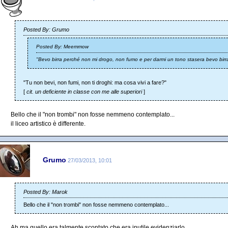
Posted By: Grumo
Posted By: Meemmow
"Bevo birra perché non mi drogo, non fumo e per darmi un tono stasera bevo birr
"Tu non bevi, non fumi, non ti droghi: ma cosa vivi a fare?"
[
cit. un deficiente in classe con me alle superiori
]
Bello che il "non trombi" non fosse nemmeno contemplato...
il liceo artistico è differente.
Grumo
27/03/2013, 10:01
Posted By: Marok
Bello che il "non trombi" non fosse nemmeno contemplato...
Ah ma quello era talmente scontato che era inutile evidenziarlo.