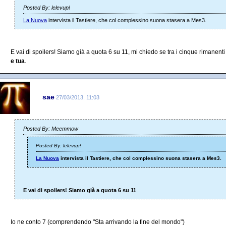
Posted By: lelevup!
La Nuova
intervista il Tastiere, che col complessino suona stasera a Mes3.
E vai di spoilers! Siamo già a quota 6 su 11, mi chiedo se tra i cinque rimanenti
e tua
.
sae
27/03/2013, 11:03
Posted By: Meemmow
Posted By: lelevup!
La Nuova
intervista il Tastiere, che col complessino suona stasera a Mes3.
E vai di spoilers! Siamo già a quota 6 su 11
.
Io ne conto 7 (comprendendo "Sta arrivando la fine del mondo")