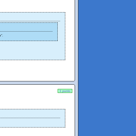
a"
.
1 punto