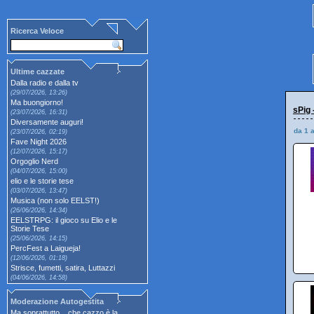
Ricerca Veloce
Ultime cazzate
Dalla radio e dalla tv
(29/07/2026, 13:26)
Ma buongiorno!
sPig 
(23/07/2026, 16:31)
Diversamente auguri!
da 1 
(23/07/2026, 02:19)
Fave Night 2026
(12/07/2026, 15:17)
Orgoglio Nerd
(04/07/2026, 15:00)
elio e le storie tese
(03/07/2026, 13:47)
Musica (non solo EELST!)
(26/06/2026, 14:34)
EELSTRPG: il gioco su Elio e le
Storie Tese
(25/06/2026, 14:15)
PercFest a Laigueja!
(12/06/2026, 01:18)
Strisce, fumetti, satira, Luttazzi
(04/06/2026, 14:58)
Moderazione Autogestita
Ma soprattutto... che cazzo è la