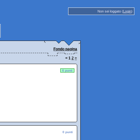
Non sei loggato (
Login
)
Fondo pagina
<
1
2
>
6 punti
0 punti