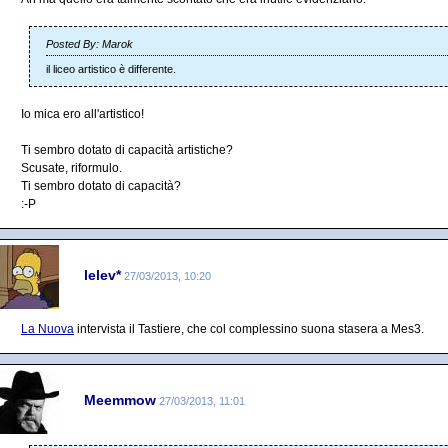
Posted By: Marok
il liceo artistico è differente.
Io mica ero all'artistico!
Ti sembro dotato di capacità artistiche?
Scusate, riformulo.
Ti sembro dotato di capacità?
:-P
lelev*
27/03/2013, 10:20
La Nuova
intervista il Tastiere, che col complessino suona stasera a Mes3.
Meemmow
27/03/2013, 11:01