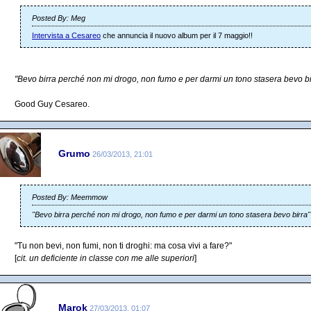
Posted By: Meg
Intervista a Cesareo
che annuncia il nuovo album per il 7 maggio!!
"Bevo birra perché non mi drogo, non fumo e per darmi un tono stasera bevo bi
Good Guy Cesareo.
Grumo
26/03/2013, 21:01
Posted By: Meemmow
"Bevo birra perché non mi drogo, non fumo e per darmi un tono stasera bevo birra"
"Tu non bevi, non fumi, non ti droghi: ma cosa vivi a fare?"
[
cit. un deficiente in classe con me alle superiori
]
Marok
27/03/2013, 01:07