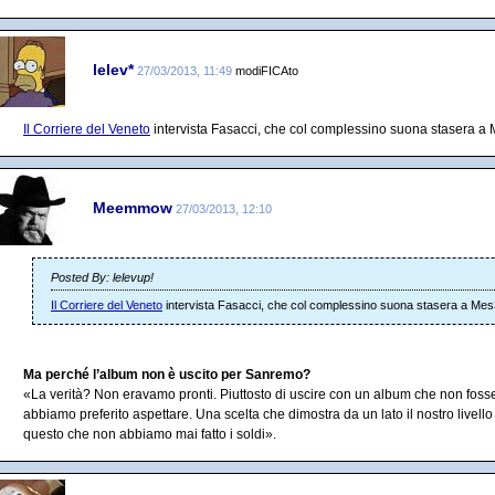
lelev*
27/03/2013, 11:49
modiFICAto
Il Corriere del Veneto
intervista Fasacci, che col complessino suona stasera a
Meemmow
27/03/2013, 12:10
Posted By: lelevup!
Il Corriere del Veneto
intervista Fasacci, che col complessino suona stasera a Mes
Ma perché l’album non è uscito per Sanremo?
«La verità? Non eravamo pronti. Piuttosto di uscire con un album che non fosse
abbiamo preferito aspettare. Una scelta che dimostra da un lato il nostro livello 
questo che non abbiamo mai fatto i soldi».