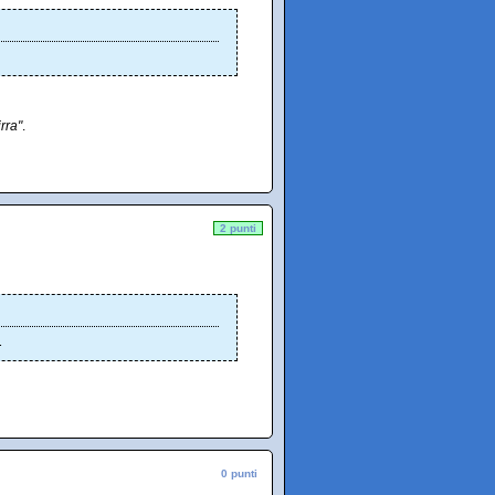
rra"
.
2 punti
.
0 punti