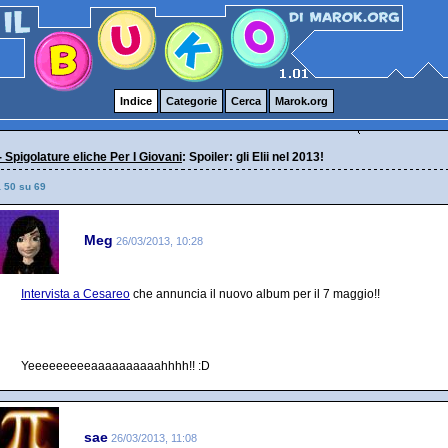
Indice
Categorie
Cerca
Marok.org
- Spigolature eliche Per I Giovani
: Spoiler: gli Elii nel 2013!
a 50 su 69
Meg
26/03/2013, 10:28
Intervista a Cesareo
che annuncia il nuovo album per il 7 maggio!!
Yeeeeeeeeeaaaaaaaaaahhhh!! :D
sae
26/03/2013, 11:08