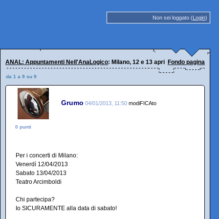
Non sei loggato (
Login
)
ANAL: Appuntamenti Nell'AnaLogico
: Milano, 12 e 13 aprile 2013
Fondo pagina
da 1 a 9 su 9
Grumo
04/01/2013, 11:50
modiFICAto
0 punti
Per i concerti di Milano:
Venerdì 12/04/2013
Sabato 13/04/2013
Teatro Arcimboldi
Chi partecipa?
Io SICURAMENTE alla data di sabato!