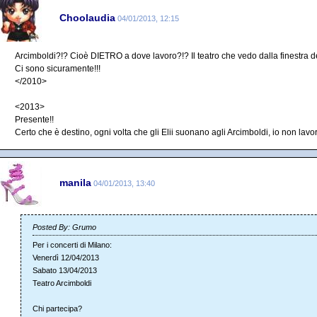
Choolaudia
04/01/2013, 12:15
Arcimboldi?!? Cioè DIETRO a dove lavoro?!? Il teatro che vedo dalla finestra del
Ci sono sicuramente!!!
</2010>
<2013>
Presente!!
Certo che è destino, ogni volta che gli Elii suonano agli Arcimboldi, io non lavoro
manila
04/01/2013, 13:40
Posted By: Grumo
Per i concerti di Milano:
Venerdì 12/04/2013
Sabato 13/04/2013
Teatro Arcimboldi
Chi partecipa?