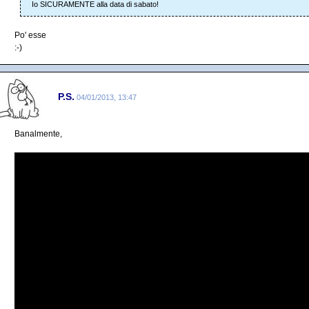
Io SICURAMENTE alla data di sabato!
Po' esse
:-)
P.S.
04/01/2013, 13:47
Banalmente,