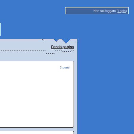
Non sei loggato (
Login
)
Fondo pagina
0 punti