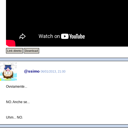
Link diretto
Download
@ssimo
06/01/2013, 21:00
Ovviamente...
NO. Anche se...
Uhm... NO.