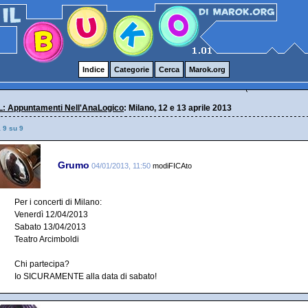
Indice
Categorie
Cerca
Marok.org
: Appuntamenti Nell'AnaLogico
: Milano, 12 e 13 aprile 2013
a 9 su 9
Grumo
04/01/2013, 11:50
modiFICAto
Per i concerti di Milano:
Venerdì 12/04/2013
Sabato 13/04/2013
Teatro Arcimboldi
Chi partecipa?
Io SICURAMENTE alla data di sabato!