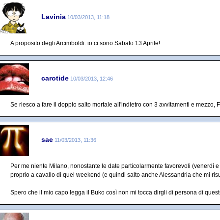
Lavinia
10/03/2013, 11:18
A proposito degli Arcimboldi: io ci sono Sabato 13 Aprile!
carotide
10/03/2013, 12:46
Se riesco a fare il doppio salto mortale all'indietro con 3 avvitamenti e mezzo
sae
11/03/2013, 11:36
Per me niente Milano, nonostante le date particolarmente favorevoli (venerdì 
proprio a cavallo di quel weekend (e quindi salto anche Alessandria che mi ri
Spero che il mio capo legga il Buko così non mi tocca dirgli di persona di queste