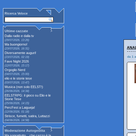
Ricerca Veloce
Ultime cazzate
Dalla radio e dalla tv
(29/07/2026, 13:26)
Ma buongiorno!
ANAL
(23/07/2026, 16:31)
Diversamente auguri!
da 1 
(23/07/2026, 02:19)
Fave Night 2026
(12/07/2026, 15:17)
Orgoglio Nerd
(04/07/2026, 15:00)
elio e le storie tese
(03/07/2026, 13:47)
Musica (non solo EELST!)
(26/06/2026, 14:34)
EELSTRPG: il gioco su Elio e le
Storie Tese
(25/06/2026, 14:15)
PercFest a Laigueja!
(12/06/2026, 01:18)
Strisce, fumetti, satira, Luttazzi
(04/06/2026, 14:58)
Moderazione Autogestita
Ma soprattutto... che cazzo è la