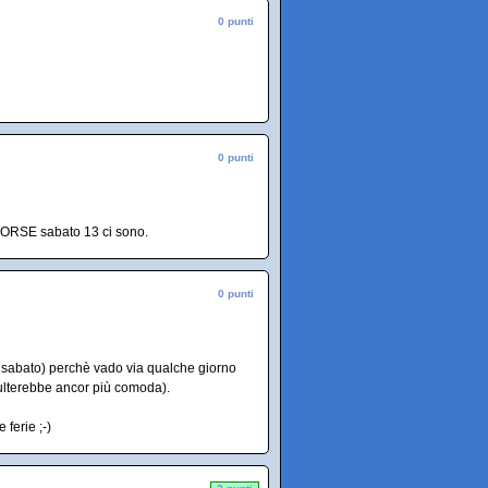
0 punti
0 punti
, FORSE sabato 13 ci sono.
0 punti
e sabato) perchè vado via qualche giorno
sulterebbe ancor più comoda).
 ferie ;-)