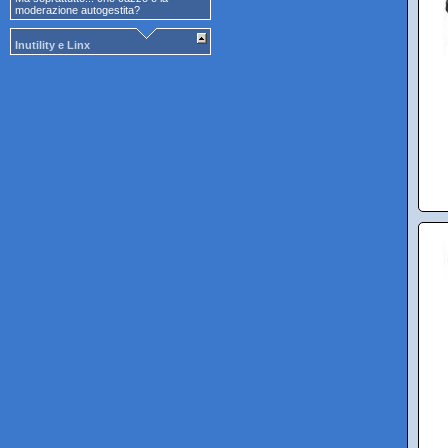
moderazione autogestita?
Inutility e Linx