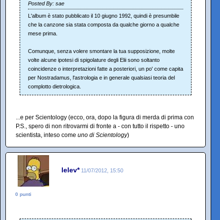
Posted By: sae
L'album è stato pubblicato il 10 giugno 1992, quindi è presumbile
che la canzone sia stata composta da qualche giorno a qualche
mese prima.
Comunque, senza volere smontare la tua supposizione, molte
volte alcune ipotesi di spigolature degli Elii sono soltanto
coincidenze o interpretazioni fatte a posteriori, un po' come capita
per Nostradamus, l'astrologia e in generale qualsiasi teoria del
complotto dietrologica.
...e per Scientology (ecco, ora, dopo la figura di merda di prima con
P.S., spero di non ritrovarmi di fronte a - con tutto il rispetto - uno
scientista, inteso come
uno di Scientology
)
lelev*
11/07/2012, 15:50
0 punti