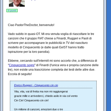
5 punti
Ciao PastorTheDoctor, benvenuto!
Vado subito in quasi-OT. Mi era venuta voglia di riascoltare le tre
canzoni che il gruppo FIAT chiese a Finardi, Ruggeri e Paoli di
scrivere per accompagnare le pubblicità in TV del nascituro
modello di Cinquecento (e dalle quali EelST hanno tratto
ispirazione per la loro parodia).
Ebbene, cercando sull'internèt mi sono accorto che, a differenza di
"
Cinquecento sogni
" di Finardi (l'unica vera e propria canzone delle
tre), non esiste una trascrizione completa dei testi delle altre due.
Eccola di seguito!
Enrico Ruggeri - Cinquecento cin cin
Vita, vita, vai di fretta ma non mi raggiungerai
grazie mille e arrivederci, chiedo asilo in via col vento
Cin Cin! Cinquecento cin cin!
Un milione di canzoni, emozioni due o tre