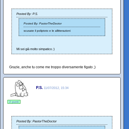
Posted By: P.S.
Posted By: PastorTheDoctor
scusate il poliptoto e le allitterazioni
Mi sei già molto simpatico.:)
Grazie, anche tu come me troppo diversamente figato ;)
P.S.
11/07/2012, 15:34
2 punti
Posted By: PastorTheDoctor