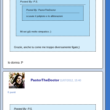
Posted By: P.S.
Posted By: PastorTheDoctor
scusate il poliptoto e le allitterazioni
Mi sei già molto simpatico.:)
Grazie, anche tu come me troppo diversamente figato;)
Io donna :P
PastorTheDoctor
11/07/2012, 15:40
0 punti
Posted By: P.S.