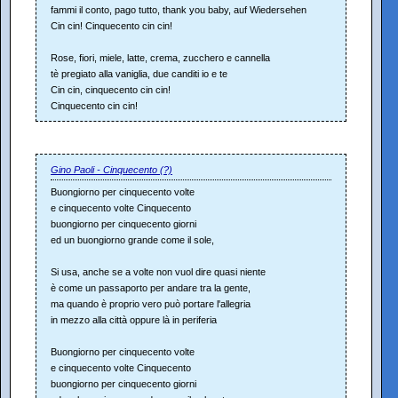
fammi il conto, pago tutto, thank you baby, auf Wiedersehen
Cin cin! Cinquecento cin cin!
Rose, fiori, miele, latte, crema, zucchero e cannella
tè pregiato alla vaniglia, due canditi io e te
Cin cin, cinquecento cin cin!
Cinquecento cin cin!
Gino Paoli - Cinquecento (?)
Buongiorno per cinquecento volte
e cinquecento volte Cinquecento
buongiorno per cinquecento giorni
ed un buongiorno grande come il sole,
Si usa, anche se a volte non vuol dire quasi niente
è come un passaporto per andare tra la gente,
ma quando è proprio vero può portare l'allegria
in mezzo alla città oppure là in periferia
Buongiorno per cinquecento volte
e cinquecento volte Cinquecento
buongiorno per cinquecento giorni