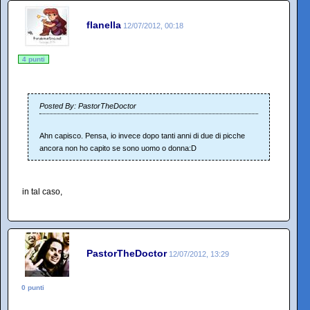
flanella
12/07/2012, 00:18
4 punti
Posted By: PastorTheDoctor
Ahn capisco. Pensa, io invece dopo tanti anni di due di picche
ancora non ho capito se sono uomo o donna:D
in tal caso,
PastorTheDoctor
12/07/2012, 13:29
0 punti