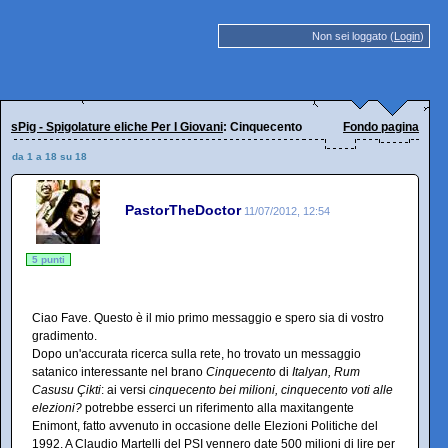
Non sei loggato (
Login
)
sPig - Spigolature eliche Per I Giovani
: Cinquecento
Fondo pagina
da 1 a 18 su 18
PastorTheDoctor
11/07/2012, 12:54
5 punti
Ciao Fave. Questo è il mio primo messaggio e spero sia di vostro
gradimento.
Dopo un'accurata ricerca sulla rete, ho trovato un messaggio
satanico interessante nel brano
Cinquecento
di
Italyan, Rum
Casusu Çikti
: ai versi
cinquecento bei milioni, cinquecento voti alle
elezioni?
potrebbe esserci un riferimento alla maxitangente
Enimont, fatto avvenuto in occasione delle Elezioni Politiche del
1992. A Claudio Martelli del PSI vennero date 500 milioni di lire per