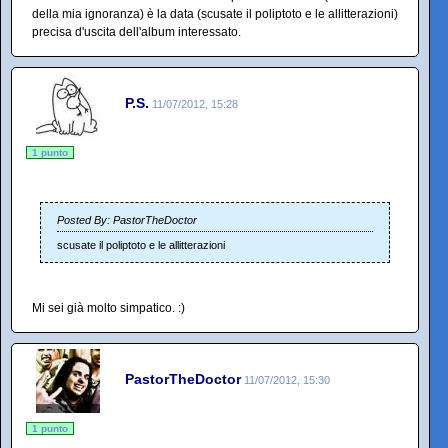
della mia ignoranza) è la data (scusate il poliptoto e le allitterazioni)
precisa d'uscita dell'album interessato.
P.S.
11/07/2012, 15:28
1 punto
Posted By: PastorTheDoctor
scusate il poliptoto e le allitterazioni
Mi sei già molto simpatico. :)
PastorTheDoctor
11/07/2012, 15:30
1 punto