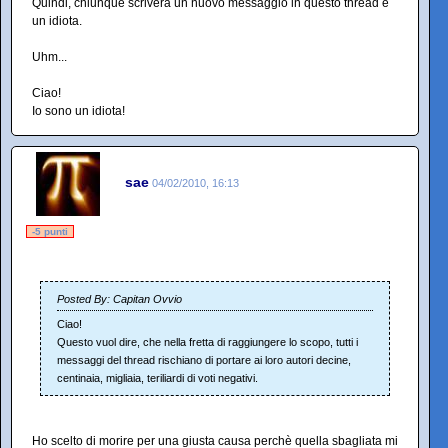
Quindi, chiunque scriverà un nuovo messaggio in questo thread è
un idiota.
Uhm...
Ciao!
Io sono un idiota!
sae
04/02/2010, 16:13
-5 punti
Posted By: Capitan Ovvio
Ciao!
Questo vuol dire, che nella fretta di raggiungere lo scopo, tutti i
messaggi del thread rischiano di portare ai loro autori decine,
centinaia, migliaia, teriliardi di voti negativi.
Ho scelto di morire per una giusta causa perchè quella sbagliata mi