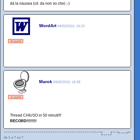
dà la nausea (cit. da non so che) ;-)
WordArt
04/02/2010, 16:23
-8 punti
Marok
04/02/2010, 16:58
-3 punti
Thread CHIUSO in 50 minuti!!!
RECORD!!!!!!!!
da 1 a 7 su 7