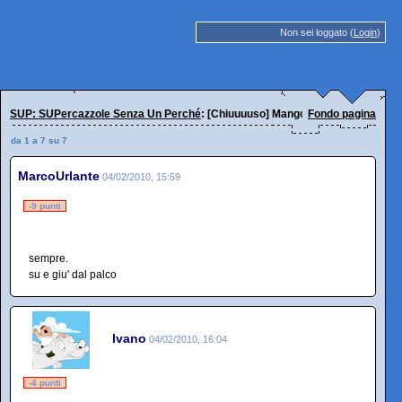
Non sei loggato (
Login
)
SUP: SUPercazzole Senza Un Perché
: [Chiuuuuso] Mangoni Nudo
Fondo pagina
da 1 a 7 su 7
MarcoUrlante
04/02/2010, 15:59
-9 punti
sempre.
su e giu' dal palco
Ivano
04/02/2010, 16:04
-4 punti