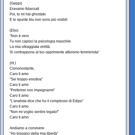
(Geppi)
Eravamo fidanzati
Poi, tu mi hai ghostato
E le spunte blu non sono più visibili
(Elio)
“Non è vero
Tu non capisci la psicologia maschile
La mia oltraggiata virilità
Si contrappone al tuo opprimente attivismo femminista”
(rit.)
Ciononostante,
Caro ti amo
"Sei troppo emotiva"
Caro ti amo
"Preferirei non impegnarmi"
Caro ti amo
"L’analista dice che ho il complesso di Edipo”
Caro ti amo
"Non mi voglio sentire legato!"
Caro ti amo
Andiamo a convivere
“Ho bisogno della mia libertà”