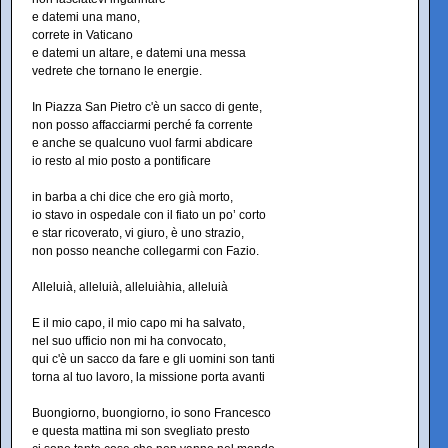
e datemi una mano,
correte in Vaticano
e datemi un altare, e datemi una messa
vedrete che tornano le energie.
In Piazza San Pietro c'è un sacco di gente,
non posso affacciarmi perché fa corrente
e anche se qualcuno vuol farmi abdicare
io resto al mio posto a pontificare
in barba a chi dice che ero già morto,
io stavo in ospedale con il fiato un po’ corto
e star ricoverato, vi giuro, è uno strazio,
non posso neanche collegarmi con Fazio.
Alleluià, alleluià, alleluiàhia, alleluià
E il mio capo, il mio capo mi ha salvato,
nel suo ufficio non mi ha convocato,
qui c'è un sacco da fare e gli uomini son tanti
torna al tuo lavoro, la missione porta avanti
Buongiorno, buongiorno, io sono Francesco
e questa mattina mi son svegliato presto