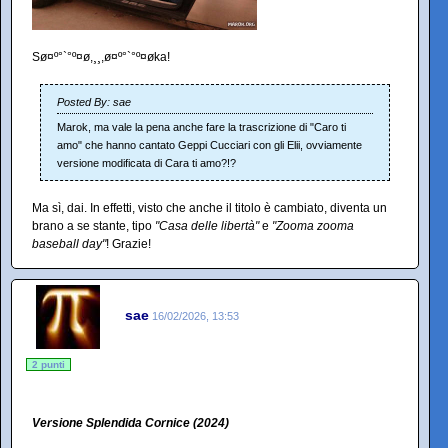
Sø¤º°`°º¤ø,¸¸,ø¤º°`°º¤øka!
Posted By: sae
Marok, ma vale la pena anche fare la trascrizione di "Caro ti
amo" che hanno cantato Geppi Cucciari con gli Elii, ovviamente
versione modificata di Cara ti amo?!?
Ma sì, dai. In effetti, visto che anche il titolo è cambiato, diventa un
brano a se stante, tipo
"Casa delle libertà"
e
"Zooma zooma
baseball day"
! Grazie!
sae
16/02/2026, 13:53
2 punti
Versione Splendida Cornice (2024)