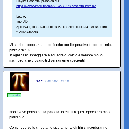
Playlist Cassetta, presa da qui:
https://www.vinted.it/items/5734536378-cassetta-inter-ale
Lato A:
Inter Alè
Spillo va' (notare l'accento su Va, canzone dedicata a Alessandro
"Spillo" Altobelli)
Mi sembrerebbe un apostrofo (che per l'imperativo è corretto, mica
pizza e fichi!).
In ogni caso, inneggiare a squadre di calcio è sempre molto
rischioso, che giovanotti diversamente coscienti!
sae
30/01/2025, 21:50
1 punto
Non avevo pensato alla parodia, in effetti a quell' epoca era molto
plausibile.
Comunque se lo chiediamo sicuramente gli Elii si ricorderanno,