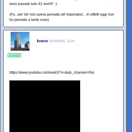
sono passati solo 42 anni!!! :-)
(P.s.: per Va' non avevo pensato all' imperativo... In effetti oggi non
ho pensato a tante cose)
kraus
01/04/2025, 23:20
4 punti
https://www.youtube.com/watch?v=&ab_channel=Rai