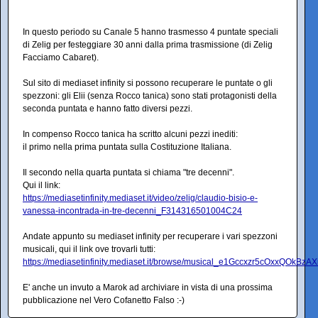
In questo periodo su Canale 5 hanno trasmesso 4 puntate speciali
di Zelig per festeggiare 30 anni dalla prima trasmissione (di Zelig
Facciamo Cabaret).
Sul sito di mediaset infinity si possono recuperare le puntate o gli
spezzoni: gli Elii (senza Rocco tanica) sono stati protagonisti della
seconda puntata e hanno fatto diversi pezzi.
In compenso Rocco tanica ha scritto alcuni pezzi inediti:
il primo nella prima puntata sulla Costituzione Italiana.
Il secondo nella quarta puntata si chiama "tre decenni".
Qui il link:
https://mediasetinfinity.mediaset.it/video/zelig/claudio-bisio-e-
vanessa-incontrada-in-tre-decenni_F314316501004C24
Andate appunto su mediaset infinity per recuperare i vari spezzoni
musicali, qui il link ove trovarli tutti:
https://mediasetinfinity.mediaset.it/browse/musical_e1Gccxzr5cOxxQOkBzA
E' anche un invuto a Marok ad archiviare in vista di una prossima
pubblicazione nel Vero Cofanetto Falso :-)