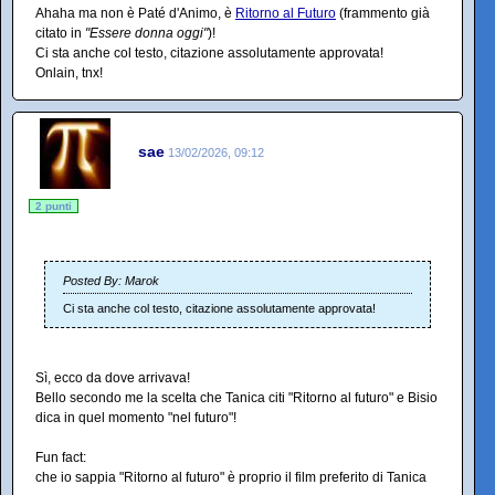
Ahaha ma non è Paté d'Animo, è
Ritorno al Futuro
(frammento già
citato in
"Essere donna oggi"
)!
Ci sta anche col testo, citazione assolutamente approvata!
Onlain, tnx!
sae
13/02/2026, 09:12
2 punti
Posted By: Marok
Ci sta anche col testo, citazione assolutamente approvata!
Sì, ecco da dove arrivava!
Bello secondo me la scelta che Tanica citi "Ritorno al futuro" e Bisio
dica in quel momento "nel futuro"!
Fun fact:
che io sappia "Ritorno al futuro" è proprio il film preferito di Tanica