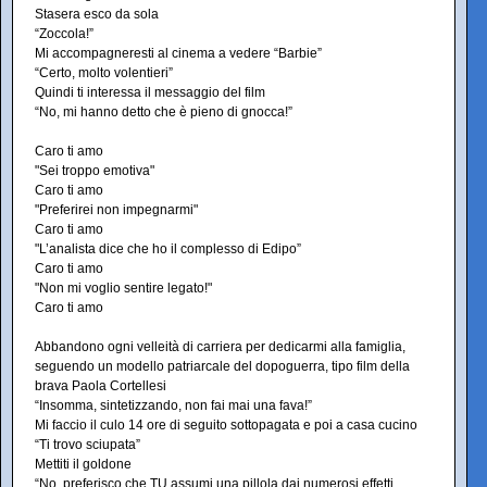
Stasera esco da sola
“Zoccola!”
Mi accompagneresti al cinema a vedere “Barbie”
“Certo, molto volentieri”
Quindi ti interessa il messaggio del film
“No, mi hanno detto che è pieno di gnocca!”
Caro ti amo
"Sei troppo emotiva"
Caro ti amo
"Preferirei non impegnarmi"
Caro ti amo
"L’analista dice che ho il complesso di Edipo”
Caro ti amo
"Non mi voglio sentire legato!"
Caro ti amo
Abbandono ogni velleità di carriera per dedicarmi alla famiglia,
seguendo un modello patriarcale del dopoguerra, tipo film della
brava Paola Cortellesi
“Insomma, sintetizzando, non fai mai una fava!”
Mi faccio il culo 14 ore di seguito sottopagata e poi a casa cucino
“Ti trovo sciupata”
Mettiti il goldone
“No, preferisco che TU assumi una pillola dai numerosi effetti