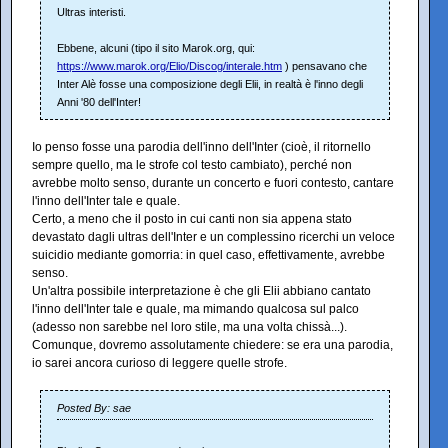
Ultras interisti.
Ebbene, alcuni (tipo il sito Marok.org, qui:
https://www.marok.org/Elio/Discog/interale.htm
) pensavano che
Inter Alè fosse una composizione degli Elii, in realtà è l'inno degli
Anni '80 dell'Inter!
Io penso fosse una parodia dell'inno dell'Inter (cioè, il ritornello
sempre quello, ma le strofe col testo cambiato), perché non
avrebbe molto senso, durante un concerto e fuori contesto, cantare
l'inno dell'Inter tale e quale.
Certo, a meno che il posto in cui canti non sia appena stato
devastato dagli ultras dell'Inter e un complessino ricerchi un veloce
suicidio mediante gomorria: in quel caso, effettivamente, avrebbe
senso.
Un'altra possibile interpretazione è che gli Elii abbiano cantato
l'inno dell'Inter tale e quale, ma mimando qualcosa sul palco
(adesso non sarebbe nel loro stile, ma una volta chissà...).
Comunque, dovremo assolutamente chiedere: se era una parodia,
io sarei ancora curioso di leggere quelle strofe.
Posted By: sae