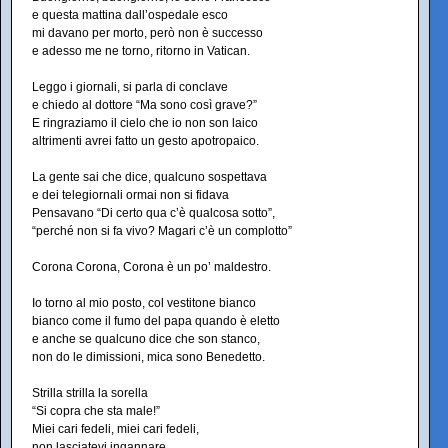
e questa mattina dall’ospedale esco
mi davano per morto, però non è successo
e adesso me ne torno, ritorno in Vatican.
Leggo i giornali, si parla di conclave
e chiedo al dottore “Ma sono così grave?”
E ringraziamo il cielo che io non son laico
altrimenti avrei fatto un gesto apotropaico.
La gente sai che dice, qualcuno sospettava
e dei telegiornali ormai non si fidava
Pensavano “Di certo qua c’è qualcosa sotto”,
“perché non si fa vivo? Magari c’è un complotto”
Corona Corona, Corona è un po’ maldestro.
Io torno al mio posto, col vestitone bianco
bianco come il fumo del papa quando è eletto
e anche se qualcuno dice che son stanco,
non do le dimissioni, mica sono Benedetto.
Strilla strilla la sorella
“Si copra che sta male!”
Miei cari fedeli, miei cari fedeli,
non lasciatevi ingannare