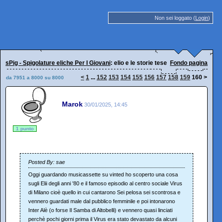
Non sei loggato (
Login
)
sPig - Spigolature eliche Per I Giovani
: elio e le storie tese
Fondo pagina
<
1
...
152
153
154
155
156
157
158
159
160
>
da 7951 a 8000 su 8000
Marok
30/01/2025, 14:45
1 punto
Posted By: sae
Oggi guardando musicassette su vinted ho scoperto una cosa
sugli Elii degli anni '80 e il famoso episodio al centro sociale Virus
di Milano cioè quello in cui cantarono Sei pelosa sei scontrosa e
vennero guardati male dal pubblico femminile e poi intonarono
Inter Alè (o forse Il Samba di Altobelli) e vennero quasi linciati
perchè pochi giorni prima il Virus era stato devastato da alcuni