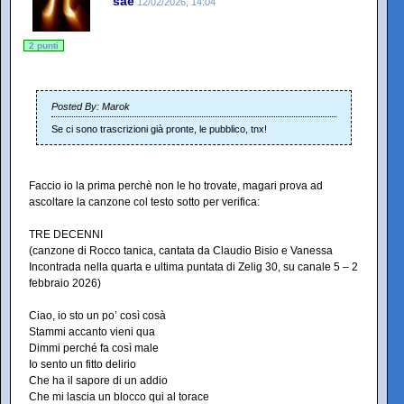
sae
12/02/2026, 14:04
2 punti
Posted By: Marok
Se ci sono trascrizioni già pronte, le pubblico, tnx!
Faccio io la prima perchè non le ho trovate, magari prova ad
ascoltare la canzone col testo sotto per verifica:
TRE DECENNI
(canzone di Rocco tanica, cantata da Claudio Bisio e Vanessa
Incontrada nella quarta e ultima puntata di Zelig 30, su canale 5 – 2
febbraio 2026)
Ciao, io sto un po’ così cosà
Stammi accanto vieni qua
Dimmi perché fa così male
Io sento un fitto delirio
Che ha il sapore di un addio
Che mi lascia un blocco qui al torace