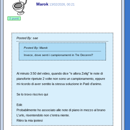
Marok
13/02/2026, 00:21
2 punti
Posted By: sae
Posted By: Marok
Invece, dove senti i campionamenti in Tre Decenni?
Al minuto 3:50 del video, quando dice "e allora Zelig" le note di
pianoforte ripetute 2 volte non sono un campionamento, eppure
mi ricordo di aver sentito la stessa soluzione in Patè d'animo.
Se lo trovo riscrivo qui
Edit:
Probabilmente ho associato alle note di piano in mezzo al brano
L'urlo, risentendolo non c'entra niente.
Ritiro la mia ipotesi