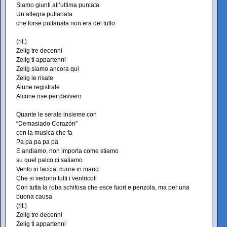
Siamo giunti all’ultima puntata
Un’allegra puttanata
che forse puttanata non era del tutto
(rit.)
Zelig tre decenni
Zelig ti appartenni
Zelig siamo ancora qui
Zelig le risate
Alune registrate
Alcune rise per davvero
Quante le serate insieme con
“Demasiado Corazón”
con la musica che fa
Pa pa pa pa pa
E andiamo, non importa come stiamo
su quel palco ci saliamo
Vento in faccia, cuore in mano
Che si vedono tutti i ventricoli
Con tutta la roba schifosa che esce fuori e penzola, ma per una
buona causa
(rit.)
Zelig tre decenni
Zelig ti appartenni