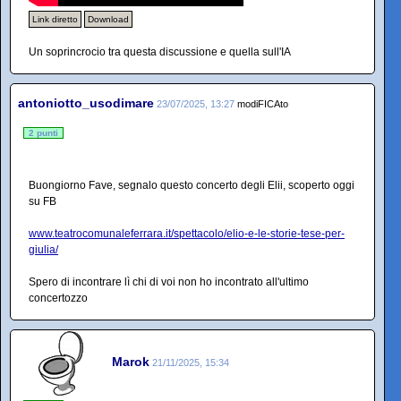
Link diretto
Download
Un soprincrocio tra questa discussione e quella sull'IA
antoniotto_usodimare
23/07/2025, 13:27
modiFICAto
2 punti
Buongiorno Fave, segnalo questo concerto degli Elii, scoperto oggi
su FB
www.teatrocomunaleferrara.it/spettacolo/elio-e-le-storie-tese-per-
giulia/
Spero di incontrare lì chi di voi non ho incontrato all'ultimo
concertozzo
Marok
21/11/2025, 15:34