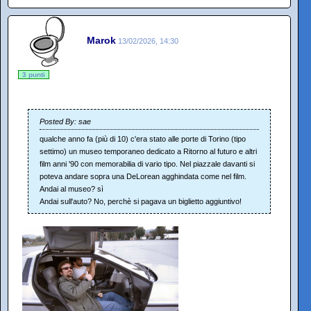
Marok
13/02/2026, 14:30
3 punti
Posted By: sae
qualche anno fa (più di 10) c'era stato alle porte di Torino (tipo
settimo) un museo temporaneo dedicato a Ritorno al futuro e altri
film anni '90 con memorabilia di vario tipo. Nel piazzale davanti si
poteva andare sopra una DeLorean agghindata come nel film.
Andai al museo? sì
Andai sull'auto? No, perchè si pagava un biglietto aggiuntivo!