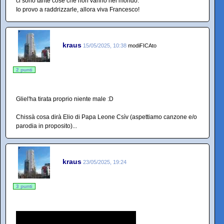
ci sono tante cose che non vanno nel mondo.
Io provo a raddrizzarle, allora viva Francesco!
kraus
15/05/2025, 10:38
modiFICAto
2 punti
Gliel'ha tirata proprio niente male :D
Chissà cosa dirà Elio di Papa Leone Csìv (aspettiamo canzone e/o
parodia in proposito)...
kraus
23/05/2025, 19:24
3 punti