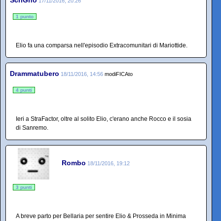
ScriGno
17/11/2016, 20:26
1 punto
Elio fa una comparsa nell'episodio Extracomunitari di Mariottide.
Drammatubero
18/11/2016, 14:56
modiFICAto
4 punti
Ieri a StraFactor, oltre al solito Elio, c'erano anche Rocco e il sosia
di Sanremo.
Rombo
18/11/2016, 19:12
3 punti
A breve parto per Bellaria per sentire Elio & Prosseda in Minima