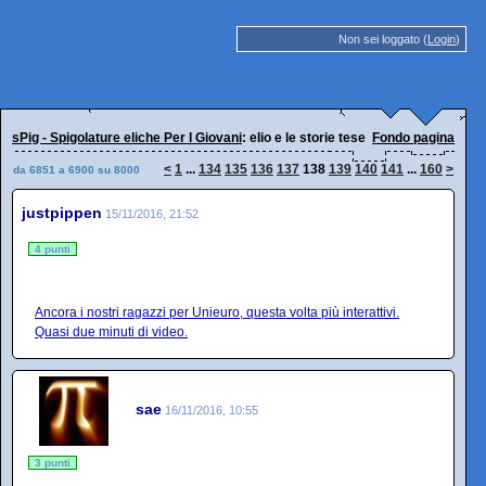
Non sei loggato (
Login
)
sPig - Spigolature eliche Per I Giovani
: elio e le storie tese
Fondo pagina
<
1
...
134
135
136
137
138
139
140
141
...
160
>
da 6851 a 6900 su 8000
justpippen
15/11/2016, 21:52
4 punti
Ancora i nostri ragazzi per Unieuro, questa volta più interattivi.
Quasi due minuti di video.
sae
16/11/2016, 10:55
3 punti