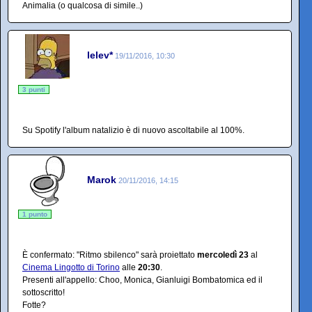
Animalia (o qualcosa di simile..)
lelev*
19/11/2016, 10:30
3 punti
Su Spotify l'album natalizio è di nuovo ascoltabile al 100%.
Marok
20/11/2016, 14:15
1 punto
È confermato: "Ritmo sbilenco" sarà proiettato
mercoledì 23
al
Cinema Lingotto di Torino
alle
20:30
.
Presenti all'appello: Choo, Monica, Gianluigi Bombatomica ed il
sottoscritto!
Fotte?