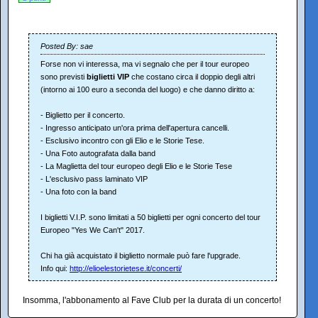
Posted By: sae
Forse non vi interessa, ma vi segnalo che per il tour europeo
sono previsti
biglietti VIP
che costano circa il doppio degli altri
(intorno ai 100 euro a seconda del luogo) e che danno diritto a:
- Biglietto per il concerto.
- Ingresso anticipato un'ora prima dell'apertura cancelli.
- Esclusivo incontro con gli Elio e le Storie Tese.
- Una Foto autografata dalla band
- La Maglietta del tour europeo degli Elio e le Storie Tese
- L'esclusivo pass laminato VIP
- Una foto con la band
I biglietti V.I.P. sono limitati a 50 biglietti per ogni concerto del tour
Europeo "Yes We Can't" 2017.
Chi ha già acquistato il biglietto normale può fare l'upgrade.
Info qui:
http://elioelestorietese.it/concerti/
Insomma, l'abbonamento al Fave Club per la durata di un concerto!