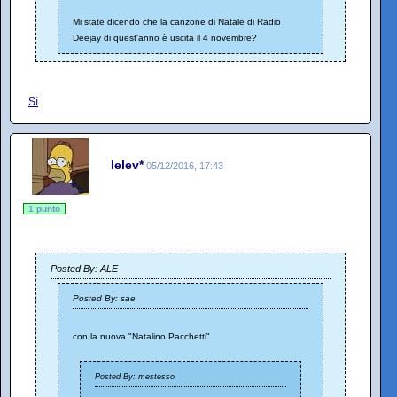
Mi state dicendo che la canzone di Natale di Radio
Deejay di quest'anno è uscita il 4 novembre?
Sì
lelev*
05/12/2016, 17:43
1 punto
Posted By: ALE
Posted By: sae
con la nuova "Natalino Pacchetti"
Posted By: mestesso