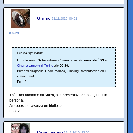
Grumo
21/11/2016, 00:51
0 punti
Posted By: Marok
È confermato: "Ritmo sbilenco" sarà proiettato
mercoledì 23
al
Cinema Lingotto di Torino
alle
20:30
.
Presenti all'appello: Choo, Monica, Gianluigi Bombatomica ed il
sottoscritto!
Fotte?
Tzè... noi andiamo all'Anteo, alla presentazione con gli Elii in
persona.
A proposito... avanza un biglietto.
Fotte?
Cavallissimo
21/11/2016, 13:38