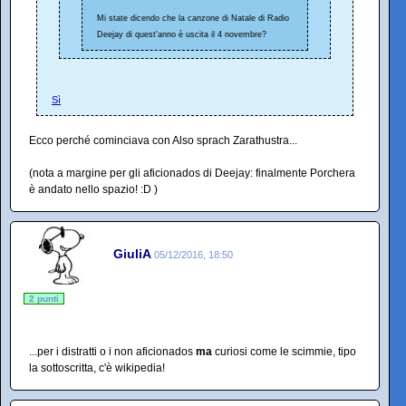
Mi state dicendo che la canzone di Natale di Radio
Deejay di quest'anno è uscita il 4 novembre?
Sì
Ecco perché cominciava con Also sprach Zarathustra...
(nota a margine per gli aficionados di Deejay: finalmente Porchera
è andato nello spazio! :D )
GiuliA
05/12/2016, 18:50
2 punti
...per i distratti o i non aficionados
ma
curiosi come le scimmie, tipo
la sottoscritta, c'è wikipedia!