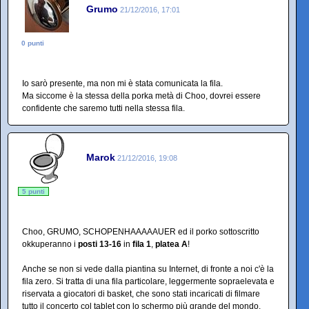
Grumo
21/12/2016, 17:01
0 punti
Io sarò presente, ma non mi è stata comunicata la fila.
Ma siccome è la stessa della porka metà di Choo, dovrei essere
confidente che saremo tutti nella stessa fila.
Marok
21/12/2016, 19:08
5 punti
Choo, GRUMO, SCHOPENHAAAAAUER ed il porko sottoscritto
okkuperanno i
posti 13-16
in
fila 1
,
platea A
!
Anche se non si vede dalla piantina su Internet, di fronte a noi c'è la
fila zero. Si tratta di una fila particolare, leggermente sopraelevata e
riservata a giocatori di basket, che sono stati incaricati di filmare
tutto il concerto col tablet con lo schermo più grande del mondo.