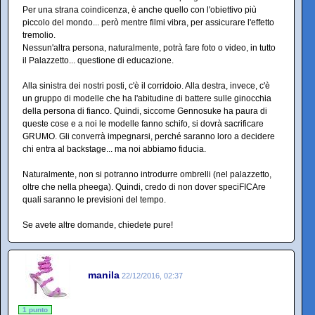
Per una strana coindicenza, è anche quello con l'obiettivo più
piccolo del mondo... però mentre filmi vibra, per assicurare l'effetto
tremolio.
Nessun'altra persona, naturalmente, potrà fare foto o video, in tutto
il Palazzetto... questione di educazione.
Alla sinistra dei nostri posti, c'è il corridoio. Alla destra, invece, c'è
un gruppo di modelle che ha l'abitudine di battere sulle ginocchia
della persona di fianco. Quindi, siccome Gennosuke ha paura di
queste cose e a noi le modelle fanno schifo, si dovrà sacrificare
GRUMO. Gli converrà impegnarsi, perché saranno loro a decidere
chi entra al backstage... ma noi abbiamo fiducia.
Naturalmente, non si potranno introdurre ombrelli (nel palazzetto,
oltre che nella pheega). Quindi, credo di non dover speciFICAre
quali saranno le previsioni del tempo.
Se avete altre domande, chiedete pure!
manila
22/12/2016, 02:37
1 punto