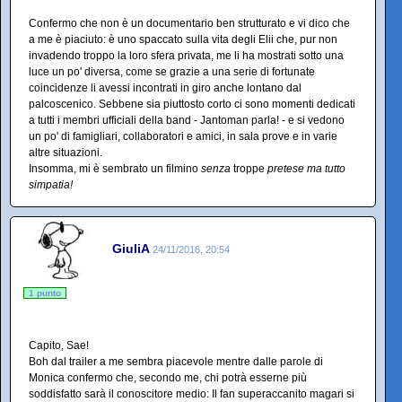
Confermo che non è un documentario ben strutturato e vi dico che
a me è piaciuto: è uno spaccato sulla vita degli Elii che, pur non
invadendo troppo la loro sfera privata, me li ha mostrati sotto una
luce un po' diversa, come se grazie a una serie di fortunate
coincidenze li avessi incontrati in giro anche lontano dal
palcoscenico. Sebbene sia piuttosto corto ci sono momenti dedicati
a tutti i membri ufficiali della band - Jantoman parla! - e si vedono
un po' di famigliari, collaboratori e amici, in sala prove e in varie
altre situazioni.
Insomma, mi è sembrato un filmino
senza
troppe
pretese ma tutto
simpatia!
GiuliA
24/11/2016, 20:54
1 punto
Capito, Sae!
Boh dal trailer a me sembra piacevole mentre dalle parole di
Monica confermo che, secondo me, chi potrà esserne più
soddisfatto sarà il conoscitore medio: Il fan superaccanito magari si