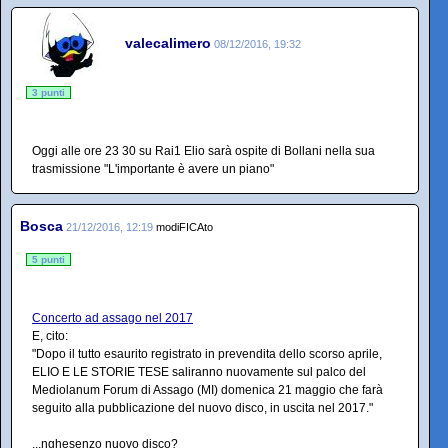
valecalimero
08/12/2016, 19:32
3 punti
Oggi alle ore 23 30 su Rai1 Elio sarà ospite di Bollani nella sua
trasmissione "L'importante è avere un piano"
Bosca
21/12/2016, 12:19
modiFICAto
5 punti
Concerto ad assago nel 2017
E, cito:
"Dopo il tutto esaurito registrato in prevendita dello scorso aprile,
ELIO E LE STORIE TESE saliranno nuovamente sul palco del
Mediolanum Forum di Assago (MI) domenica 21 maggio che farà
seguito alla pubblicazione del nuovo disco, in uscita nel 2017."
...nghesenzo nuovo disco?