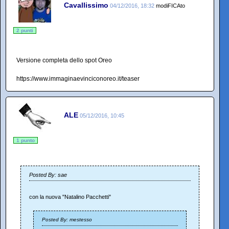
Cavallissimo
04/12/2016, 18:32
modiFICAto
2 punti
Versione completa dello spot Oreo
https://www.immaginaevinciconoreo.it/teaser
ALE
05/12/2016, 10:45
1 punto
Posted By: sae
con la nuova "Natalino Pacchetti"
Posted By: mestesso