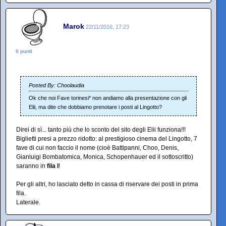
Marok
22/11/2016, 17:23
0 punti
Posted By: Choolaudia
Ok che noi Fave torinesi* non andiamo alla presentazione con gli
Elii, ma dite che dobbiamo prenotare i posti al Lingotto?
Direi di sì... tanto più che lo sconto del sito degli Elii funziona!!!
Biglietti presi a prezzo ridotto: al prestigioso cinema del Lingotto, 7
fave di cui non faccio il nome (cioè Battipanni, Choo, Denis,
Gianluigi Bombatomica, Monica, Schopenhauer ed il sottoscritto)
saranno in
fila I
!
Per gli altri, ho lasciato detto in cassa di riservare dei posti in prima
fila.
Laterale.