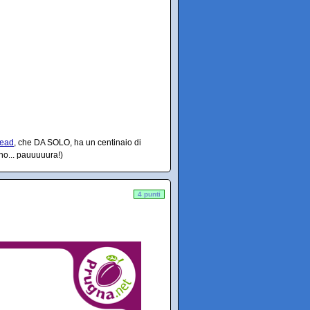
read
, che DA SOLO, ha un centinaio di
no... pauuuuura!)
4 punti