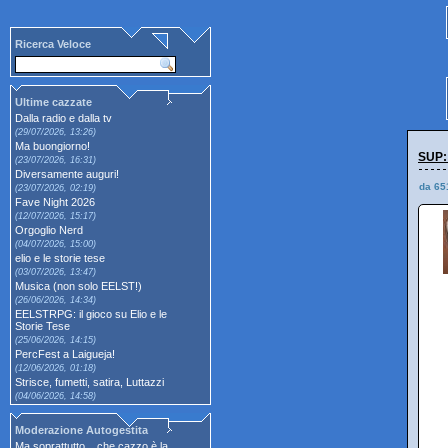
Ricerca Veloce
Ultime cazzate
Dalla radio e dalla tv
(29/07/2026, 13:26)
Ma buongiorno!
SUP:
(23/07/2026, 16:31)
Diversamente auguri!
da 65
(23/07/2026, 02:19)
Fave Night 2026
(12/07/2026, 15:17)
Orgoglio Nerd
(04/07/2026, 15:00)
elio e le storie tese
(03/07/2026, 13:47)
Musica (non solo EELST!)
(26/06/2026, 14:34)
EELSTRPG: il gioco su Elio e le
Storie Tese
(25/06/2026, 14:15)
PercFest a Laigueja!
(12/06/2026, 01:18)
Strisce, fumetti, satira, Luttazzi
(04/06/2026, 14:58)
Moderazione Autogestita
Ma soprattutto... che cazzo è la