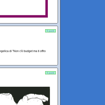
5 punti
gelica di "Non c'è budget ma ti offro
5 punti