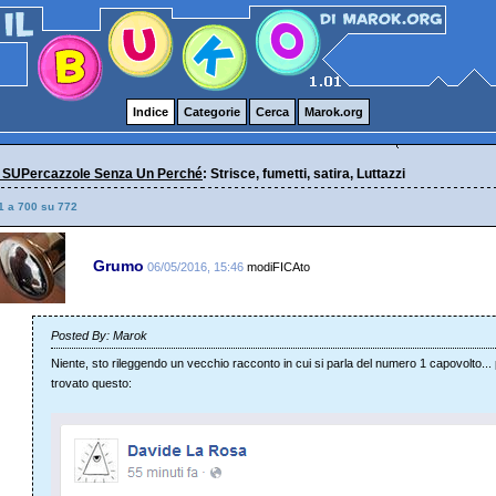
Indice
Categorie
Cerca
Marok.org
 SUPercazzole Senza Un Perché
: Strisce, fumetti, satira, Luttazzi
1 a 700 su 772
Grumo
06/05/2016, 15:46
modiFICAto
Posted By: Marok
Niente, sto rileggendo un vecchio racconto in cui si parla del numero 1 capovolto..
trovato questo: