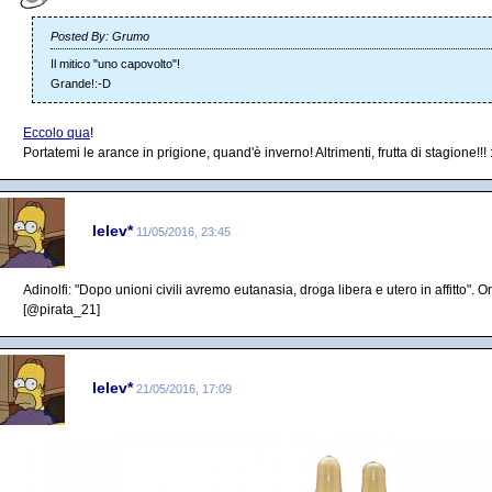
Posted By: Grumo
Il mitico "uno capovolto"!
Grande!:-D
Eccolo qua
!
Portatemi le arance in prigione, quand'è inverno! Altrimenti, frutta di stagione!!! :
lelev*
11/05/2016, 23:45
Adinolfi: "Dopo unioni civili avremo eutanasia, droga libera e utero in affitto".
[@pirata_21]
lelev*
21/05/2016, 17:09