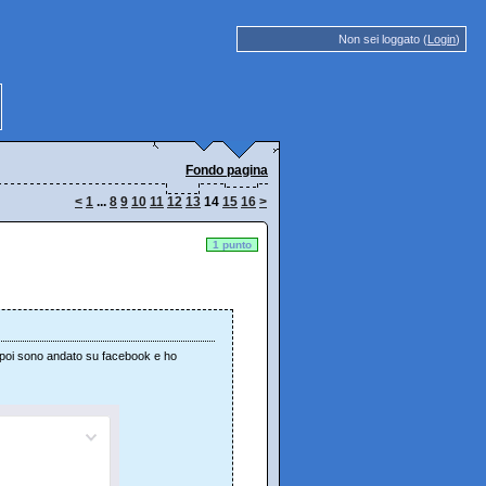
Non sei loggato (
Login
)
Fondo pagina
<
1
...
8
9
10
11
12
13
14
15
16
>
1 punto
. poi sono andato su facebook e ho