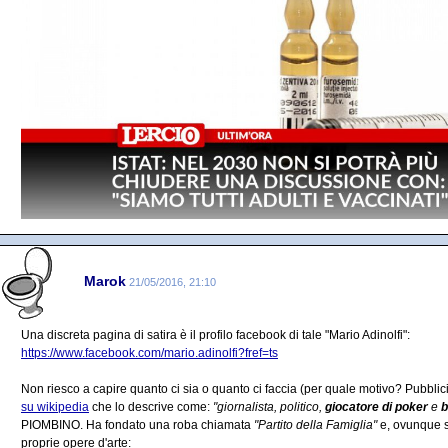
Marok
21/05/2016, 21:10
Una discreta pagina di satira è il profilo facebook di tale "Mario Adinolfi":
https://www.facebook.com/mario.adinolfi?fref=ts
Non riesco a capire quanto ci sia o quanto ci faccia (per quale motivo? Pubbli
su wikipedia
che lo descrive come:
"giornalista, politico,
giocatore di poker
e
b
PIOMBINO. Ha fondato una roba chiamata
"Partito della Famiglia"
e, ovunque s
proprie opere d'arte: