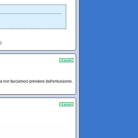
)
4 punti
 Ora non facciamoci prendere dall'entusiasmo.
4 punti