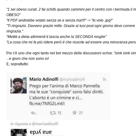
"1 sei obeso curati. 2 fai schifo quando cammini per il centro con i bermuda i
OBESO"
"Il PDF andrebbe votato senza se e senza ma!!!!" -> "Io voto .jpg!"
"Ti ringrazio. Davvero grazie mille. Grazie ai tuoi post ogni giorno devo correr
ringrazia."
"Mettiti a dieta altrimenti ti lascia anche la SECONDA moglie"
"La cosa che mi fa più ridere però é che riuscite ad essere una minoranza pers
Poi c'è uno che ogni tanto nel bel mezzo delle discussioni scrive:
"oink oink oin
...e giuro che non sono io!
E, soprattutto: