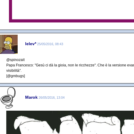
lelev*
25/05/2016, 08:43
@spinozait
Papa Francesco: "Gesù ci dà la gioia, non le ricchezze". Che è la versione evan
visibilità".
[@gmbugs]
Marok
26/05/2016, 13:04