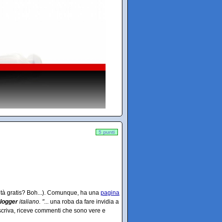
5 punti
cità gratis? Boh...). Comunque, ha una
pagina
logger
italiano. "
... una roba da fare invidia a
criva, riceve commenti che sono vere e