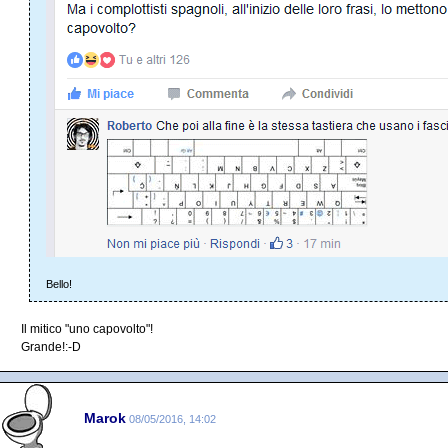
Bello!
Il mitico "uno capovolto"!
Grande!:-D
Marok
08/05/2016, 14:02