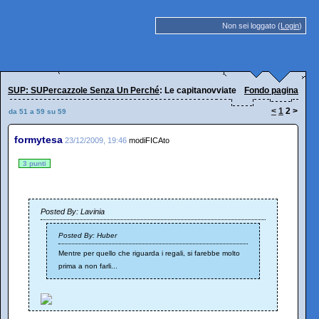
Non sei loggato (
Login
)
SUP: SUPercazzole Senza Un Perché
: Le capitanovviate
Fondo pagina
<
1
2
>
da 51 a 59 su 59
formytesa
23/12/2009, 19:46
modiFICAto
3 punti
Posted By: Lavinia
Posted By: Huber
Mentre per quello che riguarda i regali, si farebbe molto
prima a non farli...