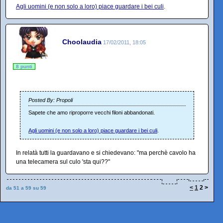
Agli uomini (e non solo a loro) piace guardare i bei culi
.
Choolaudia
17/02/2011, 18:05
8 punti
Posted By: Propoli
Sapete che amo riproporre vecchi filoni abbandonati.
Agli uomini (e non solo a loro) piace guardare i bei culi
.
In relatà tutti la guardavano e si chiedevano: "ma perchè cavolo ha
una telecamera sul culo 'sta qui??"
<
1
2
>
da 51 a 59 su 59