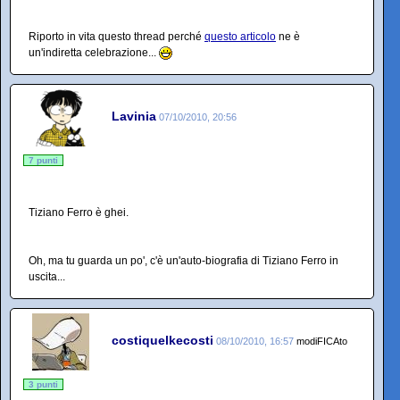
Riporto in vita questo thread perché
questo articolo
ne è
un'indiretta celebrazione...
Lavinia
07/10/2010, 20:56
7 punti
Tiziano Ferro è ghei.
Oh, ma tu guarda un po', c'è un'auto-biografia di Tiziano Ferro in
uscita...
costiquelkecosti
08/10/2010, 16:57
modiFICAto
3 punti