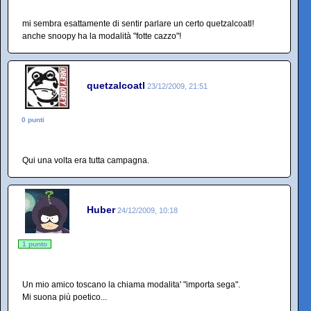
mi sembra esattamente di sentir parlare un certo quetzalcoatl!
anche snoopy ha la modalità "fotte cazzo"!
quetzalcoatl
23/12/2009, 21:51
0 punti
Qui una volta era tutta campagna.
Huber
24/12/2009, 10:18
1 punto
Un mio amico toscano la chiama modalita' "importa sega".
Mi suona più poetico...