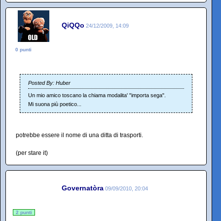
QiQQo
24/12/2009, 14:09
0 punti
Posted By: Huber
Un mio amico toscano la chiama modalita' "importa sega".
Mi suona più poetico...
potrebbe essere il nome di una ditta di trasporti.
(per stare it)
Governatòra
09/09/2010, 20:04
2 punti