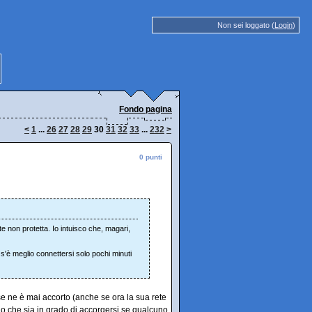
Non sei loggato (
Login
)
Fondo pagina
<
1
...
26
27
28
29
30
31
32
33
...
232
>
0 punti
te non protetta. Io intuisco che, magari,
 s'è meglio connettersi solo pochi minuti
se ne è mai accorto (anche se ora la sua rete
do che sia in grado di accorgersi se qualcuno