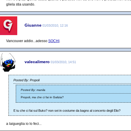
gliela stia usando.
Giuanne
01/03/2010, 12:16
Vancouver addio...adesso
SOCHI
.
valecalimero
01/03/2010, 14:51
Posted By: Propoli
Posted By: manila
Propoli, ma che ci fai in Galizia?
E tu che ci fai sul Buko? non sei in costume da bagno al concerto degli Elio?
a laigueglia io lo feci...