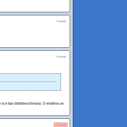
0 punti
0 punti
do la b tipo bbbbbocchinara). O esisteva un
-7 punti