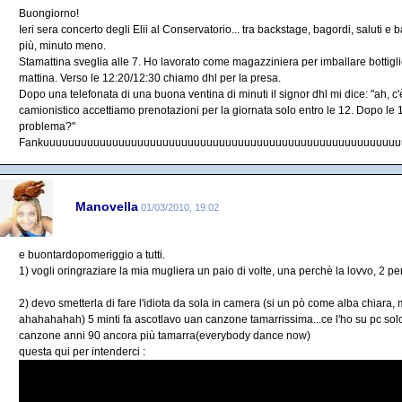
Buongiorno!
Ieri sera concerto degli Elii al Conservatorio... tra backstage, bagordi, saluti e
più, minuto meno.
Stamattina sveglia alle 7. Ho lavorato come magazziniera per imballare bottigli
mattina. Verso le 12:20/12:30 chiamo dhl per la presa.
Dopo una telefonata di una buona ventina di minuti il signor dhl mi dice: "ah, c'è 
camionistico accettiamo prenotazioni per la giornata solo entro le 12. Dopo le 
problema?"
Fankuuuuuuuuuuuuuuuuuuuuuuuuuuuuuuuuuuuuuuuuuuuuuuuuuuuuuuuuu
Manovella
01/03/2010, 19:02
e buontardopomeriggio a tutti.
1) vogli oringraziare la mia mugliera un paio di volte, una perchè la lovvo, 2 pe
2) devo smetterla di fare l'idiota da sola in camera (si un pò come alba chiara
ahahahahah) 5 minti fa ascotlavo uan canzone tamarrissima...ce l'ho su pc solo 
canzone anni 90 ancora più tamarra(everybody dance now)
questa qui per intenderci :