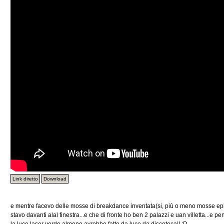
Link diretto
Download
e mentre facevo delle mosse di breakdance inventata(si, più o meno mosse epi
stavo davanti alal finestra...e che di fronte ho ben 2 palazzi e uan villetta...