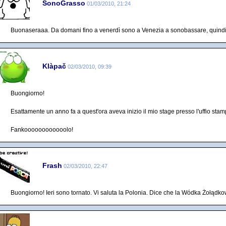
SonoGrasso
01/03/2010, 21:24
Buonaseraaa. Da domani fino a venerdì sono a Venezia a sonobassare, quindi 
Klàpač
02/03/2010, 09:39
Buongiorno!
Esattamente un anno fa a quest'ora aveva inizio il mio stage presso l'uffio stam
Fankoooooooooooolo!
Frash
02/03/2010, 22:47
Buongiorno! Ieri sono tornato. Vi saluta la Polonia. Dice che la Wódka Żołądko