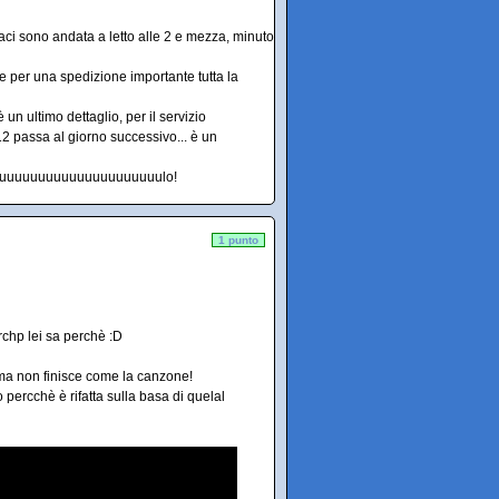
 baci sono andata a letto alle 2 e mezza, minuto
e per una spedizione importante tutta la
un ultimo dettaglio, per il servizio
12 passa al giorno successivo... è un
uuuuuuuuuuuuuuuuuuuuulo!
1 punto
rchp lei sa perchè :D
, ma non finisce come la canzone!
percchè è rifatta sulla basa di quelal