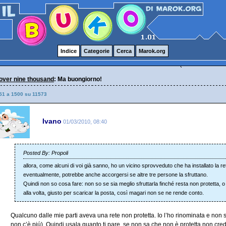
Indice
Categorie
Cerca
Marok.org
over nine thousand
: Ma buongiorno!
51 a 1500 su 11573
Ivano
01/03/2010, 08:40
Posted By: Propoli
allora, come alcuni di voi già sanno, ho un vicino sprovveduto che ha installato la re
eventualmente, potrebbe anche accorgersi se altre tre persone la sfruttano.
Quindi non so cosa fare: non so se sia meglio sfruttarla finché resta non protetta, o
alla volta, giusto per scaricar la posta, così magari non se ne rende conto.
Qualcuno dalle mie parti aveva una rete non protetta. Io l’ho rinominata e non 
non c’è piú). Quindi usala quanto ti pare, se non sa che non è protetta non cre