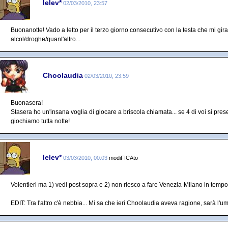
lelev*
02/03/2010, 23:57
Buonanotte! Vado a letto per il terzo giorno consecutivo con la testa che mi gir
alcol/droghe/quant'altro...
Choolaudia
02/03/2010, 23:59
Buonasera!
Stasera ho un'insana voglia di giocare a briscola chiamata... se 4 di voi si pre
giochiamo tutta notte!
lelev*
03/03/2010, 00:03
modiFICAto
Volentieri ma 1) vedi post sopra e 2) non riesco a fare Venezia-Milano in tempo..
EDIT: Tra l'altro c'è nebbia... Mi sa che ieri Choolaudia aveva ragione, sarà l'umi