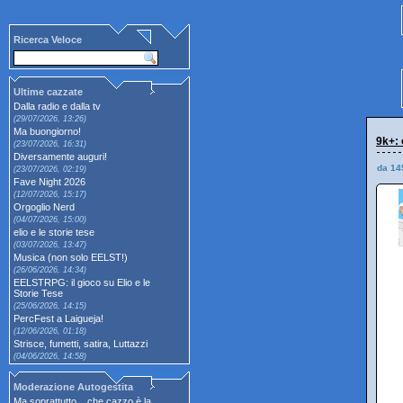
Ricerca Veloce
Ultime cazzate
Dalla radio e dalla tv
(29/07/2026, 13:26)
Ma buongiorno!
9k+: 
(23/07/2026, 16:31)
Diversamente auguri!
da 14
(23/07/2026, 02:19)
Fave Night 2026
(12/07/2026, 15:17)
Orgoglio Nerd
(04/07/2026, 15:00)
elio e le storie tese
(03/07/2026, 13:47)
Musica (non solo EELST!)
(26/06/2026, 14:34)
EELSTRPG: il gioco su Elio e le
Storie Tese
(25/06/2026, 14:15)
PercFest a Laigueja!
(12/06/2026, 01:18)
Strisce, fumetti, satira, Luttazzi
(04/06/2026, 14:58)
Moderazione Autogestita
Ma soprattutto... che cazzo è la