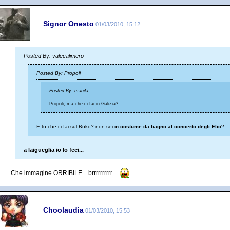
Signor Onesto
01/03/2010, 15:12
Posted By: valecalimero
Posted By: Propoli
Posted By: manila
Propoli, ma che ci fai in Galizia?
E tu che ci fai sul Buko? non sei i
n costume da bagno al concerto degli Elio
?
a laigueglia io lo feci...
Che immagine ORRIBILE... brrrrrrrrrr....
Choolaudia
01/03/2010, 15:53