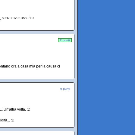
a, senza aver assunto
2 punti
sentano ora a casa mia per la causa ci
0 punti
. Un'altra volta. :D
dità... :D