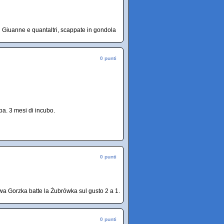
Giuanne e quantaltri, scappate in gondola
0 punti
pa. 3 mesi di incubo.
0 punti
wa Gorzka batte la Żubrówka sul gusto 2 a 1.
0 punti