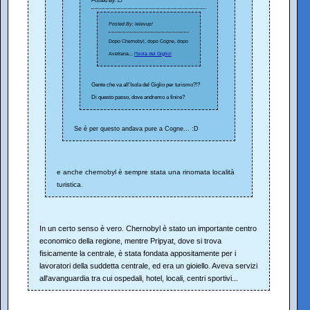
Posted By: El
Posted By: lelevup!
Dopo Chernobyl, dopo Cogne, dopo
Avetrana...
l'Isola del Giglio!
Gente che va all'Isola del Giglio per turismo?!?
Di questo passo, dove andremo a finire?
Se è per questo andava pure a Cogne... :D
e anche chernobyl è sempre stata una rinomata località
turistica.
In un certo senso è vero. Chernobyl è stato un importante centro
economico della regione, mentre Pripyat, dove si trova
fisicamente la centrale, è stata fondata appositamente per i
lavoratori della suddetta centrale, ed era un gioiello. Aveva servizi
all'avanguardia tra cui ospedali, hotel, locali, centri sportivi...