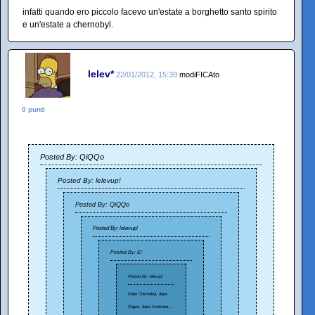
infatti quando ero piccolo facevo un'estate a borghetto santo spirito
e un'estate a chernobyl.
lelev*
22/01/2012, 15:39
modiFICAto
0 punti
Posted By: QiQQo
Posted By: lelevup!
Posted By: QiQQo
Posted By: lelevup!
Posted By: El
Posted By: lelevup!
Dopo Chernobyl, dopo
Cogne, dopo Avetrana...