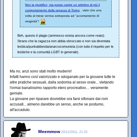
Non la giustifico, ma posso capire un attimino di più il
comportamento della ragazza di Torino
, visto che una
volta al mese veniva sottoposta ad "accertamento di
verginità"!
Beh, questo è plagio (ammesso esista ancora come reato).
Strano che la ragazza non abbia sbroccato e non sia diventata
lesbica/punkabbestia/anarcocomunista (con tutto il rispetto per le
lesbiche e la comunità LGBT in generale).
Ma no, anzi sono stati molto moderni!
Infatti hanno cosí valorizzato e sdoganato per la giovane tutte le
altre pratiche sessuali, dalla sodomia al sesso orale... vietando
l'ormai banalissimo rapporto etero procreativo.... veramente
geniale.
La giovane per riparare dovrebbe ora farsi sifonare dai rom
accusati... almeno darebbe un senso, anche se postumo,
all'accaduto.
Meemmow
20/12/2011, 21:25