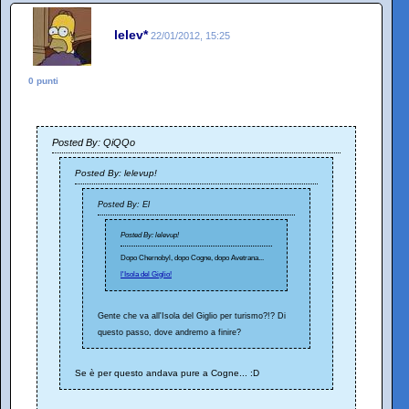
lelev*
22/01/2012, 15:25
0 punti
Posted By: QiQQo
Posted By: lelevup!
Posted By: El
Posted By: lelevup!
Dopo Chernobyl, dopo Cogne, dopo Avetrana...
l'Isola del Giglio!
Gente che va all'Isola del Giglio per turismo?!? Di
questo passo, dove andremo a finire?
Se è per questo andava pure a Cogne... :D