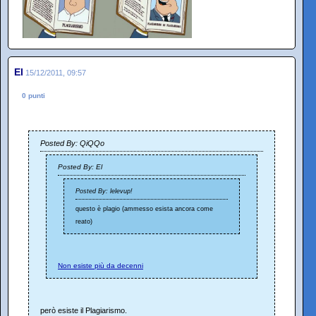
El
15/12/2011, 09:57
0 punti
Posted By: QiQQo
Posted By: El
Posted By: lelevup!
questo è plagio (ammesso esista ancora come
reato)
Non esiste più da decenni
però esiste il Plagiarismo.