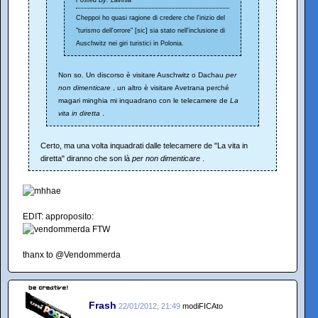
Cheppoi ho quasi ragione di credere che l'inizio del
"turismo dell'orrore" [sic] sia stato nell'inclusione di
Auschwitz nei giri turistici in Polonia.
Non so. Un discorso è visitare Auschwitz o Dachau
per
non dimenticare
, un altro è visitare Avetrana perché
magari minghia mi inquadrano con le telecamere de
La
vita in diretta
.
Certo, ma una volta inquadrati dalle telecamere de "La vita in
diretta" diranno che son là
per non dimenticare
.
EDIT: approposito:
thanx to @Vendommerda
Frash
22/01/2012, 21:49
modiFICAto