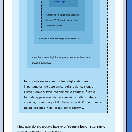
l'Isola del Giglio!
Gente che va all'Isola del Giglio per
turismo?!? Di questo passo, dove
andremo a finire?
Se è per questo andava pure a Cogne... :D
e anche chernobyl è sempre stata una rinomata
località turistica.
In un certo senso è vero. Chernobyl è stato un
importante centro economico della regione, mentre
Pripyat, dove si trova fisicamente la centrale, è stata
fondata appositamente per i lavoratori della suddetta
centrale, ed era un gioiello. Aveva servizi all'avanguardia
tra cui ospedali, hotel, locali, centri sportivi...
infatti quando ero piccolo facevo un'estate a
borghetto santo
spirito
e un'estate a chernobyl.