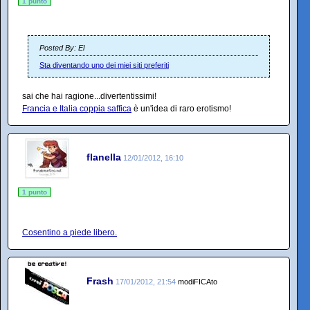
1 punto
Posted By: El
Sta diventando uno dei miei siti preferiti
sai che hai ragione...divertentissimi!
Francia e Italia coppia saffica
è un'idea di raro erotismo!
flanella
12/01/2012, 16:10
1 punto
Cosentino a piede libero.
Frash
17/01/2012, 21:54
modiFICAto