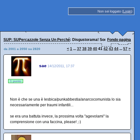
Non sei loggato (
Login
)
SUP: SUPercazzole Senza Un Perché
: Disgustorama! Sorridi, oggi è peggio.
Fondo pagina
<
1
...
37
38
39
40
41
42
43
44
...
57
>
da 2001 a 2050 su 2820
sae
14/12/2011, 17:37
1 punto
Non è che se una è lesbica/punkabbestia/anarcocomunista lo sia
necessariamente per traumi infantili...
se era una battuta invece, la prossima volta "agevolami" la
comprensione con una faccina, please! ;-)