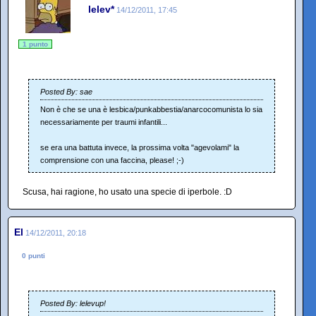
lelev*
14/12/2011, 17:45
1 punto
Posted By: sae
Non è che se una è lesbica/punkabbestia/anarcocomunista lo sia
necessariamente per traumi infantili...
se era una battuta invece, la prossima volta "agevolami" la
comprensione con una faccina, please! ;-)
Scusa, hai ragione, ho usato una specie di iperbole. :D
El
14/12/2011, 20:18
0 punti
Posted By: lelevup!