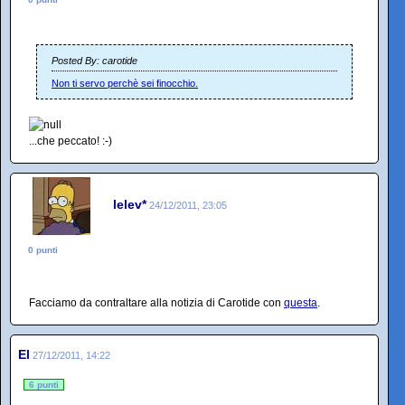
Posted By: carotide
Non ti servo perchè sei finocchio.
...che peccato! :-)
lelev*
24/12/2011, 23:05
0 punti
Facciamo da contraltare alla notizia di Carotide con
questa
.
El
27/12/2011, 14:22
6 punti