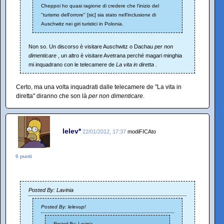
Cheppoi ho quasi ragione di credere che l'inizio del
"turismo dell'orrore" [sic] sia stato nell'inclusione di
Auschwitz nei giri turistici in Polonia.
Non so. Un discorso è visitare Auschwitz o Dachau
per non
dimenticare
, un altro è visitare Avetrana perché magari minghia
mi inquadrano con le telecamere de
La vita in diretta
.
Certo, ma una volta inquadrati dalle telecamere de "La vita in
diretta" diranno che son là
per non dimenticare
.
lelev*
22/01/2012, 17:37
modiFICAto
0 punti
Posted By: Lavinia
Posted By: lelevup!
Posted By: Lavinia