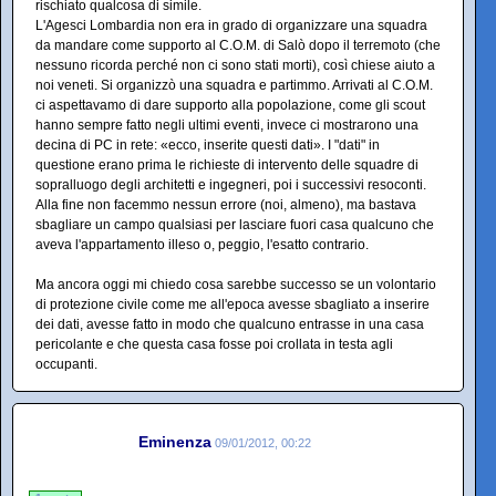
rischiato qualcosa di simile.
L'Agesci Lombardia non era in grado di organizzare una squadra
da mandare come supporto al C.O.M. di Salò dopo il terremoto (che
nessuno ricorda perché non ci sono stati morti), così chiese aiuto a
noi veneti. Si organizzò una squadra e partimmo. Arrivati al C.O.M.
ci aspettavamo di dare supporto alla popolazione, come gli scout
hanno sempre fatto negli ultimi eventi, invece ci mostrarono una
decina di PC in rete: «ecco, inserite questi dati». I "dati" in
questione erano prima le richieste di intervento delle squadre di
sopralluogo degli architetti e ingegneri, poi i successivi resoconti.
Alla fine non facemmo nessun errore (noi, almeno), ma bastava
sbagliare un campo qualsiasi per lasciare fuori casa qualcuno che
aveva l'appartamento illeso o, peggio, l'esatto contrario.
Ma ancora oggi mi chiedo cosa sarebbe successo se un volontario
di protezione civile come me all'epoca avesse sbagliato a inserire
dei dati, avesse fatto in modo che qualcuno entrasse in una casa
pericolante e che questa casa fosse poi crollata in testa agli
occupanti.
Eminenza
09/01/2012, 00:22