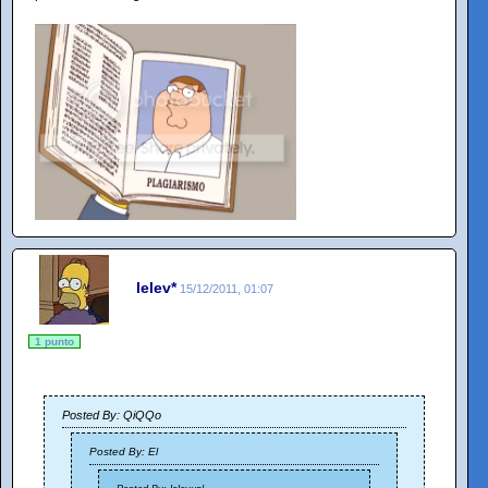
lelev*
15/12/2011, 01:07
1 punto
Posted By: QiQQo
Posted By: El