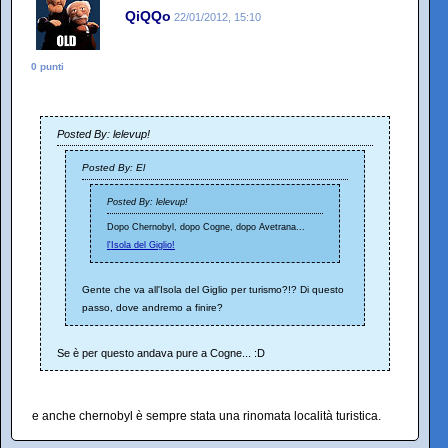
QiQQo
22/01/2012, 15:10
0 punti
Posted By: lelevup!
Posted By: El
Posted By: lelevup!
Dopo Chernobyl, dopo Cogne, dopo Avetrana...
l'Isola del Giglio!
Gente che va all'Isola del Giglio per turismo?!? Di questo
passo, dove andremo a finire?
Se è per questo andava pure a Cogne... :D
e anche chernobyl è sempre stata una rinomata località turistica.