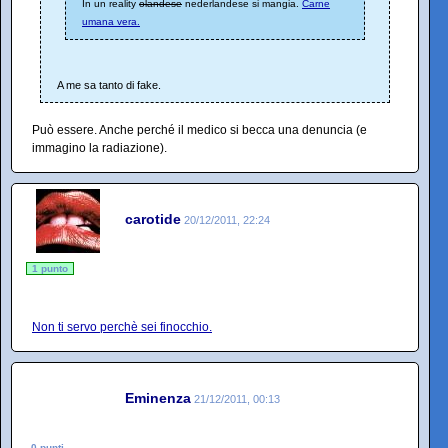
In un reality
olandese
nederlandese si mangia.
Carne
umana vera.
A me sa tanto di fake.
Può essere. Anche perché il medico si becca una denuncia (e
immagino la radiazione).
carotide
20/12/2011, 22:24
1 punto
Non ti servo perchè sei finocchio.
Eminenza
21/12/2011, 00:13
0 punti