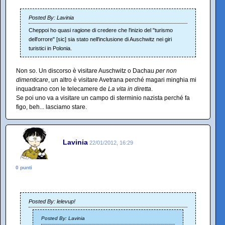
Posted By: Lavinia
Cheppoi ho quasi ragione di credere che l'inizio del "turismo
dell'orrore" [sic] sia stato nell'inclusione di Auschwitz nei giri
turistici in Polonia.
Non so. Un discorso è visitare Auschwitz o Dachau
per non
dimenticare
, un altro è visitare Avetrana perché magari minghia mi
inquadrano con le telecamere de
La vita in diretta
.
Se poi uno va a visitare un campo di sterminio nazista perché fa
figo, beh... lasciamo stare.
Lavinia
22/01/2012, 16:29
0 punti
Posted By: lelevup!
Posted By: Lavinia