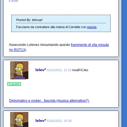
0 punti
Posted By: lelevup!
Facciamo da contraltare alla notizia di Carotide con
questa
.
Assecondo Lelevez riesumando questo
frammento di vita vissuta
(in ROT13)
.
lelev*
31/12/2011, 12:19
modiFICAto
1 punto
Diplomatico e rocker... fascista (musica alternativa?).
lelev*
01/01/2012, 15:29