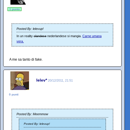
1 punto
Posted By: lelevup!
In un reality
olandese
nederlandese si mangia.
Carne umana
vera.
A me sa tanto di fake.
lelev*
20/12/2011, 21:51
0 punti
Posted By: Meemmow
Posted By: lelevup!