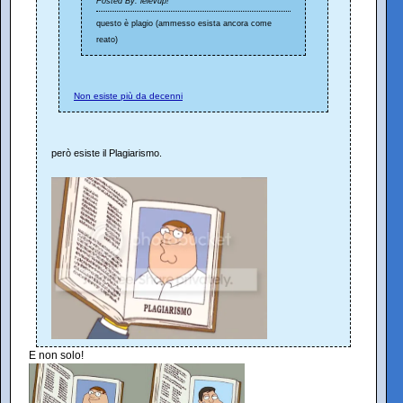
Posted By: lelevup!
questo è plagio (ammesso esista ancora come
reato)
Non esiste più da decenni
però esiste il Plagiarismo.
E non solo!