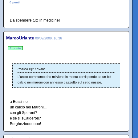
0 punti
Da spendere tutti in medicine!
MarcoUrlante
09/09/2009, 10:36
1 punto
Posted By: Lavinia
L'unico commento che mi viene in mente corrisponde ad un bel
calcio nei maroni con annesso cazzotto sul setto nasale.
a Bossi-no
un calcio nei Maroni...
con gli Speroni?
e se si sCalderoli?
Borgheziooooooo!