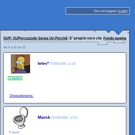
Non sei loggato (
Login
)
SUP: SUPercazzole Senza Un Perché
: E' proprio vero che il "pezzo di carta" a
Fondo pagina
da 1 a 11 su 11
lelev*
07/09/2009, 11:20
1 punto
Disgustorama.
Marok
07/09/2009, 12:53
0 punti