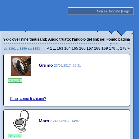
Non sei loggato (
Login
)
9k+: over nine thousand
: Aggio truato: l'angolo del link selvaggio
Fondo pagina
<
1
...
163
164
165
166
167
168
169
170
...
178
>
da 8301 a 8350 su 8853
Grumo
23/06/2017, 23:31
4 punti
Ciao, come ti chiami?
Marok
24/06/2017, 14:07
2 punti