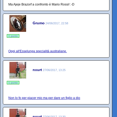
Ma Ajeje Brazorf a confronto è Mario Rossi! :-D
Grumo
24/06/2017, 22:58
1 punto
Oggi all'Esselunga specialità australiane.
nxurt
27/06/2017, 13:25
1 punto
Non lo fo per piacer mio ma per dare un figlio a dio
nxurt
27/06/2017, 13:30