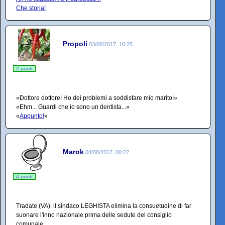
Che storia!
Propoli
03/08/2017, 10:25
2 punti
«Dottore dottore! Ho dei problemi a soddisfare mio marito!»
«Ehm... Guardi che io sono un dentista...»
«
Appunto!
»
Marok
04/08/2017, 00:22
4 punti
Tradate (VA): il sindaco LEGHISTA elimina la consuetudine di far
suonare l'inno nazionale prima delle sedute del consiglio
comunale.