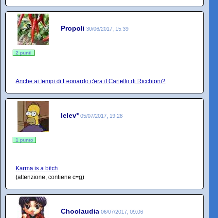
Propoli
30/06/2017, 15:39
2 punti
Anche ai tempi di Leonardo c'era il Cartello di Ricchioni?
lelev*
05/07/2017, 19:28
1 punto
Karma is a bitch
(attenzione, contiene c=g)
Choolaudia
06/07/2017, 09:06