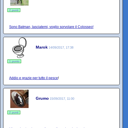
2 punti
Sono Batman, lasciatemi, voglio sorvolare il Colosseo!
Marok
14/09/2017, 17:38
1 punto
Addio e grazie per tutto il pesce
!
Grumo
15/09/2017, 11:00
2 punti