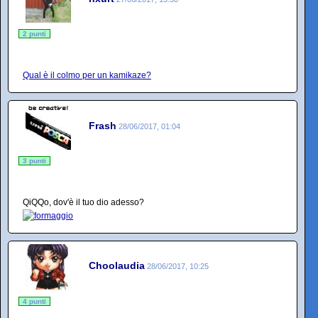
2 punti
Qual è il colmo per un kamikaze?
Frash
28/06/2017, 01:04
3 punti
QiQQo, dov'è il tuo dio adesso?
Choolaudia
28/06/2017, 10:25
4 punti