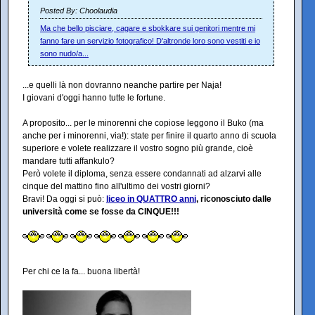
Posted By: Choolaudia
Ma che bello pisciare, cagare e sbokkare sui genitori mentre mi
fanno fare un servizio fotografico! D'altronde loro sono vestiti e io
sono nudo/a...
...e quelli là non dovranno neanche partire per Naja!
I giovani d'oggi hanno tutte le fortune.
A proposito... per le minorenni che copiose leggono il Buko (ma
anche per i minorenni, via!): state per finire il quarto anno di scuola
superiore e volete realizzare il vostro sogno più grande, cioè
mandare tutti affankulo?
Però volete il diploma, senza essere condannati ad alzarvi alle
cinque del mattino fino all'ultimo dei vostri giorni?
Bravi! Da oggi si può:
liceo in QUATTRO anni
, riconosciuto dalle
università come se fosse da CINQUE!!!
Per chi ce la fa... buona libertà!