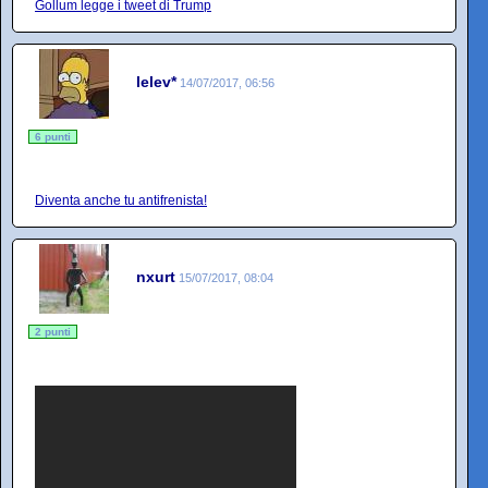
Gollum legge i tweet di Trump
lelev*
14/07/2017, 06:56
6 punti
Diventa anche tu antifrenista!
nxurt
15/07/2017, 08:04
2 punti