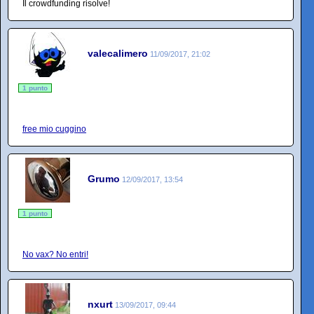
Il crowdfunding risolve!
valecalimero
11/09/2017, 21:02
1 punto
free mio cuggino
Grumo
12/09/2017, 13:54
1 punto
No vax? No entri!
nxurt
13/09/2017, 09:44