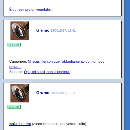
È pur sempre un vegetale...
Grumo
13/08/2017, 12:41
2 punti
Cameriere:
Mi scusi, lei con quell'abbigliamento qui non può
entrare!
Sindaco:
Ops, mi scusi, non si ripeterà!
Grumo
25/08/2017, 12:11
5 punti
Isola ricorsiva
(zoomate indietro per vedere tutto).