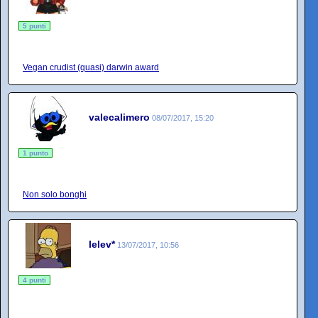
5 punti
Vegan crudist (quasi) darwin award
valecalimero
08/07/2017, 15:20
1 punto
Non solo bonghi
lelev*
13/07/2017, 10:56
4 punti