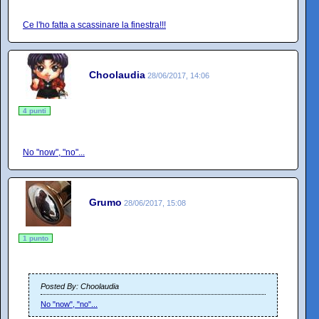
Ce l'ho fatta a scassinare la finestra!!!
Choolaudia
28/06/2017, 14:06
4 punti
No "now", "no"...
Grumo
28/06/2017, 15:08
1 punto
Posted By: Choolaudia
No "now", "no"...