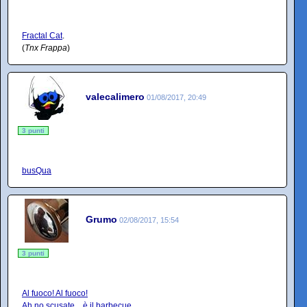
Fractal Cat
.
(
Tnx Frappa
)
valecalimero
01/08/2017, 20:49
3 punti
busQua
Grumo
02/08/2017, 15:54
3 punti
Al fuoco! Al fuoco!
Ah no scusate... è il barbecue...