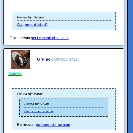
Posted By: Grumo
Ciao, come ti chiami?
È ottimizzato
per i controllori sul tram
!
Grumo
24/06/2017, 17:19
1 punto
Posted By: Marok
Posted By: Grumo
Ciao, come ti chiami?
È ottimizzato
per i controllori sul tram
!