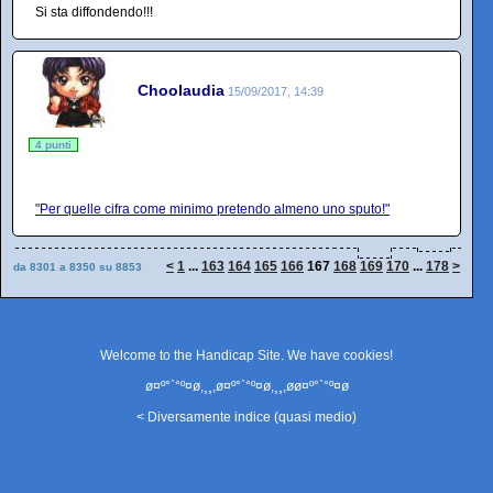
Si sta diffondendo!!!
Choolaudia
15/09/2017, 14:39
4 punti
"Per quelle cifra come minimo pretendo almeno uno sputo!"
<
1
...
163
164
165
166
167
168
169
170
...
178
>
da 8301 a 8350 su 8853
Welcome to the Handicap Site. We have
cookies
!
ø¤º°`°º¤ø,¸¸,ø¤º°`°º¤ø,¸¸,øø¤º°`°º¤ø
< Diversamente indice (quasi medio)