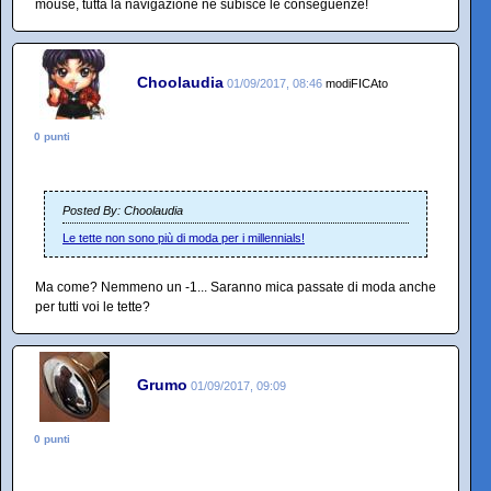
mouse, tutta la navigazione ne subisce le conseguenze!
Choolaudia
01/09/2017, 08:46
modiFICAto
0 punti
Posted By: Choolaudia
Le tette non sono più di moda per i millennials!
Ma come? Nemmeno un -1... Saranno mica passate di moda anche
per tutti voi le tette?
Grumo
01/09/2017, 09:09
0 punti