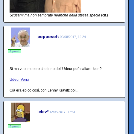
Scusami ma non sembrate neanche della stessa specie
(cit.)
popposoft
09/08/2017, 12:24
4 punti
Sì ma vuoi mettere che inno dell'Udeur può saltare fuori?
Udeur Verrà
Già era epico così, con Lenny Kravitz poi...
lelev*
12/08/2017, 17:51
5 punti