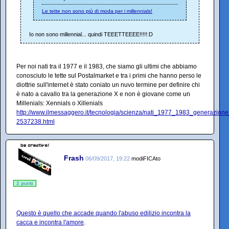
Le tette non sono più di moda per i millennials!
Io non sono millennial... quindi TEEETTEEEE!!!!!:D
Per noi nati tra il 1977 e il 1983, che siamo gli ultimi che abbiamo
conosciuto le tette sul Postalmarket e tra i primi che hanno perso le
diottrie sull'internet è stato coniato un nuvo termine per definire chi
è nato a cavallo tra la generazione X e non è giovane come un
Millenials: Xennials o Xillenials
http://www.ilmessaggero.it/tecnologia/scienza/nati_1977_1983_generazione
2537238.html
Frash
06/09/2017, 19:22
modiFICAto
2 punti
Questo è quello che accade quando l'abuso edilizio incontra la
cacca e incontra l'amore
.