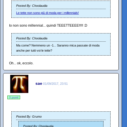
Posted By: Choolaudia
Le tette non sono più di moda per i millennials!
Io non sono millennial... quindi TEEETTEEEE!!!!! :D
Posted By: Choolaudia
Ma come? Nemmeno un -1... Saranno mica passate di moda
anche per tutti voi le tette?
Oh... ok, eccolo.
sae
01/09/2017, 23:51
3 punti
Posted By: Grumo
Posted By: Choolaudia