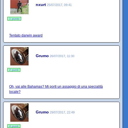
nxurt
25/07/2017, 09:41
1 punto
Tentato darwin award
Grumo
26/07/2017, 11:30
2 punti
Oh, vai alle Bahamas? Mi porti un assaggio di una specialità
locale?
Grumo
29/07/2017, 22:49
4 punti