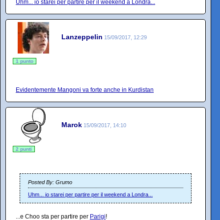
Uhm... io starei per partire per il weekend a Londra...
Lanzeppelin
15/09/2017, 12:29
1 punto
Evidentemente Mangoni va forte anche in Kurdistan
Marok
15/09/2017, 14:10
2 punti
Posted By: Grumo
Uhm... io starei per partire per il weekend a Londra...
...e Choo sta per partire per
Parigi
!