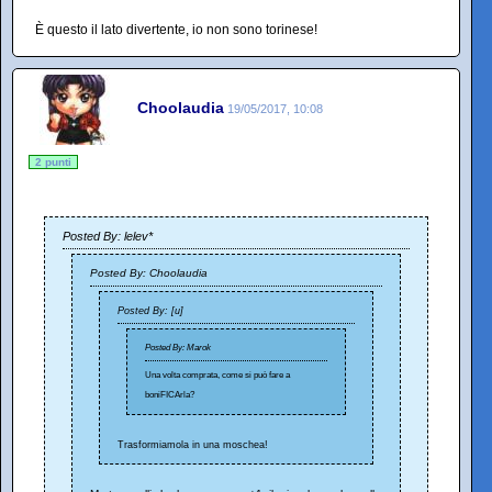
È questo il lato divertente, io non sono torinese!
Choolaudia
19/05/2017, 10:08
2 punti
Posted By: lelev*
Posted By: Choolaudia
Posted By: [u]
Posted By: Marok
Una volta comprata, come si può fare a
boniFICArla?
Trasformiamola in una moschea!