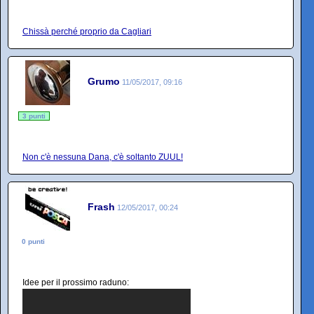
Chissà perché proprio da Cagliari
Grumo
11/05/2017, 09:16
3 punti
Non c'è nessuna Dana, c'è soltanto ZUUL!
Frash
12/05/2017, 00:24
0 punti
Idee per il prossimo raduno: