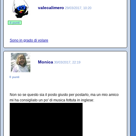
valecalimero
29/03/2017, 10:20
4 punti
Sono in grado di volare
Monica
30/03/2017, 22:19
0 punti
Non so se questo sia il posto giusto per postarlo, ma un mio amico
mi ha consigliato un po' di musica fottuta in inglese: