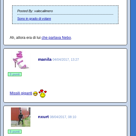
Posted By: valecalimero
Sono in grado di volare
Ah, allora era di lui
che parlava Nebo
.
manila
04/04/2017, 13:27
3 punti
Missili giganti
nxurt
08/04/2017, 08:10
5 punti