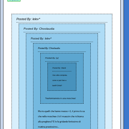
Posted By: lelev*
Posted By: Choolaudia
Posted By: lelev*
Posted By: Choolaudia
Posted By: [u]
Posted By: Marok
Una volta comprata,
come si può fare a
boniFICArla?
Trasformiamola in una moschea!
Ma tra quelli che hanno messo +1, il primo lo sa
che nelle moschee c'è il muezzin che richiama
alla preghiera? E lo fa gridando fortissimo di
mattina prestissimo...