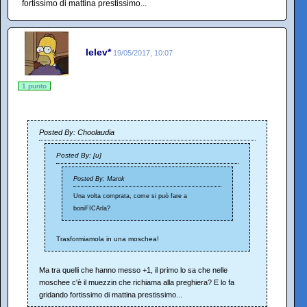
fortissimo di mattina prestissimo...
lelev*
19/05/2017, 10:07
1 punto
Posted By: Choolaudia
Posted By: [u]
Posted By: Marok
Una volta comprata, come si può fare a
boniFICArla?
Trasformiamola in una moschea!
Ma tra quelli che hanno messo +1, il primo lo sa che nelle
moschee c'è il muezzin che richiama alla preghiera? E lo fa
gridando fortissimo di mattina prestissimo...