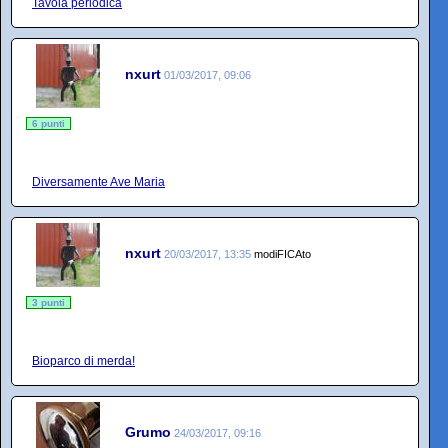
Tavola periodica
nxurt
01/03/2017, 09:06
6 punti
Diversamente Ave Maria
nxurt
20/03/2017, 13:35
modiFICAto
3 punti
Bioparco di merda!
Grumo
24/03/2017, 09:16