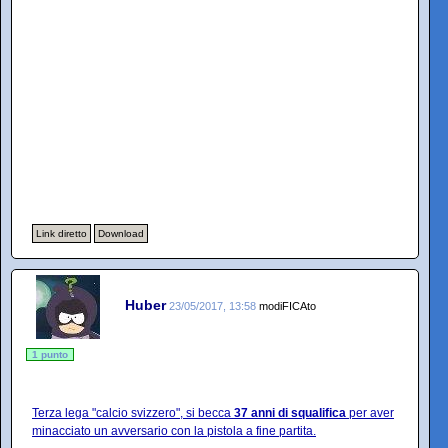
Link diretto
Download
Huber
23/05/2017, 13:58
modiFICAto
1 punto
Terza lega "calcio svizzero", si becca
37 anni di squalifica
per aver
minacciato un avversario con la pistola a fine partita.