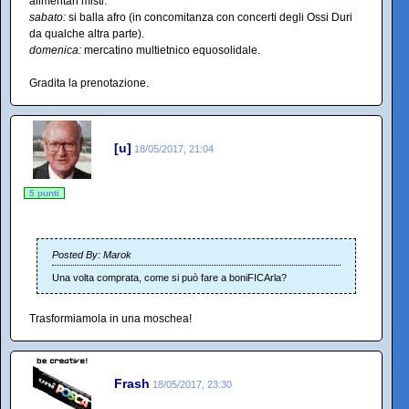
alimentari misti.
sabato:
si balla afro (in concomitanza con concerti degli Ossi Duri
da qualche altra parte).
domenica:
mercatino multietnico equosolidale.
Gradita la prenotazione.
[u]
18/05/2017, 21:04
5 punti
Posted By: Marok
Una volta comprata, come si può fare a boniFICArla?
Trasformiamola in una moschea!
Frash
18/05/2017, 23:30