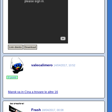
Link diretto
Download
valecalimero
14/04/2017, 10:52
2 punti
Marok va in Cina a trovare le altre 16
Frash
18/04/2017, 00:08