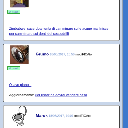
2 punti
Zimbabwe: sacerdote tenta di camminare sulle acque ma finisce
per camminare sui denti dei coccodrilli
Grumo
18/05/2017, 13:56
modiFICAto
4 punti
Ottavo piano...
Aggiornamento:
Per risarcirla dovrei vendere casa
Marok
18/05/2017, 19:01
modiFICAto