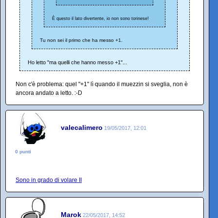
È questo il lato divertente, io non sono torinese!
Tu non sei il primo che ha messo +1.
Ho letto "ma quelli che hanno messo +1"...
Non c'è problema: quel "+1" lì quando il muezzin si sveglia, non è
ancora andato a letto. :-D
valecalimero
19/05/2017, 12:01
0 punti
Sono in grado di volare II
Marok
22/05/2017, 14:52