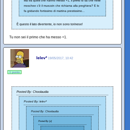
Ma tra quelli che hanno messo +1, il primo lo sa che nelle
moschee c'è il muezzin che richiama alla preghiera? E lo
fa gridando fortissimo di mattina prestissimo...
È questo il lato divertente, io non sono torinese!
Tu non sei il primo che ha messo +1.
lelev*
19/05/2017, 10:42
1 punto
Posted By: Choolaudia
Posted By: lelev*
Posted By: Choolaudia
Posted By: [u]