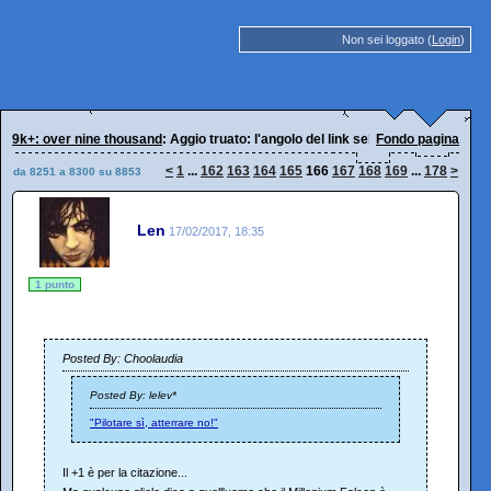
Non sei loggato (
Login
)
9k+: over nine thousand
: Aggio truato: l'angolo del link selvaggio
Fondo pagina
<
1
...
162
163
164
165
166
167
168
169
...
178
>
da 8251 a 8300 su 8853
Len
17/02/2017, 18:35
1 punto
Posted By: Choolaudia
Posted By: lelev*
"Pilotare sì, atterrare no!"
Il +1 è per la citazione...