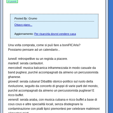
4 punti
Posted By: Grumo
Ottavo piano...
Aggiornamento:
Per risarcirla dovrei vendere casa
Una volta comprata, come si può fare a boniFICArla?
Possiamo pensare ad un calendario...
lunedì:
retrospettive su un regista a piacere.
martedì:
serata cantautori.
mercoledì:
musica balcanica inframmezzata in modo casuale da
band pugliesi, purché accompagnati da almeno un percussionista
ghanese.
giovedì
: serata cubana! Dibattito storico-politico sul ruolo della
rivoluzione, seguito da concerto di gruppi di varie parti del mondo,
purché accompagnati da almeno un percussionista pugliese! E
ricco buffet.
venerdì:
serata araba, con musica cubana e ricco buffet a base di
cous cous e altre specialità locali, senza disdegnare la
contaminazione con piatti tipici piemontesi per celebrare matrimoni