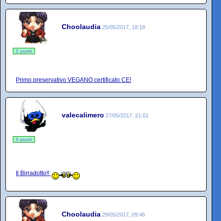
Choolaudia
25/05/2017, 18:18
2 punti
Primo preservativo VEGANO certificato CE!
valecalimero
27/05/2017, 21:01
5 punti
Il Birradotto!!
Choolaudia
29/05/2017, 09:46