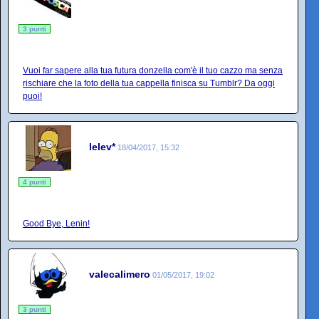
3 punti
Vuoi far sapere alla tua futura donzella com'è il tuo cazzo ma senza
rischiare che la foto della tua cappella finisca su Tumblr? Da oggi
puoi!
lelev*
18/04/2017, 15:32
4 punti
Good Bye, Lenin!
valecalimero
01/05/2017, 19:02
3 punti