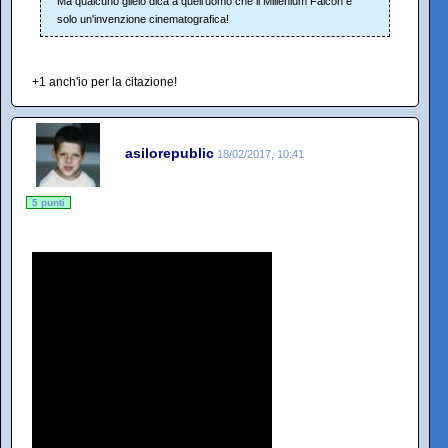
Ma qualcuno glielo dica a quell'uomo che il Millenium Falcon è
solo un'invenzione cinematografica!
+1 anch'io per la citazione!
asilorepublic
18/02/2017, 10:41
5 punti