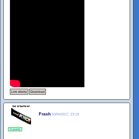
Link diretto
Download
Frash
03/04/2017, 23:19
2 punti