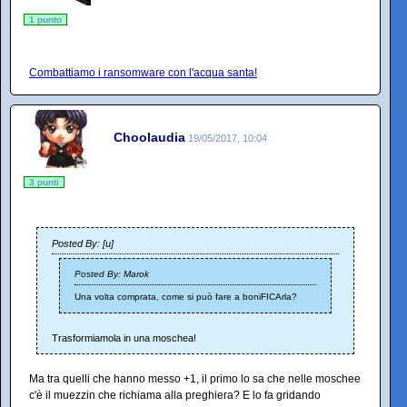
1 punto
Combattiamo i ransomware con l'acqua santa!
Choolaudia
19/05/2017, 10:04
3 punti
Posted By: [u]
Posted By: Marok
Una volta comprata, come si può fare a boniFICArla?
Trasformiamola in una moschea!
Ma tra quelli che hanno messo +1, il primo lo sa che nelle moschee
c'è il muezzin che richiama alla preghiera? E lo fa gridando