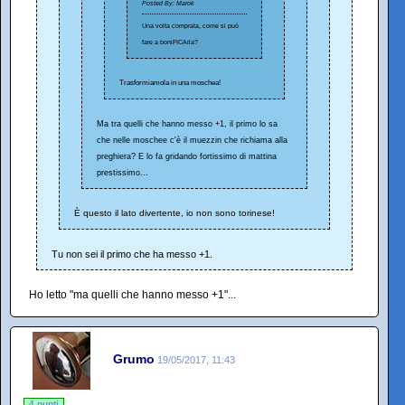
Posted By: Marok
Una volta comprata, come si può
fare a boniFICArla?
Trasformiamola in una moschea!
Ma tra quelli che hanno messo +1, il primo lo sa
che nelle moschee c'è il muezzin che richiama alla
preghiera? E lo fa gridando fortissimo di mattina
prestissimo...
È questo il lato divertente, io non sono torinese!
Tu non sei il primo che ha messo +1.
Ho letto "ma quelli che hanno messo +1"...
Grumo
19/05/2017, 11:43
4 punti