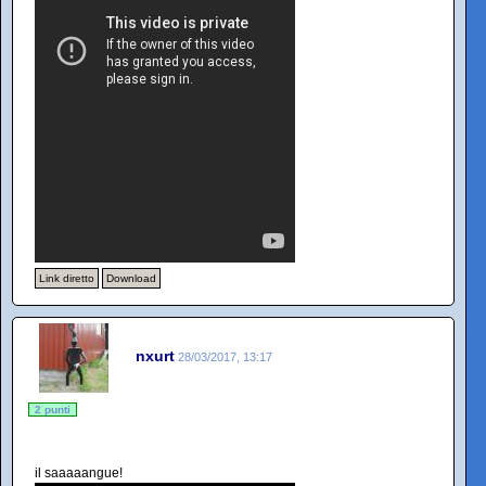
Link diretto
Download
nxurt
28/03/2017, 13:17
2 punti
il saaaaangue!