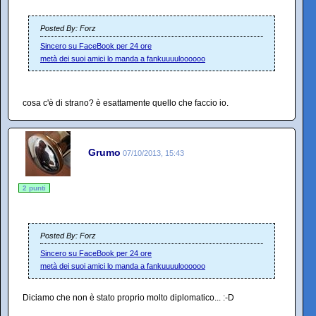
Posted By: Forz
Sincero su FaceBook per 24 ore
metà dei suoi amici lo manda a fankuuuuloooooo
cosa c'è di strano? è esattamente quello che faccio io.
Grumo
07/10/2013, 15:43
2 punti
Posted By: Forz
Sincero su FaceBook per 24 ore
metà dei suoi amici lo manda a fankuuuuloooooo
Diciamo che non è stato proprio molto diplomatico... :-D