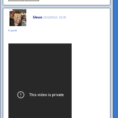
Ueuo
15/10/2013, 18:35
0 punti