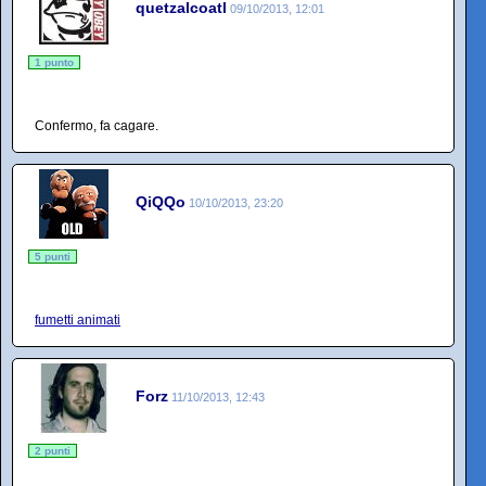
quetzalcoatl
09/10/2013, 12:01
1 punto
Confermo, fa cagare.
QiQQo
10/10/2013, 23:20
5 punti
fumetti animati
Forz
11/10/2013, 12:43
2 punti