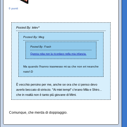
0 punti
Posted By: lelev*
Posted By: Meg
Posted By: Frash
Questa roba non la ricordavo nella mia infanzia.
Ma quando l'hanno trasmesso mi sa che non eri neanche
nato!:D
È vecchio persino per me, anche se ora che ci penso devo
averlo beccato di striscio. "Ai miei tempi" c'erano Mila e Shiro...
che in realtà non è tanto più giovane di Mimi.
Comunque, che merda di doppiaggio.