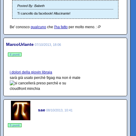
Posted By: Babeth
Ti cancello da facebook! Allucinante!
Be' conosco
qualcuno
che
l'ha fatto
per molto meno. :-P
MarcoUrlante
07/10/2013, 18:06
4 punti
i dolori della giovin libraja
sarà già usato perchè 9gag ma non è male
sae
08/10/2013, 10:41
5 punti