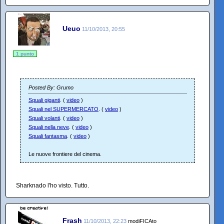
Ueuo
11/10/2013, 20:55
1 punto
Posted By: Grumo
Squali giganti
. (
video
)
Squali nel SUPERMERCATO
. (
video
)
Squali volanti
. (
video
)
Squali nella neve
. (
video
)
Squali fantasma
. (
video
)
Le nuove frontiere del cinema.
Sharknado l'ho visto. Tutto.
Frash
11/10/2013, 22:23
modiFICAto