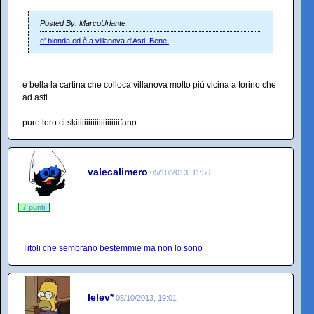
Posted By: MarcoUrlante
e' bionda ed è a villanova d'Asti. Bene.
è bella la cartina che colloca villanova molto più vicina a torino che
ad asti.
pure loro ci skiiiiiiiiiiiiiiiiiiiiifano.
valecalimero
05/10/2013, 11:56
7 punti
Titoli che sembrano bestemmie ma non lo sono
lelev*
05/10/2013, 19:01