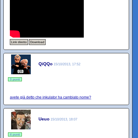
Link diretto
Download
QiQQo
15/10/2013, 17:52
3 punti
avete già detto che inkulator ha cambiato nome?
Ueuo
15/10/2013, 18:07
4 punti