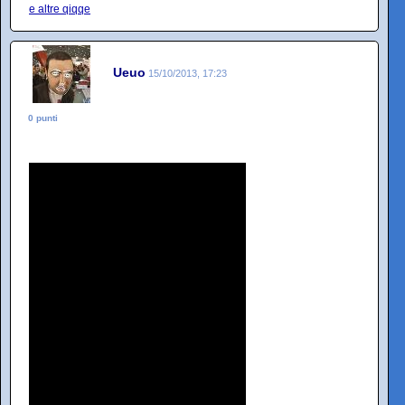
e altre qiqqe
Ueuo
15/10/2013, 17:23
0 punti