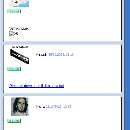
4 punti
Venticinque:
Frash
15/10/2013, 13:16
2 punti
Dimmi di dove sei e ti dirò se la dai
Forz
15/10/2013, 13:39
3 punti