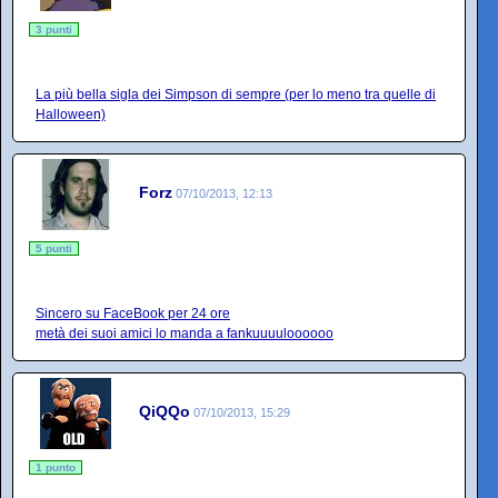
3 punti
La più bella sigla dei Simpson di sempre (per lo meno tra quelle di
Halloween)
Forz
07/10/2013, 12:13
5 punti
Sincero su FaceBook per 24 ore
metà dei suoi amici lo manda a fankuuuuloooooo
QiQQo
07/10/2013, 15:29
1 punto