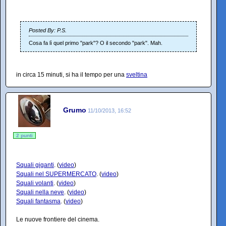
Posted By: P.S.
Cosa fa lì quel primo "park"? O il secondo "park". Mah.
in circa 15 minuti, si ha il tempo per una
sveltina
Grumo
11/10/2013, 16:52
2 punti
Squali giganti
. (
video
)
Squali nel SUPERMERCATO
. (
video
)
Squali volanti
. (
video
)
Squali nella neve
. (
video
)
Squali fantasma
. (
video
)
Le nuove frontiere del cinema.