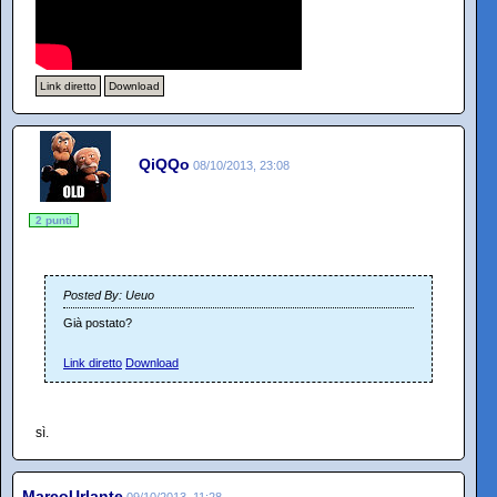
Link diretto
Download
QiQQo
08/10/2013, 23:08
2 punti
Posted By: Ueuo
Già postato?
Link diretto
Download
sì.
MarcoUrlante
09/10/2013, 11:28