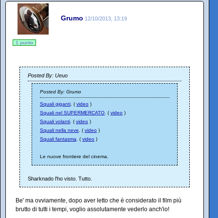
Grumo
12/10/2013, 13:19
1 punto
Posted By: Ueuo
Posted By: Grumo
Squali giganti
. (
video
)
Squali nel SUPERMERCATO
. (
video
)
Squali volanti
. (
video
)
Squali nella neve
. (
video
)
Squali fantasma
. (
video
)
Le nuove frontiere del cinema.
Sharknado l'ho visto. Tutto.
Be' ma ovviamente, dopo aver letto che è considerato il film più
brutto di tutti i tempi, voglio assolutamente vederlo anch'io!