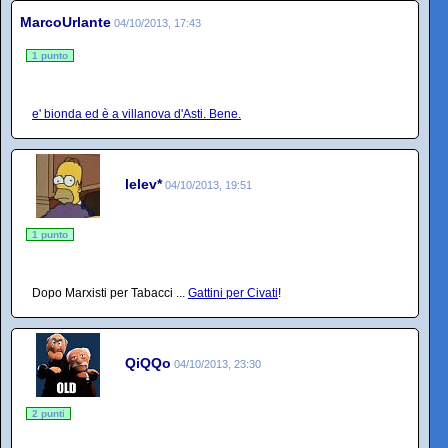
MarcoUrlante
04/10/2013, 17:43
1 punto
e' bionda ed è a villanova d'Asti. Bene.
lelev*
04/10/2013, 19:51
1 punto
Dopo Marxisti per Tabacci ...
Gattini per Civati
!
QiQQo
04/10/2013, 23:30
2 punti