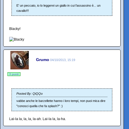
E' un peccato, io lo leggerei un giallo in cui l'assassino è... un
cavallo!!!
Blacky!
Grumo
04/10/2013, 15:19
3 punti
Posted By: QiQQo
vabbe anche le barzellette hanno i loro tempi, non puoi mica dire
"conosci quella che fa splash?" :)
Lai-la la, la, la, la-ah. Lai-la la, la-ha.