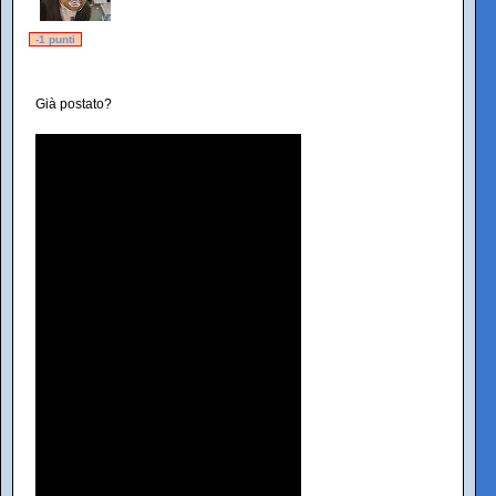
-1 punti
Già postato?