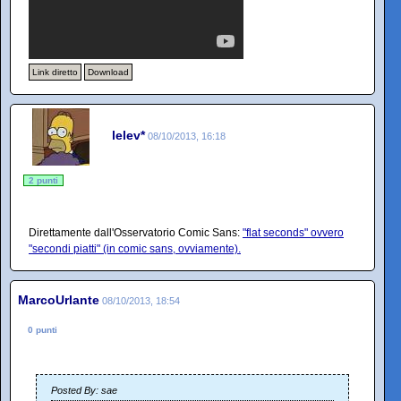
Link diretto
Download
lelev*
08/10/2013, 16:18
2 punti
Direttamente dall'Osservatorio Comic Sans:
"flat seconds" ovvero
"secondi piatti" (in comic sans, ovviamente).
MarcoUrlante
08/10/2013, 18:54
0 punti
Posted By: sae