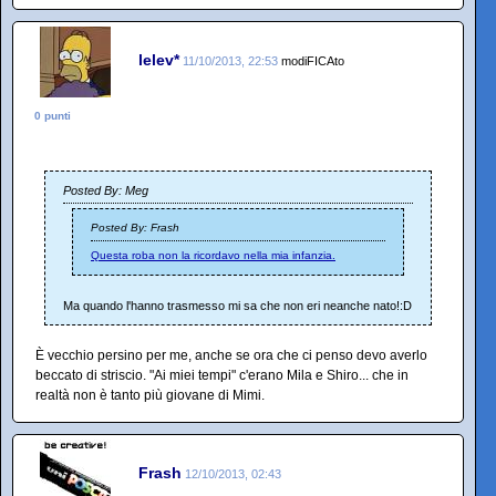
lelev*
11/10/2013, 22:53
modiFICAto
0 punti
Posted By: Meg
Posted By: Frash
Questa roba non la ricordavo nella mia infanzia.
Ma quando l'hanno trasmesso mi sa che non eri neanche nato!:D
È vecchio persino per me, anche se ora che ci penso devo averlo
beccato di striscio. "Ai miei tempi" c'erano Mila e Shiro... che in
realtà non è tanto più giovane di Mimi.
Frash
12/10/2013, 02:43