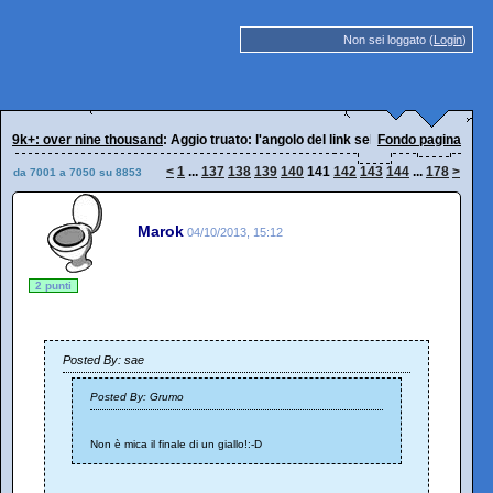
Non sei loggato (
Login
)
9k+: over nine thousand
: Aggio truato: l'angolo del link selvaggio
Fondo pagina
<
1
...
137
138
139
140
141
142
143
144
...
178
>
da 7001 a 7050 su 8853
Marok
04/10/2013, 15:12
2 punti
Posted By: sae
Posted By: Grumo
Non è mica il finale di un giallo!:-D