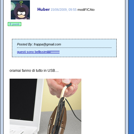
Huber
15/06/2009, 09:55
modiFICAto
8 punti
Posted By: frappa@gmail.com
questi sono bellissimiiiiii!!!!!!!!!!
oramai fanno di tutto in USB....