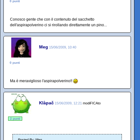
0 punti
Conosco gente che con il contenuto del sacchetto
dell'aspirapolverino ci si rirollando direttamente un pino...
Meg
15/06/2009, 10:40
0 punti
Ma è meraviglioso l'aspirapolverino!!
Klàpač
15/06/2009, 12:21
modiFICAto
2 punti
Posted By: Meg