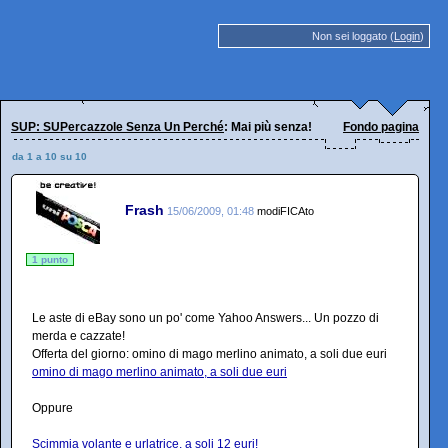
Non sei loggato (
Login
)
SUP: SUPercazzole Senza Un Perché
: Mai più senza!
Fondo pagina
da 1 a 10 su 10
Frash
15/06/2009, 01:48
modiFICAto
1 punto
Le aste di eBay sono un po' come Yahoo Answers... Un pozzo di
merda e cazzate!
Offerta del giorno: omino di mago merlino animato, a soli due euri
omino di mago merlino animato, a soli due euri
Oppure
Scimmia volante e urlatrice, a soli 12 euri!