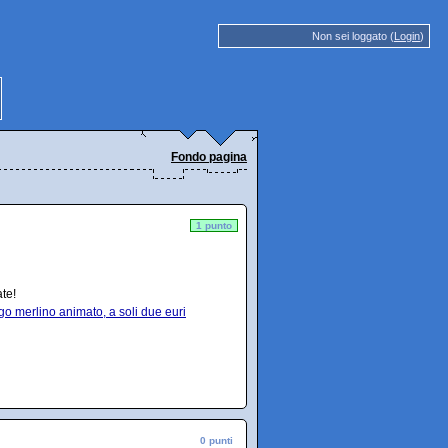
Non sei loggato (
Login
)
Fondo pagina
1 punto
te!
o merlino animato, a soli due euri
0 punti