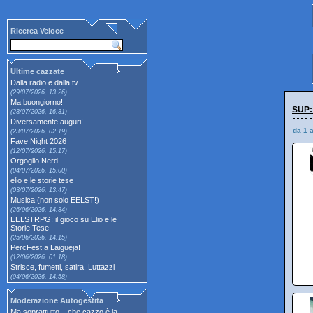
Ricerca Veloce
Ultime cazzate
Dalla radio e dalla tv
(29/07/2026, 13:26)
Ma buongiorno!
SUP:
(23/07/2026, 16:31)
Diversamente auguri!
da 1 
(23/07/2026, 02:19)
Fave Night 2026
(12/07/2026, 15:17)
Orgoglio Nerd
(04/07/2026, 15:00)
elio e le storie tese
(03/07/2026, 13:47)
Musica (non solo EELST!)
(26/06/2026, 14:34)
EELSTRPG: il gioco su Elio e le
Storie Tese
(25/06/2026, 14:15)
PercFest a Laigueja!
(12/06/2026, 01:18)
Strisce, fumetti, satira, Luttazzi
(04/06/2026, 14:58)
Moderazione Autogestita
Ma soprattutto... che cazzo è la