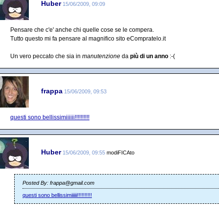
Huber
15/06/2009, 09:09
Pensare che c'e' anche chi quelle cose se le compera.
Tutto questo mi fa pensare al magnifico sito eCompratelo.it
Un vero peccato che sia in
manutenzione
da
più di un anno
:-(
frappa
15/06/2009, 09:53
questi sono bellissimiiiiii!!!!!!!!!!
Huber
15/06/2009, 09:55
modiFICAto
Posted By: frappa@gmail.com
questi sono bellissimiiiiii!!!!!!!!!!