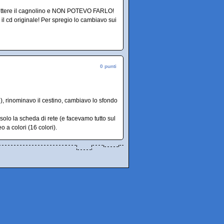
mettere il cagnolino e NON POTEVO FARLO!
l cd originale! Per spregio lo cambiavo sui
0 punti
so), rinominavo il cestino, cambiavo lo sfondo
olo la scheda di rete (e facevamo tutto sul
 a colori (16 colori).