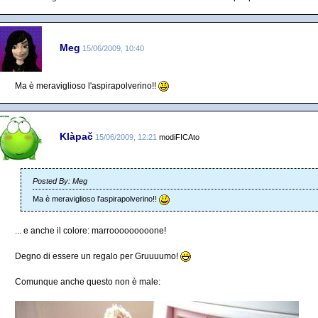
Meg
15/06/2009, 10:40
Ma è meraviglioso l'aspirapolverino!!
Klàpač
15/06/2009, 12:21
modiFICAto
Posted By: Meg
Ma è meraviglioso l'aspirapolverino!!
... e anche il colore: marrooooooooone!
Degno di essere un regalo per Gruuuumo!
Comunque anche questo non è male: