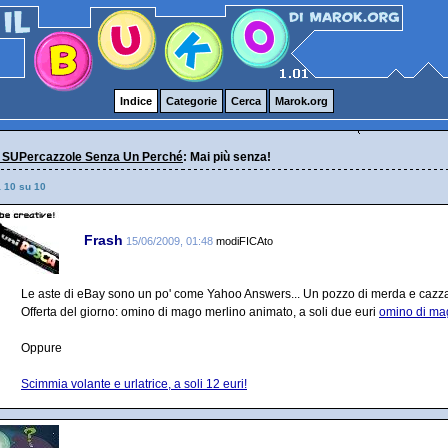
Indice
Categorie
Cerca
Marok.org
 SUPercazzole Senza Un Perché
: Mai più senza!
a 10 su 10
Frash
15/06/2009, 01:48
modiFICAto
Le aste di eBay sono un po' come Yahoo Answers... Un pozzo di merda e cazza
Offerta del giorno: omino di mago merlino animato, a soli due euri
omino di mag
Oppure
Scimmia volante e urlatrice, a soli 12 euri!