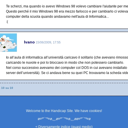
Te scherzi, ma quando io avevo Windows 98 volevo cambiare l'aiutante per 
Questo perché il mio Windows 98 era mezzo farlocco e per cambiarlo ci voleva i
computer della scuola quando andavamo nell'aula di Informatica...
:(
Ivano
15/06/2009, 17:55
Io all’aula di informatica all’università caricavo il solitario (che avevano rimos
caricando le nuvole e poi lo bloccavo in modo che non potessero cambiarlo.
Nel corso successivo avevamo dei computer col DOS in cui avevano installato s
server dell’università). Se ci andava bene su quei PC trovavamo la scheda video
a 10 su 10
Welcome to the Handicap Site. We have
cookies
!
ø¤º°`°º¤ø,¸¸,ø¤º°`°º¤ø,¸¸,øø¤º°`°º¤ø
< Diversamente indice (quasi medio)