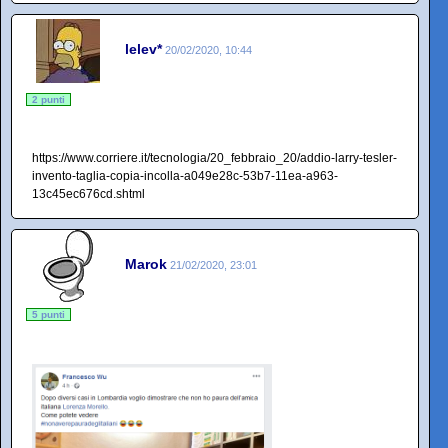
lelev*
20/02/2020, 10:44
2 punti
https://www.corriere.it/tecnologia/20_febbraio_20/addio-larry-tesler-
invento-taglia-copia-incolla-a049e28c-53b7-11ea-a963-
13c45ec676cd.shtml
Marok
21/02/2020, 23:01
5 punti