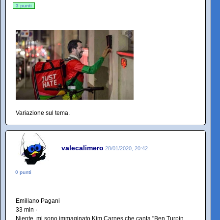
3 punti
Variazione sul tema.
valecalimero
28/01/2020, 20:42
0 punti
Emiliano Pagani
33 min ·
Niente, mi sono immaginato Kim Carnes che canta "Ben Turpin