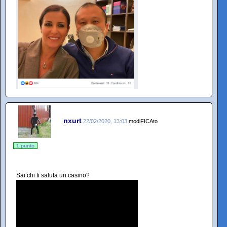
nxurt
22/02/2020, 13:03
modiFICAto
1 punto
Sai chi ti saluta un casino?