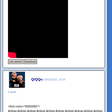
Link diretto
Download
QiQQo
16/02/2020, 15:54
0 punti
<font color="#000080">
&nbsp;&nbsp;&nbsp;&nbsp;&nbsp;&nbsp;&nbsp;&nbsp;&nbsp;&nbsp;