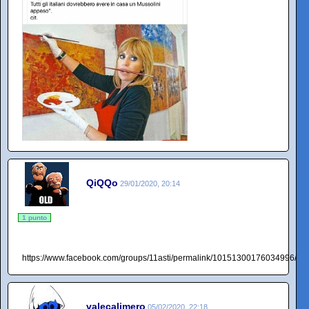
QiQQo
29/01/2020, 20:14
1 punto
https://www.facebook.com/groups/11asti/permalink/10151300176034996/
valecalimero
05/02/2020, 22:18