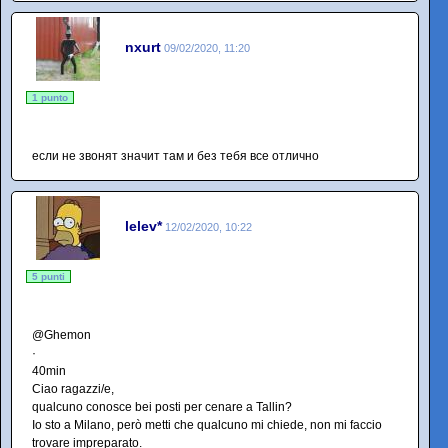
nxurt
09/02/2020, 11:20
1 punto
если не звонят значит там и без тебя все отлично
lelev*
12/02/2020, 10:22
5 punti
@Ghemon
·
40min
Ciao ragazzi/e,
qualcuno conosce bei posti per cenare a Tallin?
Io sto a Milano, però metti che qualcuno mi chiede, non mi faccio
trovare impreparato.