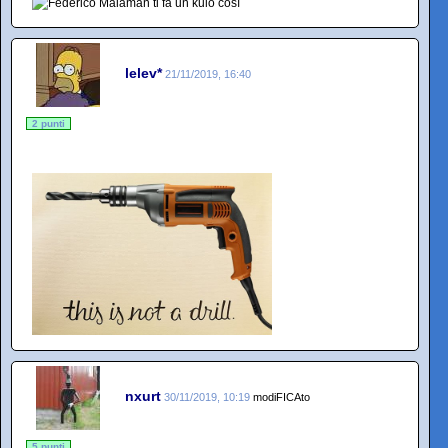
lelev*
21/11/2019, 16:40
2 punti
nxurt
30/11/2019, 10:19
modiFICAto
5 punti