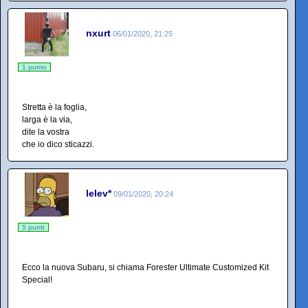
nxurt
06/01/2020, 21:25
1 punto
Stretta è la foglia,
larga è la via,
dite la vostra
che io dico sticazzi.
lelev*
09/01/2020, 20:24
5 punti
Ecco la nuova Subaru, si chiama Forester Ultimate Customized Kit
Special!