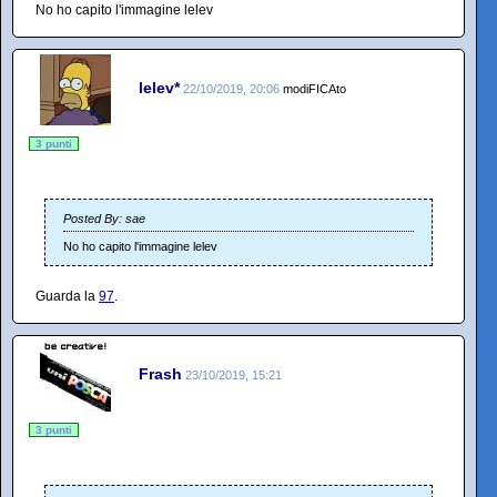
No ho capito l'immagine lelev
lelev*
22/10/2019, 20:06
modiFICAto
3 punti
Posted By: sae
No ho capito l'immagine lelev
Guarda la
97
.
Frash
23/10/2019, 15:21
3 punti