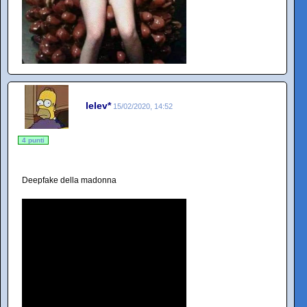
lelev*
15/02/2020, 14:52
4 punti
Deepfake della madonna