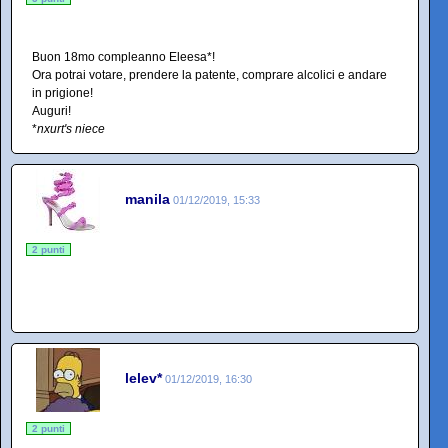
Buon 18mo compleanno Eleesa*!
Ora potrai votare, prendere la patente, comprare alcolici e andare
in prigione!
Auguri!
*
nxurt's niece
manila
01/12/2019, 15:33
2 punti
lelev*
01/12/2019, 16:30
2 punti