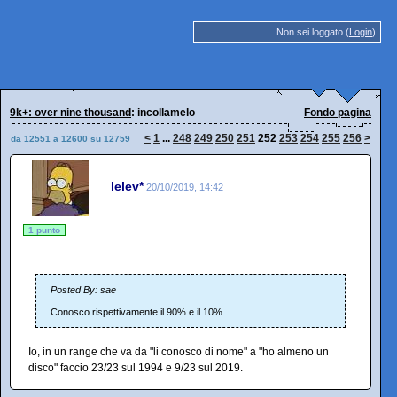
Non sei loggato (
Login
)
9k+: over nine thousand
: incollamelo
Fondo pagina
<
1
...
248
249
250
251
252
253
254
255
256
>
da 12551 a 12600 su 12759
lelev*
20/10/2019, 14:42
1 punto
Posted By: sae
Conosco rispettivamente il 90% e il 10%
Io, in un range che va da "li conosco di nome" a "ho almeno un
disco" faccio 23/23 sul 1994 e 9/23 sul 2019.