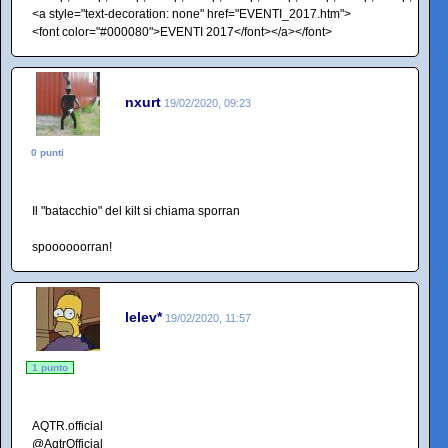
<a style="text-decoration: none" href="EVENTI_2017.htm">
<font color="#000080">EVENTI 2017</font></a></font>
nxurt
19/02/2020, 09:23
0 punti
Il "batacchio" del kilt si chiama sporran
spoooooorran!
lelev*
19/02/2020, 11:57
1 punto
AQTR.official
@AqtrOfficial