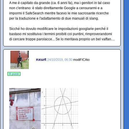
A me è capitato da grande (ca. 6 anni fa), ma i genitori in tal caso
non c'entrano: è stato direttamente Google a censurarmi e a
impormi il SafeSearch mentre facevo le mie sacrosante ricerche
per la traduzione e l'adattamento di due manuali di slang.
Sicché ho dovuto modificare le impostazioni googlarie perché il
bastaso mi sostituiva i termini proibiti coi puntini, rimproverandomi
di cercare troppe parolacce... Se lo meritava proprio un bel vaffan....
nxurt
24/10/2019, 06:30
modiFICAto
8 punti