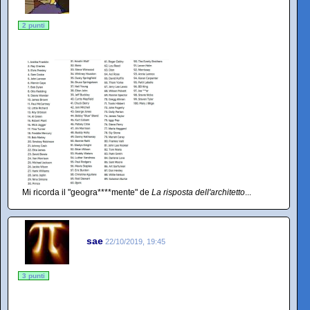
2 punti
Mi ricorda il "geogra****mente" de
La risposta dell'architetto
...
sae
22/10/2019, 19:45
3 punti