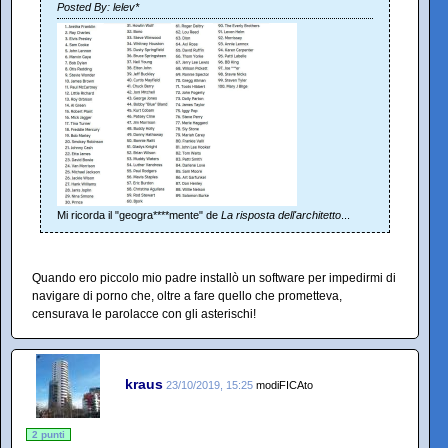
Posted By: lelev*
Mi ricorda il "geogra****mente" de
La risposta dell'architetto
...
Quando ero piccolo mio padre installò un software per impedirmi di
navigare di porno che, oltre a fare quello che prometteva,
censurava le parolacce con gli asterischi!
kraus
23/10/2019, 15:25
modiFICAto
2 punti