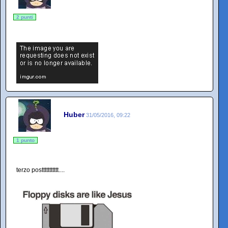
2 punti
Huber
31/05/2016, 09:22
1 punto
terzo posttttttttttt....