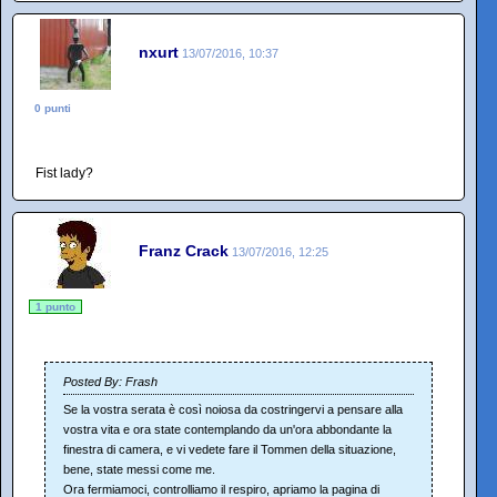
nxurt
13/07/2016, 10:37
0 punti
Fist lady?
Franz Crack
13/07/2016, 12:25
1 punto
Posted By: Frash
Se la vostra serata è così noiosa da costringervi a pensare alla
vostra vita e ora state contemplando da un'ora abbondante la
finestra di camera, e vi vedete fare il Tommen della situazione,
bene, state messi come me.
Ora fermiamoci, controlliamo il respiro, apriamo la pagina di