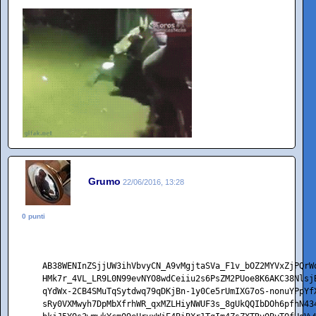
Grumo
22/06/2016, 13:28
0 punti
    AB38WENInZSjjUW3ihVbvyCN_A9vMgjtaSVa_F1v_bOZ2MYVxZjPQrW
    HMk7r_4VL_LR9L0N99evNYO8wdCeiiu2s6PsZM2PUoe8K6AKC38Nlsj
    qYdWx-2CB4SMuTqSytdwq79qDKjBn-1y0Ce5rUmIXG7oS-nonuYPpYf
    sRy0VXMwyh7DpMbXfrhWR_qxMZLHiyNWUF3s_8gUkQQIbDOh6pfhN43