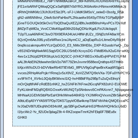
wMw6HoVmfb0EJ_76lPTNhMdtA2aRJr_8bFKehmGXODrkbXReYIGJay8z
jFE1xrbARhFQMoqQQjCe3aRIj887r0dYRGJK6AnAIrcHNmxmKMMokJji
dRhhQhWKMz13Uh3UrESiz2PL-sFJ-LMdKSMSsV_oeiwD-l3ssfg_R5jk
gN2-aW6NNfmz_Olwfc9zhPaHbsPL2Nsaeihx9S4SyiTR4zTGPjaBjX6P
jGneTGOUQk0tSkOxUTbQEhaQuXEZjJiBfsJedtIB6hsH4yxPCs7DvXdf
jlWZjriTqWif2a_VvoCCMoK6ga836h2l16qQDNzIKgdLPziJUiicbgqX
TlJpTLsaA6NR4C3ovD78X9ERA34UeU4lfW-jfUZz_ISNjDzhFA8arXCm
6QztQm6AeJ08LysEeWRwx1rwJAymCIJ_aDqEapRu1rLItmeD4yRIzjhf
0nq9cozakmpu4hVYLtrQpDGO_E3_NMx39HE6o_DXP-R2uodoYwQ-_DpI
v8S1NDrWgNwklW1SqgVDC26UJSrbErXcxysDG-FMdBXfuX2uGXv-wKfg
4wv1x12Nzjd2PERSfcpUsG3QSCC-jVX4CFI8EGxX6uIEvjHPVrEYUFlM
aAL3frAbEIN2fdwwhmSbV2o7WT79ZlmJxvmr9588eoQnithps4STHtKb
bXjcxWXsDU3-bDVVibeRb40TlEVbiG_8fPUV9gGqPqwBrxKaq6RSjpd1
vvces2RHq4KePcjkrYRmq1v5sX9VZ_KoVZZM7QI9oVXa-7DFu0YNPCYG
xv9FfriT4_XV4xL0QdyBKWxncl1IQ-hvH8BtiFRp29BpTu2uQxEihrpY
mOrQiqftlIVAFzRdEB1nNK2_hxZGNFih7KFnw2lGcqNPX82oHJ-EUOWE
FyKLIdmiFM2qRQBXGOxwKvWUNQTpSNnbovo5CmPAXcnn7_NjVqagaxsn
MHNaA1GEhNStbPbrEaH3HkIWme646hR2j-YXJIMRnQVxxmZl8rSAaHQG
A9bLtEqA5YYYA5I9TPDp7DK571pykfOBa4kmpTBAFVbVhlcQMQExcaPC
hrJ0aDV8l7UEkqNhO834sWf_qiySBFgxDwKaHn51PffmiVHQHk5cU6dD
I1fycWc2-Yv_fl2UDe3jdagZ8t-4-RKZoopwTmrK2hFElqi0F7BlEu8x
GHK0