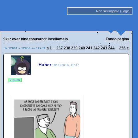
Non sei loggato (
Login
)
9k+: over nine thousand
: incollamelo
Fondo pagina
<
1
...
237
238
239
240
241
242
243
244
...
256
>
da 12001 a 12050 su 12759
Huber
18/05/2016, 15:37
7 punti