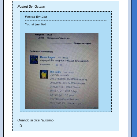
Posted By: Grumo
Posted By: Len
You sir just lied
Quando si dice l'autismo...
:-D