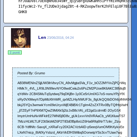
    hrJ0aDV8l7UEkqNhO834sWf_qiySBFgxDwKaHn51PffmiVHQHk5cU6d
    I1fycWc2-Yv_fl2UDe3jdagZ8t-4-RKZoopwTmrK2hFElqi0F7BlEu8
    GHK0
Len
23/06/2016, 04:24
2 punti
Posted By: Grumo
AB38WENInZSjjUW3ihVbvyCN_A9vMgjtaSVa_F1v_bOZ2MYVxZjPQrWq
HMk7r_4VL_LR9L0N99evNYO8wdCeiiu2s6PsZM2PUoe8K6AKC38NlsjB
qYdWx-2CB4SMuTqSytdwq79qDKjBn-1y0Ce5rUmIXG7oS-nonuYPpYfX
sRy0VXMwyh7DpMbXfrhWR_qxMZLHiyNWUF3s_8gUkQQIbDOh6pfhN434
bkjJ5YQs3wmwkYcm09eUryxWjE4BiBXr1TgIm4ZsZXTRv0ByTQfHqVwH
_jl7ZEyF7nP9XM7QwZ9MiXk5j2tzJxB8cVKi_zE2gd1cdrmlE-2OyG5X
ImytrUmHuNvWFklrE27MNi5j9D8v_gUk1xvvVn0VRAaCb_yM1KluwTS7
7MzzHLWLTLlF23tSkbMZ6P2TIEbEfBp8oUZ6Ha6Rfq6NrT7zikr_Zlzu
6CB-YdflNfc-SaxqX_nXRaFcy20X2ACVzbAID-p5eeqVumOM9hXykxEe
LXeN7nicp_8IAfXyYsbzd_AKtrVkEfHSWibq5OonwtpYSs3cvTUaw7wg