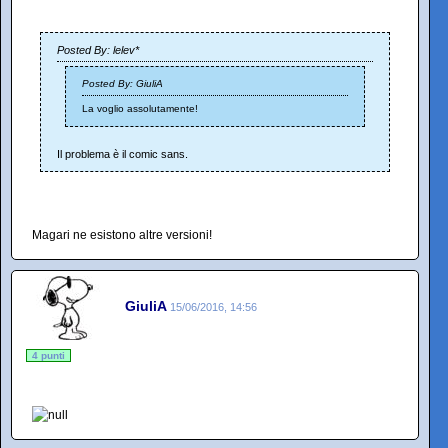
Posted By: lelev*
Posted By: GiuliA
La voglio assolutamente!
Il problema è il comic sans.
Magari ne esistono altre versioni!
GiuliA
15/06/2016, 14:56
4 punti