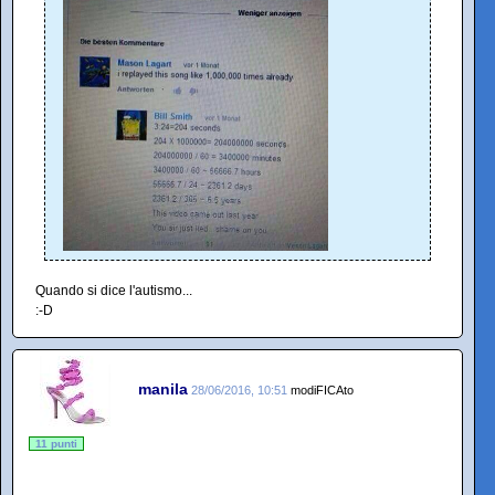
Quando si dice l'autismo...
:-D
manila
28/06/2016, 10:51
modiFICAto
11 punti