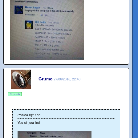
Grumo
27/06/2016, 22:48
3 punti
Posted By: Len
You sir just lied