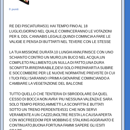
0 punti
RE DEI PISCIATURI4531 HAI TEMPO FINO AL 18
LUGLIO,GIORNO NEL QUALE COMINCERANNO LE VOTAZIONI
PER IL DDL CANNABIS LEGALE,QUINDI COMINCIA A FARE LE
VALIGIE E PENSA DI BUTTARTI NEL TEVERE CON LE STESSE
LA TUA MISSIONE DURATA 10 LUNGHI ANNI,FINISCE CON UNO
SCHIANTO CONTRO UN MURO,UN BUCO NEL ACQUA,UN
COMPLETO FALLIMENTO,UN NULLA DI FATTO,UNA DURA
SCONFITTA IRREPARABILE,DEVI SOLO PREPARARTI A SUBIRE
E SOCCOMBERE PER LE NUOVE NORMATIVE PREVISTE DI CUI
I TUOI FIGLI SARANNO I PRIMI A GIOVARNE COMINCIANDO A
CAMBIARE LA VEGETAZIONE DEL BALCONE
TUTTO QUELLO CHE TENTERAI DI SBRODOLARE DA QUEL
CESSO DI BOCCA NON AVRA' PIU NESSUNA VALENZA E SARA
SOLO TEMPO PERSO,AMMETTI LA SCONFITTA E BUTTATI
SOTTO UN TRENO PERDENTE4531 CHE NON SERVI
VERAMENTE A UN CAZZO,INOLTRE RESTA LA CAUSA APERTA
CON W3CFREEDOM PER MOBBING E STALKING AGGRAVATO E
CONTINUATO,BUONA FORTUNA FAMMI SAPERE GLI ESITI