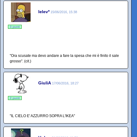
lelev*
15/06/2016, 15:38
3 punti
"Ora scusate ma devo andare a fare la spesa che mi è finito il sale
grosso". (cit.)
GiuliA
17/06/2016, 18:27
2 punti
"IL CIELO E' AZZURRO SOPRA L'IKEA"