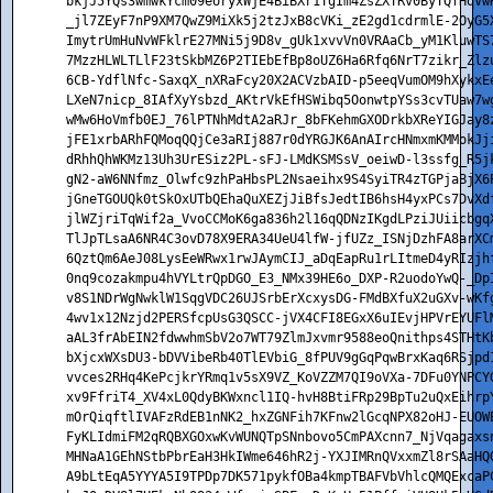
    bkjJ5YQs3wmwkYcm09eUryxWjE4BiBXr1TgIm4ZsZXTRv0ByTQfHqVw
    _jl7ZEyF7nP9XM7QwZ9MiXk5j2tzJxB8cVKi_zE2gd1cdrmlE-2OyG5
    ImytrUmHuNvWFklrE27MNi5j9D8v_gUk1xvvVn0VRAaCb_yM1KluwTS
    7MzzHLWLTLlF23tSkbMZ6P2TIEbEfBp8oUZ6Ha6Rfq6NrT7zikr_Zlz
    6CB-YdflNfc-SaxqX_nXRaFcy20X2ACVzbAID-p5eeqVumOM9hXykxE
    LXeN7nicp_8IAfXyYsbzd_AKtrVkEfHSWibq5OonwtpYSs3cvTUaw7w
    wMw6HoVmfb0EJ_76lPTNhMdtA2aRJr_8bFKehmGXODrkbXReYIGJay8
    jFE1xrbARhFQMoqQQjCe3aRIj887r0dYRGJK6AnAIrcHNmxmKMMokJj
    dRhhQhWKMz13Uh3UrESiz2PL-sFJ-LMdKSMSsV_oeiwD-l3ssfg_R5j
    gN2-aW6NNfmz_Olwfc9zhPaHbsPL2Nsaeihx9S4SyiTR4zTGPjaBjX6
    jGneTGOUQk0tSkOxUTbQEhaQuXEZjJiBfsJedtIB6hsH4yxPCs7DvXd
    jlWZjriTqWif2a_VvoCCMoK6ga836h2l16qQDNzIKgdLPziJUiicbgq
    TlJpTLsaA6NR4C3ovD78X9ERA34UeU4lfW-jfUZz_ISNjDzhFA8arXC
    6QztQm6AeJ08LysEeWRwx1rwJAymCIJ_aDqEapRu1rLItmeD4yRIzjh
    0nq9cozakmpu4hVYLtrQpDGO_E3_NMx39HE6o_DXP-R2uodoYwQ-_Dp
    v8S1NDrWgNwklW1SqgVDC26UJSrbErXcxysDG-FMdBXfuX2uGXv-wKf
    4wv1x12Nzjd2PERSfcpUsG3QSCC-jVX4CFI8EGxX6uIEvjHPVrEYUFl
    aAL3frAbEIN2fdwwhmSbV2o7WT79ZlmJxvmr9588eoQnithps4STHtK
    bXjcxWXsDU3-bDVVibeRb40TlEVbiG_8fPUV9gGqPqwBrxKaq6RSjpd
    vvces2RHq4KePcjkrYRmq1v5sX9VZ_KoVZZM7QI9oVXa-7DFu0YNPCY
    xv9FfriT4_XV4xL0QdyBKWxncl1IQ-hvH8BtiFRp29BpTu2uQxEihrp
    mOrQiqftlIVAFzRdEB1nNK2_hxZGNFih7KFnw2lGcqNPX82oHJ-EUOW
    FyKLIdmiFM2qRQBXGOxwKvWUNQTpSNnbovo5CmPAXcnn7_NjVqagaxs
    MHNaA1GEhNStbPbrEaH3HkIWme646hR2j-YXJIMRnQVxxmZl8rSAaHQ
    A9bLtEqA5YYYA5I9TPDp7DK571pykfOBa4kmpTBAFVbVhlcQMQExcaP