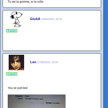
Tu sei la gomma, io la colla
GiuliA
24/06/2016, 18:34
3 punti
Len
27/06/2016, 20:44
7 punti
You sir just lied