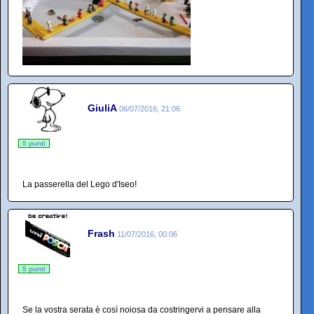
GiuliA
06/07/2016, 21:06
5 punti
La passerella del Lego d'Iseo!
Frash
11/07/2016, 00:06
5 punti
Se la vostra serata è così noiosa da costringervi a pensare alla