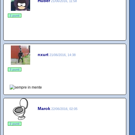
Huber
21/06/2016, 11:58
2 punti
nxurt
21/06/2016, 14:38
3 punti
Marok
22/06/2016, 02:05
2 punti