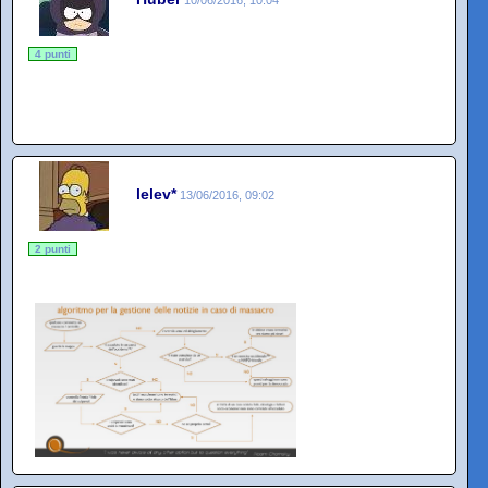
10/06/2016, 10:04
4 punti
lelev*
13/06/2016, 09:02
2 punti