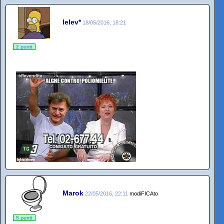
lelev*
18/05/2016, 18:21
2 punti
Marok
22/05/2016, 22:11
modiFICAto
5 punti