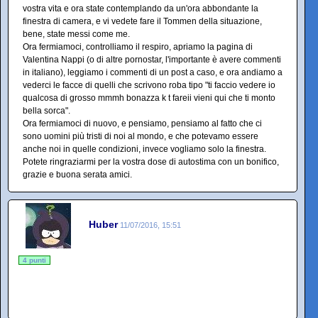
vostra vita e ora state contemplando da un'ora abbondante la
finestra di camera, e vi vedete fare il Tommen della situazione,
bene, state messi come me.
Ora fermiamoci, controlliamo il respiro, apriamo la pagina di
Valentina Nappi (o di altre pornostar, l'importante è avere commenti
in italiano), leggiamo i commenti di un post a caso, e ora andiamo a
vederci le facce di quelli che scrivono roba tipo "ti faccio vedere io
qualcosa di grosso mmmh bonazza k t fareii vieni qui che ti monto
bella sorca".
Ora fermiamoci di nuovo, e pensiamo, pensiamo al fatto che ci
sono uomini più tristi di noi al mondo, e che potevamo essere
anche noi in quelle condizioni, invece vogliamo solo la finestra.
Potete ringraziarmi per la vostra dose di autostima con un bonifico,
grazie e buona serata amici.
Huber
11/07/2016, 15:51
4 punti