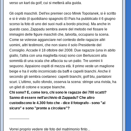
verso un kart da golf, cui si metterà alla guida.
Gli ospiti maschili. Dell'ex premier ceco Mirek Topolanek, si è scritto
e si è visto (il quotidiano spagnolo El Pais ha pubblicato il 6 giugno
scorso la foto di uno dei suoi nudi a bordo piscina). Ma anche in
questo caso, Zappadu sembra avere del metodo nel fissare le
immagini delle figure maschili che, talvolta, occupano la scena.
Come se volesse agganciare nel contesto delle ragazze altri
uomini, altri testimoni, che non siano il solo Presidente del
Consiglio. Accade il 18 ottobre del 2008. Due ragazze (una in abito
giallo, l'altra con una maglietta rosa) sono con Berlusconi alla
sommità di una scala che affaccia su un patio. Tre uomini li
seguono. Appaiono ospiti di mezza età. Il primo veste un maglione
beige e ha il volto incorniciato da baffi e capelli bianchi. Anche il
secondo gli sembra coetaneo: capelli bianchi, golf blu, pantaloni
scuri. L'ultimo, sullo sfondo, osserva la scena: stringe una rivista, ha
un gilet di cotone e scarpe bianche.
Chi sono? E, come loro, chi sono le ragazze dei 700 scatti?
Sanno di essere nell'archivio di Zappadu? Che altro
custodiscono le 4.300 foto che - dice il fotografo - sono "al
sicuro" e sono "pronte a circolare"?
-----------------
Vorrei proprio vedere ste foto del matrimonio finto...