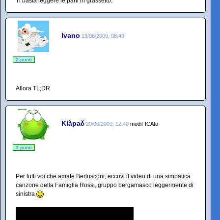
Ti basta leggere le parti in grassetto.
Ivano
13/06/2009, 08:49
2 punti
Allora TL;DR
Klàpač
20/06/2009, 12:40
modiFICAto
2 punti
Per tutti voi che amate Berlusconi, eccovi il video di una simpatica
canzone della Famiglia Rossi, gruppo bergamasco leggermente di
sinistra