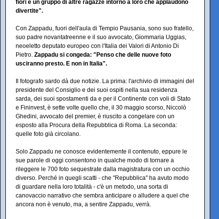
fiori e un gruppo di altre ragazze intorno a loro che applaudono
divertite".
Con Zappadu, fuori dell'aula di Tempio Pausania, sono suo fratello,
suo padre novantatreenne e il suo avvocato, Giommaria Uggias,
neoeletto deputato europeo con l'Italia dei Valori di Antonio Di
Pietro.
Zappadu si congeda: "Penso che delle nuove foto
usciranno presto. E non in Italia".
Il fotografo sardo dà due notizie. La prima: l'archivio di immagini del
presidente del Consiglio e dei suoi ospiti nella sua residenza
sarda, dei suoi spostamenti da e per il Continente con voli di Stato
e Fininvest, è sette volte quello che, il 30 maggio scorso, Niccolò
Ghedini, avvocato del premier, è riuscito a congelare con un
esposto alla Procura della Repubblica di Roma. La seconda:
quelle foto già circolano.
Solo Zappadu ne conosce evidentemente il contenuto, eppure le
sue parole di oggi consentono in qualche modo di tornare a
rileggere le 700 foto sequestrate dalla magistratura con un occhio
diverso. Perché in quegli scatti - che "Repubblica" ha avuto modo
di guardare nella loro totalità - c'è un metodo, una sorta di
canovaccio narrativo che sembra anticipare o alludere a quel che
ancora non è venuto, ma, a sentire Zappadu, verrà.