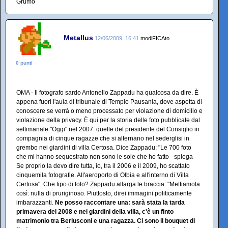
Grumo
Metallus
12/06/2009, 16:41
modiFICAto
0 punti
OMA - Il fotografo sardo Antonello Zappadu ha qualcosa da dire. È
appena fuori l'aula di tribunale di Tempio Pausania, dove aspetta di
conoscere se verrà o meno processato per violazione di domicilio e
violazione della privacy. È qui per la storia delle foto pubblicate dal
settimanale "Oggi" nel 2007: quelle del presidente del Consiglio in
compagnia di cinque ragazze che si alternano nel sederglisi in
grembo nei giardini di villa Certosa. Dice Zappadu: "Le 700 foto
che mi hanno sequestrato non sono le sole che ho fatto - spiega -
Se proprio la devo dire tutta, io, tra il 2006 e il 2009, ho scattato
cinquemila fotografie. All'aeroporto di Olbia e all'interno di Villa
Certosa". Che tipo di foto? Zappadu allarga le braccia: "Mettiamola
così: nulla di pruriginoso. Piuttosto, direi immagini politicamente
imbarazzanti.
Ne posso raccontare una: sarà stata la tarda
primavera del 2008 e nei giardini della villa, c'è un finto
matrimonio tra Berlusconi e una ragazza. Ci sono il bouquet di