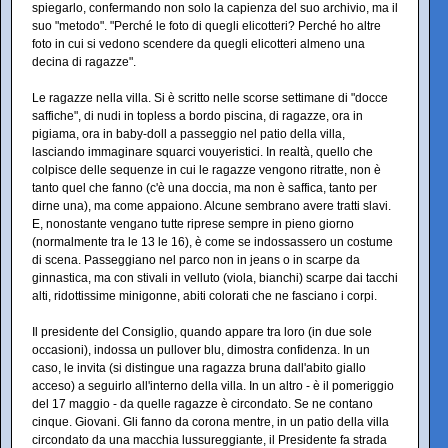
spiegarlo, confermando non solo la capienza del suo archivio, ma il
suo "metodo". "Perché le foto di quegli elicotteri? Perché ho altre
foto in cui si vedono scendere da quegli elicotteri almeno una
decina di ragazze".
Le ragazze nella villa. Si è scritto nelle scorse settimane di "docce
saffiche", di nudi in topless a bordo piscina, di ragazze, ora in
pigiama, ora in baby-doll a passeggio nel patio della villa,
lasciando immaginare squarci vouyeristici. In realtà, quello che
colpisce delle sequenze in cui le ragazze vengono ritratte, non è
tanto quel che fanno (c'è una doccia, ma non è saffica, tanto per
dirne una), ma come appaiono. Alcune sembrano avere tratti slavi.
E, nonostante vengano tutte riprese sempre in pieno giorno
(normalmente tra le 13 le 16), è come se indossassero un costume
di scena. Passeggiano nel parco non in jeans o in scarpe da
ginnastica, ma con stivali in velluto (viola, bianchi) scarpe dai tacchi
alti, ridottissime minigonne, abiti colorati che ne fasciano i corpi.
Il presidente del Consiglio, quando appare tra loro (in due sole
occasioni), indossa un pullover blu, dimostra confidenza. In un
caso, le invita (si distingue una ragazza bruna dall'abito giallo
acceso) a seguirlo all'interno della villa. In un altro - è il pomeriggio
del 17 maggio - da quelle ragazze è circondato. Se ne contano
cinque. Giovani. Gli fanno da corona mentre, in un patio della villa
circondato da una macchia lussureggiante, il Presidente fa strada