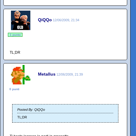
QiQQo
12/06/2009, 21:34
1 punto
TL;DR
Metallus
12/06/2009, 21:39
0 punti
Posted By: QiQQo
TL;DR