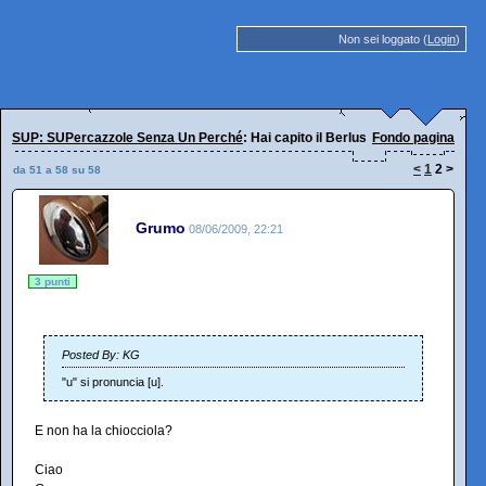
Non sei loggato (
Login
)
SUP: SUPercazzole Senza Un Perché
: Hai capito il Berlusca...
Fondo pagina
<
1
2
>
da 51 a 58 su 58
Grumo
08/06/2009, 22:21
3 punti
Posted By: KG
"u" si pronuncia [u].
E non ha la chiocciola?
Ciao