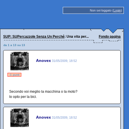
Non sei loggato (
Login
)
SUP: SUPercazzole Senza Un Perché
: Una vita per...
Fondo pagina
da 1 a 13 su 13
Anovex
31/05/2009, 18:52
-1 punti
Secondo voi meglio la macchina o la moto?
Io opto per la bici.
Anovex
31/05/2009, 18:52