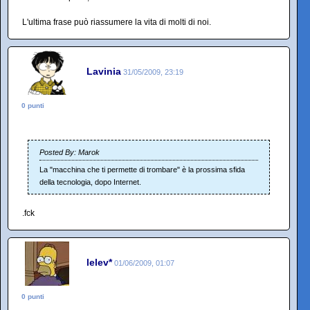
L'ultima frase può riassumere la vita di molti di noi.
Lavinia
31/05/2009, 23:19
0 punti
Posted By: Marok
La "macchina che ti permette di trombare" è la prossima sfida
della tecnologia, dopo Internet.
.fck
lelev*
01/06/2009, 01:07
0 punti