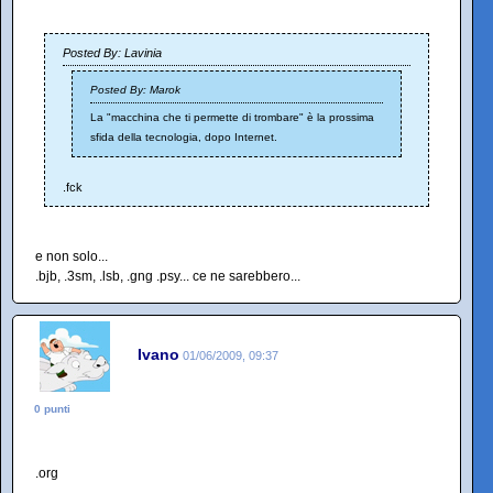
Posted By: Lavinia
Posted By: Marok
La "macchina che ti permette di trombare" è la prossima
sfida della tecnologia, dopo Internet.
.fck
e non solo...
.bjb, .3sm, .lsb, .gng .psy... ce ne sarebbero...
Ivano
01/06/2009, 09:37
0 punti
.org