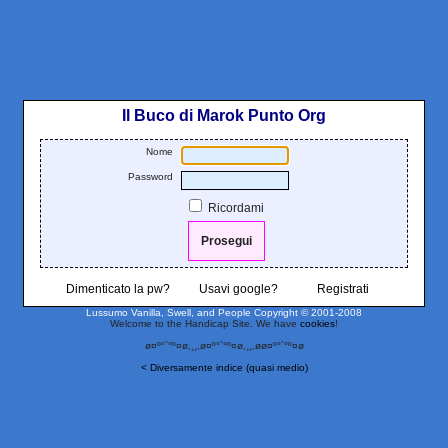
Il Buco di Marok Punto Org
Nome
Password
Ricordami
Dimenticato la pw?
Usavi google?
Registrati
Lussumo Vanilla, Swell, and People
Copyright © 2001-2008
Welcome to the Handicap Site. We have
cookies
!
ø¤º°`°º¤ø,¸¸,ø¤º°`°º¤ø,¸¸,øø¤º°`°º¤ø
< Diversamente indice (quasi medio)