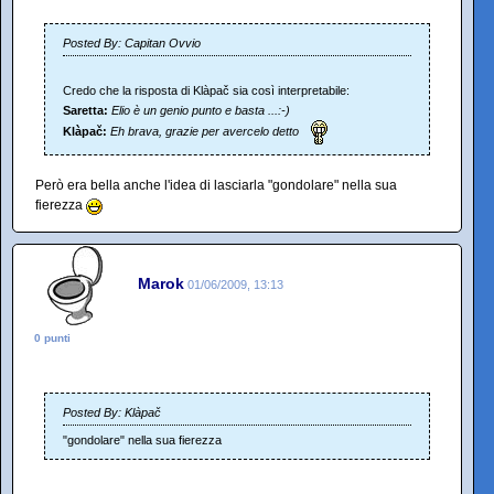
Posted By: Capitan Ovvio
Credo che la risposta di Klàpač sia così interpretabile:
Saretta:
Elio è un genio punto e basta ...:-)
Klàpač:
Eh brava, grazie per avercelo detto
Però era bella anche l'idea di lasciarla "gondolare" nella sua
fierezza
Marok
01/06/2009, 13:13
0 punti
Posted By: Klàpač
"gondolare" nella sua fierezza