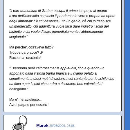
"Il pan-demonium di Gruber occupa il primo tempo, e al quarto
d'ora dell'intervallo comincia il pandemonio vero e proprio ad opera
degli abbonati: c'è chi definisce Elio un genio, c'è chi lo definisce
un mentecatto, chi addirittura vuole farsi dare indietro i soldi del
biglietto e chi vuole disdire immediatamente l'abbonamento
stagionale."
Ma perche', cos'aveva fatto?
Troppe parolacce? :P
Racconta, racconta!
"...vengono però calorosamente applauditi, fino a quando un
abbonato dalla vistosa barba bianca e il cranio pelato si
complimenta a dieci metri di distanza col cantante per lo schifo che
ha fatto e per i soldi che andrà a riscuotere ben volentieri al
botteghino."
Ma e' meraviglioso...
Avrei pagato per esserci!
Marok
28/05/2009, 03:08