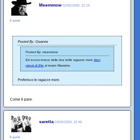
Meemmow
02/06/2009, 22:14
0 punti
Posted By: Giuanne
Posted By: meemmow
Ed eccovi invece delle due belle ragazze more
dieci
minuti di Elio
al teatro Massimo.
Preferisco le ragazze more.
Come ti pare.
saretta
03/06/2009, 15:46
0 punti