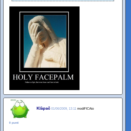
Klàpač
01/06/2009, 13:11
modiFICAto
0 punti