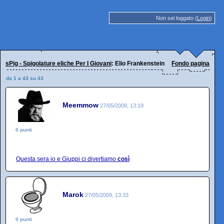
Non sei loggato (
Login
)
sPig - Spigolature eliche Per I Giovani
: Elio Frankenstein
Fondo pagina
da 1 a 43 su 43
Meemmow
27/05/2009, 13:19
0 punti
Questa sera io e Giuppi ci divertiamo
così
Marok
27/05/2009, 13:33
0 punti