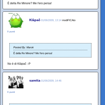
È della Re Minore? Me l'ero persa!
Klàpač
01/06/2009, 13:14
modiFICAto
0 punti
Posted By: Marok
È della Re Minore? Me l'ero persa!
No è di Klàpač :-P
saretta
01/06/2009, 14:46
0 punti