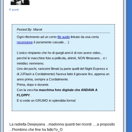
0 punti
Posted By: Marok
Ogni riferimento ad un certo
file audio
linkato da una certa
recensione
è puramente casuale... :)
L'unico rimpianto che ho di quegli anni è di non avere video...
perché le macchine foto a pellicola, ahimè, NON filmavano... e i
minidisc nemmeno.
Uno dei pochi, rarissimi filmati (a parte quelli del Night Express e
di JJFlash a Cordialmente) l'aveva fatto il giovane Iko, appena un
anno prima, sempre a Cordialmente.
Prima, dopo e durante.
Con la vecchia
macchina foto digitale che ANDAVA A
FLOPPY
.
E si vede un GRUMO in splendida forma!
La radietta Deejeyana ...madonna quanti bei ricordi .....a proposito
...Piombino che fine ha fatto?o_O