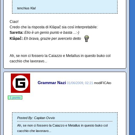
tenchius Kla!
Ciao!
Credo che la risposta di Klàpač sia così interpretabile:
Saretta:
Elio è un genio punto e basta ...:-)
Klàpač:
Eh brava, grazie per avercelo detto
Ah, se non ci fossero la Caiazzo e Metallus in questo buko col
cacchio che lavoravo...
Grammar Nazi
01/06/2009, 02:21
modiFICAto
1 punto
Posted By: Capitan Ovvio
Ah, se non ci fossero la Caiazzo e Metallus in questo buko col
cacchio che lavoravo...