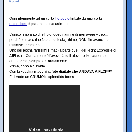
0 punti
Ogni riferimento ad un certo
file audio
linkato da una certa
recensione
è puramente casuale... :)
L'unico rimpianto che ho di quegli anni è di non avere video...
perché le macchine foto a pellicola, ahimè, NON filmavano... e i
minidisc nemmeno.
Uno dei pochi, rarissimi filmati (a parte quelli del Night Express e di
JJFlash a Cordialmente) l'aveva fatto il giovane Iko, appena un
anno prima, sempre a Cordialmente.
Prima, dopo e durante.
Con la vecchia
macchina foto digitale che ANDAVA A FLOPPY
.
E si vede un GRUMO in splendida forma!