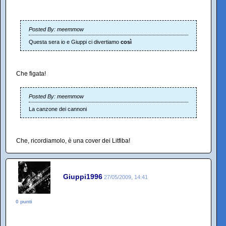
Posted By: meemmow
Questa sera io e Giuppi ci divertiamo
così
Che figata!
Posted By: meemmow
La canzone dei cannoni
Che, ricordiamolo, è una cover dei Litfiba!
Giuppi1996
27/05/2009, 14:41
0 punti