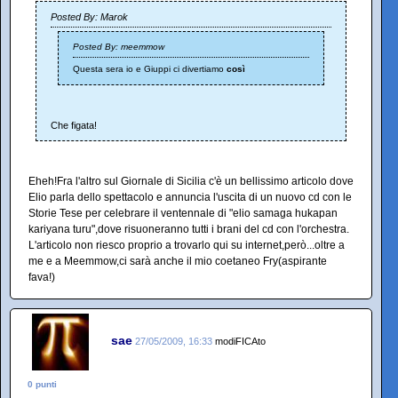
Posted By: Marok
Posted By: meemmow
Questa sera io e Giuppi ci divertiamo
così
Che figata!
Eheh!Fra l'altro sul Giornale di Sicilia c'è un bellissimo articolo dove
Elio parla dello spettacolo e annuncia l'uscita di un nuovo cd con le
Storie Tese per celebrare il ventennale di "elio samaga hukapan
kariyana turu",dove risuoneranno tutti i brani del cd con l'orchestra.
L'articolo non riesco proprio a trovarlo qui su internet,però...oltre a
me e a Meemmow,ci sarà anche il mio coetaneo Fry(aspirante
fava!)
sae
27/05/2009, 16:33
modiFICAto
0 punti