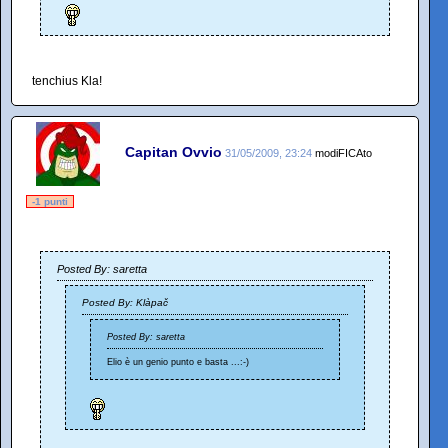
tenchius Kla!
Capitan Ovvio
31/05/2009, 23:24
modiFICAto
-1 punti
Posted By: saretta
Posted By: Klàpač
Posted By: saretta
Elio è un genio punto e basta ...:-)