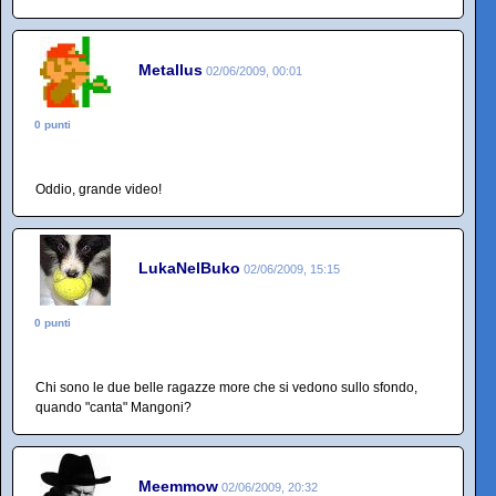
Metallus
02/06/2009, 00:01
0 punti
Oddio, grande video!
LukaNelBuko
02/06/2009, 15:15
0 punti
Chi sono le due belle ragazze more che si vedono sullo sfondo,
quando "canta" Mangoni?
Meemmow
02/06/2009, 20:32