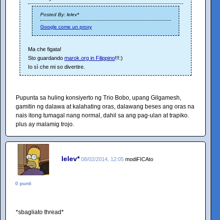
Posted By: lelev*
Google come un proxy
Ma che figata!
Sto guardando
marok.org in Filippino
!!!:)
Io sì che mi so divertire.
Pupunta sa huling konsiyerto ng Trio Bobo, upang Gilgamesh,
gamitin ng dalawa at kalahating oras, dalawang beses ang oras na
nais itong tumagal nang normal, dahil sa ang pag-ulan at trapiko.
plus ay malamig trojo.
lelev*
08/02/2014, 12:05
modiFICAto
0 punti
*sbagliato thread*