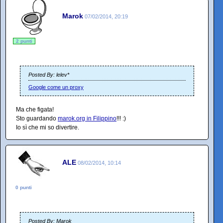
Marok
07/02/2014, 20:19
2 punti
Posted By: lelev*
Google come un proxy
Ma che figata!
Sto guardando
marok.org in Filippino
!!! :)
Io sì che mi so divertire.
ALE
08/02/2014, 10:14
0 punti
Posted By: Marok