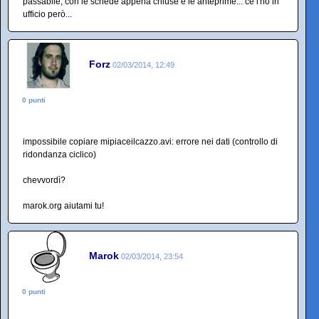
passabile, con le schede appena chiuse e le anteprime... ce l'ho in
ufficio però...
Forz
02/03/2014, 12:49
0 punti
impossibile copiare mipiaceilcazzo.avi: errore nei dati (controllo di
ridondanza ciclico)
chevvordì?
marok.org aiutami tu!
Marok
02/03/2014, 23:54
0 punti