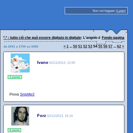
Non sei loggato (
Login
)
*.* : tutto ciò che può essere digitato in digitale
: L'angolo dei diversamente ne
Fondo pagina
<
1
...
50
51
52
53
54
55
56
57
...
62
>
da 2651 a 2700 su 3086
Ivano
02/12/2013, 12:05
1 punto
Prova
SnipMp3
Forz
02/12/2013, 15:19
6 punti