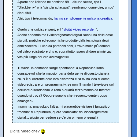
A parte che l'elenco ne contiene 99... alcune scelte, tipo il
"Blackberry" o la "pistola ad acqua", sembrano, come dire, un po'
discutibili.
Altri, tipo il telecomando,
hanno semplicemente un'icona creativa
.
Quello che colpisce, però, è il "
digital video recorder
".
Anche secondo me i videoregistratori digitali sono una delle cose
più utili, pratiche ed economiche prodotte dalla tecnologia degli
anni zeeeero. Li uso da parecchi anni, li trovo molto più comodi
del videoregistratore vhs e, soprattutto, spero di dare ai miei .avi
vita più lunga dei loro avi magnetici.
Tuttavia, la domanda sorge spontanea: a Repubblica sono
consapevoli che la maggior parte della gente di questo pianeta
NON è al corrente della loro esistenza e NON ha idea di come
videoregistrare un programma tv, se non filmando il televisore col
cellulare o scaricando la roba a qualità terzo mondo da Internet,
quando si trova? Oppure sono io che frequento gente troppo
analogica?
Insomma, una volta o l'altra, mi piacerebbe visitare il fantastico
"mondo" di Repubblica, quello "cambiato" dai videoregistratori
digitali... giusto per vedere se c'è più o meno pheega!:)
Digital video che?