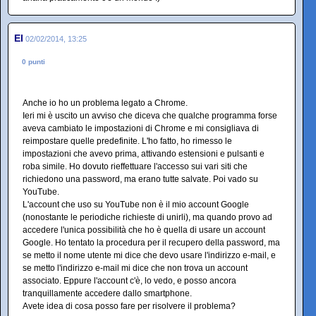
El
02/02/2014, 13:25
0 punti
Anche io ho un problema legato a Chrome.
Ieri mi è uscito un avviso che diceva che qualche programma forse
aveva cambiato le impostazioni di Chrome e mi consigliava di
reimpostare quelle predefinite. L'ho fatto, ho rimesso le
impostazioni che avevo prima, attivando estensioni e pulsanti e
roba simile. Ho dovuto rieffettuare l'accesso sui vari siti che
richiedono una password, ma erano tutte salvate. Poi vado su
YouTube.
L'account che uso su YouTube non è il mio account Google
(nonostante le periodiche richieste di unirli), ma quando provo ad
accedere l'unica possibilità che ho è quella di usare un account
Google. Ho tentato la procedura per il recupero della password, ma
se metto il nome utente mi dice che devo usare l'indirizzo e-mail, e
se metto l'indirizzo e-mail mi dice che non trova un account
associato. Eppure l'account c'è, lo vedo, e posso ancora
tranquillamente accedere dallo smartphone.
Avete idea di cosa posso fare per risolvere il problema?