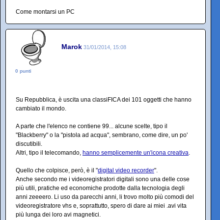
Come montarsi un PC
Marok
31/01/2014, 15:08
0 punti
Su Repubblica, è uscita una classiFICA dei 101 oggetti che hanno
cambiato il mondo.
A parte che l'elenco ne contiene 99... alcune scelte, tipo il
"Blackberry" o la "pistola ad acqua", sembrano, come dire, un po'
discutibili.
Altri, tipo il telecomando,
hanno semplicemente un'icona creativa
.
Quello che colpisce, però, è il "
digital video recorder
".
Anche secondo me i videoregistratori digitali sono una delle cose
più utili, pratiche ed economiche prodotte dalla tecnologia degli
anni zeeeero. Li uso da parecchi anni, li trovo molto più comodi del
videoregistratore vhs e, soprattutto, spero di dare ai miei .avi vita
più lunga dei loro avi magnetici.