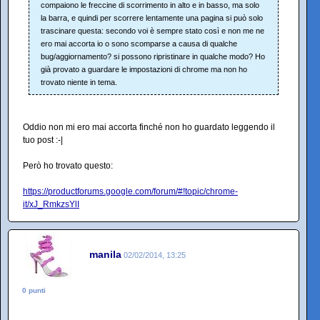
compaiono le freccine di scorrimento in alto e in basso, ma solo
la barra, e quindi per scorrere lentamente una pagina si può solo
trascinare questa: secondo voi è sempre stato così e non me ne
ero mai accorta io o sono scomparse a causa di qualche
bug/aggiornamento? si possono ripristinare in qualche modo? Ho
già provato a guardare le impostazioni di chrome ma non ho
trovato niente in tema.
Oddio non mi ero mai accorta finché non ho guardato leggendo il
tuo post :-|
Però ho trovato questo:
https://productforums.google.com/forum/#!topic/chrome-
it/xJ_RmkzsYlI
manila
02/02/2014, 13:25
0 punti