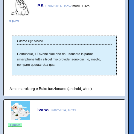
P.S.
07/02/2014, 15:52
modiFICAto
0 punti
Posted By: Marok
Comunque, il Favone dice che da - scusate la parola -
smartphone tutti i siti del mio provider sono giù... o, meglio,
compare questa roba qua:
A me marok.org e Buko funzionano (android, wind)
Ivano
07/02/2014, 16:39
1 punto