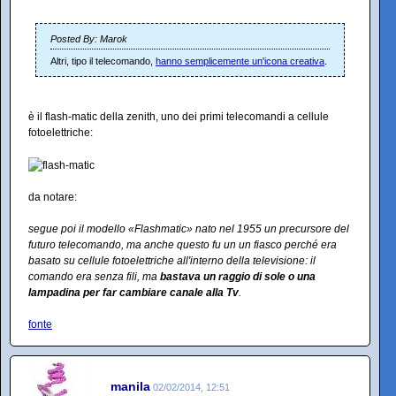
Posted By: Marok
Altri, tipo il telecomando,
hanno semplicemente un'icona creativa
.
è il flash-matic della zenith, uno dei primi telecomandi a cellule
fotoelettriche:
da notare:
segue poi il modello «Flashmatic» nato nel 1955 un precursore del
futuro telecomando, ma anche questo fu un un fiasco perché era
basato su cellule fotoelettriche all'interno della televisione: il
comando era senza fili, ma
bastava un raggio di sole o una
lampadina per far cambiare canale alla Tv
.
fonte
manila
02/02/2014, 12:51