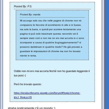
Posted By: P.S.
Posted By: manila
Mi accorgo solo ora che nelle pagine di chrome non mi
compaiono le freccine di scorrimento in alto e in basso,
ma solo la barra, e quindi per scorrere lentamente una
pagina si può solo trascinare questa: secondo voi è
sempre stato così e non me ne ero mai accorta io o sono
scomparse a causa di qualche bug/aggiornamento? si
possono ripristinare in qualche modo? Ho già provato a
guardare le impostazioni di chrome ma non ho trovato
niente in tema.
Oddio non mi ero mai accorta finché non ho guardato leggendo il
tuo post:-|
Però ho trovato questo:
https://productforums.google.com/forum/#!topic/chrome-
it/xJ_RmkzsYlI
ahaha praticamente c'è un mondo :)