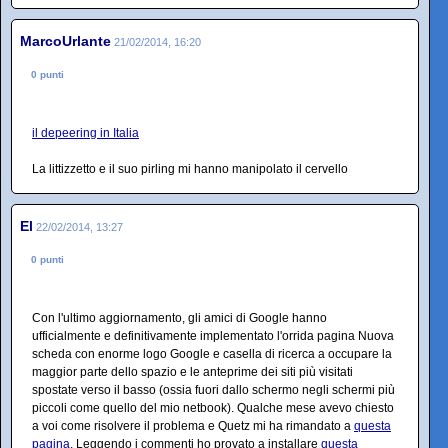
MarcoUrlante
21/02/2014, 16:20
0 punti
il depeering in Italia
La littizzetto e il suo pirling mi hanno manipolato il cervello
El
22/02/2014, 13:27
0 punti
Con l'ultimo aggiornamento, gli amici di Google hanno
ufficialmente e definitivamente implementato l'orrida pagina Nuova
scheda con enorme logo Google e casella di ricerca a occupare la
maggior parte dello spazio e le anteprime dei siti più visitati
spostate verso il basso (ossia fuori dallo schermo negli schermi più
piccoli come quello del mio netbook). Qualche mese avevo chiesto
a voi come risolvere il problema e Quetz mi ha rimandato a
questa
pagina
. Leggendo i commenti ho provato a installare
questa