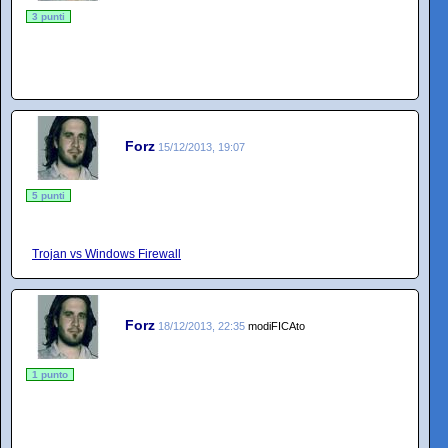
3 punti
Forz
15/12/2013, 19:07
5 punti
Trojan vs Windows Firewall
Forz
18/12/2013, 22:35
modiFICAto
1 punto