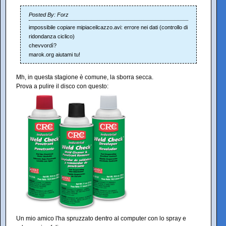
Posted By: Forz
impossibile copiare mipiaceilcazzo.avi: errore nei dati (controllo di
ridondanza ciclico)
chevvordì?
marok.org aiutami tu!
Mh, in questa stagione è comune, la sborra secca.
Prova a pulire il disco con questo:
Un mio amico l'ha spruzzato dentro al computer con lo spray e