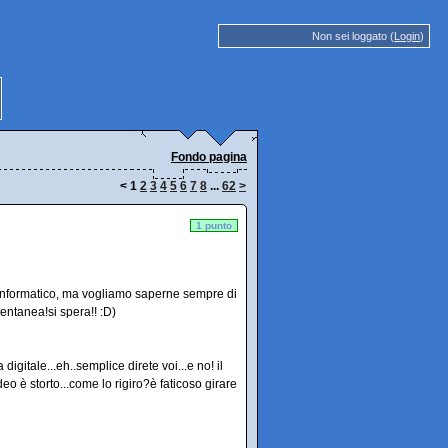
Non sei loggato (
Login
)
Fondo pagina
<
1
2
3
4
5
6
7
8
...
62
>
1 punto
informatico, ma vogliamo saperne sempre di
entanea!si spera!! :D)
igitale...eh..semplice direte voi...e no! il
ideo è storto...come lo rigiro?è faticoso girare