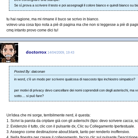
Se sì,prova a scrivere il testo e poi assegnagli il colore bianco e quindi bianco su b
tu hai ragione, ma mi rimane il buco se scrivo in bianco.
volevo una cosa tipo nota a piè di pagina ma che non si leggesse a piè di pagi
cmq intanto provo come dici tu!
doctorrox
14/04/2009, 19:43
Posted By: daiconan
in word, c'è un modo per scrivere qualcosa di nascosto tipo inchiostro simpatico?
per motivi di privacy devo cancellare dei nomi coprendoli con degli asterischi, ma vo
sotto.... si può fare?
Un'idea che mi sorge, terribilmente nerd, è questa:
1. Scrivi la parola da criptare già con gli asterischi (tipo: devo scrivere
cacca
, s
2. Evidenzio il tutto, clic con il pulsante dx, Clic su Collegamento Ipertestuale.
3. Assegno come destinazione about:blank, tanto per renderlo inoffensivo.
4. Nella finestra per creare il collegamento, faccio clic sul pulsante Descrizione.