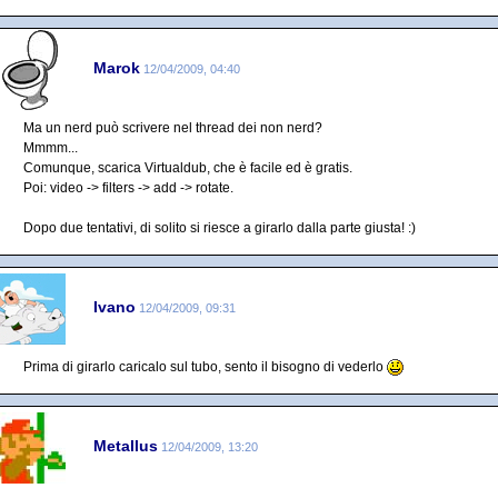
Marok
12/04/2009, 04:40
Ma un nerd può scrivere nel thread dei non nerd?
Mmmm...
Comunque, scarica Virtualdub, che è facile ed è gratis.
Poi: video -> filters -> add -> rotate.
Dopo due tentativi, di solito si riesce a girarlo dalla parte giusta! :)
Ivano
12/04/2009, 09:31
Prima di girarlo caricalo sul tubo, sento il bisogno di vederlo
Metallus
12/04/2009, 13:20