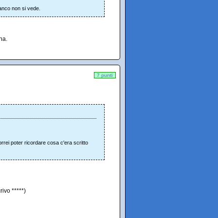
ianco non si vede.
na.
7 punti
rrei poter ricordare cosa c'era scritto
crivo *****)
..