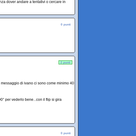
enza dover andare a tentativi o cercare in
0 punti
2 punti
 messaggio di ivano ci sono come minimo 40
0° per vederlo bene...con il flip si gira
0 punti