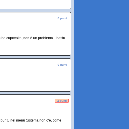
0 punti
utube capovolto, non è un problema... basta
0 punti
-2 punti
o Ubuntu nel menú Sistema non c’è, come