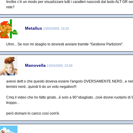
Inoltre c’è un modo per visualizzare tutti i caratteri nascosti dal tasto ALT GR s
rete?
Metallus
13/04/2009, 19:20
Uhm... Se non mi sbaglio lo dovresti avviare tramite "Gestione Partizioni".
Manovella
13/04/2009, 23:58
avevo dett o che questo doveva essere l'angolo DVERSAMENTE NERD...e nel
termini nerd...quindi ti do un voto negativo!!!
Cmq il video che ho fatto girato...è solo a 90°sbagliato...cioè dovrei ruotarlo di 9
troppo...
però domani lo carico così com'è.