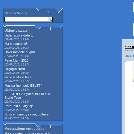
Ricerca Veloce
Ultime cazzate
Dalla radio e dalla tv
(29/07/2026, 13:26)
Ma buongiorno!
*.* :
(23/07/2026, 16:31)
Diversamente auguri!
da 1 
(23/07/2026, 02:19)
Fave Night 2026
(12/07/2026, 15:17)
Orgoglio Nerd
(04/07/2026, 15:00)
elio e le storie tese
(03/07/2026, 13:47)
Musica (non solo EELST!)
(26/06/2026, 14:34)
EELSTRPG: il gioco su Elio e le
Storie Tese
(25/06/2026, 14:15)
PercFest a Laigueja!
(12/06/2026, 01:18)
Strisce, fumetti, satira, Luttazzi
(04/06/2026, 14:58)
Moderazione Autogestita
Ma soprattutto... che cazzo è la