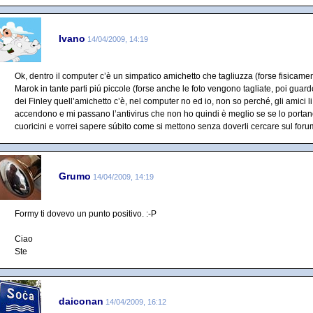
Ivano
14/04/2009, 14:19
Ok, dentro il computer c’è un simpatico amichetto che tagliuzza (forse fisicamente
Marok in tante parti piú piccole (forse anche le foto vengono tagliate, poi guard
dei Finley quell’amichetto c’è, nel computer no ed io, non so perché, gli amici li
accendono e mi passano l’antivirus che non ho quindi è meglio se se lo portano
cuoricini e vorrei sapere súbito come si mettono senza doverli cercare sul foru
Grumo
14/04/2009, 14:19
Formy ti dovevo un punto positivo. :-P
Ciao
Ste
daiconan
14/04/2009, 16:12