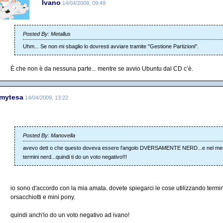
Ivano
14/04/2009, 09:49
Posted By: Metallus
Uhm... Se non mi sbaglio lo dovresti avviare tramite "Gestione Partizioni".
È che non è da nessuna parte... mentre se avvio Ubuntu dal CD c’è.
rmytesa
14/04/2009, 13:22
Posted By: Manovella
avevo dett o che questo doveva essere l'angolo DVERSAMENTE NERD...e nel mes
termini nerd...quindi ti do un voto negativo!!!
io sono d'accordo con la mia amata. dovete spiegarci le cose utilizzando term
orsacchiotti e mini pony.
quindi anch'io do un voto negativo ad ivano!