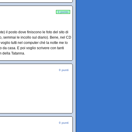
1 punto
) il posto dove finiscono le foto del sito di
o, semmai le incollo sul diario). Bene, nel CD
 voglio tutti nel computer ché la notte me lo
 da casa. E poi voglio scrivere con tanti
m della Tatanna.
0 punti
0 punti