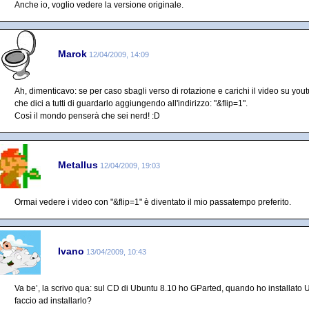
Anche io, voglio vedere la versione originale.
Marok
12/04/2009, 14:09
Ah, dimenticavo: se per caso sbagli verso di rotazione e carichi il video su yo
che dici a tutti di guardarlo aggiungendo all'indirizzo: "&flip=1".
Così il mondo penserà che sei nerd! :D
Metallus
12/04/2009, 19:03
Ormai vedere i video con "&flip=1" è diventato il mio passatempo preferito.
Ivano
13/04/2009, 10:43
Va be’, la scrivo qua: sul CD di Ubuntu 8.10 ho GParted, quando ho installat
faccio ad installarlo?