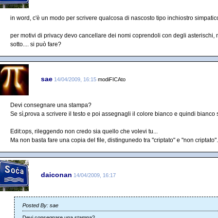
in word, c'è un modo per scrivere qualcosa di nascosto tipo inchiostro simpati
per motivi di privacy devo cancellare dei nomi coprendoli con degli asterischi, m
sotto.... si può fare?
sae
14/04/2009, 16:15
modiFICAto
Devi consegnare una stampa?
Se sì,prova a scrivere il testo e poi assegnagli il colore bianco e quindi bianco
Edit:ops, rileggendo non credo sia quello che volevi tu...
Ma non basta fare una copia del file, distingunedo tra "criptato" e "non criptato".
daiconan
14/04/2009, 16:17
Posted By: sae
Devi consegnare una stampa?