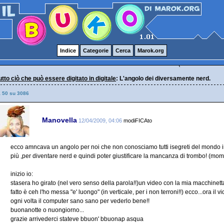
Indice
Categorie
Cerca
Marok.org
 tutto ciò che può essere digitato in digitale
: L'angolo dei diversamente nerd.
a 50 su 3086
Manovella
12/04/2009, 04:06
modiFICAto
ecco amncava un angolo per noi che non conosciamo tutti isegreti del mondo 
più ,per diventare nerd e quindi poter giustificare la mancanza di trombo! (mom
inizio io:
stasera ho girato (nel vero senso della parola!!)un video con la mia macchinetta d
fatto è ceh l'ho messa "e' luongo" (in verticale, per i non terroni!!) ecco...ora il v
ogni volta il computer sano sano per vederlo bene!!
buonanotte o nuongiorno...
grazie arrivederci stateve bbuon' bbuonap asqua