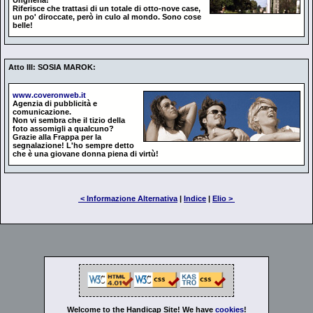
Ungheria!
Riferisce che trattasi di un totale di otto-nove case,
un po' diroccate, però in culo al mondo. Sono cose
belle!
Atto III: SOSIA MAROK:
www.coveronweb.it
Agenzia di pubblicità e
comunicazione.
Non vi sembra che il tizio della
foto assomigli a qualcuno?
Grazie alla Frappa per la
segnalazione! L'ho sempre detto
che è una giovane donna piena di virtù!
< Informazione Alternativa
|
Indice
|
Elio >
Welcome to the Handicap Site! We have
cookies
!