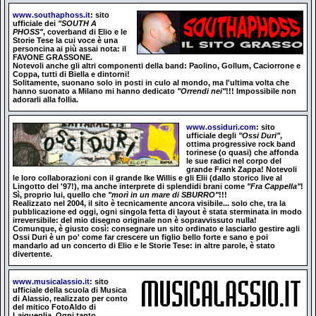
www.southaphoss.it
: sito
ufficiale dei
"SOUTH A
PHOSS"
, coverband di Elio e le
Storie Tese la cui voce è una
personcina ai più assai nota: il
FAVONE GRASSONE.
Notevoli anche gli altri componenti della band: Paolino, Gollum, Caciorrone e
Coppa, tutti di Biella e dintorni!
Solitamente, suonano solo in posti in culo al mondo, ma l'ultima volta che
hanno suonato a Milano mi hanno dedicato
"Orrendi nei"
!!! Impossibile non
adorarli alla follia.
www.ossiduri.com
: sito
ufficiale degli
"Ossi Duri"
,
ottima progressive rock band
torinese (o quasi) che affonda
le sue radici nel corpo del
grande Frank Zappa! Notevoli
le loro collaborazioni con il grande Ike Willis e gli Elii (dallo storico live al
Lingotto del '97!), ma anche interprete di splendidi brani come
"Fra Cappella"
!
Sì, proprio lui, quello che
"morì in un mare di SBURRO"
!!!
Realizzato nel 2004, il sito è tecnicamente ancora visibile... solo che, tra la
pubblicazione ed oggi,
ogni singola fetta di layout è stata sterminata in modo
irreversibile: del mio disegno originale non è sopravvissuto nulla!
Comunque, è giusto così: consegnare un sito ordinato e lasciarlo gestire agli
Ossi Duri è un po' come far crescere un figlio bello forte e sano e poi
mandarlo ad un concerto di Elio e le Storie Tese: in altre parole, è stato
divertente.
www.musicalassio.it
: sito
ufficiale della scuola di Musica
di Alassio, realizzato per conto
del mitico FotoAldo di
Laigueglia. Ogni tanto