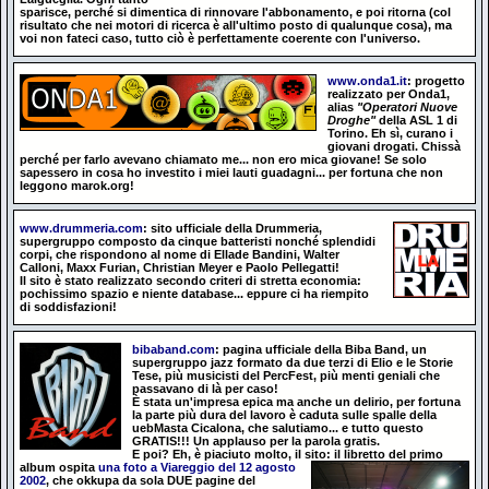
sparisce, perché si dimentica di rinnovare l'abbonamento, e poi ritorna (col
risultato che nei motori di ricerca è all'ultimo posto di qualunque cosa), ma
voi non fateci caso, tutto ciò è perfettamente coerente con l'universo.
www.onda1.it
: progetto
realizzato per Onda1,
alias
"Operatori Nuove
Droghe"
della ASL 1 di
Torino. Eh sì, curano i
giovani drogati. Chissà
perché per farlo avevano chiamato me... non ero mica giovane! Se solo
sapessero in cosa ho investito i miei lauti guadagni... per fortuna che non
leggono marok.org!
www.drummeria.com
: sito ufficiale della Drummeria,
supergruppo composto da cinque batteristi nonché splendidi
corpi, che rispondono al nome di Ellade Bandini, Walter
Calloni, Maxx Furian, Christian Meyer e Paolo Pellegatti!
Il sito è stato realizzato secondo criteri di stretta economia:
pochissimo spazio e niente database... eppure ci ha riempito
di soddisfazioni!
bibaband.com
: pagina ufficiale della Biba Band, un
supergruppo jazz formato da due terzi di Elio e le Storie
Tese, più musicisti del PercFest, più menti geniali che
passavano di là per caso!
È stata un'impresa epica ma anche un delirio, per fortuna
la parte più dura del lavoro è caduta sulle spalle della
uebMasta Cicalona, che salutiamo...
e tutto questo
GRATIS!!! Un applauso per la parola gratis.
E poi? Eh, è piaciuto molto, il sito: il libretto del primo
album ospita
una foto a Viareggio del 12 agosto
2002
, che okkupa da sola DUE pagine del