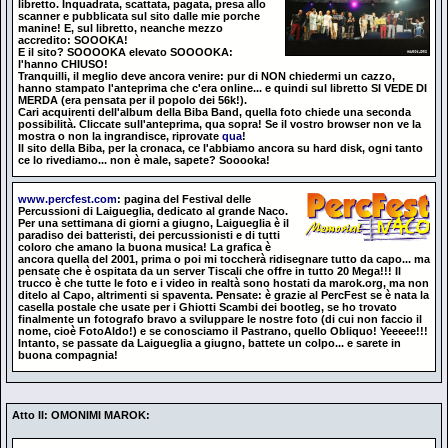
libretto. Inquadrata, scattata, pagata, presa allo
scanner e pubblicata sul sito dalle mie porche
manine! E, sul libretto, neanche mezzo
accredito: SOOOKA!
E il sito? SOOOOKA elevato SOOOOKA:
l'hanno CHIUSO!
Tranquilli, il meglio deve ancora venire: pur di NON chiedermi un cazzo,
hanno stampato l'anteprima che c'era online... e quindi sul libretto SI VEDE DI
MERDA (era pensata per il popolo dei 56k!).
Cari acquirenti dell'album della Biba Band, quella foto chiede una seconda
possibilità. Cliccate sull'anteprima, qua sopra! Se il vostro browser non ve la
mostra o non la ingrandisce, riprovate
qua
!
Il sito della Biba, per la cronaca, ce l'abbiamo ancora su hard disk, ogni tanto
ce lo rivediamo... non è male, sapete? Sooooka!
www.percfest.com
: pagina del Festival delle
Percussioni di Laigueglia, dedicato al grande Naco.
Per una settimana di giorni a giugno, Laigueglia è il
paradiso dei batteristi, dei percussionisti e di tutti
coloro che amano la buona musica! La grafica è
ancora quella del 2001, prima o poi mi toccherà ridisegnare tutto da capo... ma
pensate che è ospitata da un server Tiscali che offre in tutto 20 Mega!!! Il
trucco è che tutte le foto e i video in realtà sono hostati da marok.org, ma non
ditelo al Capo, altrimenti si spaventa. Pensate: è grazie al PercFest se è nata la
casella postale che usate per i Ghiotti Scambi dei bootleg, se ho trovato
finalmente un fotografo bravo a sviluppare le nostre foto (di cui non faccio il
nome, cioè FotoAldo!) e se conosciamo il Pastrano, quello Obliquo! Yeeeee!!!
Intanto, se passate da Laigueglia a giugno, battete un colpo... e sarete in
buona compagnia!
Atto II: OMONIMI MAROK: