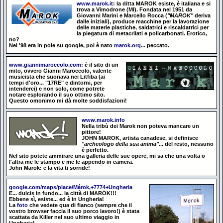
www.marok.it
: la ditta MAROK esiste, è italiana e si
trova a Vimodrone (MI). Fondata nel 1951 da
Giovanni Marini e Marcello Rocca (
"MAROK"
deriva
dalle iniziali), produce macchine per la lavorazione
delle materie plastiche, saldatrici e riscaldatrici per
la piegatura di metacrilati e policarbonati. Erotico,
no?
Nel '98 era in pole su google, poi è nato
marok.org
... peccato.
www.giannimaroccolo.com
: è il sito di un
mito, ovvero Gianni Maroccolo, valente
musicista che suonava nei Litfiba (ai
tempi d'oro... "17RE" e dintorni, per
intenderci) e non solo, come potrete
notare esplorando il suo ottimo sito.
Questo omonimo mi dà molte soddisfazioni!
www.marok.info
Nella tribù dei Marok non poteva mancare un
pittore!
JOHN MAROK, artista canadese, si definisce
"archeologo della sua anima"
... del resto, nessuno
è perfetto.
Nel sito potete ammirare una galleria delle sue opere, mi sa che una volta o
l'altra me le stampo e me le appendo in camera.
John Marok: e la vita ti sorride!
google.com/maps/place/Márok,+7774+Ungheria
E... dulcis in fundo... la città di MAROK!!!
Ebbene sì, esiste... ed è in Ungheria!
La
foto
che vedete qua di fianco (sempre che il
vostro browser faccia il suo porco lavoro!) è stata
scattata da Killer nel suo ultimo viaggio in