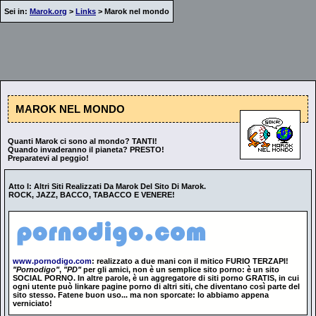
Sei in:
Marok.org
>
Links
> Marok nel mondo
MAROK NEL MONDO
Quanti Marok ci sono al mondo? TANTI!
Quando invaderanno il pianeta? PRESTO!
Preparatevi al peggio!
Atto I: Altri Siti Realizzati Da Marok Del Sito Di Marok.
ROCK, JAZZ, BACCO, TABACCO E VENERE!
www.pornodigo.com
: realizzato a due mani con il mitico FURIO TERZAPI!
"Pornodigo"
,
"PD"
per gli amici, non è un semplice sito porno: è un sito
SOCIAL PORNO. In altre parole, è un aggregatore di siti porno GRATIS, in cui
ogni utente può linkare pagine porno di altri siti, che diventano così parte del
sito stesso. Fatene buon uso... ma non sporcate: lo abbiamo appena
verniciato!