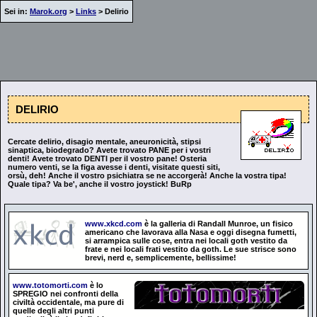
Sei in:
Marok.org
>
Links
> Delirio
DELIRIO
Cercate delirio, disagio mentale, aneuronicità, stipsi
sinaptica, biodegrado? Avete trovato PANE per i vostri
denti! Avete trovato DENTI per il vostro pane! Osteria
numero venti, se la figa avesse i denti, visitate questi siti,
orsù, deh! Anche il vostro psichiatra se ne accorgerà! Anche la vostra tipa!
Quale tipa? Va be', anche il vostro joystick! BuRp
www.xkcd.com
è la galleria di Randall Munroe, un fisico
americano che lavorava alla Nasa e oggi disegna fumetti,
si arrampica sulle cose, entra nei locali goth vestito da
frate e nei locali frati vestito da goth. Le sue strisce sono
brevi, nerd e, semplicemente, bellissime!
www.totomorti.com
è lo
SPREGIO nei confronti della
civiltà occidentale, ma pure di
quelle degli altri punti