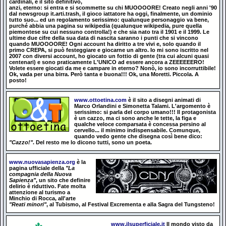
cardinali, è il sito definitivo,
anzi, eterno: si entra e si scommette su chi MUOOOORE! Creato negli anni '90
dal newsgroup it.arti.trash, il gioco iattatore ha oggi, finalmente, un dominio
tutto suo... ed un regolamento serissimo: qualunque personaggio va bene,
purché abbia una pagina su wikipedia (qualunque wikipedia, pure quella
piemontese su cui nessuno controlla!) e che sia nato tra il 1901 e il 1999. Le
ultime due cifre della sua data di nascita saranno i punti che si vincono
quando MUOOOORE! Ogni account ha diritto a tre vivi e, solo quando il
primo CREPA, si può festeggiare e giocarne un altro. Io mi sono iscritto nel
2007 con diversi account, ho giocato un fottio di gente (tra cui alcuni quasi
centenari) e sono praticamente L'UNICO ad essere ancora a ZEEEEEERO!
Volete essere giocati da me e campare in eterno? Nonò, io sono incorruttibile!
Ok, vada per una birra. Però tanta e buona!!! Ok, una Moretti. Piccola. A
posto!
www.ottoetina.com
è il sito a disegni animati di
Marco Orlandini e Simonetta Talami. L'argomento è
serissimo: si parla del corpo umano!!! Il protagonista
è un cazzo, ma ci sono anche le tette, la figa e
qualche veloce comparsata è concessa persino al
cervello... il minimo indispensabile. Comunque,
quando vedo gente che disegna così bene dico:
"Cazzo!"
. Del resto me lo dicono tutti, sono un poeta.
www.nuovasapienza.org
è la
pagina ufficiale della
"La
compagnia della Nuova
Sapienza"
, un sito che definire
delirio è riduttivo. Fate molta
attenzione al turismo a
Minchio di Rocca, all'arte
"Reati minori"
, al Tubismo, al Festival Excrementa e alla Sagra del Tungsteno!
www.ilsuperficiale.it
Il mondo visto da