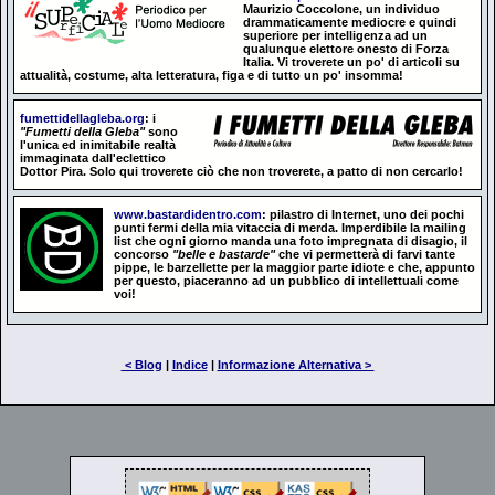
Maurizio Coccolone, un individuo
drammaticamente mediocre e quindi
superiore per intelligenza ad un
qualunque elettore onesto di Forza
Italia. Vi troverete un po' di articoli su
attualità, costume, alta letteratura, figa e di tutto un po' insomma!
fumettidellagleba.org
: i
"Fumetti della Gleba"
sono
l'unica ed inimitabile realtà
immaginata dall'eclettico
Dottor Pira. Solo qui troverete ciò che non troverete, a patto di non cercarlo!
www.bastardidentro.com
: pilastro di Internet, uno dei pochi
punti fermi della mia vitaccia di merda. Imperdibile la mailing
list che ogni giorno manda una foto impregnata di disagio, il
concorso
"belle e bastarde"
che vi permetterà di farvi tante
pippe, le barzellette per la maggior parte idiote e che, appunto
per questo, piaceranno ad un pubblico di intellettuali come
voi!
< Blog
|
Indice
|
Informazione Alternativa >