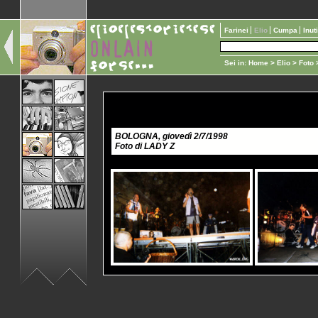
Farinei
Elio
Cumpa
Inut
Sei in:
Home
>
Elio
>
Foto
>
BOLOGNA, giovedì 2/7/1998
Foto di LADY Z