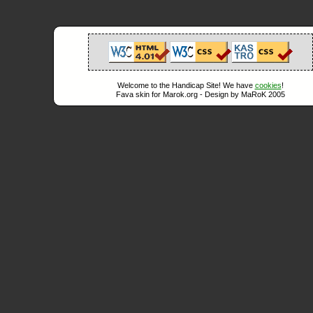
Welcome to the Handicap Site! We have
cookies
!
Fava skin for Marok.org - Design by MaRoK 2005