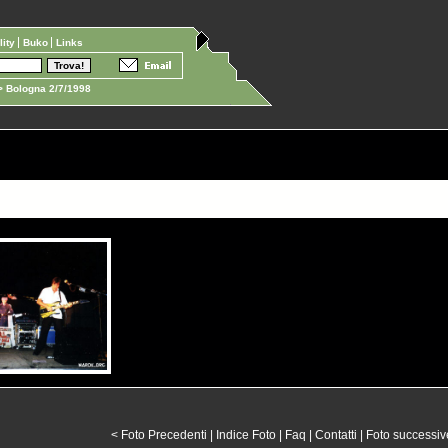
ility
Buko
Links
 Bologna 2/7/1998
< Foto Precedenti
|
Indice Foto
|
Faq
|
Contatti
|
Foto successiv