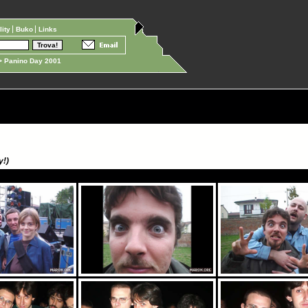
ility
Buko
Links
 Panino Day 2001
y!)