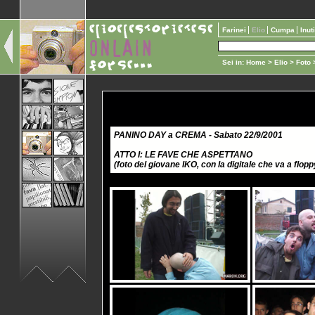
Farinei
Elio
Cumpa
Inut
Sei in:
Home
>
Elio
>
Foto
>
PANINO DAY a CREMA - Sabato 22/9/2001
ATTO I: LE FAVE CHE ASPETTANO
(foto del giovane IKO, con la digitale che va a flopp