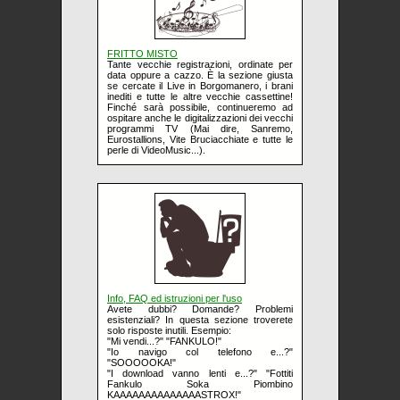
FRITTO MISTO
Tante vecchie registrazioni, ordinate per
data oppure a cazzo. È la sezione giusta
se cercate il Live in Borgomanero, i brani
inediti e tutte le altre vecchie cassettine!
Finché sarà possibile, continueremo ad
ospitare anche le digitalizzazioni dei vecchi
programmi TV (Mai dire, Sanremo,
Eurostallions, Vite Bruciacchiate e tutte le
perle di VideoMusic...).
Info, FAQ ed istruzioni per l'uso
Avete dubbi? Domande? Problemi
esistenziali? In questa sezione troverete
solo risposte inutili. Esempio:
"Mi vendi...?" "FANKULO!"
"Io navigo col telefono e...?"
"SOOOOOKA!"
"I download vanno lenti e...?" "Fottiti
Fankulo Soka Piombino
KAAAAAAAAAAAAAASTROX!"