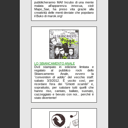
pubblicheranno MAI! Incubo di una mente
malata all'apparenza innocua, cioè
Mapo_Sae, ha preso vita grazie alla
creatività delle menti deviate che popolano
il Buko di marok.org!
LO SBIANCAMENTO ANALE
Dvd stampato in edizione limitata e
regalato al pubblico rock dello
Sbiancamento Anale, ovvero la
"convention di addio"
del vecchio staff:
sabato 3/3/2012. È uscito così, per
ricordare l'era dei
"Ghiotti scambi"
e,
soprattutto, per salutare tutti quelli che
hanno riso, cantato, ballato, suonato,
cazzeggiato e bevuto con noi... perché è
stato divertente!