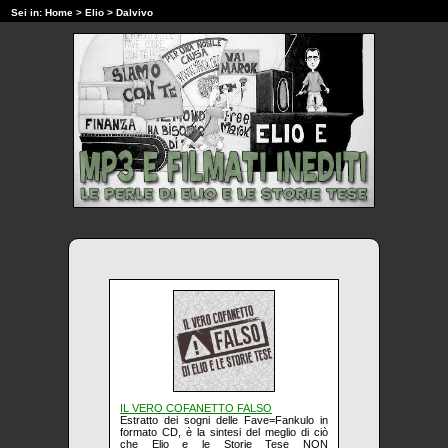
Sei in:
Home
>
Elio
> Dalvivo
IL VERO COFANETTO FALSO
Estratto dei sogni delle Fave=Fankulo in
formato CD, è la sintesi del meglio di ciò
che Elio e le Storie Tese NON