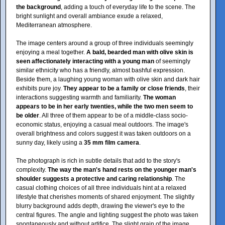
the background
, adding a touch of everyday life to the scene. The
bright sunlight and overall ambiance exude a relaxed,
Mediterranean atmosphere.
The image centers around a group of three individuals seemingly
enjoying a meal together.
A bald, bearded man with olive skin is
seen affectionately interacting with a young man
of seemingly
similar ethnicity who has a friendly, almost bashful expression.
Beside them, a laughing young woman with olive skin and dark hair
exhibits pure joy.
They appear to be a family or close friends
, their
interactions suggesting warmth and familiarity.
The woman
appears to be in her early twenties, while the two men seem to
be older
. All three of them appear to be of a middle-class socio-
economic status, enjoying a casual meal outdoors. The image's
overall brightness and colors suggest it was taken outdoors on a
sunny day, likely using a
35 mm film camera
.
The photograph is rich in subtle details that add to the story's
complexity.
The way the man's hand rests on the younger man's
shoulder suggests a protective and caring relationship
. The
casual clothing choices of all three individuals hint at a relaxed
lifestyle that cherishes moments of shared enjoyment. The slightly
blurry background adds depth, drawing the viewer's eye to the
central figures. The angle and lighting suggest the photo was taken
spontaneously and without artifice. The slight grain of the image