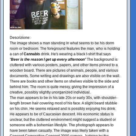
Descrizione:
The image shows a man standing in what seems to be his dorm
room or bedroom. The foreground features the man, who is holding
a can of
Cannabis
drink. He's wearing a black t-shirt that says
"
Beer is the reason I get up every afternoon
"
The background is
cluttered with various posters, papers, and other items pinned to a
wooden board. There are pictures of animals, people, and various
documents. Some writing and drawings are also visible on the wall.
There are books and other items on shelves visible to the side and
behind him. The room is quite messy, giving the impression of a
creative, possibly slightly unorganized individual.
The man appears to be in his late 20s or early 30s, with shoulder-
length brown hair covering most of his face. A slight beard stubble
on his chin. He seems relaxed and is possibly enjoying his drink.
He appears to be of Caucasian descent. His economic status is
unclear, but the cluttered environment might suggest a student or
someone with a bohemian lifestyle. The photograph appears to
have been taken casually. The image was likely taken with a