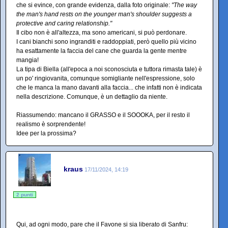
che si evince, con grande evidenza, dalla foto originale:
"The way
the man's hand rests on the younger man's shoulder suggests a
protective and caring relationship."
Il cibo non è all'altezza, ma sono americani, si può perdonare.
I cani bianchi sono ingranditi e raddoppiati, però quello più vicino
ha esattamente la faccia del cane che guarda la gente mentre
mangia!
La tipa di Biella (all'epoca a noi sconosciuta e tuttora rimasta tale) è
un po' ringiovanita, comunque somigliante nell'espressione, solo
che le manca la mano davanti alla faccia... che infatti non è indicata
nella descrizione. Comunque, è un dettaglio da niente.
Riassumendo: mancano il GRASSO e il SOOOKA, per il resto il
realismo è sorprendente!
Idee per la prossima?
kraus
17/11/2024, 14:19
2 punti
Qui, ad ogni modo, pare che il Favone si sia liberato di Sanfru: