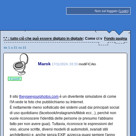
Non sei loggato (
Login
)
*.* : tutto ciò che può essere digitato in digitale
: Come ci vede la nostra IA
Fondo pagina
da 1 a 21 su 21
Marok
17/11/2024, 03:33
modiFICAto
4 punti
Il sito
theyseeyourphotos.com
è un divertente simulatore di come
l'IA vede le foto che pubblichiamo su Internet.
È nettamente meno sofisticato dei sistemi usati dai principali social
di uso quotidiano (facebook/instagram/x/tiktok ecc...), perché non
vuole riconoscere l'identità delle persone (e presumo l'abbiano
fatto per non avere guai). Tuttavia, riconosce le espressioni del
viso, alcune scritte, diversi modelli di automobili, svariati stili
architettonici e, anche senza EXIF, azzecca quasi sempre l'anno