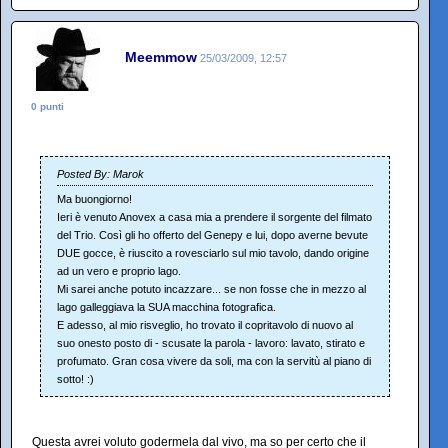
Meemmow
25/03/2009, 12:57
0 punti
Posted By: Marok
Ma buongiorno!
Ieri è venuto Anovex a casa mia a prendere il sorgente del filmato
del Trio. Così gli ho offerto del Genepy e lui, dopo averne bevute
DUE gocce, è riuscito a rovesciarlo sul mio tavolo, dando origine
ad un vero e proprio lago.
Mi sarei anche potuto incazzare... se non fosse che in mezzo al
lago galleggiava la SUA macchina fotografica.
E adesso, al mio risveglio, ho trovato il copritavolo di nuovo al
suo onesto posto di - scusate la parola - lavoro: lavato, stirato e
profumato. Gran cosa vivere da soli, ma con la servitù al piano di
sotto! :)
Questa avrei voluto godermela dal vivo, ma so per certo che il