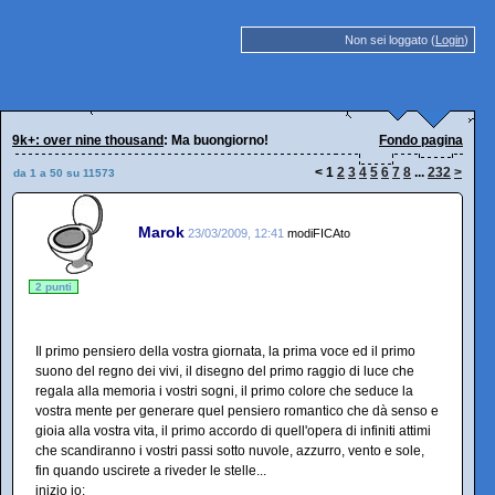
Non sei loggato (
Login
)
9k+: over nine thousand
: Ma buongiorno!
Fondo pagina
<
1
2
3
4
5
6
7
8
...
232
>
da 1 a 50 su 11573
Marok
23/03/2009, 12:41
modiFICAto
2 punti
Il primo pensiero della vostra giornata, la prima voce ed il primo
suono del regno dei vivi, il disegno del primo raggio di luce che
regala alla memoria i vostri sogni, il primo colore che seduce la
vostra mente per generare quel pensiero romantico che dà senso e
gioia alla vostra vita, il primo accordo di quell'opera di infiniti attimi
che scandiranno i vostri passi sotto nuvole, azzurro, vento e sole,
fin quando uscirete a riveder le stelle...
inizio io: