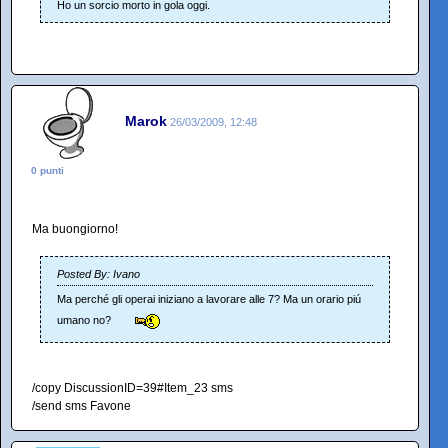
Ho un sorcio morto in gola oggi.
Marok
26/03/2009, 12:48
0 punti
Ma buongiorno!
Posted By: Ivano
Ma perché gli operai iniziano a lavorare alle 7? Ma un orario piú
umano no?
/copy DiscussionID=39#Item_23 sms
/send sms Favone