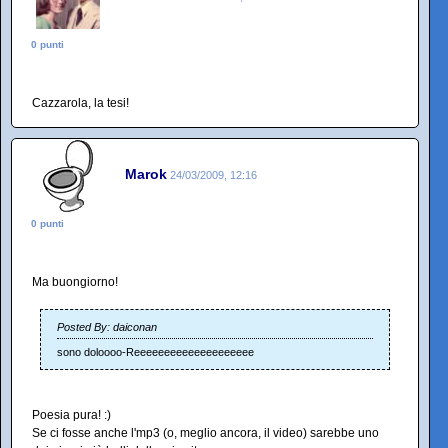
0 punti
Cazzarola, la tesi!
Marok
24/03/2009, 12:16
0 punti
Ma buongiorno!
Posted By: daiconan
sono doloooo-Reeeeeeeeeeeeeeeeeeee
Poesia pura! :)
Se ci fosse anche l'mp3 (o, meglio ancora, il video) sarebbe uno