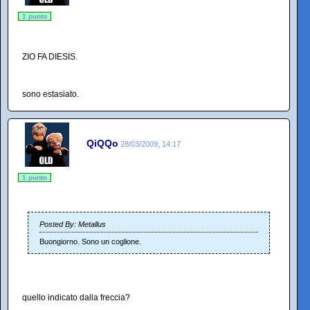
1 punto
ZIO FA DIESIS.
sono estasiato.
QiQQo
28/03/2009, 14:17
1 punto
Posted By: Metallus
Buongiorno. Sono un coglione.
quello indicato dalla freccia?