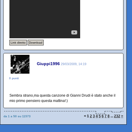
Link diretto
Download
Giuppi1996
29/03/2009, 14:19
0 punti
Sembra strano,ma questa canzone di Gianni Drudi è stato anche il
mio primo pensiero questa mattina!:)
<
1
2
3
4
5
6
7
8
...
232
>
da 1 a 50 su 11573