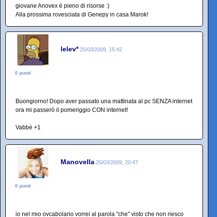
giovane Anovex è pieno di risorse :)
Alla prossima rovesciata di Genepy in casa Marok!
lelev*
25/03/2009, 15:42
0 punti
Buongiorno! Dopo aver passato una mattinata al pc SENZA internet
ora mi passerò il pomeriggio CON internet!
Vabbè +1
Manovella
25/03/2009, 20:47
0 punti
io nel mio ovcabolario vorrei al parola "che" visto che non riesco