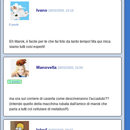
Ivano
28/03/2009, 15:16
0 punti
Eh Marok, è facile per te che fai foto da tanto tempo! Ma qui mica
siamo tutti cosí esperti!
Manovella
28/03/2009, 16:09
1 punto
ma ora sul corriere di caserta come descriveranno l'accaduto??
(intendo quello della macchina rubata dall'amico di marok che
parla a tutti col cellulare di metallus!!!)
lelev*
29/03/2009, 09:07