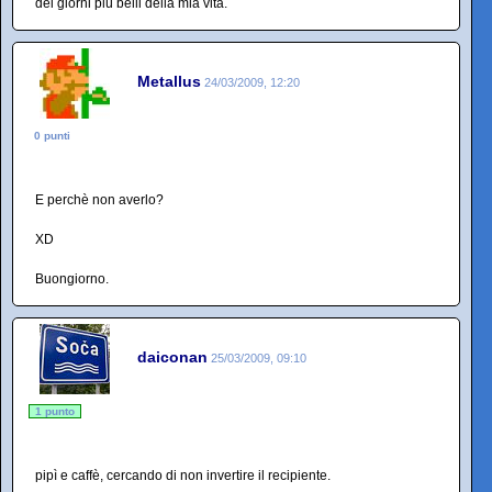
dei giorni più belli della mia vita.
Metallus
24/03/2009, 12:20
0 punti
E perchè non averlo?
XD
Buongiorno.
daiconan
25/03/2009, 09:10
1 punto
pipì e caffè, cercando di non invertire il recipiente.