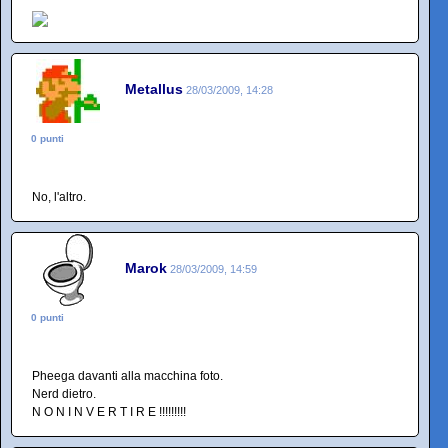
Metallus
28/03/2009, 14:28
0 punti
No, l'altro.
Marok
28/03/2009, 14:59
0 punti
Pheega davanti alla macchina foto.
Nerd dietro.
N O N I N V E R T I R E !!!!!!!!!