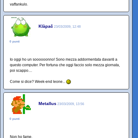
vaffankulo.
Klàpač
23/03/2009, 12:48
0 punti
Io oggi ho un soooooonno! Sono mezza addormentata davanti a
questo computer. Per fortuna che oggi faccio solo mezza giornata,
poi scappo....
Come si dice? Week-end leone...
Metallus
23/03/2009, 13:56
0 punti
Non ho fame.