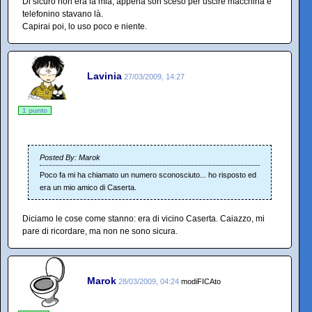
Di sicuro non era la mia, appena son sceso per uscire macchina e
telefonino stavano là.
Capirai poi, lo uso poco e niente.
Lavinia
27/03/2009, 14:27
1 punto
Posted By: Marok
Poco fa mi ha chiamato un numero sconosciuto... ho risposto ed
era un mio amico di Caserta.
Diciamo le cose come stanno: era di vicino Caserta. Caiazzo, mi
pare di ricordare, ma non ne sono sicura.
Marok
28/03/2009, 04:24
modiFICAto