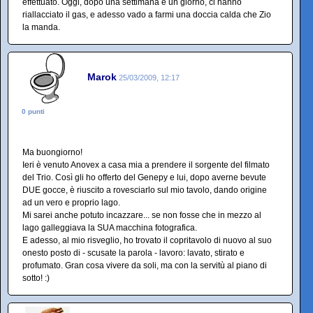
effettuato. Oggi, dopo una settimana e un giorno, ci hanno
riallacciato il gas, e adesso vado a farmi una doccia calda che Zio
la manda.
Marok
25/03/2009, 12:17
0 punti
Ma buongiorno!
Ieri è venuto Anovex a casa mia a prendere il sorgente del filmato
del Trio. Così gli ho offerto del Genepy e lui, dopo averne bevute
DUE gocce, è riuscito a rovesciarlo sul mio tavolo, dando origine
ad un vero e proprio lago.
Mi sarei anche potuto incazzare... se non fosse che in mezzo al
lago galleggiava la SUA macchina fotografica.
E adesso, al mio risveglio, ho trovato il copritavolo di nuovo al suo
onesto posto di - scusate la parola - lavoro: lavato, stirato e
profumato. Gran cosa vivere da soli, ma con la servitù al piano di
sotto! :)