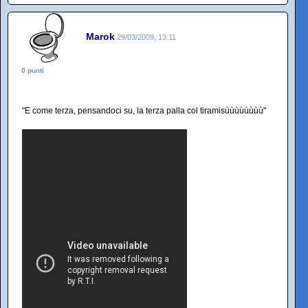
Marok
29/03/2009, 13:11
0 punti
"E come terza, pensandoci su, la terza palla col tiramisùùùùùùùù"