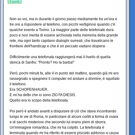
3 punti
Non so voi, ma io durante il giorno passo mediamente tra un'ora e
tre ore a rispondere al telefono, con picchi vertiginosi quando c'è
qualche evento a Torino. La maggior parte delle telefonate dura
poco e non merita di essere archiviata nella memoria della grande
rete, ma ogni tanto capitano dialoghi surreali, che travalicano le
frontiere dell'handicap e che è un peccato vadano dispersi.
Difficilmente una telefonata raggiungerà mai il livello di quella
storica di Sanfru: "Pronto? Ho la barba!"
Però, pochi minuti fa, alle 4 in punto del mattino, quando già mi ero
rassegnato a spegnere il computer ed andare a dormire, è squillato
il telefono.
Era SCHOPENHAUER.
E mi ha detto che io sono ZIO FA DIESIS.
Quello era lo scopo della telefonata.
Poi però è andato avanti a disquisire di ciò che stava incontrando
lungo le vie di Roma, in particolare di alcuni cortili a forma di ovaia
e di sacchi misteriosi che secondo lui erano pieni di sborra.
Un'immagine romantica, che mi ha colpito. La telefonata è
terminata quando mi ha riferito di essersi pisciato addosso a causa