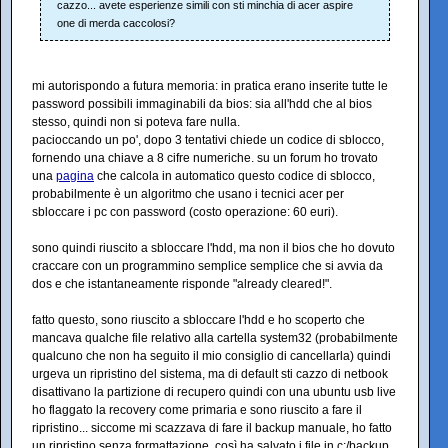
cazzo... avete esperienze simili con sti minchia di acer aspire
one di merda caccolosi?
mi autorispondo a futura memoria: in pratica erano inserite tutte le
password possibili immaginabili da bios: sia all'hdd che al bios
stesso, quindi non si poteva fare nulla.
pacioccando un po', dopo 3 tentativi chiede un codice di sblocco,
fornendo una chiave a 8 cifre numeriche. su un forum ho trovato
una
pagina
che calcola in automatico questo codice di sblocco,
probabilmente è un algoritmo che usano i tecnici acer per
sbloccare i pc con password (costo operazione: 60 euri).
sono quindi riuscito a sbloccare l'hdd, ma non il bios che ho dovuto
craccare con un programmino semplice semplice che si avvia da
dos e che istantaneamente risponde "already cleared!".
fatto questo, sono riuscito a sbloccare l'hdd e ho scoperto che
mancava qualche file relativo alla cartella system32 (probabilmente
qualcuno che non ha seguito il mio consiglio di cancellarla) quindi
urgeva un ripristino del sistema, ma di default sti cazzo di netbook
disattivano la partizione di recupero quindi con una ubuntu usb live
ho flaggato la recovery come primaria e sono riuscito a fare il
ripristino... siccome mi scazzava di fare il backup manuale, ho fatto
un ripristino senza formattazione, così ha salvato i file in c:/backup