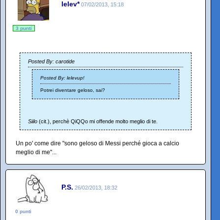
lelev*
07/02/2013, 15:18
3 punti
Posted By: carotide
Posted By: lelevup!
Potrei diventare geloso, sai?
Siilo
(cit.), perchè QiQQo mi offende molto meglio di te.
Un po' come dire "sono geloso di Messi perché gioca a calcio
meglio di me"...
P.S.
26/02/2013, 18:32
0 punti