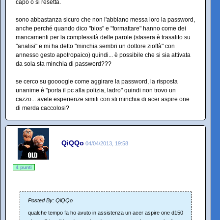
capo o si resetta.
sono abbastanza sicuro che non l'abbiano messa loro la password,
anche perché quando dico "bios" e "formattare" hanno come dei
mancamenti per la complessità delle parole (stasera è trasalito su
"analisi" e mi ha detto "minchia sembri un dottore zioffà" con
annesso gesto apotropaico) quindi... è possibile che si sia attivata
da sola sta minchia di password???
se cerco su goooogle come aggirare la password, la risposta
unanime è "porta il pc alla polizia, ladro" quindi non trovo un
cazzo... avete esperienze simili con sti minchia di acer aspire one
di merda caccolosi?
QiQQo
04/04/2013, 19:58
4 punti
Posted By: QiQQo
qualche tempo fa ho avuto in assistenza un acer aspire one d150