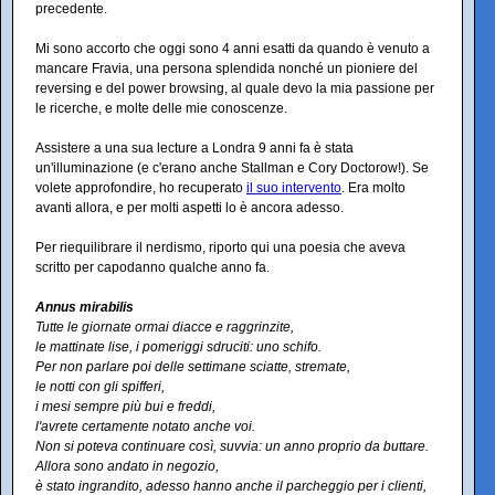
precedente.
Mi sono accorto che oggi sono 4 anni esatti da quando è venuto a
mancare Fravia, una persona splendida nonché un pioniere del
reversing e del power browsing, al quale devo la mia passione per
le ricerche, e molte delle mie conoscenze.
Assistere a una sua lecture a Londra 9 anni fa è stata
un'illuminazione (e c'erano anche Stallman e Cory Doctorow!). Se
volete approfondire, ho recuperato
il suo intervento
. Era molto
avanti allora, e per molti aspetti lo è ancora adesso.
Per riequilibrare il nerdismo, riporto qui una poesia che aveva
scritto per capodanno qualche anno fa.
Annus mirabilis
Tutte le giornate ormai diacce e raggrinzite,
le mattinate lise, i pomeriggi sdruciti: uno schifo.
Per non parlare poi delle settimane sciatte, stremate,
le notti con gli spifferi,
i mesi sempre più bui e freddi,
l'avrete certamente notato anche voi.
Non si poteva continuare così, suvvia: un anno proprio da buttare.
Allora sono andato in negozio,
è stato ingrandito, adesso hanno anche il parcheggio per i clienti,