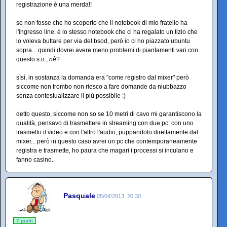
registrazione è una merda!!
se non fosse che ho scoperto che il notebook di mio fratello ha
l'ingresso line. è lo stesso notebook che ci ha regalato un tizio che
lo voleva buttare per via del bsod, però io ci ho piazzato ubuntu
sopra... quindi dovrei avere meno problemi di piantamenti vari con
questo s.o.,
nè
?
sìsì, in sostanza la domanda era "come registro dal mixer" però
siccome non trombo non riesco a fare domande da niubbazzo
senza contestualizzare il più possibile :)
detto questo, siccome non so se 10 metri di cavo mi garantiscono la
qualità, pensavo di trasmettere in streaming con due pc: con uno
trasmetto il video e con l'altro l'audio, puppandolo direttamente dal
mixer... però in questo caso avrei un pc che contemporaneamente
registra e trasmette, ho paura che magari i processi si inculano e
fanno casino.
Pasquale
05/04/2013, 20:30
7 punti