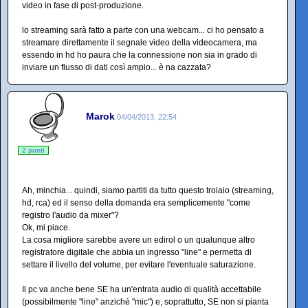
video in fase di post-produzione.
lo streaming sarà fatto a parte con una webcam... ci ho pensato a
streamare direttamente il segnale video della videocamera, ma
essendo in hd ho paura che la connessione non sia in grado di
inviare un flusso di dati così ampio... è na cazzata?
Marok
04/04/2013, 22:54
2 punti
Ah, minchia... quindi, siamo partiti da tutto questo troiaio (streaming,
hd, rca) ed il senso della domanda era semplicemente "come
registro l'audio da mixer"?
Ok, mi piace.
La cosa migliore sarebbe avere un edirol o un qualunque altro
registratore digitale che abbia un ingresso "line" e permetta di
settare il livello del volume, per evitare l'eventuale saturazione.
Il pc va anche bene SE ha un'entrata audio di qualità accettabile
(possibilmente "line" anziché "mic") e, soprattutto, SE non si pianta