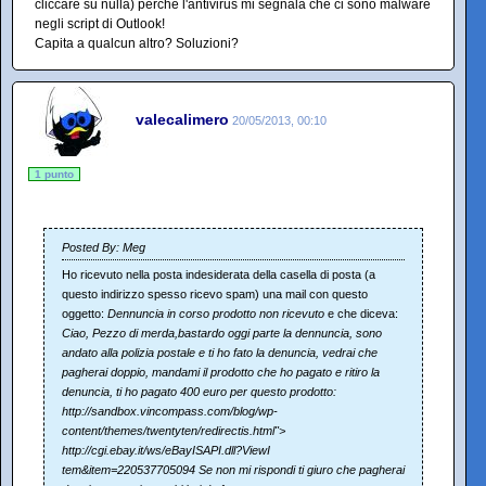
cliccare su nulla) perché l'antivirus mi segnala che ci sono malware
negli script di Outlook!
Capita a qualcun altro? Soluzioni?
valecalimero
20/05/2013, 00:10
1 punto
Posted By: Meg
Ho ricevuto nella posta indesiderata della casella di posta (a
questo indirizzo spesso ricevo spam) una mail con questo
oggetto:
Dennuncia in corso prodotto non ricevuto
e che diceva:
Ciao, Pezzo di merda,bastardo oggi parte la dennuncia, sono
andato alla polizia postale e ti ho fato la denuncia, vedrai che
pagherai doppio, mandami il prodotto che ho pagato e ritiro la
denuncia, ti ho pagato 400 euro per questo prodotto:
http://sandbox.vincompass.com/blog/wp-
content/themes/twentyten/redirectis.html">
http://cgi.ebay.it/ws/eBayISAPI.dll?ViewI
tem&item=220537705094 Se non mi rispondi ti giuro che pagherai