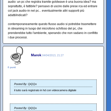
audio: un pc che registra tramite goldwave è una buona idea? ma
soprattutto, è fattibile? pensavo di uscire dalle prese rca ed entrare
col jack audio-in nel pc... eventualmente altri supporti più
adatti/indicati?
contemporaneamente questo flusso audio si potrebbe trasmettere
in streaming in luogo del microfono schifoso del pc, che
prenderebbe tutto l'ambiente, sperando che non vadano in conflitto
i due processi.
Marok
04/04/2013, 21:27
0 punti
Posted By: QiQQo
il tutto sarà registrato in hd con videocamera digitale
Posted By: QiQQo