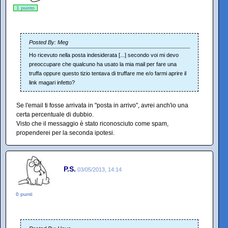
1 punto
Posted By: Meg
Ho ricevuto nella posta indesiderata [...] secondo voi mi devo
preoccupare che qualcuno ha usato la mia mail per fare una
truffa oppure questo tizio tentava di truffare me e/o farmi aprire il
link magari infetto?
Se l'email ti fosse arrivata in "posta in arrivo", avrei anch'io una
certa percentuale di dubbio.
Visto che il messaggio è stato riconosciuto come spam,
propenderei per la seconda ipotesi.
P.S.
03/05/2013, 14:14
0 punti