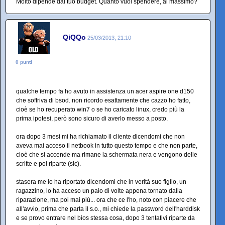
Molto dipende dal tuo budget. Quanto vuoi spendere, al massimo?
QiQQo
25/03/2013, 21:10
0 punti
qualche tempo fa ho avuto in assistenza un acer aspire one d150
che soffriva di bsod. non ricordo esattamente che cazzo ho fatto,
cioè se ho recuperato win7 o se ho caricato linux, credo più la
prima ipotesi, però sono sicuro di averlo messo a posto.
ora dopo 3 mesi mi ha richiamato il cliente dicendomi che non
aveva mai acceso il netbook in tutto questo tempo e che non parte,
cioè che si accende ma rimane la schermata nera e vengono delle
scritte e poi riparte (sic).
stasera me lo ha riportato dicendomi che in verità suo figlio, un
ragazzino, lo ha acceso un paio di volte appena tornato dalla
riparazione, ma poi mai più... ora che ce l'ho, noto con piacere che
all'avvio, prima che parta il s.o., mi chiede la password dell'harddisk
e se provo entrare nel bios stessa cosa, dopo 3 tentativi riparte da