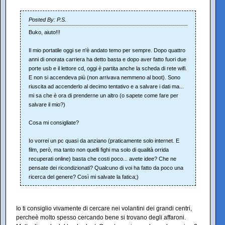
Posted By: P.S.
Buko, aiuto!!!
Il mio portatile oggi se n'è andato temo per sempre. Dopo quattro
anni di onorata carriera ha detto basta e dopo aver fatto fuori due
porte usb e il lettore cd, oggi è partita anche la scheda di rete wifi.
E non si accendeva più (non arrivava nemmeno al boot). Sono
riuscita ad accenderlo al decimo tentativo e a salvare i dati ma...
mi sa che è ora di prenderne un altro (o sapete come fare per
salvare il mio?)
Cosa mi consigliate?
Io vorrei un pc quasi da anziano (praticamente solo internet. E
film, però, ma tanto non quelli fighi ma solo di qualità orrida
recuperati online) basta che costi poco... avete idee? Che ne
pensate dei ricondizionati? Qualcuno di voi ha fatto da poco una
ricerca del genere? Così mi salvate la fatica;)
Io ti consiglio vivamente di cercare nei volantini dei grandi centri,
percheè molto spesso cercando bene si trovano degli affaroni.