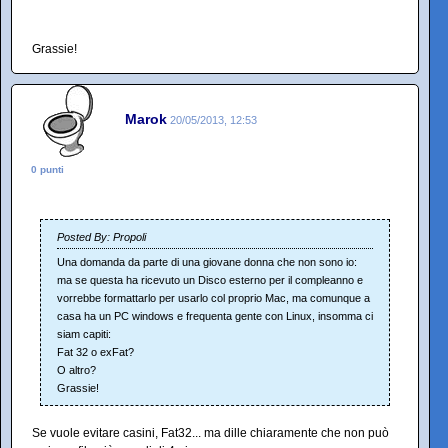
Grassie!
Marok
20/05/2013, 12:53
0 punti
Posted By: Propoli
Una domanda da parte di una giovane donna che non sono io:
ma se questa ha ricevuto un Disco esterno per il compleanno e
vorrebbe formattarlo per usarlo col proprio Mac, ma comunque a
casa ha un PC windows e frequenta gente con Linux, insomma ci
siam capiti:
Fat 32 o exFat?
O altro?
Grassie!
Se vuole evitare casini, Fat32... ma dille chiaramente che non può