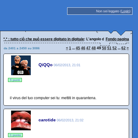
Non sei loggato (
Login
)
*.* : tutto ciò che può essere digitato in digitale
: L'angolo dei diversamente ne
Fondo pagina
<
1
...
45
46
47
48
49
50
51
52
...
62
>
da 2401 a 2450 su 3086
QiQQo
06/02/2013, 21:01
5 punti
il virus del tuo computer sei tu: mettiti in quarantena.
carotide
06/02/2013, 21:02
1 punto