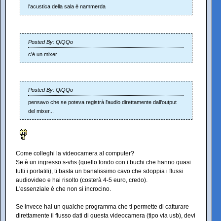
l'acustica della sala è nammerda
Posted By: QiQQo
c'è un mixer
Posted By: QiQQo
pensavo che se poteva registrà l'audio direttamente dall'output
del mixer...
Come colleghi la videocamera al computer?
Se è un ingresso s-vhs (quello tondo con i buchi che hanno quasi
tutti i portatili), ti basta un banalissimo cavo che sdoppia i flussi
audiovideo e hai risolto (costerà 4-5 euro, credo).
L'essenziale è che non si incrocino.
Se invece hai un qualche programma che ti permette di catturare
direttamente il flusso dati di questa videocamera (tipo via usb), devi