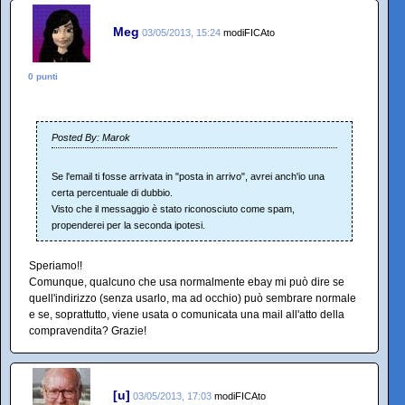
Meg
03/05/2013, 15:24
modiFICAto
0 punti
Posted By: Marok
Se l'email ti fosse arrivata in "posta in arrivo", avrei anch'io una
certa percentuale di dubbio.
Visto che il messaggio è stato riconosciuto come spam,
propenderei per la seconda ipotesi.
Speriamo!!
Comunque, qualcuno che usa normalmente ebay mi può dire se
quell'indirizzo (senza usarlo, ma ad occhio) può sembrare normale
e se, soprattutto, viene usata o comunicata una mail all'atto della
compravendita? Grazie!
[u]
03/05/2013, 17:03
modiFICAto