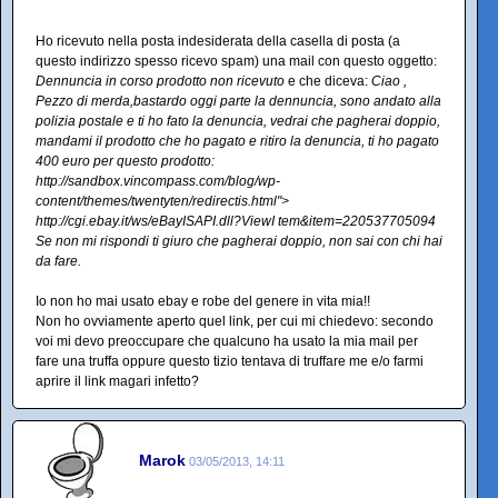
Ho ricevuto nella posta indesiderata della casella di posta (a
questo indirizzo spesso ricevo spam) una mail con questo oggetto:
Dennuncia in corso prodotto non ricevuto
e che diceva:
Ciao ,
Pezzo di merda,bastardo oggi parte la dennuncia, sono andato alla
polizia postale e ti ho fato la denuncia, vedrai che pagherai doppio,
mandami il prodotto che ho pagato e ritiro la denuncia, ti ho pagato
400 euro per questo prodotto:
http://sandbox.vincompass.com/blog/wp-
content/themes/twentyten/redirectis.html">
http://cgi.ebay.it/ws/eBayISAPI.dll?ViewI tem&item=220537705094
Se non mi rispondi ti giuro che pagherai doppio, non sai con chi hai
da fare.
Io non ho mai usato ebay e robe del genere in vita mia!!
Non ho ovviamente aperto quel link, per cui mi chiedevo: secondo
voi mi devo preoccupare che qualcuno ha usato la mia mail per
fare una truffa oppure questo tizio tentava di truffare me e/o farmi
aprire il link magari infetto?
Marok
03/05/2013, 14:11