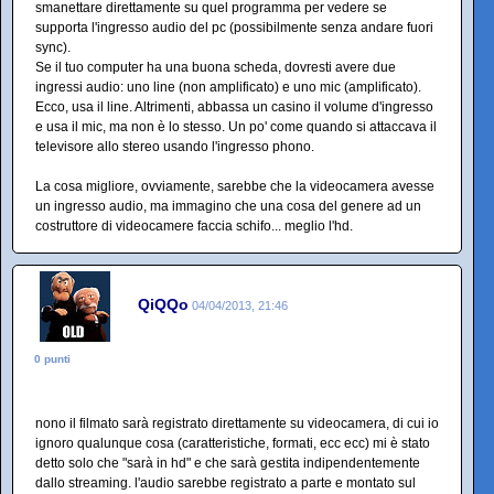
smanettare direttamente su quel programma per vedere se
supporta l'ingresso audio del pc (possibilmente senza andare fuori
sync).
Se il tuo computer ha una buona scheda, dovresti avere due
ingressi audio: uno line (non amplificato) e uno mic (amplificato).
Ecco, usa il line. Altrimenti, abbassa un casino il volume d'ingresso
e usa il mic, ma non è lo stesso. Un po' come quando si attaccava il
televisore allo stereo usando l'ingresso phono.
La cosa migliore, ovviamente, sarebbe che la videocamera avesse
un ingresso audio, ma immagino che una cosa del genere ad un
costruttore di videocamere faccia schifo... meglio l'hd.
QiQQo
04/04/2013, 21:46
0 punti
nono il filmato sarà registrato direttamente su videocamera, di cui io
ignoro qualunque cosa (caratteristiche, formati, ecc ecc) mi è stato
detto solo che "sarà in hd" e che sarà gestita indipendentemente
dallo streaming. l'audio sarebbe registrato a parte e montato sul