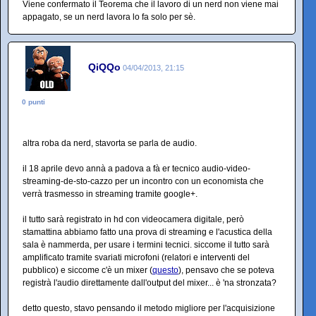
Viene confermato il Teorema che il lavoro di un nerd non viene mai
appagato, se un nerd lavora lo fa solo per sè.
QiQQo
04/04/2013, 21:15
0 punti
altra roba da nerd, stavorta se parla de audio.
il 18 aprile devo annà a padova a fà er tecnico audio-video-
streaming-de-sto-cazzo per un incontro con un economista che
verrà trasmesso in streaming tramite google+.
il tutto sarà registrato in hd con videocamera digitale, però
stamattina abbiamo fatto una prova di streaming e l'acustica della
sala è nammerda, per usare i termini tecnici. siccome il tutto sarà
amplificato tramite svariati microfoni (relatori e interventi del
pubblico) e siccome c'è un mixer (
questo
), pensavo che se poteva
registrà l'audio direttamente dall'output del mixer... è 'na stronzata?
detto questo, stavo pensando il metodo migliore per l'acquisizione