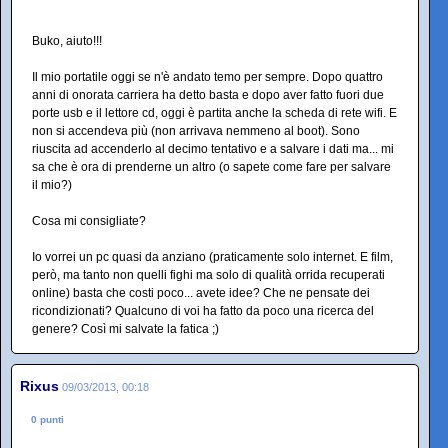
Buko, aiuto!!!
Il mio portatile oggi se n'è andato temo per sempre. Dopo quattro
anni di onorata carriera ha detto basta e dopo aver fatto fuori due
porte usb e il lettore cd, oggi è partita anche la scheda di rete wifi. E
non si accendeva più (non arrivava nemmeno al boot). Sono
riuscita ad accenderlo al decimo tentativo e a salvare i dati ma... mi
sa che è ora di prenderne un altro (o sapete come fare per salvare
il mio?)
Cosa mi consigliate?
Io vorrei un pc quasi da anziano (praticamente solo internet. E film,
però, ma tanto non quelli fighi ma solo di qualità orrida recuperati
online) basta che costi poco... avete idee? Che ne pensate dei
ricondizionati? Qualcuno di voi ha fatto da poco una ricerca del
genere? Così mi salvate la fatica ;)
Rixus
09/03/2013, 00:18
0 punti