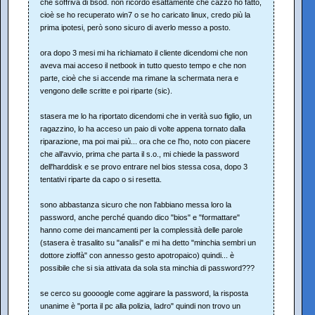
che soffriva di bsod. non ricordo esattamente che cazzo ho fatto,
cioè se ho recuperato win7 o se ho caricato linux, credo più la
prima ipotesi, però sono sicuro di averlo messo a posto.
ora dopo 3 mesi mi ha richiamato il cliente dicendomi che non
aveva mai acceso il netbook in tutto questo tempo e che non
parte, cioè che si accende ma rimane la schermata nera e
vengono delle scritte e poi riparte (sic).
stasera me lo ha riportato dicendomi che in verità suo figlio, un
ragazzino, lo ha acceso un paio di volte appena tornato dalla
riparazione, ma poi mai più... ora che ce l'ho, noto con piacere
che all'avvio, prima che parta il s.o., mi chiede la password
dell'harddisk e se provo entrare nel bios stessa cosa, dopo 3
tentativi riparte da capo o si resetta.
sono abbastanza sicuro che non l'abbiano messa loro la
password, anche perché quando dico "bios" e "formattare"
hanno come dei mancamenti per la complessità delle parole
(stasera è trasalito su "analisi" e mi ha detto "minchia sembri un
dottore zioffà" con annesso gesto apotropaico) quindi... è
possibile che si sia attivata da sola sta minchia di password???
se cerco su goooogle come aggirare la password, la risposta
unanime è "porta il pc alla polizia, ladro" quindi non trovo un