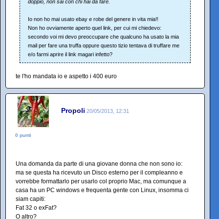
doppio, non sai con chi hai da fare.
Io non ho mai usato ebay e robe del genere in vita mia!!
Non ho ovviamente aperto quel link, per cui mi chiedevo:
secondo voi mi devo preoccupare che qualcuno ha usato la mia
mail per fare una truffa oppure questo tizio tentava di truffare me
e/o farmi aprire il link magari infetto?
te l'ho mandata io e aspetto i 400 euro
Propoli
20/05/2013, 12:31
0 punti
Una domanda da parte di una giovane donna che non sono io:
ma se questa ha ricevuto un Disco esterno per il compleanno e
vorrebbe formattarlo per usarlo col proprio Mac, ma comunque a
casa ha un PC windows e frequenta gente con Linux, insomma ci
siam capiti:
Fat 32 o exFat?
O altro?