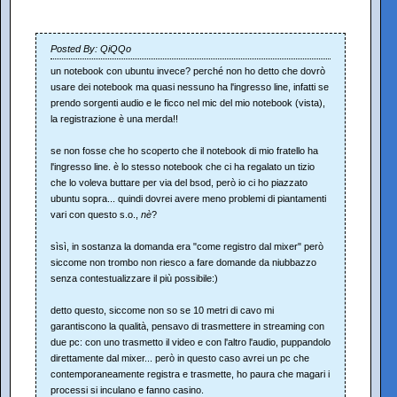
Posted By: QiQQo
un notebook con ubuntu invece? perché non ho detto che dovrò
usare dei notebook ma quasi nessuno ha l'ingresso line, infatti se
prendo sorgenti audio e le ficco nel mic del mio notebook (vista),
la registrazione è una merda!!
se non fosse che ho scoperto che il notebook di mio fratello ha
l'ingresso line. è lo stesso notebook che ci ha regalato un tizio
che lo voleva buttare per via del bsod, però io ci ho piazzato
ubuntu sopra... quindi dovrei avere meno problemi di piantamenti
vari con questo s.o.,
nè
?
sìsì, in sostanza la domanda era "come registro dal mixer" però
siccome non trombo non riesco a fare domande da niubbazzo
senza contestualizzare il più possibile:)
detto questo, siccome non so se 10 metri di cavo mi
garantiscono la qualità, pensavo di trasmettere in streaming con
due pc: con uno trasmetto il video e con l'altro l'audio, puppandolo
direttamente dal mixer... però in questo caso avrei un pc che
contemporaneamente registra e trasmette, ho paura che magari i
processi si inculano e fanno casino.