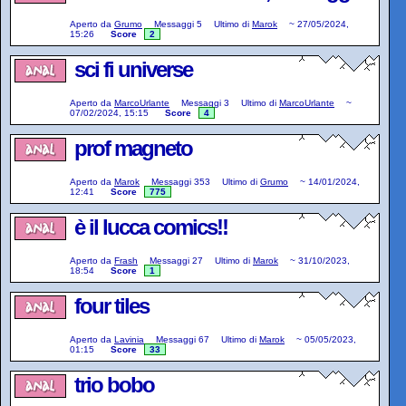
Aperto da
Grumo
Messaggi
5
Ultimo di
Marok
~
27/05/2024,
15:26
Score
2
sci fi universe
Aperto da
MarcoUrlante
Messaggi
3
Ultimo di
MarcoUrlante
~
07/02/2024, 15:15
Score
4
prof magneto
Aperto da
Marok
Messaggi
353
Ultimo di
Grumo
~
14/01/2024,
12:41
Score
775
è il lucca comics!!
Aperto da
Frash
Messaggi
27
Ultimo di
Marok
~
31/10/2023,
18:54
Score
1
four tiles
Aperto da
Lavinia
Messaggi
67
Ultimo di
Marok
~
05/05/2023,
01:15
Score
33
trio bobo