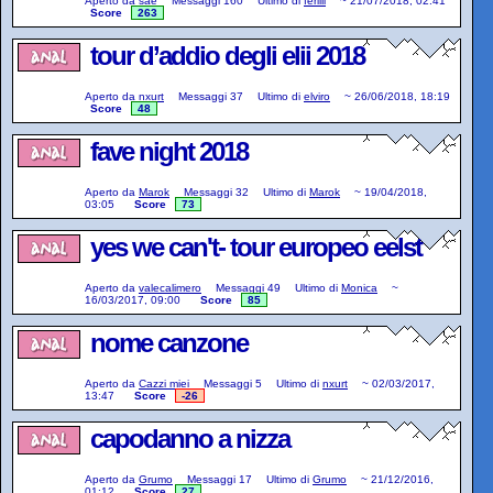
Aperto da
sae
Messaggi
160
Ultimo di
ferilli
~
21/07/2018, 02:41
Score
263
tour d’addio degli elii 2018
Aperto da
nxurt
Messaggi
37
Ultimo di
elviro
~
26/06/2018, 18:19
Score
48
fave night 2018
Aperto da
Marok
Messaggi
32
Ultimo di
Marok
~
19/04/2018,
03:05
Score
73
yes we can't- tour europeo eelst
Aperto da
valecalimero
Messaggi
49
Ultimo di
Monica
~
16/03/2017, 09:00
Score
85
nome canzone
Aperto da
Cazzi miei
Messaggi
5
Ultimo di
nxurt
~
02/03/2017,
13:47
Score
-26
capodanno a nizza
Aperto da
Grumo
Messaggi
17
Ultimo di
Grumo
~
21/12/2016,
01:12
Score
27