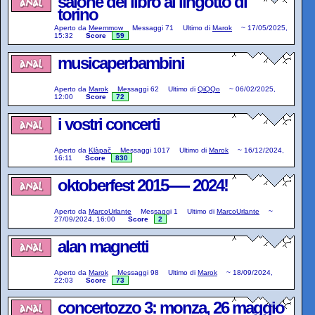
salone del libro al lingotto di
torino
Aperto da
Meemmow
Messaggi
71
Ultimo di
Marok
~
17/05/2025,
15:32
Score
59
musicaperbambini
Aperto da
Marok
Messaggi
62
Ultimo di
QiQQo
~
06/02/2025,
12:00
Score
72
i vostri concerti
Aperto da
Klàpač
Messaggi
1017
Ultimo di
Marok
~
16/12/2024,
16:11
Score
830
oktoberfest 2015----- 2024!
Aperto da
MarcoUrlante
Messaggi
1
Ultimo di
MarcoUrlante
~
27/09/2024, 16:00
Score
2
alan magnetti
Aperto da
Marok
Messaggi
98
Ultimo di
Marok
~
18/09/2024,
22:03
Score
73
concertozzo 3: monza, 26 maggio