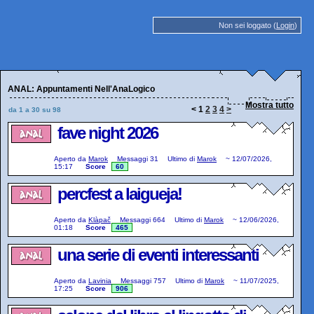
Non sei loggato (
Login
)
ANAL: Appuntamenti Nell'AnaLogico
Mostra tutto
<
1
2
3
4
>
da 1 a 30 su 98
fave night 2026
Aperto da
Marok
Messaggi
31
Ultimo di
Marok
~
12/07/2026,
15:17
Score
60
percfest a laigueja!
Aperto da
Klàpač
Messaggi
664
Ultimo di
Marok
~
12/06/2026,
01:18
Score
465
una serie di eventi interessanti
Aperto da
Lavinia
Messaggi
757
Ultimo di
Marok
~
11/07/2025,
17:25
Score
906