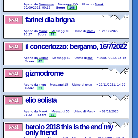
Aperto da
Meemmow
Messaggi
155
Ultimo di
Marok
~
26/09/2022, 00:17
Score
168
farinei dla brigna
Aperto da
Marok
Messaggi
80
Ultimo di
Marok
~
26/08/2022,
16:27
Score
76
il concertozzo: bergamo, 16/7/2022
Aperto da
Grumo
Messaggi
42
Ultimo di
sae
~
20/07/2022, 15:45
Score
42
gizmodrome
Aperto da
nxurt
Messaggi
15
Ultimo di
nxurt
~
25/11/2021, 14:25
Score
21
elio solista
Aperto da
Marok
Messaggi
50
Ultimo di
Marok
~
09/02/2020,
01:32
Score
83
barolo 2018 this is the end my
only friend