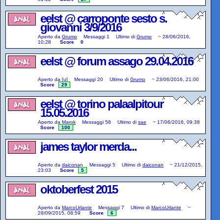
eelst @ carroponte sesto s.
giovanni 3/9/2016
Aperto da
Grumo
Messaggi
1
Ultimo di
Grumo
~
28/06/2016,
10:28
Score
0
eelst @ forum assago 29.04.2016
Aperto da
[u]
Messaggi
20
Ultimo di
Grumo
~
23/06/2016, 21:00
Score
29
eelst @ torino palaalpitour
15.05.2016
Aperto da
Marok
Messaggi
58
Ultimo di
sae
~
17/06/2016, 09:38
Score
100
james taylor merda...
Aperto da
daiconan
Messaggi
5
Ultimo di
daiconan
~
21/12/2015,
23:03
Score
5
oktoberfest 2015
Aperto da
MarcoUrlante
Messaggi
7
Ultimo di
MarcoUrlante
~
28/09/2015, 08:59
Score
6