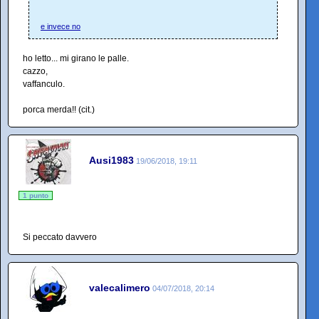
e invece no
ho letto... mi girano le palle.
cazzo,
vaffanculo.
porca merda!! (cit.)
Ausi1983
19/06/2018, 19:11
1 punto
Si peccato davvero
valecalimero
04/07/2018, 20:14