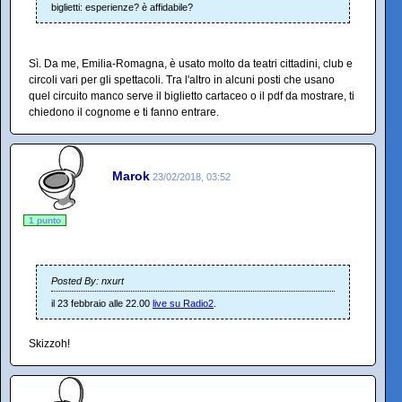
biglietti: esperienze? è affidabile?
Sì. Da me, Emilia-Romagna, è usato molto da teatri cittadini, club e
circoli vari per gli spettacoli. Tra l'altro in alcuni posti che usano
quel circuito manco serve il biglietto cartaceo o il pdf da mostrare, ti
chiedono il cognome e ti fanno entrare.
Marok
23/02/2018, 03:52
1 punto
Posted By: nxurt
il 23 febbraio alle 22.00
live su Radio2
.
Skizzoh!