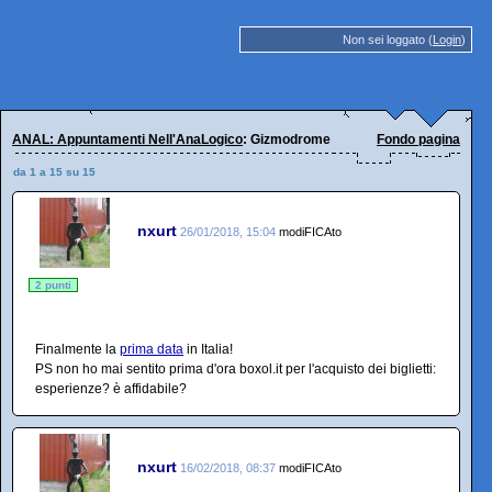
Non sei loggato (
Login
)
ANAL: Appuntamenti Nell'AnaLogico
: Gizmodrome
Fondo pagina
da 1 a 15 su 15
nxurt
26/01/2018, 15:04
modiFICAto
2 punti
Finalmente la
prima data
in Italia!
PS non ho mai sentito prima d'ora boxol.it per l'acquisto dei biglietti:
esperienze? è affidabile?
nxurt
16/02/2018, 08:37
modiFICAto