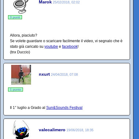
Marok
25/02/2018, 02:02
3 punti
Allora, piaciuto?
Se volete guardare o scaricare facilmente il video, vi segnalo che è
stato già caricato su
youtube
e
facebook
!
(tnx Duccio)
nxurt
24/04/2018, 07:08
1 punto
Il 1° luglio a Grado al
Sun&Sounds Festival
valecalimero
19/06/2018, 18:35