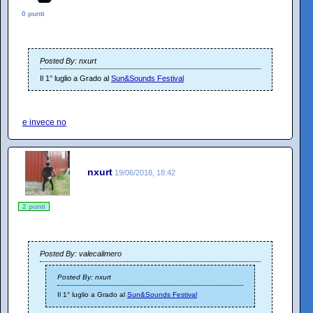
0 punti
Posted By: nxurt
Il 1° luglio a Grado al
Sun&Sounds Festival
e invece no
nxurt
19/06/2018, 18:42
2 punti
Posted By: valecalimero
Posted By: nxurt
Il 1° luglio a Grado al
Sun&Sounds Festival