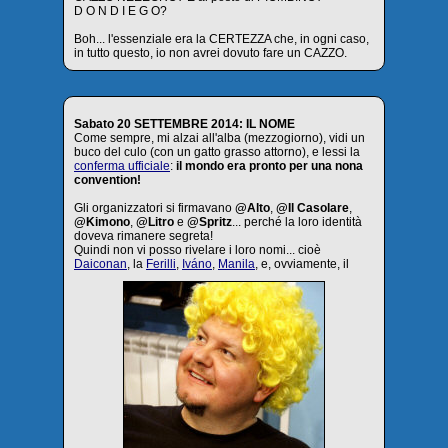
D O N D I E G O?
Boh... l'essenziale era la CERTEZZA che, in ogni caso,
in tutto questo, io non avrei dovuto fare un CAZZO.
Sabato 20 SETTEMBRE 2014: IL NOME
Come sempre, mi alzai all'alba (mezzogiorno), vidi un
buco del culo (con un gatto grasso attorno), e lessi la
conferma ufficiale
:
il mondo era pronto per una nona
convention!
Gli organizzatori si firmavano
@Alto
,
@Il Casolare
,
@Kimono
,
@Litro
e
@Spritz
... perché la loro identità
doveva rimanere segreta!
Quindi non vi posso rivelare i loro nomi... cioè
Daiconan
, la
Ferilli
,
Iváno
,
Manila
, e, ovviamente, il