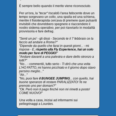
È sempre bello quando il merito viene riconosciuto.
Per un'ora, la
"tecar"
riscaldò l'area fatiscente dove un
tempo sorgevano un collo, una spalla ed una schiena,
mentre il fisioterapista cercava di premere quei pulsanti
invisibili che dovrebbero spegnere e riaccendere il
nostro sistema operativo, per poi riavviarlo in modalità
provvisoria e fare defrag.
"Senti un po' -
gli dissi
- Secondo te il 7 febbraio ce la
faccio ad andare a Roma?"
"Dipende da quello che farai in questi giorni... -
mi
rispose
- E,
rispetto alla Fly Experience, hai un solo
modo per fare di PEGGIO
!"
"Andare davanti a una palestra e dare dello stronzo a
tutti?"
"No... -
commentò, tutto serio -
Ti dirò che una volta
L'HO FATTO, mi hanno picchiato e il giorno dopo stavo
persino meglio..."
"Ah..."
"No, puoi fare
il BUNGEE JUMPING
... con quello, hai
buone speranze di restare PARALIZZATO! Te ne
prenoto uno per domani?"
"Ok. Però non ti pago finché non mi rimetti a posto!
COME NUOVO!"
Una volta a casa, iniziai ad informarmi sui
pellegrinaggi a Lourdes.