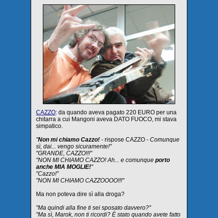
CAZZO
: da quando aveva pagato 220 EURO per una
chitarra a cui Mangoni aveva DATO FUOCO, mi stava
simpatico.
"
Non mi chiamo Cazzo!
-
rispose CAZZO
- Comunque
sì, dai... vengo sicuramente!"
"GRANDE, CAZZO!!!"
"NON MI CHIAMO CAZZO! Ah... e comunque
porto
anche MIA MOGLIE!
"
"Cazzo!"
"NON MI CHIAMO CAZZOOOO!!!"
Ma non poteva dire sì alla droga?
"Ma quindi alla fine ti sei sposato davvero?"
"Ma sì, Marok, non ti ricordi? È stato quando avete fatto