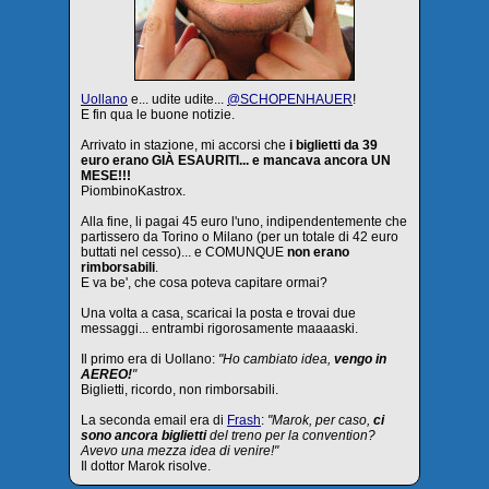
Uollano
e... udite udite...
@SCHOPENHAUER
!
E fin qua le buone notizie.
Arrivato in stazione, mi accorsi che
i biglietti da 39
euro erano GIÀ ESAURITI... e mancava ancora UN
MESE!!!
PiombinoKastrox.
Alla fine, li pagai 45 euro l'uno, indipendentemente che
partissero da Torino o Milano (per un totale di 42 euro
buttati nel cesso)... e COMUNQUE
non erano
rimborsabili
.
E va be', che cosa poteva capitare ormai?
Una volta a casa, scaricai la posta e trovai due
messaggi... entrambi rigorosamente maaaaski.
Il primo era di Uollano:
"Ho cambiato idea,
vengo in
AEREO!
"
Biglietti, ricordo, non rimborsabili.
La seconda email era di
Frash
:
"Marok, per caso,
ci
sono ancora biglietti
del treno per la convention?
Avevo una mezza idea di venire!"
Il dottor Marok risolve.