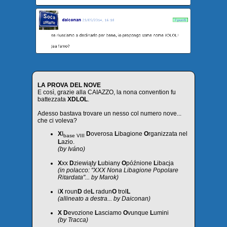
LA PROVA DEL NOVE
E così, grazie alla CAIAZZO, la nona convention fu
battezzata
XDLOL
.
Adesso bastava trovare un nesso col numero nove...
che ci voleva?
X
I
D
overosa
L
ibagione
O
rganizzata nel
base VIII
L
azio.
(by Iváno)
X
xx
D
ziewiąty
L
ubiany
O
późnione
L
ibacja
(in polacco: "XXX Nona Libagione Popolare
Ritardata"... by Marok)
i
X
roun
D
de
L
radun
O
trol
L
(allineato a destra... by Daiconan)
X
D
evozione
L
asciamo
O
vunque
L
umini
(by Tracca)