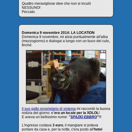
Quattro meravigliose idee che non si inculò
NESSUNO!
Peccato.
Domenica 9 novembre 2014: LA LOCATION
Domenica 9 novembre, mi alzai puntualmente all'alba
(mezzogiorno) e dialogai a lungo con un buco del culo,
finché
il suo gatto proprietario di sistema
mi raccontò la buona
notizia del giorno:
c'era un locale per la XDLOL
!
E aveva un bellissimo nome:
"
SPAZIO EBBRO
"
!!!
L'ingresso costava
3 euro
, il mangiare si poteva
portare da casa e, per la notte, c'era posto all'
hotel