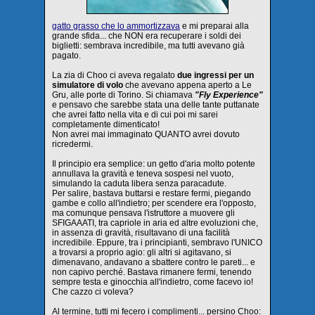
gatto grasso che lo ammortizzava
e mi preparai alla
grande sfida... che NON era recuperare i soldi dei
biglietti: sembrava incredibile, ma tutti avevano già
pagato.
La zia di Choo ci aveva regalato
due ingressi per un
simulatore di volo
che avevano appena aperto a Le
Gru, alle porte di Torino. Si chiamava
"Fly Experience"
e pensavo che sarebbe stata una delle tante puttanate
che avrei fatto nella vita e di cui poi mi sarei
completamente dimenticato!
Non avrei mai immaginato QUANTO avrei dovuto
ricredermi.
Il principio era semplice: un getto d'aria molto potente
annullava la gravità e teneva sospesi nel vuoto,
simulando la caduta libera senza paracadute.
Per salire, bastava buttarsi e restare fermi, piegando
gambe e collo all'indietro; per scendere era l'opposto,
ma comunque pensava l'istruttore a muovere gli
SFIGAAATI, tra capriole in aria ed altre evoluzioni che,
in assenza di gravità, risultavano di una facilità
incredibile. Eppure, tra i principianti, sembravo l'UNICO
a trovarsi a proprio agio: gli altri si agitavano, si
dimenavano, andavano a sbattere contro le pareti... e
non capivo perché. Bastava rimanere fermi, tenendo
sempre testa e ginocchia all'indietro, come facevo io!
Che cazzo ci voleva?
Al termine, tutti mi fecero i complimenti... persino Choo: