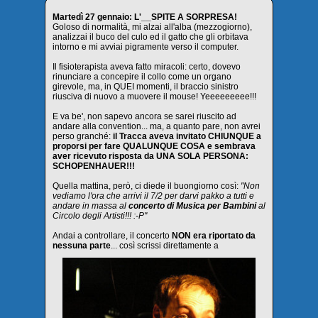
Martedì 27 gennaio: L'__SPITE A SORPRESA!
Goloso di normalità, mi alzai all'alba (mezzogiorno),
analizzai il buco del culo ed il gatto che gli orbitava
intorno e mi avviai pigramente verso il computer.
Il fisioterapista aveva fatto miracoli: certo, dovevo
rinunciare a concepire il collo come un organo
girevole, ma, in QUEI momenti, il braccio sinistro
riusciva di nuovo a muovere il mouse! Yeeeeeeeee!!!
E va be', non sapevo ancora se sarei riuscito ad
andare alla convention... ma, a quanto pare, non avrei
perso granché:
il Tracca aveva invitato CHIUNQUE a
proporsi per fare QUALUNQUE COSA e sembrava
aver ricevuto risposta da UNA SOLA PERSONA:
SCHOPENHAUER!!!
Quella mattina, però, ci diede il buongiorno così:
"Non
vediamo l'ora che arrivi il 7/2 per darvi pakko a tutti e
andare in massa al
concerto di Musica per Bambini
al
Circolo degli Artisti!!! :-P"
Andai a controllare, il concerto
NON era riportato da
nessuna parte
... così scrissi direttamente a