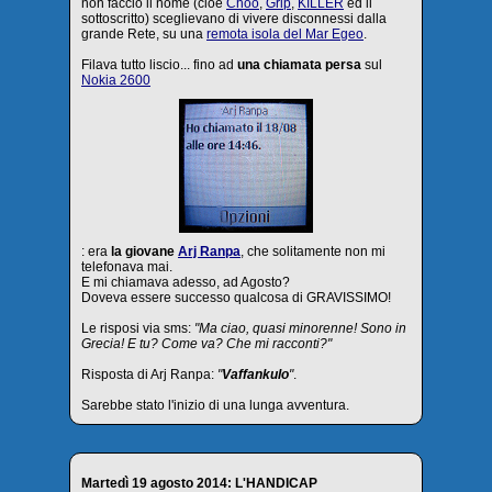
non faccio il nome (cioè
Choo
,
Grip
,
KILLER
ed il
sottoscritto) sceglievano di vivere disconnessi dalla
grande Rete, su una
remota isola del Mar Egeo
.
Filava tutto liscio... fino ad
una chiamata persa
sul
Nokia 2600
: era
la giovane
Arj Ranpa
, che solitamente non mi
telefonava mai.
E mi chiamava adesso, ad Agosto?
Doveva essere successo qualcosa di GRAVISSIMO!
Le risposi via sms:
"Ma ciao, quasi minorenne! Sono in
Grecia! E tu? Come va? Che mi racconti?"
Risposta di Arj Ranpa:
"
Vaffankulo
"
.
Sarebbe stato l'inizio di una lunga avventura.
Martedì 19 agosto 2014: L'HANDICAP