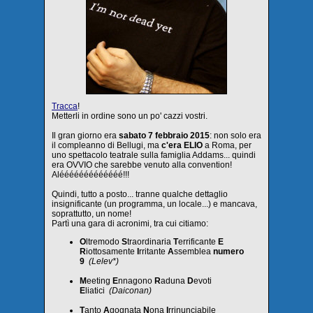
Tracca
!
Metterli in ordine sono un po' cazzi vostri.
Il gran giorno era
sabato 7 febbraio 2015
: non solo era
il compleanno di Bellugi, ma
c'era ELIO
a Roma, per
uno spettacolo teatrale sulla famiglia Addams... quindi
era OVVIO che sarebbe venuto alla convention!
Alééééééééééééé!!!
Quindi, tutto a posto... tranne qualche dettaglio
insignificante (un programma, un locale...) e mancava,
soprattutto, un nome!
Partì una gara di acronimi, tra cui citiamo:
O
ltremodo
S
traordinaria
T
errificante
E
R
iottosamente
I
rritante
A
ssemblea
numero
9
(Lelev*)
M
eeting
E
nnagono
R
aduna
D
evoti
E
liatici
(Daiconan)
T
anto
A
gognata
N
ona
I
rrinunciabile