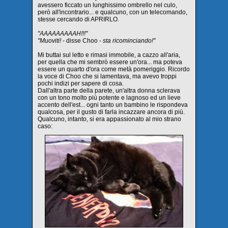
avessero ficcato un lunghissimo ombrello nel culo,
però all'incontrario... e qualcuno, con un telecomando,
stesse cercando di APRIRLO.
"AAAAAAAAAH!!!"
"Muoviti! -
disse Choo
- sta ricominciando!"
Mi buttai sul letto e rimasi immobile, a cazzo all'aria,
per quella che mi sembrò essere un'ora... ma poteva
essere un quarto d'ora come metà pomeriggio. Ricordo
la voce di Choo che si lamentava, ma avevo troppi
pochi indizi per sapere di cosa.
Dall'altra parte della parete, un'altra donna sclerava
con un tono molto più potente e lagnoso ed un lieve
accento dell'est... ogni tanto un bambino le rispondeva
qualcosa, per il gusto di farla incazzare ancora di più.
Qualcuno, intanto, si era appassionato al mio strano
caso: