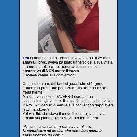
Len
in onore di John Lennon, aveva meno di 25 anni,
amava il prog
, aveva passato un terzo della sua vita a
leggere marok.org... e, nonostante tutto questo,
sosteneva di NON avere il cazzo
.
E voleva venire alla convention!!!
Ora... se era uno dei tanti sfigaaati che si fingono
donne e ci prendono per il culo... va be', non ce ne
frega niente.
Ma se invece fosse DAVVERO esistita una
sconosciuta, giovane e di sesso femminile, che aveva
DAVVERO deciso di venire alla convention dopo avere
letto marok.org?
Voleva dire che stava finendo il mondo, che la vita
umana sul pianeta Terra stava per terminare!!!
"Ah, ogni volta che approdo su marok.org,
l'antimalware mi avvisa che sono incappata in
masturbatoreum.com
!"