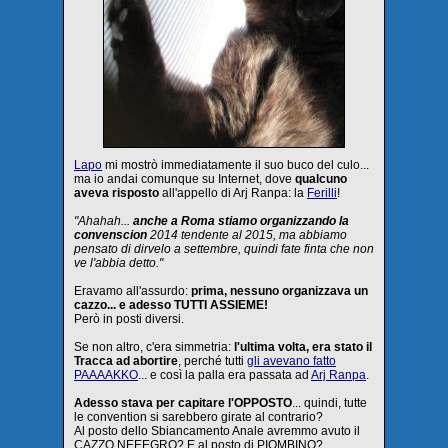
Lapo
mi mostrò immediatamente il suo buco del culo...
ma io andai comunque su Internet, dove
qualcuno
aveva risposto
all'appello di Arj Ranpa: la
Ferilli
!
"Ahahah...
anche a Roma stiamo organizzando la
convenscion
2014 tendente al 2015, ma abbiamo
pensato di dirvelo a settembre, quindi fate finta che non
ve l'abbia detto."
Eravamo all'assurdo:
prima, nessuno organizzava un
cazzo... e adesso TUTTI ASSIEME!
Però in posti diversi.
Se non altro, c'era simmetria:
l'ultima volta, era stato il
Tracca ad abortire
, perché tutti
gli avevano fatto
PAAAAKKO
... e così la palla era passata ad
Arj Ranpa
.
Adesso stava per capitare l'OPPOSTO
... quindi, tutte
le convention si sarebbero girate al contrario?
Al posto dello Sbiancamento Anale avremmo avuto il
CAZZO NEEEGRO? E al posto di PIOMBINO?