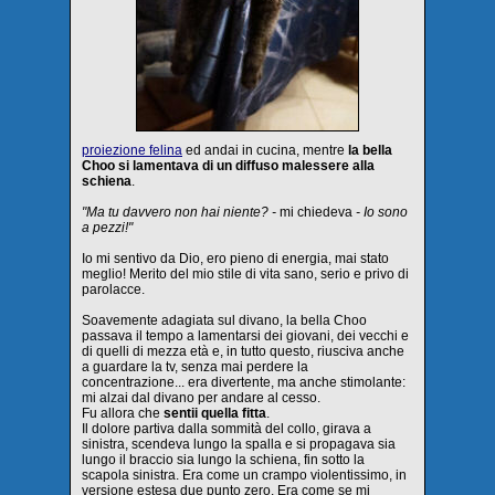
proiezione felina
ed andai in cucina, mentre
la bella
Choo si lamentava di un diffuso malessere alla
schiena
.
"Ma tu davvero non hai niente? -
mi chiedeva
- Io sono
a pezzi!"
Io mi sentivo da Dio, ero pieno di energia, mai stato
meglio! Merito del mio stile di vita sano, serio e privo di
parolacce.
Soavemente adagiata sul divano, la bella Choo
passava il tempo a lamentarsi dei giovani, dei vecchi e
di quelli di mezza età e, in tutto questo, riusciva anche
a guardare la tv, senza mai perdere la
concentrazione... era divertente, ma anche stimolante:
mi alzai dal divano per andare al cesso.
Fu allora che
sentii quella fitta
.
Il dolore partiva dalla sommità del collo, girava a
sinistra, scendeva lungo la spalla e si propagava sia
lungo il braccio sia lungo la schiena, fin sotto la
scapola sinistra. Era come un crampo violentissimo, in
versione estesa due punto zero. Era come se mi