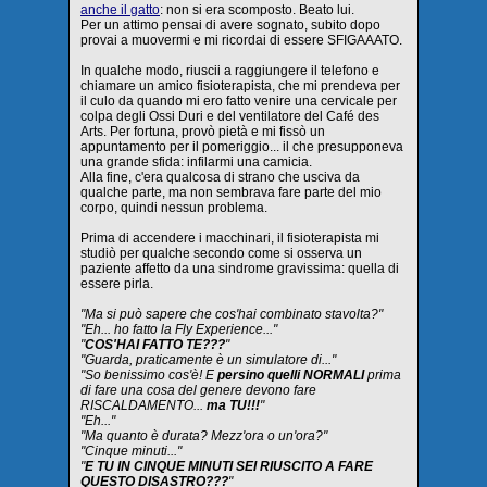
anche il gatto
: non si era scomposto. Beato lui.
Per un attimo pensai di avere sognato, subito dopo
provai a muovermi e mi ricordai di essere SFIGAAATO.
In qualche modo, riuscii a raggiungere il telefono e
chiamare un amico fisioterapista, che mi prendeva per
il culo da quando mi ero fatto venire una cervicale per
colpa degli Ossi Duri e del ventilatore del Café des
Arts. Per fortuna, provò pietà e mi fissò un
appuntamento per il pomeriggio... il che presupponeva
una grande sfida: infilarmi una camicia.
Alla fine, c'era qualcosa di strano che usciva da
qualche parte, ma non sembrava fare parte del mio
corpo, quindi nessun problema.
Prima di accendere i macchinari, il fisioterapista mi
studiò per qualche secondo come si osserva un
paziente affetto da una sindrome gravissima: quella di
essere pirla.
"Ma si può sapere che cos'hai combinato stavolta?"
"Eh... ho fatto la Fly Experience..."
"
COS'HAI FATTO TE???
"
"Guarda, praticamente è un simulatore di..."
"So benissimo cos'è! E
persino quelli NORMALI
prima
di fare una cosa del genere devono fare
RISCALDAMENTO...
ma TU!!!
"
"Eh..."
"Ma quanto è durata? Mezz'ora o un'ora?"
"Cinque minuti..."
"
E TU IN CINQUE MINUTI SEI RIUSCITO A FARE
QUESTO DISASTRO???
"