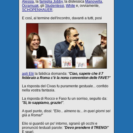
Alessia
, la
famiglia Jobby
, la dislessica
Manovella
,
Ocramuak
, gli
Studentessi
,
White
e, ovviamente,
SCHOPENHAUER
.
E così, al termine dell'incontro, davanti a tutti, posi
agli Elii
la fatidica domanda:
"
Ciao, sapete che il 7
febbraio a Roma c'è la nona convention delle FAVE?
"
La risposta del Civas fu puramente gestuale... confido
nella vostra fantasia.
La risposta di Rocco e Faso fu un sorriso, seguito da:
"
Sì, lo sappiamo, grazie!
"
.
A quel punto, dissi:
"Elio... almeno tu... in quei giorni sei
già a Roma!"
Elio si guardò un po' intorno, sgranò gli occhi e
pronunciò testuali parole:
"
Devo prendere il TRENO!
"
E sparì.