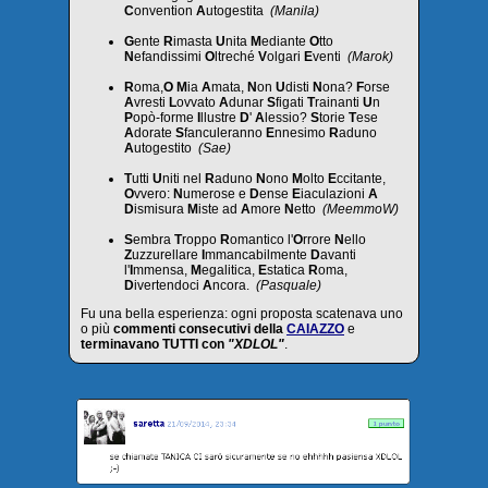
C
onvention
A
utogestita
(Manila)
G
ente
R
imasta
U
nita
M
ediante
O
tto
N
efandissimi
O
ltreché
V
olgari
E
venti
(Marok)
R
oma,
O
M
ia
A
mata,
N
on
U
disti
N
ona?
F
orse
A
vresti
L
ovvato
A
dunar
S
figati
T
rainanti
U
n
P
opò-forme
I
llustre
D
'
A
lessio?
S
torie
T
ese
A
dorate
S
fanculeranno
E
nnesimo
R
aduno
A
utogestito
(Sae)
T
utti
U
niti nel
R
aduno
N
ono
M
olto
E
ccitante,
O
vvero:
N
umerose e
D
ense
E
iaculazioni
A
D
ismisura
M
iste ad
A
more
N
etto
(MeemmoW)
S
embra
T
roppo
R
omantico l'
O
rrore
N
ello
Z
uzzurellare
I
mmancabilmente
D
avanti
l'
I
mmensa,
M
egalitica,
E
statica
R
oma,
D
ivertendoci
A
ncora.
(Pasquale)
Fu una bella esperienza: ogni proposta scatenava uno
o più
commenti consecutivi della
CAIAZZO
e
terminavano TUTTI con
"XDLOL"
.