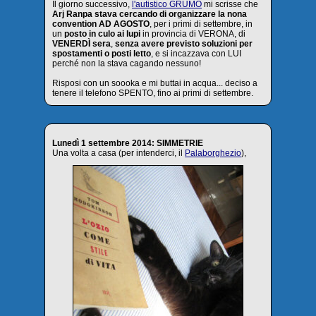
Il giorno successivo,
l'autistico GRUMO
mi scrisse che
Arj Ranpa stava cercando di organizzare la nona
convention AD AGOSTO
, per i primi di settembre, in
un
posto in culo ai lupi
in provincia di VERONA, di
VENERDÌ sera
,
senza avere previsto soluzioni per
spostamenti o posti letto
, e si incazzava con LUI
perché non la stava cagando nessuno!
Risposi con un soooka e mi buttai in acqua... deciso a
tenere il telefono SPENTO, fino ai primi di settembre.
Lunedì 1 settembre 2014: SIMMETRIE
Una volta a casa (per intenderci, il
Palaborghezio
),