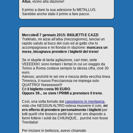
Alius
, vicino alla stazione!
Il primo a dare la sua adesione fu METALLUS.
Sarebbe anche stato il primo a fare pacco.
Mercoledì 7 gennaio 2015: BIGLIETTI E CAZZI
Trafelato, mi alzai all'alba (mezzogiorno), lanciai un
rapido saluto al buco del culo ed al gatto che lo
accompagnava e mi fiondai in stazione:
mancava un
mese, bisognava prendere i biglietti del treno
!
Se vi stupite di tanta agitazione, cari miei, siete
VEEEEKKI: sono lontani i tempi in cui un viaggio da
Torino a Roma costava sempre la stessa cifra, cioè 30
euro.
Adesso, anziché le sei ore e mezza della vecchia linea
Tirrenica, il nuovo Frecciarossa ne impiega solo
QUATTRO! Yeeeeeeee!!!
Ed
il biglietto costa 90 EURO
.
Oppure 39... se siete I PRIMI a prenotare il treno
.
Così, una volta tornato dal
capodanno in montagna
,
visto che NESSUN ALTRO voleva muovere il culo,
mi
ero offerto di prendere personalmente i biglietti
per
tutti quelli che fossero partiti dal nord: ero disposto a
farmi fottere i soldi da CHIUNQUE... purché non fosse
Trenitalia!
Per iniziare in bellezza, avevo chiamato