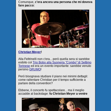
Comunque,
c'era ancora una persona che mi doveva
fare pacco:
Christian Meyer
!
Alla Feltrinelli non c'era... però quella sera si sarebbe
esibito col
Trio Bobo alla Suoneria
"Combo"
di Settimo
Torinese
ed era un evento importante: sarebbe venuto
persino
GRUMO
!
Però bisognava studiare il piano nei minimi dettagli:
come rallentare Christian per il tempo sufficiente a
parlare della convention?
Ebbene, il concerto fu spettacolare... ma il meglio
accadde al backstage:
fu Christian Meyer a venire