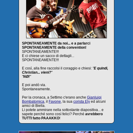
SPONTANEAMENTE da noi... e a parlarci
SPONTANEAMENTE della convention!
SPONTANEAMENTE!!!
E ci chiese un sacco di dettagli...
SPONTANEAMENTE!!!
E così, alla fine raccolsi il coraggio e chiesi:
"
E quindi,
Christian... vieni?
"
"
NØ!
"
E poi andò via.
Spontaneamente.
Per la cronaca, a Settimo c'erano anche
Gianluigi
Bombatomica
, il
Favone
, la sua
corista Ely
ed alcuni
amici di Biella.
Li potete ammirare nella sottostante diapositiva... e
sapete perché sono così felici? Perché
avrebbero
TUTTI fatto PAAAKKO
!