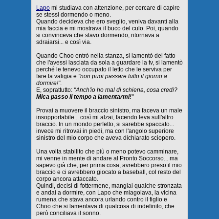
Lapo
mi studiava con attenzione, per cercare di capire
se stessi dormendo o meno.
Quando decideva che ero sveglio, veniva davanti alla
mia faccia e mi mostrava il buco del culo. Poi, quando
si convinceva che stavo dormendo, ritornava a
sdraiarsi... e così via.
Quando Choo entrò nella stanza, si lamentò del fatto
che l'avessi lasciata da sola a guardare la tv, si lamentò
perché le tenevo occupato il letto che le serviva per
fare la valigia e
"non puoi passare tutto il giorno a
dormire!"
.
E, soprattutto:
"Anch'io ho mal di schiena, cosa credi?
Mica passo il tempo a lamentarmi!
"
Provai a muovere il braccio sinistro, ma faceva un male
insopportabile... così mi alzai, facendo leva sull'altro
braccio. In un mondo perfetto, si sarebbe spaccato...
invece mi ritrovai in piedi, ma con l'angolo superiore
sinistro del mio corpo che aveva dichiarato sciopero.
Una volta stabilito che più o meno potevo camminare,
mi venne in mente di andare al Pronto Soccorso... ma
sapevo già che, per prima cosa, avrebbero preso il mio
braccio e ci avrebbero giocato a baseball, col resto del
corpo ancora attaccato.
Quindi, decisi di fottermene, mangiai qualche stronzata
e andai a dormire, con Lapo che miagolava, la vicina
rumena che stava ancora urlando contro il figlio e
Choo che si lamentava di qualcosa di indefinito, che
però conciliava il sonno.