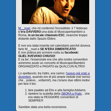
M__nuel
, che mi confermò l'incredibile: il 7 febbraio
c'era DAVVERO
una data di Musicaperbambini a
Roma,
in un locale chiamato ESC
, neanche troppo
distante dallo Spazio Ebbro.
E non era stata inserita nel calendario perché doveva
farlo M__nuel e
SE N'ERA DIMENTICATO
!
E non poteva più scrivere nulla su
facebook:
GLIEL'AVEVANO CHIUSO!
E va be', l'essenziale era che alla nostra convention
avremmo avuto un concerto di MusicaperBambini
ORGANIZZATO e PAGATO da QUALCUN ALTRO!
Lo spettacolo, tra l'altro, era carino:
l'avevo già visto a
dicembre
, quando ero di più ampie vedute (nel senso
che... potevo... voltarmi!), ma c'erano due ottimi motivi
per fare il bis:
fare paakko ad Elio e alla famiglia Addams.
ripetere la scaletta della
SBORA a Prato
... che
era stata la PEGGIORE convention di
SEMPRE!!!
Sarebbe stata una bella recensione.