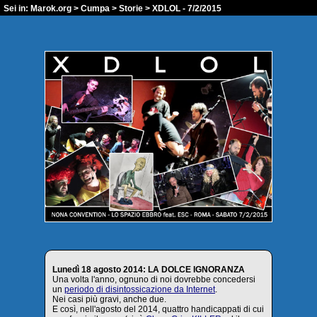
Sei in:
Marok.org
>
Cumpa
>
Storie
> XDLOL - 7/2/2015
Lunedì 18 agosto 2014: LA DOLCE IGNORANZA
Una volta l'anno, ognuno di noi dovrebbe concedersi
un
periodo di disintossicazione da Internet
.
Nei casi più gravi, anche due.
E così, nell'agosto del 2014, quattro handicappati di cui