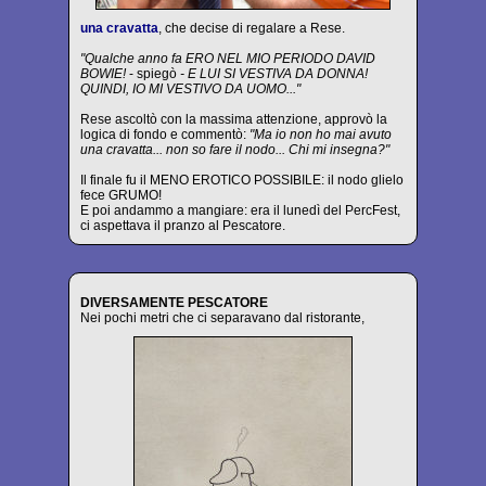
una cravatta
, che decise di regalare a Rese.
"Qualche anno fa ERO NEL MIO PERIODO DAVID
BOWIE!
- spiegò
- E LUI SI VESTIVA DA DONNA!
QUINDI, IO MI VESTIVO DA UOMO..."
Rese ascoltò con la massima attenzione, approvò la
logica di fondo e commentò:
"Ma io non ho mai avuto
una cravatta... non so fare il nodo... Chi mi insegna?"
Il finale fu il MENO EROTICO POSSIBILE: il nodo glielo
fece GRUMO!
E poi andammo a mangiare: era il lunedì del PercFest,
ci aspettava il pranzo al Pescatore.
DIVERSAMENTE PESCATORE
Nei pochi metri che ci separavano dal ristorante,