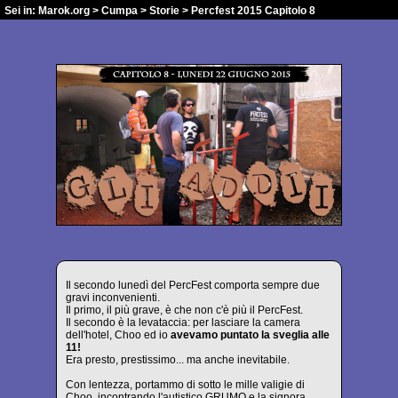
Sei in:
Marok.org
>
Cumpa
>
Storie
> Percfest 2015 Capitolo 8
Il secondo lunedì del PercFest comporta sempre due
gravi inconvenienti.
Il primo, il più grave, è che non c'è più il PercFest.
Il secondo è la levataccia: per lasciare la camera
dell'hotel, Choo ed io
avevamo puntato la sveglia alle
11!
Era presto, prestissimo... ma anche inevitabile.
Con lentezza, portammo di sotto le mille valigie di
Choo, incontrando l'autistico GRUMO e la signora