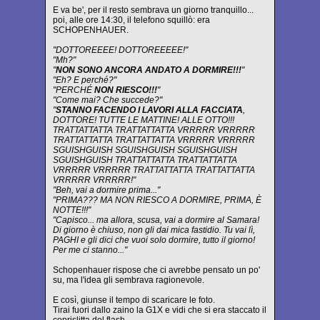
E va be', per il resto sembrava un giorno tranquillo...
poi, alle ore 14:30, il telefono squillò: era
SCHOPENHAUER.
"DOTTOREEEE! DOTTOREEEEE!"
"Mh?"
"
NON SONO ANCORA ANDATO A DORMIRE!!!
"
"Eh? E perché?"
"PERCHÉ
NON RIESCO!!!
"
"Come mai? Che succede?"
"
STANNO FACENDO I LAVORI ALLA FACCIATA
,
DOTTORE! TUTTE LE MATTINE! ALLE OTTO!!!
TRATTATTATTA TRATTATTATTA VRRRRR VRRRRR
TRATTATTATTA TRATTATTATTA VRRRRR VRRRRR
SGUISHGUISH SGUISHGUISH SGUISHGUISH
SGUISHGUISH TRATTATTATTA TRATTATTATTA
VRRRRR VRRRRR TRATTATTATTA TRATTATTATTA
VRRRRR VRRRRR!"
"Beh, vai a dormire prima..."
"PRIMA??? MA NON RIESCO A DORMIRE, PRIMA, È
NOTTE!!!"
"Capisco... ma allora, scusa, vai a dormire al Samara!
Di giorno è chiuso, non gli dai mica fastidio. Tu vai lì,
PAGHI e gli dici che vuoi solo dormire, tutto il giorno!
Per me ci stanno..."
Schopenhauer rispose che ci avrebbe pensato un po'
su, ma l'idea gli sembrava ragionevole.
E così, giunse il tempo di scaricare le foto.
Tirai fuori dallo zaino la G1X e vidi che si era staccato il