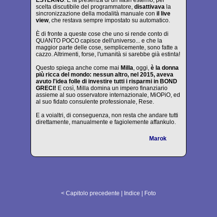
ESTERNO
. E la presenza di un flash esterno, per
scelta discutibile del programmatore,
disattivava
la
sincronizzazione della modalità manuale con
il live
view
, che restava sempre impostato su automatico.
È di fronte a queste cose che uno si rende conto di
QUANTO POCO capisce dell'universo... e che la
maggior parte delle cose, semplicemente, sono fatte a
cazzo. Altrimenti, forse, l'umanità si sarebbe già estinta!
Questo spiega anche come mai
Milla
, oggi,
è la donna
più ricca del mondo: nessun altro, nel 2015, aveva
avuto l'idea folle di investire tutti i risparmi in BOND
GRECI!
E così, Milla domina un impero finanziario
assieme al suo osservatore internazionale, MiOPiO, ed
al suo fidato consulente professionale, Rese.
E a voialtri, di conseguenza, non resta che andare tutti
direttamente, manualmente e fagiolemente affankulo.
Marok
< Capitolo precedente
|
Indice
|
Foto