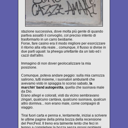
stazione successiva, dove molta più gente di quando
partiva assaltò il convoglio, col preciso intento di
trasformarlo in un carro bestiame.
Forse, fare casino era il modo migliore per esorcizzare
il ritorno alla vita reale... comunque, il flusso si divise in
due parti uguali: la pheega urlettante da un lato ed i
cazzi dall'altro.
Immagino di non dover geolocalizzare la mia
posizione.
Comunque, poteva andare peggio: sulla mia carrozza
salirono, tutti insieme, i suonatori ambulanti che
avevamo visto in spiaggia lo scorso sabato,
la
marchin' band autogestita
, quella che suonava male
da Dio.
Erano allegri e colorati, visti da vicino sembravano
zingari, qualcuno cantava, qualcuno suonava, qualcun
altro dormiva... non erano male, come compagni di
viaggio.
Tirai fuori carta e penna e, lentamente, iniziai a scrivere
le ultime pagine della prima bozza della recensione
del PercFest. Il treno era talmente lento che feci in
tempo a completare la bozza senza grossi problemi.