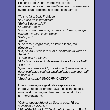
Poi, uno degli zingari venne vicino a me.
Avrà avuto una cinquantina d'anni, ma non sembrava
avere alcun problema alle ginocchia. Strano.
"Tu che fai di bello?"
chiese.
"Io? Sono un informatico!"
"Bello! E dove abiti?"
"A Torino! E tu?"
"Oh... io sono musicista, no casa. Io dormo spiaggia,
stazione, portici, stelle! Bello!"
"Bello, sì..."
"Bello."
"E ce la fai? Voglio dire, d'estate è facile, ma...
d'inverno..."
"Oh, no, no. D'estate io suona! D'inverno io vado La
Spezia!"
"E che fai a La Spezia?"
"A La Spezia
io vado da uomo ricco e lui succhia!
"
"Eh????"
"Quando io serve soldi, io vado La Spezia, da uomo
ricco, e lui paga e mi dà casa! Lui paga ché succhia!"
"Succhia..."
"Succhia, capito?
SUCCHIA CAZZO!
"
In tutto questo, una gestualità espressiva e
inequivocabile accompagnava il discorso nelle sue
minime sfumature, non lasciando alcun dubbio
all'interpretazione.
"Quindi, questo tizio di La Spezia paga TE per
succhiarti il CAZZO?"
"Sì! Lui PAGA, lui SUCCHIA. Lui piace cazzo!
E tu?