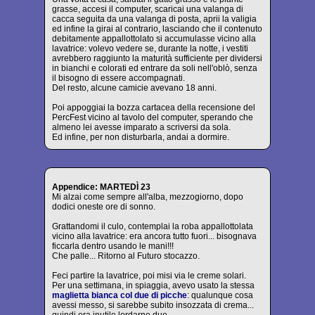
grasse, accesi il computer, scaricai una valanga di
cacca seguita da una valanga di posta, aprii la valigia
ed infine la girai al contrario, lasciando che il contenuto
debitamente appallottolato si accumulasse vicino alla
lavatrice: volevo vedere se, durante la notte, i vestiti
avrebbero raggiunto la maturità sufficiente per dividersi
in bianchi e colorati ed entrare da soli nell'oblò, senza
il bisogno di essere accompagnati.
Del resto, alcune camicie avevano 18 anni.
Poi appoggiai la bozza cartacea della recensione del
PercFest vicino al tavolo del computer, sperando che
almeno lei avesse imparato a scriversi da sola.
Ed infine, per non disturbarla, andai a dormire.
Appendice: MARTEDÌ 23
Mi alzai come sempre all'alba, mezzogiorno, dopo
dodici oneste ore di sonno.
Grattandomi il culo, contemplai la roba appallottolata
vicino alla lavatrice: era ancora tutto fuori... bisognava
ficcarla dentro usando le mani!!!
Che palle... Ritorno al Futuro stocazzo.
Feci partire la lavatrice, poi misi via le creme solari.
Per una settimana, in spiaggia, avevo usato la stessa
maglietta bianca col due di picche
: qualunque cosa
avessi messo, si sarebbe subito insozzata di crema...