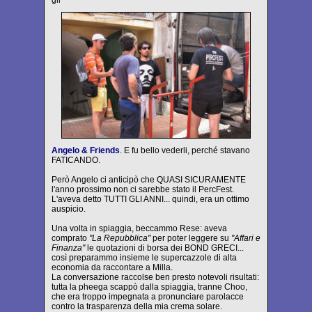
Angelo & Friends
. E fu bello vederli, perché stavano
FATICANDO.
Però Angelo ci anticipò che QUASI SICURAMENTE
l'anno prossimo non ci sarebbe stato il PercFest.
L'aveva detto TUTTI GLI ANNI... quindi, era un ottimo
auspicio.
Una volta in spiaggia, beccammo Rese: aveva
comprato
"La Repubblica"
per poter leggere su
"Affari e
Finanza"
le quotazioni di borsa dei BOND GRECI...
così preparammo insieme le supercazzole di alta
economia da raccontare a Milla.
La conversazione raccolse ben presto notevoli risultati:
tutta la pheega scappò dalla spiaggia, tranne Choo,
che era troppo impegnata a pronunciare parolacce
contro la trasparenza della mia crema solare.