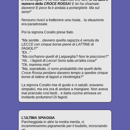
numero della CROCE ROSSA!
E lei ha chiamato
davvero! E poco fa è andata a portargliele. Ma sul
serio!"
Nessuno riuscì a trattenere una risata... la situazione
era paradossale.
Poi la signora Corallo prese fiato.
"Ma sentite... davvero quella ragazza è venuta da
LECCE con cinque borse piene di LATTINE di
FAGIOLI?"
"Eh..."
"Ma cos'hanno quelli di Laigueglia? Non le piacciono?"
"Ah... i fagioli di Lecce! Sono tutta un'altra cosa!"
"Oh, mamma mia!"
"Ma, soprattutto, ci sono probabilità che quelli della
Croce Rossa perdano davvero tempo a spedire cinque
borse di lattine di fagioli a Ventimiglia?"
La signora Corallo rise di gusto e ci salutò: eravamo
simpatici, ma era ora di andare a mangiare. Non aveva
mai pranzato così tardi... e dalla cucina arrivava un
invitante profumino! Di fagioli.
L'ULTIMA SPIAGGIA
Parcheggiata in atrio la nostra merda, ci
incamminammo pigramente per il budello, incrociando
gli