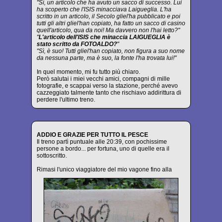
"Sì, un articolo che ha avuto un sacco di successo. Lui
ha scoperto che l'ISIS minacciava Laigueglia. L'ha
scritto in un articolo, il Secolo gliel'ha pubblicato e poi
tutti gli altri gliel'han copiato, ha fatto un sacco di casino
quell'articolo, qua da noi! Ma davvero non l'hai letto?"
"
L'articolo dell'ISIS che minaccia LAIGUEGLIA è
stato scritto da FOTOALDO?
"
"Sì, è suo! Tutti gliel'han copiato, non figura a suo nome
da nessuna parte, ma è suo, la fonte l'ha trovata lui!"
In quel momento, mi fu tutto più chiaro.
Però salutai i miei vecchi amici, compagni di mille
fotografie, e scappai verso la stazione, perché avevo
cazzeggiato talmente tanto che rischiavo addirittura di
perdere l'ultimo treno.
ADDIO E GRAZIE PER TUTTO IL PESCE
Il treno partì puntuale alle 20:39, con pochissime
persone a bordo... per fortuna, uno di quelle era il
sottoscritto.
Rimasi l'unico viaggiatore del mio vagone fino alla