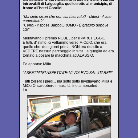
introvabili di Laigueglia: quello sotto al municipio, di
fronte all'hotel Corallo
!
"Ma siete sicuri che non sia riservato?
- chiesi
- Avete
controllato?"
"Certo!
- rispose BabboGRUMO -
È gratuito dopo le
13!"
Meritavano il premio NOBEL per il PARCHEGGIO!
E tutti, d'istinto, ci voltammo verso MiOpiO, che era
quello che, due giorni prima, NON era riuscito a
VEDERE nessun parcheggio in tutta Laigueglia ed era
tornato a posare la macchina ad ALASSIO.
Ed apparve Milla.
"ASPETTATE! ASPETTATE! VI VOLEVO SALUTARE!!!"
Tutti tolsero i piedi... ma sotto sotto invidiavano Milla e
MiOpiO: sarebbero rimasti là fino a mercoledì.
La