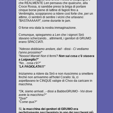
che REALMENTE Len pensava che qualcuno, alla
Croce Rossa, si sarebbe preso la briga di portare
cinque borse piene di lattine di fagioli fino a
Ventimiglia, scoppiarono a ridere così forte che, per un
attimo, ci sembrò di sentire i vicini che urlavano:
"BASTAAAAA!!!"
, come durante le jam.
O forse era stata la nostra immaginazione.
Comunque, spiegammo a Len che i signori Sirò
stavano scherzando... altrimenti, i genitori di GRUMO
erano SPACCIATI.
"Adesso dobbiamo andare, dai!
- dissi -
Ci vediamo
l'anno prossimo!"
"Noooo! Marok! Non ti fermi?
Non sai cosa c'è stasera
a Laigueglia?
"
"No... cosa c'è?"
"
LA FAGIOLATA!!!
"
Iniziammo a ridere da Sirò e non riuscimmo a smettere
finché non arrivammo all'hotel Corallo: là, ci
aspettavano le CINQUE valigie di Choo da caricare in
macchina.
"Ok, siamo arrivati...
- dissi a BabboGRUMO -
Voi dove
avete la macchina?"
"Qua!"
"Come qua?"
Sì,
la macchina dei genitori di GRUMO era
perfettamente parcheggiata in uno dei parcheggi più