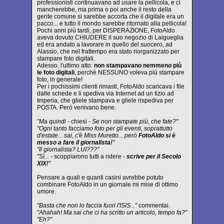
professionisti continuavano ad usare la pellicola, e ci
mancherebbe, ma prima o poi anche il resto della
gente comune si sarebbe accorta che il digitale era un
pacco... e tutto il mondo sarebbe ritornato alla pellicola!
Pochi anni più tardi, per DISPERAZIONE, FotoAldo
aveva dovuto CHIUDERE il suo negozio di Laigueglia
ed era andato a lavorare in quello del suocero, ad
Alassio, che nel frattempo era stato riorganizzato per
stampare foto digitali.
Adesso, l'ultimo atto:
non stampavano nemmeno più
le foto digitali
, perché NESSUNO voleva più stampare
foto, in generale!
Per i pochissimi clienti rimasti, FotoAldo scaricava i file
dalle schede e li spediva via Internet ad un tizio ad
Imperia, che gliele stampava e gliele rispediva per
POSTA. Però venivano bene.
"Ma quindi
- chiesi
- Se non stampate più, che fate?"
"Ogni tanto facciamo foto per gli eventi, soprattutto
d'estate... sai, c'è Miss Muretto... però
FotoAldo si è
messo a fare il giornalista!
"
"Il giornalista? LUI???"
"Sì... -
scoppiarono tutti a ridere
-
scrive per il Secolo
XIX!
"
Pensare a quali e quanti casini avrebbe potuto
combinare FotoAldo in un giornale mi mise di ottimo
umore.
"Basta che non lo faccia fuori l'ISIS..."
commentai.
"Ahahah! Ma sai che ci ha scritto un articolo, tempo fa?"
"Eh?"