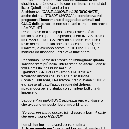
giochino
che faceva con le sue amichette, ai tempi del
liceo. Quindi, pochi anni prima.
Si chiamava
"
CANE, LIMONE e LUBRIFICANTE
"
,
anche detta la
"TRIADE MAGICA"
, e
consisteva nel
progettare l'inserimento di oggetti ed animali nel
CULO della gente
... e non solo cani o limoni, ma anche
LAMPADINE!
Rese rimase molto colpito... così, ci raccontò di
un'amica a cui, per uno spasmo, si era INCASTRATO
un CAZZO nella FIGA. Presumibilmente, con tutto il
resto del maaaaaskio ancora attaccato. E così, per
risolvere, le avevano ficcato un DITO nel CULO, in
maniera da rilassarla... ed aveva funzionato.
Passammo il resto del pranzo ad immaginare quanto
sarebbe stata più bella l'intera storia se anche il dito le
fosse rimasto incastrato nel culo!
I genitori di GRUMO arrivarono alle 16:30 e ci
trovarono ancora così, in piena discussione.
Come gli altri anni, il Pescatore intanto aveva CHIUSO
e ci aveva affidato l'autogestione del dehors,
ripagandoci per il disturbo con un'intera bottiglia di
limoncello.
Babbo e MammaGRUMO apprezzarono e ci dissero
che avevano un posto libero fino a Milano.
"Se vuoi, possiamo portare te!
- dissero a Len
- A patto
che non ci siano FAGIOLI!"
Len si illuminò... ad averci pensato prima!
Sì:
in un mondo perfetto, sarebbero stati i genitori di