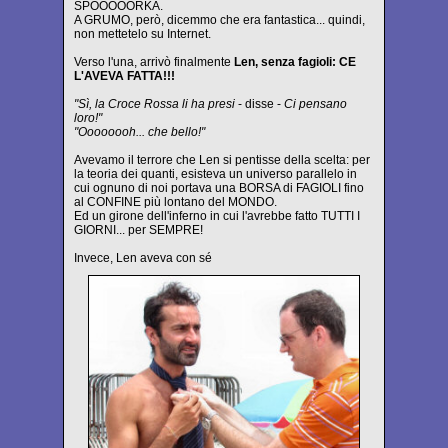
SPOOOOORKA.
A GRUMO, però, dicemmo che era fantastica... quindi,
non mettetelo su Internet.
Verso l'una, arrivò finalmente
Len, senza fagioli: CE
L'AVEVA FATTA!!!
"Sì, la Croce Rossa li ha presi
- disse -
Ci pensano
loro!"
"Oooooooh... che bello!"
Avevamo il terrore che Len si pentisse della scelta: per
la teoria dei quanti, esisteva un universo parallelo in
cui ognuno di noi portava una BORSA di FAGIOLI fino
al CONFINE più lontano del MONDO.
Ed un girone dell'inferno in cui l'avrebbe fatto TUTTI I
GIORNI... per SEMPRE!
Invece, Len aveva con sé