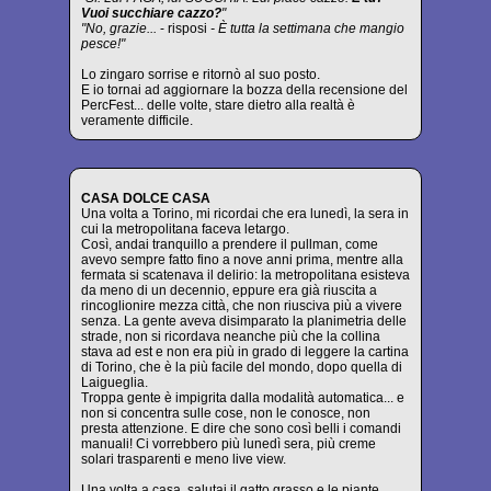
Vuoi succhiare cazzo?
"
"No, grazie...
- risposi
- È tutta la settimana che mangio
pesce!"
Lo zingaro sorrise e ritornò al suo posto.
E io tornai ad aggiornare la bozza della recensione del
PercFest... delle volte, stare dietro alla realtà è
veramente difficile.
CASA DOLCE CASA
Una volta a Torino, mi ricordai che era lunedì, la sera in
cui la metropolitana faceva letargo.
Così, andai tranquillo a prendere il pullman, come
avevo sempre fatto fino a nove anni prima, mentre alla
fermata si scatenava il delirio: la metropolitana esisteva
da meno di un decennio, eppure era già riuscita a
rincoglionire mezza città, che non riusciva più a vivere
senza. La gente aveva disimparato la planimetria delle
strade, non si ricordava neanche più che la collina
stava ad est e non era più in grado di leggere la cartina
di Torino, che è la più facile del mondo, dopo quella di
Laigueglia.
Troppa gente è impigrita dalla modalità automatica... e
non si concentra sulle cose, non le conosce, non
presta attenzione. E dire che sono così belli i comandi
manuali! Ci vorrebbero più lunedì sera, più creme
solari trasparenti e meno live view.
Una volta a casa, salutai il gatto grasso e le piante