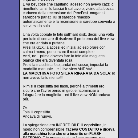
coprislitta del flash.
E va be', cose che capitano, adesso non avevo cazzi di
rimetterlo, anzi, lo lasciai lì sul tavolo, vicino alla bozza
cartacea della recensione del PercFest: magari si
sarebbero parlati, lui si sarebbe rimesso
automaticamente e la recensione si sarebbe convinta a
scriversi da sola.
Una volta copiate le foto sull'hard disk, decisi una volta
per tutte di cercare di risolvere il problema del live view
che era andato a puttane.
Presi la G1X, la accesi ed iniziai ad esplorare con
calma i menu, per cercare il reset completo.
Anzi, no... prima dovevo fare la foto alla maglietta
bianca che era diventata rosa!
Presi la macchina foto, andai nel cesso, impostai la
modalità manuale... e il live view ANDAVA!
LA MACCHINA FOTO SI ERA RIPARATA DA SOLA
: io
non avevo fatto niente!!!
Rimisi il coprislitta del flash, perché altrimenti ero
sicuro che l'avrei perso in giro, e ricominciai a
fotografare la maglietta... ed il live view NON andava
più.
Ok.
Tolsi il coprislitta.
Andava di nuovo.
La spiegazione era INCREDIBILE:
il coprislitta
, in
modo non comprensibile,
faceva CONTATTO e diceva
alla macchina foto che era inserito un FLASH