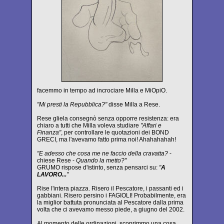
facemmo in tempo ad incrociare Milla e MiOpiO.
"Mi presti la Repubblica?"
disse Milla a Rese.
Rese gliela consegnò senza opporre resistenza: era
chiaro a tutti che Milla voleva studiare
"Affari e
Finanza"
, per controllare le quotazioni dei BOND
GRECI, ma l'avevamo fatto prima noi! Ahahahahah!
"E adesso che cosa me ne faccio della cravatta?
-
chiese Rese -
Quando la metto?"
GRUMO rispose d'istinto, senza pensarci su:
"
A
LAVORO...
"
Rise l'intera piazza. Risero il Pescatore, i passanti ed i
gabbiani. Risero persino i FAGIOLI! Probabilmente, era
la miglior battuta pronunciata al Pescatore dalla prima
volta che ci avevamo messo piede, a giugno del 2002.
Al momento delle ordinazioni, scoprimmo una cosa