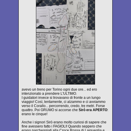
avevo un treno per Torino ogni due ore... ed ero
intenzionato a prendere L'ULTIMO.
I guidatori invece si trovavano di fronte a un lungo
viaggio! Così, lentamente, ci alzammo e ci avviammo
verso il Corallo... percorrendo, credo, tre metri. Forse
quattro. Poi GRUMO si accorse che
Sirò era APERTO
:
erano le cinque!
Anche i signori Sirò erano molto curiosi di sapere che
fine avessero fatto i FAGIOLI! Quando seppero che
erano parcheggiati alla Croce Rossa di Laigueglia e