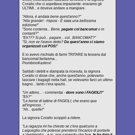
Corallo che ci aspettava impaziente: eravamo gli
ULTIMI... e doveva andare a mangiare.
"Allora, è andata bene quest'anno?"
"Alla grande!
- risposi
- È stata una bellissima
edizione!"
"Sono contenta... Bene,
pagate col bancomat
o in
contanti?"
"Eh??? Si può... pagare... col.. BANCOMAT?"
"Sì, non ve l'avevo detto?
Da quest'anno ci siamo
organizzati col POS!
"
E io avevo rischiato di farmi TRITARE la tessera dal
bancomat fantasma...
PiombinoKastrox!
Saldati i debiti e stampata la ricevuta, la signora
Corallo ci disse che, anche quest'anno, potevamo
lasciare i bagagli nella hall, se volevamo farci un ultimo
bagno... tanto c'era spazio.
"Un attimo...
- commentai
-
dove sono i FAGIOLI?
"
"Eh?"
"Le borse di lattine di FAGIOLI, che erano qua
all'ingresso..."
"Ah... quelle!"
La signora Corallo scoppiò a ridere.
"La ragazza mi ha chiesto se c'era qualcuno a
Laigueglia che potesse prendersi l'incarico di portarle
a Ventimiglia... e io, non sapendo che fare,
le ho dato il