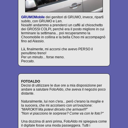
GRUMOMobile
dei genitori di GRUMO, invece, ripartì
subito, con GRUMO e Len.
Noialtri andammo a prenderci un caffé al chioschetto
dei GROSSI COLPI, perché era il posto migliore in cui
terminare la settimana... poi recuperammo la
Choomobile in collina e la bella Choo mi accompagnò
fino ad Alassio.
Là, finalmente, mi accorsi che avevo PERSO il
penultimo treno!
Per un minuto... forse meno.
Peccato.
FOTOALDO
Decisi di utilizzare le due ore a mia disposizione per
andare a salutare FotoAldo, che aveva il negozio poco
distante.
Naturalmente, lui non c'era... però c'erano la moglie e
la suocera, che mi accolsero con un'ovazione:
"MAROK!!! Ma potevi dircelo che arrivavi!!!"
"Non vi piacciono le sorprese? Come va con le foto?"
Una dozzina di anni prima, FotoAldo mi spiegava come
il digitale fosse una moda passeggera. Tutti i