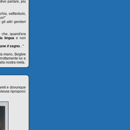
tivo parlare, più
chia, vaffankulo,
vo!"
li altri genitori
e che, quand'era
la lingua
e non
mane il segno
..."
ulla mano, Begbie
rrottamente lui e
alla nostra meta.
areti e dovunque
olesse riproporci