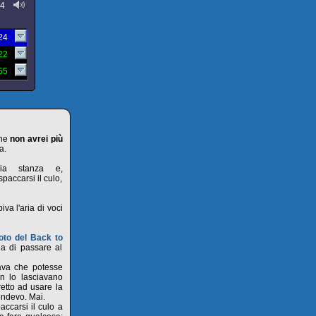
24
:24
:22
:55
che
non avrei più
a.
ria stanza e,
paccarsi il culo,
va l'aria di voci
oto del Back to
a di passare al
sava che potesse
on lo lasciavano
retto ad usare la
pondevo. Mai.
ccarsi il culo a