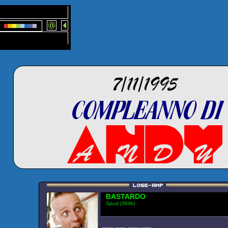
BASTARDO
Spud (368k)