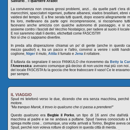
Salvario
... il
quartiere Arabo!
La convivenza non creava grossi problemi, anzi... da quelle parti c'era di
marocchini, spacciatori nigeriani, puttane albanesi, viados brasiliani, ebrei
valdesi del tempio. E a fine serata tutti quanti, dopo essersi allegramente 
tra loro, mettevano da parte ogni incomprensione, si riscoprivano tutti 
facevano anche amicizia con qualche autonomo di passaggio, e si sca
assieme contro i fascisti del Vecchio Nostalgico, per radere al suolo il locale
E noi saremmo stati lì dentro, etichettati come FASCISTI!!!
Noi sì che ci sappiamo divertire.
In preda alla disperazione chiamai un po' di gente (anche in questo 
mezzo gaudio!) e, tra un pacco e l'altro, convinsi a venire i soliti handi
coglione,
Niger
il muto,
Attila
il fumato e
Jena
il rollatore.
È tuttavia da segnalare il secco FANKULO che ricevemmo da
Betty la Ca
l'Anoressica
: avevano comunque già deciso di non uscire mai più con noi..
del locale FASCISTA fu la goccia che fece traboccare il vaso! Ce le eravam
per sempre.
IL VIAGGIO
Spud mi telefonò verso le due, dicendo che era senza macchina, perché gl
motore.
"Ma tranquo Marok, ti trovo io
qualcuno
che ci passa a prendere!"
Questo
qualcuno
era
Begbie il Porko
, un tipo di 16 anni che dall'età 
macchina al padre e se ne andava a puttane. Spud l'aveva conosciuto a
spiega molte cose... comunque, una volta arrivati a Torino, Begbie aveva ce
Spud, perché non voleva rotture di coglioni in questa città di merda.