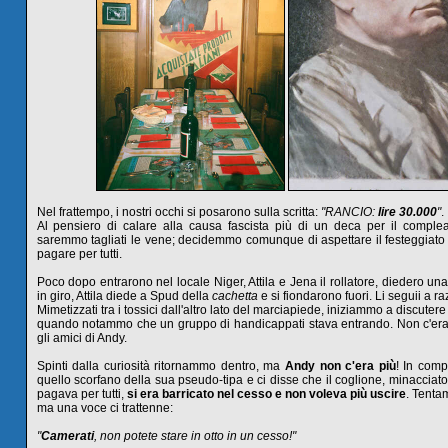
Nel frattempo, i nostri occhi si posarono sulla scritta:
"RANCIO:
lire 30.000
"
.
Al pensiero di calare alla causa fascista più di un deca per il comple
saremmo tagliati le vene; decidemmo comunque di aspettare il festeggiato 
pagare per tutti.
Poco dopo entrarono nel locale Niger, Attila e Jena il rollatore, diedero un
in giro, Attila diede a Spud della
cachetta
e si fiondarono fuori. Li seguii a ra
Mimetizzati tra i tossici dall'altro lato del marciapiede, iniziammo a discuter
quando notammo che un gruppo di handicappati stava entrando. Non c'er
gli amici di Andy.
Spinti dalla curiosità ritornammo dentro, ma
Andy non c'era più
! In com
quello scorfano della sua pseudo-tipa e ci disse che il coglione, minacciat
pagava per tutti,
si era barricato nel cesso e non voleva più uscire
. Tenta
ma una voce ci trattenne:
"
Camerati
, non potete stare in otto in un cesso!"