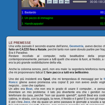
00:00 / 00:
1. Bastardo
00
2. Un pezzo di immagine
00
3. Handicappato!
01
LE PREMESSE
Una volta passato il secondo esame dell'anno,
Geometria
, avevo deciso 
fatto un CAZZO fino a Natale
, perché tanto non sarei dovuto partire per Naj
Era il Paradiso.
Restare incollato al computer, nella beatitudine della prop
contemporaneamente, pensare a tutti quelli che erano là fuori, al freddo, a s
era la più grande soddisfazione della vita.
Anche la colonna sonora, però, non era male: la segreteria telefonica riempi
che mi proponevano fatica! E
fare pacco a tutti era bellissimo
.
Uno dei più insistenti era
Spud
, che mi tempestava di messaggi per le
f
Ronco
: gliene avevo promessa una copia! E poi non avevo avuto vogli
negozio... cose che capitano.
Un altro era
Beat
, che non era in grado di usare il computer... e pen
diventare un mio problema: il lato più divertente era che i genitori n
telefonare da casa, perché
"non sai quanto spendi!"
, quindi Beat era cost
cabina, in strada, con la pioggia, la neve, il freddo e il gelo! E io non gli ris
E poi c'era
Joco
, che da quasi un anno passava le giornate a scuola a spa