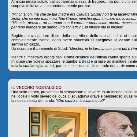
All'inizio rimasi colpito dall'apparenza grezza di Begbie... ma poi, più lo sen
scoprivo in lui un animo profondamente poetico.
"Minchia, oh, ma che se tua madre era Claudia Shiffer non te la facevi? Min
zioffà, che se mio padre era Tom Cruise, minchia quanto cazzo me lo incula
"Minchia, pensa a un neonato con il cordone ombelicale ancora attaccato: g
per farlo piangere gli danno uno schiaffo? E io invece me lo inkulo!"
Begbie amava parlare di sé, della sua vita e delle sue abitudini: ci diss
completamente sverso, dopo avere sboccato
si spegneva le canne sul
sentiva un cazzo.
Da ricordare il commento di Spud:
"Minchia, io lo farei anche, però
poi ti ri
Mentre ci mostrava orgoglioso l'ultima cicatrice dell'ultima canna spenta s
mi disse che voleva spezzare le gambe a
Beat
e si mise ad insultare ininte
tutta la sua famiglia, amici, parenti e conoscenti, fin quando non arrivammo 
IL VECCHIO NOSTALGICO
Una volta dentro, provammo la sensazione di trovarci in un incubo; sulle p
nel locale il volto severo del duce ci squadrava grave e pensieroso, quasi v
la nostra stessa domanda:
"Che cazzo ci facciamo qua?"