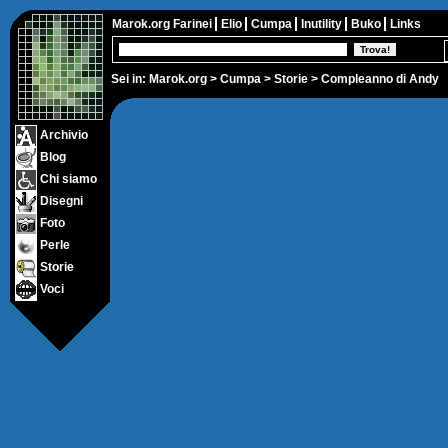
Marok.org
Farinei
Elio
Cumpa
Inutility
Buko
Links
Sei in:
Marok.org
>
Cumpa
>
Storie
> Compleanno di Andy
Archivio
Blog
Chi siamo
Disegni
Foto
Perle
Storie
Voci