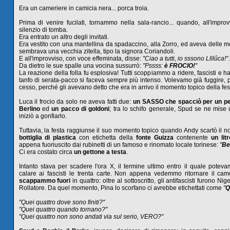
Era un cameriere in camicia nera... porca troia.
Prima di venire fucilati, tornammo nella sala-rancio... quando, all'improv
silenzio di tomba.
Era entrato un altro degli invitati.
Era vestito con una mantellina da spadaccino, alla Zorro, ed aveva delle 
sembrava una vecchia zitella, tipo la signora Coriandoli.
E all'improvviso, con voce effeminata, disse:
"Ciao a tutti, io sssono Llllûca!"
.
Da dietro le sue spalle una vocina sussurrò:
"Pssss:
è FROCIO!
"
La reazione della folla fu esplosiva! Tutti scoppiammo a ridere, fascisti e ha
tanfo di serata-pacco si faceva sempre più intenso. Volevamo già fuggire, 
cesso, perché gli avevano detto che era in arrivo il momento topico della festa
Luca il frocio da solo ne aveva fatti due:
un SASSO che spacciò per un pe
Berlino
ed
un pacco di goldoni
; tra lo schifo generale, Spud se ne mise
iniziò a gonfiarlo.
Tuttavia, la festa raggiunse il suo momento topico quando Andy scartò il n
bottiglia di plastica
con etichetta della
fonte Guizza
contenente
un lit
appena fuoriuscito dai rubinetti di un famoso e rinomato locale torinese:
"
Be
Ci era costato circa
un gettone a testa
.
Intanto stava per scadere l'ora X, il termine ultimo entro il quale potev
calare ai fascisti le trenta carte. Non appena vedemmo ritornare il cam
scappammo fuori
in quattro: oltre al sottoscritto, gli antifascisti furono Nige
Rollatore. Da quel momento, Pina lo scorfano ci avrebbe etichettati come
"
Q
"Quei quattro dove sono finiti?"
"Quei quattro quando tornano?"
"Quei quattro non sono andati via sul serio, VERO?"