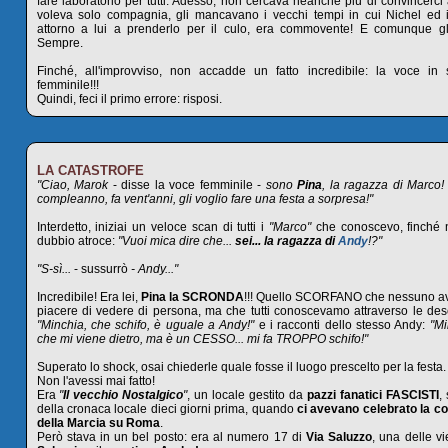
fare laboratorio per tutti. Adesso, non cercava neanche più di convincerci
voleva solo compagnia, gli mancavano i vecchi tempi in cui Nichel ed 
attorno a lui a prenderlo per il culo, era commovente! E comunque gl
Sempre.
Finché, all'improvviso, non accadde un fatto incredibile: la voce in s
femminile!!!
Quindi, feci il primo errore: risposi.
LA CATASTROFE
"Ciao, Marok
- disse la voce femminile -
sono
Pina
, la ragazza di Marco!
compleanno, fa vent'anni, gli voglio fare una festa a sorpresa!"
Interdetto, iniziai un veloce scan di tutti i
"Marco"
che conoscevo, finché 
dubbio atroce:
"Vuoi mica dire che...
sei... la ragazza di
Andy
!?"
"S-sì...
- sussurrò
- Andy..."
Incredibile! Era lei,
Pina la SCRONDA
!!! Quello SCORFANO che nessuno av
piacere di vedere di persona, ma che tutti conoscevamo attraverso le desc
"Minchia, che schifo, è uguale a Andy!"
e i racconti dello stesso Andy:
"Mi
che mi viene dietro, ma è un CESSO... mi fa TROPPO schifo!"
Superato lo shock, osai chiederle quale fosse il luogo prescelto per la festa.
Non l'avessi mai fatto!
Era
"
Il vecchio Nostalgico
"
, un locale gestito da
pazzi fanatici FASCISTI
,
della cronaca locale dieci giorni prima, quando
ci avevano celebrato la
della Marcia su Roma
.
Però stava in un bel posto: era al numero 17 di
Via Saluzzo
, una delle vi