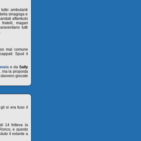
 tutto: ambulanti
 della sinagoga e
mandati affankulo
fratelli, magari
raventano tutti
.
caso mal comune
cappati: Spud il
nnata
e da
Sally
. ma la proposta
o davvero giocate
i si era fuso il
di 14 fotteva la
 Ronco, e questo
duto il volante a