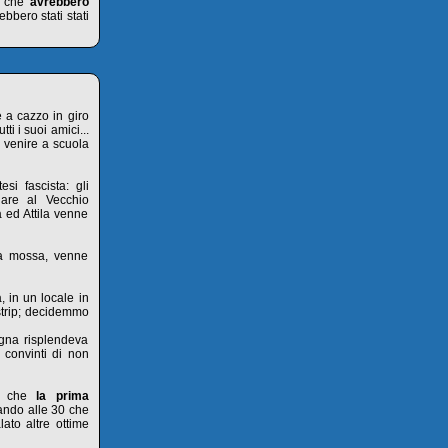
pi che
avrebbero
ebbero stati stati
e a cazzo in giro
ti i suoi amici...
i venire a scuola
i fascista: gli
nare al Vecchio
a ed Attila venne
ma mossa, venne
, in un locale in
strip; decidemmo
egna risplendeva
 convinti di non
mo che
la prima
sando alle 30 che
to altre ottime