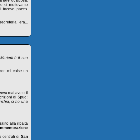
 a fare qualcosa:
io ci mettevamo
i facevo pacco.
egreteria era...
 Martedì è il suo
non mi colse un
eva mai avuto il
rizioni di Spud:
nchia, ci ho una
 salito alla ribalta
 commemorazione
e centrali di
San