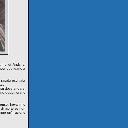
anno di Andy, ci
per obbligarlo a
a rapida occhiata
zzo.
e su dove andare,
ano dubbi, erano
penso, trovammo
o di morte se non
mmo un'irruzione