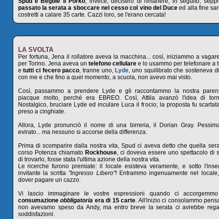
Spud e Begbie il Porko
, invece, decisero di rimanere; in seguito, sep
passato la serata a sboccare nel cesso col vino del Duce
ed alla fine sar
costretti a calare 35 carte. Cazzi loro, se l'erano cercata!
LA SVOLTA
Per fortuna, Jena il rollatore aveva la macchina... così, iniziammo a vagar
per Torino. Jena aveva un
telefono cellulare
e lo usammo per telefonare a tut
e
tutti ci fecero pacco
, tranne uno,
Lyde
, uno squilibrato che sosteneva d
con me e che fino a quel momento, a scuola, non avevo mai visto.
Così, passammo a prendere Lyde e gli raccontammo la nostra parentes
piacque molto, perché era EBREO. Così, Attila avanzò l'idea di tor
Nostalgico, bruciare Lyde ed inculare Luca il frocio; la proposta fu scartat
preso a cinghiate.
Allora, Lyde pronunciò il nome di una birreria, il Dorian Gray. Pessi
evirato... ma nessuno si accorse della differenza.
Prima di scomparire dalla nostra vita, Spud ci aveva detto che quella sera
corso Potenza chiamato
Rockhouse
, ci doveva essere uno spettacolo di 
di trovarlo, fosse stata l'ultima azione della nostra vita.
Le ricerche furono premiate: il locale esisteva veramente, e sotto l'ins
invitante la scritta
"Ingresso Libero"
! Entrammo ingenuamente nel locale,
dover pagare un cazzo.
Vi lascio immaginare le vostre espressioni quando ci accorgem
consumazione
obbligatoria
era di 15 carte
. All'inizio ci consolammo pen
non avevamo speso da Andy, ma entro breve la serata ci avrebbe regala
soddisfazioni.