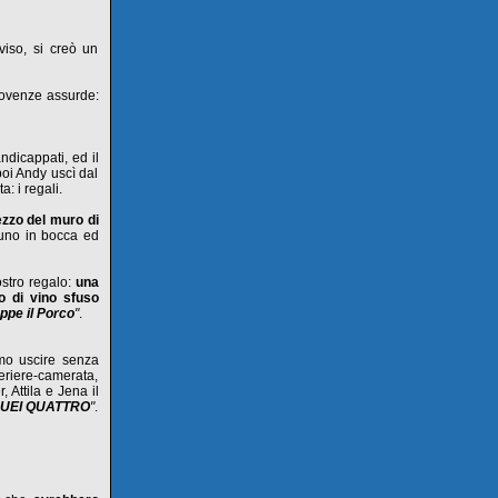
viso, si creò un
movenze assurde:
ndicappati, ed il
poi Andy uscì dal
: i regali.
zzo del muro di
 uno in bocca ed
ostro regalo:
una
ro di vino sfuso
ppe il Porco
"
.
amo uscire senza
eriere-camerata,
r, Attila e Jena il
UEI QUATTRO
"
.