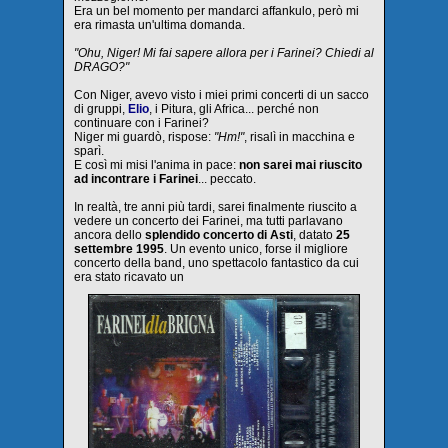
Era un bel momento per mandarci affankulo, però mi
era rimasta un'ultima domanda.
"Ohu, Niger! Mi fai sapere allora per i Farinei? Chiedi al
DRAGO?"
Con Niger, avevo visto i miei primi concerti di un sacco
di gruppi,
Elio
, i Pitura, gli Africa... perché non
continuare con i Farinei?
Niger mi guardò, rispose:
"Hm!"
, risalì in macchina e
sparì.
E così mi misi l'anima in pace:
non sarei mai riuscito
ad incontrare i Farinei
... peccato.
In realtà, tre anni più tardi, sarei finalmente riuscito a
vedere un concerto dei Farinei, ma tutti parlavano
ancora dello
splendido concerto di Asti
, datato
25
settembre 1995
. Un evento unico, forse il migliore
concerto della band, uno spettacolo fantastico da cui
era stato ricavato un