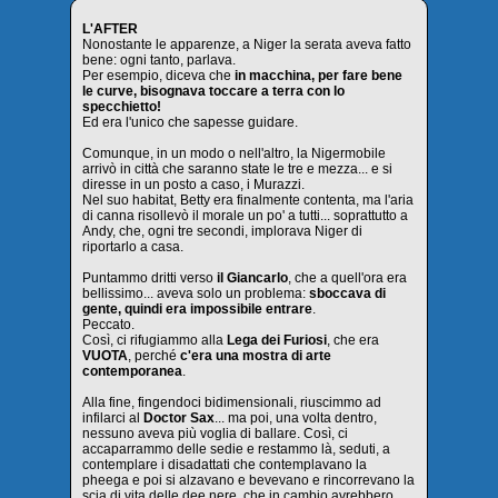
L'AFTER
Nonostante le apparenze, a Niger la serata aveva fatto
bene: ogni tanto, parlava.
Per esempio, diceva che
in macchina, per fare bene
le curve, bisognava toccare a terra con lo
specchietto!
Ed era l'unico che sapesse guidare.
Comunque, in un modo o nell'altro, la Nigermobile
arrivò in città che saranno state le tre e mezza... e si
diresse in un posto a caso, i Murazzi.
Nel suo habitat, Betty era finalmente contenta, ma l'aria
di canna risollevò il morale un po' a tutti... soprattutto a
Andy, che, ogni tre secondi, implorava Niger di
riportarlo a casa.
Puntammo dritti verso
il Giancarlo
, che a quell'ora era
bellissimo... aveva solo un problema:
sboccava di
gente, quindi era impossibile entrare
.
Peccato.
Così, ci rifugiammo alla
Lega dei Furiosi
, che era
VUOTA
, perché
c'era una mostra di arte
contemporanea
.
Alla fine, fingendoci bidimensionali, riuscimmo ad
infilarci al
Doctor Sax
... ma poi, una volta dentro,
nessuno aveva più voglia di ballare. Così, ci
accaparrammo delle sedie e restammo là, seduti, a
contemplare i disadattati che contemplavano la
pheega e poi si alzavano e bevevano e rincorrevano la
scia di vita delle dee nere, che in cambio avrebbero