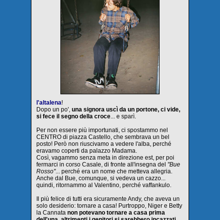
l'altalena
!
Dopo un po',
una signora uscì da un portone, ci vide,
si fece il segno della croce
... e sparì.
Per non essere più importunati, ci spostammo nel
CENTRO di piazza Castello, che sembrava un bel
posto! Però non riuscivamo a vedere l'alba, perché
eravamo coperti da palazzo Madama.
Così, vagammo senza meta in direzione est, per poi
fermarci in corso Casale, di fronte all'insegna del
"Bue
Rosso"
... perché era un nome che metteva allegria.
Anche dal Bue, comunque, si vedeva un cazzo...
quindi, ritornammo al Valentino, perché vaffankulo.
Il più felice di tutti era sicuramente Andy, che aveva un
solo desiderio: tornare a casa! Purtroppo, Niger e Betty
la Cannata
non potevano tornare a casa prima
dell'una, altrimenti i genitori si sarebbero incazzati