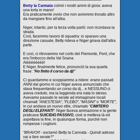
Betty la Cannata
colmò i nostri animi di gioia: aveva
una torta in mano!
Era praticamente ovvio che non avremmo trovato altro
da mangiare fino all'alba.
Niger, intanto, per la terza volta parlò: non ricordava la
strada.
Così, facemmo lavoro di squadra: io sparavo una
direzione casuale, Betty rideva e Niger girava dall'altra
parte.
E così, ci ritrovammo nel corto del Piemonte, Pont, che
era l'imbocco della Val Soana.
Aléééééééé!
E Niger, finalmente felice, pronunciò la sua quarta
frase:
"
Ho finito il corso da dj!
"
Ci guardammo e scoppiammo a ridere: erano passati
ANNI dal giorno in cui Niger aveva annunciato che
stava frequentando un corso da dj... e NESSUNO ci
aveva creduto, ma la leggenda era nata lo stesso.
Avevamo passato le serate ad immaginare locali
chiamati
"ANESTESIA"
,
"FLEBO"
,
"MASINI"
o
"MORTE"
,
in cui andava un nuovo stile, chiamato
"
CIMITERO
DEGLI ELEFANTI
"
: Niger faceva animazione e la gente
praticava
SUICIDIO PASSIVO
, cioè si metteva là ed
aspettava la fine, in qualunque forma, purché non
rompesse i coglioni.
"BRAVO!!! -
esclamò Betty la Cannata
- Quindi adesso
vai a fare serate?"