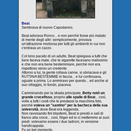
Beat
.
Sembrava di nuovo Capodanno.
Beat adorava Ronco... e non perché fosse più malato
di mente degli altri: semplicemente, provava
un'attrazione morbosa per tutti gli ambienti in cui non
c'entrava un cazzo.
Col tono pacato di un adulto, Beat spiegava a tutti che
bere faceva male, che le sigarette facevano malissimo
e che non era bene bestemmiare, perché non era
rispettoso verso un credente.
Attorno a lui, la gente rollava canne, si ubriacava e gli
RUTTAVA BESTEMMIE in faccia... e lui continuava,
uguale a prima. Lo ammiravo per questo... ed anche al
suo villaggio, in fondo, piaceva.
Camminando per la strada principale,
Betty notò un
grande crocefisso
, proprio
alle spalle di Beat
... così,
volle a tutti i costi che le prestassi la macchina foto,
perché
voleva un
"santino"
per la bacheca della sua
università
, dove Beat era leggenda.
Non ravvisando fini blasfemi, Beat si prestò e salì di
fianco alla croce... così, Niger ed io ci mettemmo ai suoi
piedi: volevamo essere i due ladroni, in versione
handicappata.
Fu un bel momento.