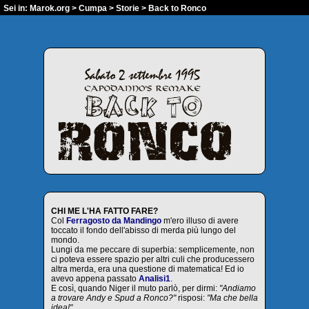
Sei in:
Marok.org
>
Cumpa
>
Storie
> Back to Ronco
CHI ME L'HA FATTO FARE?
Col
Ferragosto da Mandingo
m'ero illuso di avere
toccato il fondo dell'abisso di merda più lungo del
mondo.
Lungi da me peccare di superbia: semplicemente, non
ci poteva essere spazio per altri culi che producessero
altra merda, era una questione di matematica! Ed io
avevo appena passato
Analisi1
.
E così, quando Niger il muto parlò, per dirmi:
"Andiamo
a trovare Andy e Spud a Ronco?"
risposi:
"Ma che bella
idea!"
.