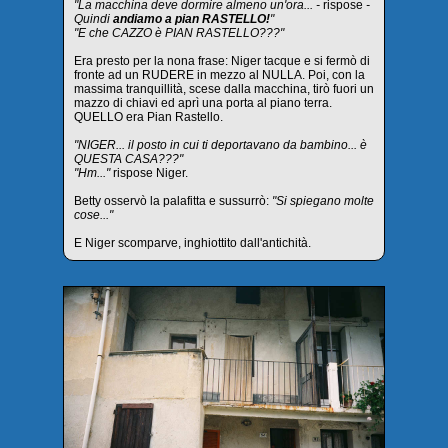
"La macchina deve dormire almeno un'ora... -
rispose
-
Quindi
andiamo a pian RASTELLO!
"
"E che CAZZO è PIAN RASTELLO???"
Era presto per la nona frase: Niger tacque e si fermò di
fronte ad un RUDERE in mezzo al NULLA. Poi, con la
massima tranquillità, scese dalla macchina, tirò fuori un
mazzo di chiavi ed aprì una porta al piano terra.
QUELLO era Pian Rastello.
"NIGER... il posto in cui ti deportavano da bambino... è
QUESTA CASA???"
"Hm..."
rispose Niger.
Betty osservò la palafitta e sussurrò:
"Si spiegano molte
cose..."
E Niger scomparve, inghiottito dall'antichità.