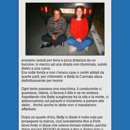
eravamo seduti per terra a poca distanza da un
burrone, in mezzo ad una strada non illuminata, subito
dietro a una curva.
Era notte fonda e non c'erano case o centri abitati da
quelle parti, per chilometri; e Betty la Cannata stava
definitivamente per morire.
Ogni tanto passava una macchina, il conducente ci
guardava, rideva, ci faceva il dito e se ne andava.
Aspettando che Betty scegliesse tra la vita e la morte, ci
abbioccammo sul paraurti e iniziammo a parlare alle
stelle... finché anche le stelle non ci mandarono
affankulo.
Dopo un quarto d'ora, Betty ci diede il nulla osta per
proseguire la marcia, così scendemmo fino a Pont,
dove Andy ci disse che voleva tornare indietro, perché
stava ancora PEGGIO di prima e fino a Torino non ci