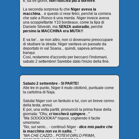
e, da tre giorni,
non riusciva più a dormire
.
La seconda sorpresa fu che
Niger aveva la
macchina
... e questo ci rese felici, perché la corriera
che sale a Ronco è una merda. Niger invece aveva
una scoppiettante Y10 bordeaux, come la tipa di
Daniele Silvestri, ma
SENZA autoradio
, perché
persino la MACCHINA era MUTA
!!!
E va be'... se non altro, non ci dovevamo preoccupare
di studiare la strada: Niger vantava un passato da
deportato in val Soana... quindi, sapeva arrivare,
tranqui.
Così, restammo d'accordo per beccarci l'indomani,
sabato 2 settembre! Sarebbe stato l'inizio della fine.
Sabato 2 settembre - SI PARTE!
Alle tre in punto, Niger il muto citofonò, puntuale come
la cartolina di Naja.
Salutai Niger con un fankulo e lui, con un breve cenno
della testa, annuì.
E poi, una volta partiti, pronunciò la prima frase della
giornata:
"Ohu,
ci toccherà spingere
..."
"Ma SOOOOOOKA!"
risposi, cogliendo il facile
umorismo.
"No, sul serio...
- continuò Niger
-
dice mio padre che
la macchina non va in salita
..."
"MA CHE CAZZO... POTEVI DIRLO PRIMA,