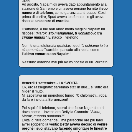
Spud.
Ad agosto, Napalm gli aveva dato appuntamento alla
stazione di Sanremo e gli aveva persino
fornito il suo
numero di telefono
, come garanzia anti-pacco! Così,
prima di partire, Spud aveva telefonato... e gli aveva
risposto
un centro di estetica
.
D'altronde, a me non andò molto meglio! Napalm mi
rispose:
"Marok,
sto mangiando, ti richiamo io tra
cinque minuti!
"
. E staccò il telefono.
Non fu una telefonata qualsiasi: quel
"ti richiamo io tra
cinque minuti!"
sarebbe passato alla storia come
l'ultimo contatto con Napalm
!
Nessuno avrebbe mai più avuto notizie di lui. Peccato.
Venerdì 1 settembre - LA SVOLTA
Ok, ero rassegnato: saremmo stati in due... e l'altro era
Niger, il muto.
Mi aspettava un monologo lungo 70 chilometri... roba
da fare invidia a Bergonzoni!
Poi squillò il telefono; sperai che fosse Niger che mi
dava pacco... invece era Betty la Cannata:
"Allora,
Marok, quando partiamo?"
Evitai di fare domande... ma parecchie ore più tardi
avrei scoperto la verità:
Betty aveva deciso di venire
perché i suoi stavano facendo smontare le finestre