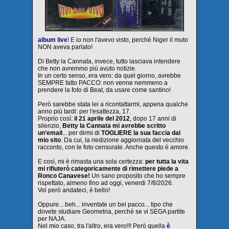
album live
! E io non l'avevo visto, perché Niger il muto
NON aveva parlato!
Di Betty la Cannata, invece, tutto lasciava intendere
che non avremmo più avuto notizie.
In un certo senso, era vero: da quel giorno, avrebbe
SEMPRE fatto PACCO: non venne nemmeno a
prendere la foto di Beat, da usare come santino!
Però sarebbe stata lei a ricontattarmi, appena qualche
anno più tardi: per l'esattezza, 17.
Proprio così:
il 21 aprile del 2012
, dopo 17 anni di
silenzio,
Betty la Cannata mi avrebbe scritto
un'email
... per dirmi di
TOGLIERE la sua faccia dal
mio sito
. Da cui, la riedizione aggiornata del vecchio
racconto, con le foto censurate. Anche questo è amore.
E così, mi è rimasta una sola certezza:
per tutta la vita
mi rifiuterò categoricamente di rimettere piede a
Ronco Canavese!
Un sano proposito che ho sempre
rispettato, almeno fino ad oggi,
venerdi 7/8/2026.
Voi però andateci, è bello!
Oppure... beh... inventate un bel pacco... tipo che
dovete studiare Geometria, perché se vi SEGA partite
per NAJA.
Nel mio caso, tra l'altro, era vero!!! Però quella
è