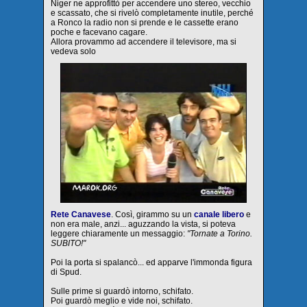
Niger ne approfittò per accendere uno stereo, vecchio
e scassato, che si rivelò completamente inutile, perché
a Ronco la radio non si prende e le cassette erano
poche e facevano cagare.
Allora provammo ad accendere il televisore, ma si
vedeva solo
Rete Canavese
. Così, girammo su un
canale libero
e
non era male, anzi... aguzzando la vista, si poteva
leggere chiaramente un messaggio:
"Tornate a Torino.
SUBITO!"
Poi la porta si spalancò... ed apparve l'immonda figura
di Spud.
Sulle prime si guardò intorno, schifato.
Poi guardò meglio e vide noi, schifato.