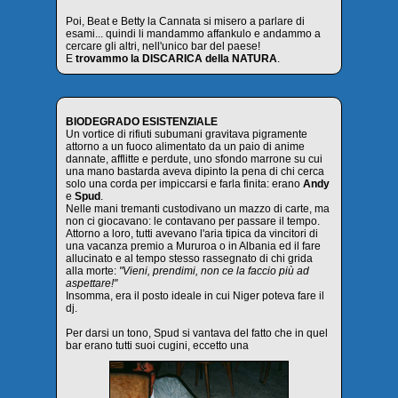
Poi, Beat e Betty la Cannata si misero a parlare di
esami... quindi li mandammo affankulo e andammo a
cercare gli altri, nell'unico bar del paese!
E
trovammo la DISCARICA della NATURA
.
BIODEGRADO ESISTENZIALE
Un vortice di rifiuti subumani gravitava pigramente
attorno a un fuoco alimentato da un paio di anime
dannate, afflitte e perdute, uno sfondo marrone su cui
una mano bastarda aveva dipinto la pena di chi cerca
solo una corda per impiccarsi e farla finita: erano
Andy
e
Spud
.
Nelle mani tremanti custodivano un mazzo di carte, ma
non ci giocavano: le contavano per passare il tempo.
Attorno a loro, tutti avevano l'aria tipica da vincitori di
una vacanza premio a Mururoa o in Albania ed il fare
allucinato e al tempo stesso rassegnato di chi grida
alla morte:
"Vieni, prendimi, non ce la faccio più ad
aspettare!"
Insomma, era il posto ideale in cui Niger poteva fare il
dj.
Per darsi un tono, Spud si vantava del fatto che in quel
bar erano tutti suoi cugini, eccetto una