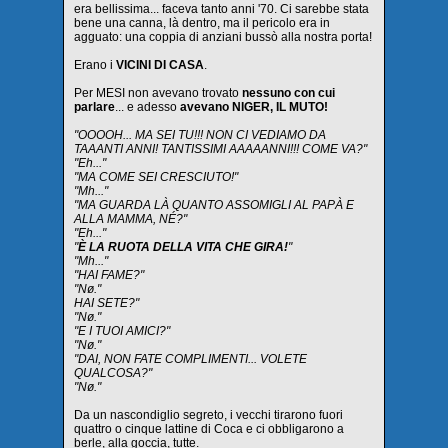
era bellissima... faceva tanto anni '70. Ci sarebbe stata
bene una canna, là dentro, ma il pericolo era in
agguato: una coppia di anziani bussò alla nostra porta!
Erano i
VICINI DI CASA
.
Per MESI non avevano trovato
nessuno con cui
parlare
... e adesso
avevano NIGER, IL MUTO!
"OOOOH... MA SEI TU!!! NON CI VEDIAMO DA
TAAANTI ANNI! TANTISSIMI AAAAANNI!!! COME VA?"
"Eh..."
"MA COME SEI CRESCIUTO!"
"Mh..."
"MA GUARDA LÀ QUANTO ASSOMIGLI AL PAPÀ E
ALLA MAMMA, NÉ?"
"Eh..."
"
È LA RUOTA DELLA VITA CHE GIRA!
"
"Mh..."
"HAI FAME?"
"Nø."
HAI SETE?"
"Nø."
"E I TUOI AMICI?"
"Nø."
"DAI, NON FATE COMPLIMENTI... VOLETE
QUALCOSA?"
"Nø."
Da un nascondiglio segreto, i vecchi tirarono fuori
quattro o cinque lattine di Coca e ci obbligarono a
berle, alla goccia, tutte.