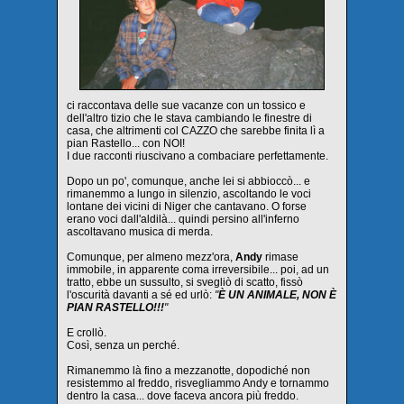
ci raccontava delle sue vacanze con un tossico e
dell'altro tizio che le stava cambiando le finestre di
casa, che altrimenti col CAZZO che sarebbe finita lì a
pian Rastello... con NOI!
I due racconti riuscivano a combaciare perfettamente.
Dopo un po', comunque, anche lei si abbioccò... e
rimanemmo a lungo in silenzio, ascoltando le voci
lontane dei vicini di Niger che cantavano. O forse
erano voci dall'aldilà... quindi persino all'inferno
ascoltavano musica di merda.
Comunque, per almeno mezz'ora,
Andy
rimase
immobile, in apparente coma irreversibile... poi, ad un
tratto, ebbe un sussulto, si svegliò di scatto, fissò
l'oscurità davanti a sé ed urlò:
"
È UN ANIMALE, NON È
PIAN RASTELLO!!!
"
E crollò.
Così, senza un perché.
Rimanemmo là fino a mezzanotte, dopodiché non
resistemmo al freddo, risvegliammo Andy e tornammo
dentro la casa... dove faceva ancora più freddo.