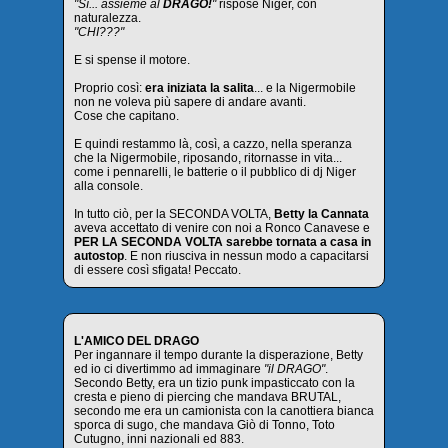
"Sì... assieme al
DRAGO!
"
rispose Niger, con
naturalezza.
"CHI???"
E si spense il motore.
Proprio così:
era iniziata la salita
... e la Nigermobile
non ne voleva più sapere di andare avanti.
Cose che capitano.
E quindi restammo là, così, a cazzo, nella speranza
che la Nigermobile, riposando, ritornasse in vita...
come i pennarelli, le batterie o il pubblico di dj Niger
alla console.
In tutto ciò, per la SECONDA VOLTA,
Betty la Cannata
aveva accettato di venire con noi a Ronco Canavese e
PER LA SECONDA VOLTA sarebbe tornata a casa in
autostop
. E non riusciva in nessun modo a capacitarsi
di essere così sfigata! Peccato.
L'AMICO DEL DRAGO
Per ingannare il tempo durante la disperazione, Betty
ed io ci divertimmo ad immaginare
"il DRAGO"
.
Secondo Betty, era un tizio punk impasticcato con la
cresta e pieno di piercing che mandava BRUTAL,
secondo me era un camionista con la canottiera bianca
sporca di sugo, che mandava Giò di Tonno, Toto
Cutugno, inni nazionali ed 883.