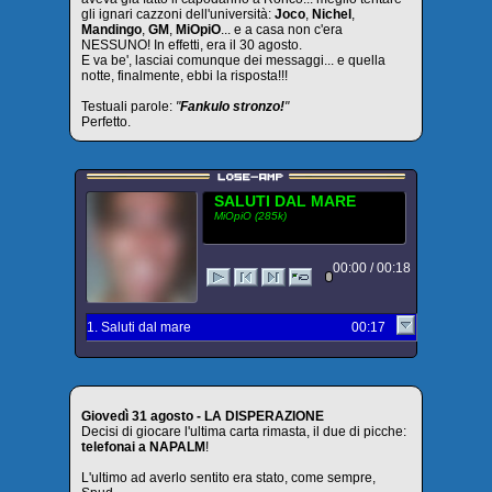
gli ignari cazzoni dell'università:
Joco
,
Nichel
,
Mandingo
,
GM
,
MiOpiO
... e a casa non c'era
NESSUNO! In effetti, era il 30 agosto.
E va be', lasciai comunque dei messaggi... e quella
notte, finalmente, ebbi la risposta!!!
Testuali parole:
"
Fankulo stronzo!
"
Perfetto.
SALUTI DAL MARE
MiOpiO (285k)
00:00 / 00:18
1. Saluti dal mare
00:17
Giovedì 31 agosto - LA DISPERAZIONE
Decisi di giocare l'ultima carta rimasta, il due di picche:
telefonai a NAPALM
!
L'ultimo ad averlo sentito era stato, come sempre,