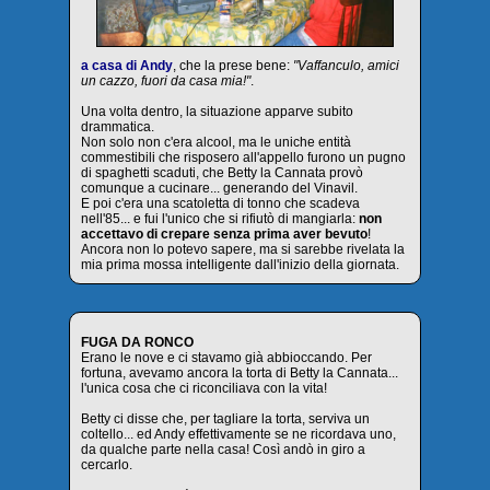
a casa di Andy
, che la prese bene:
"Vaffanculo, amici
un cazzo, fuori da casa mia!"
.
Una volta dentro, la situazione apparve subito
drammatica.
Non solo non c'era alcool, ma le uniche entità
commestibili che risposero all'appello furono un pugno
di spaghetti scaduti, che Betty la Cannata provò
comunque a cucinare... generando del Vinavil.
E poi c'era una scatoletta di tonno che scadeva
nell'85... e fui l'unico che si rifiutò di mangiarla:
non
accettavo di crepare senza prima aver bevuto
!
Ancora non lo potevo sapere, ma si sarebbe rivelata la
mia prima mossa intelligente dall'inizio della giornata.
FUGA DA RONCO
Erano le nove e ci stavamo già abbioccando. Per
fortuna, avevamo ancora la torta di Betty la Cannata...
l'unica cosa che ci riconciliava con la vita!
Betty ci disse che, per tagliare la torta, serviva un
coltello... ed Andy effettivamente se ne ricordava uno,
da qualche parte nella casa! Così andò in giro a
cercarlo.