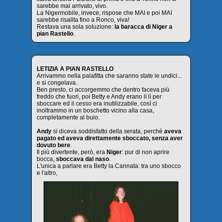
sarebbe mai arrivato, vivo.
La Nigermobile, invece, rispose che MAI e poi MAI
sarebbe risalita fino a Ronco, viva!
Restava una sola soluzione:
la baracca di Niger a
pian Rastello
.
LETIZIA A PIAN RASTELLO
Arrivammo nella palafitta che saranno state le undici...
e si congelava.
Ben presto, ci accorgemmo che dentro faceva più
freddo che fuori, poi Betty e Andy erano lì lì per
sboccare ed il cesso era inutilizzabile, così ci
inoltrammo in un boschetto vicino alla casa,
completamente al buio.
Andy
si diceva soddisfatto della serata, perché
aveva
pagato ed aveva direttamente sboccato, senza aver
dovuto bere
.
Il più divertente, però, era
Niger
: pur di non aprire
bocca,
sboccava dal naso
.
L'unica a parlare era Betty la Cannata: tra uno sbocco
e l'altro,