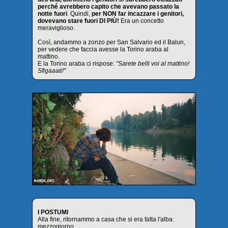
perché avrebbero capito che avevano passato la
notte fuori
. Quindi,
per NON far incazzare i genitori,
dovevano stare fuori DI PIÙ!
Era un concetto
meraviglioso.
Così, andammo a zonzo per San Salvario ed il Balun,
per vedere che faccia avesse la Torino araba al
mattino.
E la Torino araba ci rispose:
"Sarete belli voi al mattino!
Sfigaaati!"
I POSTUMI
Alla fine, ritornammo a casa che si era fatta l'alba:
mezzogiorno.