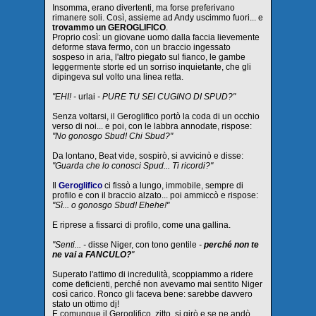
Insomma, erano divertenti, ma forse preferivano
rimanere soli. Così, assieme ad Andy uscimmo fuori... e
trovammo un GEROGLIFICO
.
Proprio così: un giovane uomo dalla faccia lievemente
deforme stava fermo, con un braccio ingessato
sospeso in aria, l'altro piegato sul fianco, le gambe
leggermente storte ed un sorriso inquietante, che gli
dipingeva sul volto una linea retta.
"EHI! -
urlai
- PURE TU SEI CUGINO DI SPUD?"
Senza voltarsi, il Geroglifico portò la coda di un occhio
verso di noi... e poi, con le labbra annodate, rispose:
"No gonosgo Sbud! Chi Sbud?"
Da lontano, Beat vide, sospirò, si avvicinò e disse:
"Guarda che lo conosci Spud... Ti ricordi?"
Il
Geroglifico
ci fissò a lungo, immobile, sempre di
profilo e con il braccio alzato... poi ammiccò e rispose:
"Sì... o gonosgo Sbud! Ehehe!"
E riprese a fissarci di profilo, come una gallina.
"Senti... -
disse Niger, con tono gentile
-
perché non te
ne vai a FANCULO?
"
Superato l'attimo di incredulità, scoppiammo a ridere
come deficienti, perché non avevamo mai sentito Niger
così carico. Ronco gli faceva bene: sarebbe davvero
stato un ottimo dj!
E comunque il Geroglifico, zitto, si girò e se ne andò.