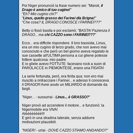
Poi Niger pronunciò la frase numero sei:
"Marok,
il
Drago è amico di tuo cugino!
"
"Eh? Mio cugino chi?"
"
Linus, quello grasso dei Farinei dla Brigna!
"
"Che cosa? IL DRAGO CONOSCE I FARINEI???"
Betty ci fissò basita e poi esclamò:
"BASTA! Pazienza il
DRAGO... ma
chi CAZZO sono i FARINEI???
"
Ecco... era difficile rispondere. Il loro bassista, Linus,
era un mio cugino di terzo grado, che non avevo mai
conosciuto e che però un bel giorno aveva regalato le
sue cassette all'ULTIMA persona a cui gliene potesse
fottere qualcosa: mio padre.
E io gliele avevo FOTTUTE: facevano rock a suon di
PAROLACCE in PIEMONTESE, erano una FIGATA!
La serie fortunata, però, era finita qua: non ero mai
riuscito a rintracciare i Farinei... e adesso li conosceva
il DRAGO!!! Avrei avuto un MILIARDO di domande da
fargli.
"Niger...
- sussurrai -
Linus... è GRASSO?
"
Niger provò ad accendere il motore... e funzionò: la
Nigermobile era VIVA!
Aléééééééé!!!
E girò in una stradina laterale, senza addurre
motivazioni plausibili.
"NIGER! -
urlai
- DOVE CAZZO STIAMO ANDANDO?"