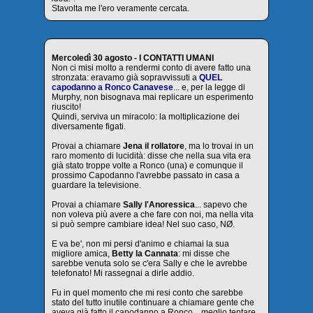
Stavolta me l'ero veramente cercata.
Mercoledì 30 agosto - I CONTATTI UMANI
Non ci misi molto a rendermi conto di avere fatto una
stronzata: eravamo già sopravvissuti a
QUEL
capodanno a Ronco Canavese
... e, per la legge di
Murphy, non bisognava mai replicare un esperimento
riuscito!
Quindi, serviva un miracolo: la moltiplicazione dei
diversamente figati.
Provai a chiamare
Jena il rollatore
, ma lo trovai in un
raro momento di lucidità: disse che nella sua vita era
già stato troppe volte a Ronco (una) e comunque il
prossimo Capodanno l'avrebbe passato in casa a
guardare la televisione.
Provai a chiamare
Sally l'Anoressica
... sapevo che
non voleva più avere a che fare con noi, ma nella vita
si può sempre cambiare idea! Nel suo caso, NØ.
E va be', non mi persi d'animo e chiamai la sua
migliore amica,
Betty la Cannata
: mi disse che
sarebbe venuta solo se c'era Sally e che le avrebbe
telefonato! Mi rassegnai a dirle addio.
Fu in quel momento che mi resi conto che sarebbe
stato del tutto inutile continuare a chiamare gente che
aveva già fatto il capodanno a Ronco... meglio tentare