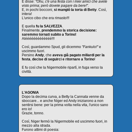
E disse:
"Ohu, c'é una festa con i miei amici che avete
visto prima; però dovete pagare da bere!"
.
E, in pochi bocconi,
si mangiò la torta di Betty
. Così,
intera!
L'unico cibo che era rimasto!!!
E quella
fu la SALVEZZA
.
Finalmente,
prendemmo la storica decisione:
saremmo tornati subito a Torino!
Alééééééééééééé!!!
Così, guardammo Spud, gli dicemmo
"Fankulo!"
e
uscimmo fuori.
Persino
Andy
, che
aveva già pagato miliardi per la
festa
,
decise di seguirci e ritornare a Torino
!
E fu così che la Nigermobile ripartì, in fuga verso la
civiltà.
L'AGONIA
Dopo la decima curva, a Betty la Cannata venne da
sboccare... e anche Niger ed Andy iniziarono a non
sentirsi bene: per la prima volta nella vita, l'unico sano
ero io!
Grazie, tonno.
Così, Niger fermò la Nigermobile ed uscimmo fuori, in
mezzo alla strada.
Furono attimi di poesia: