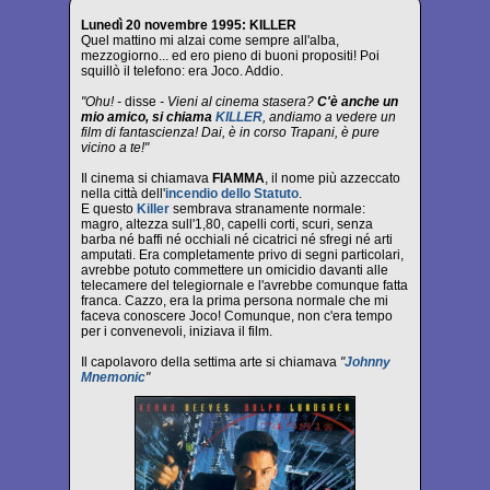
Lunedì 20 novembre 1995: KILLER
Quel mattino mi alzai come sempre all'alba,
mezzogiorno... ed ero pieno di buoni propositi! Poi
squillò il telefono: era Joco. Addio.
"Ohu! -
disse
- Vieni al cinema stasera?
C'è anche un
mio amico, si chiama
KILLER
, andiamo a vedere un
film di fantascienza! Dai, è in corso Trapani, è pure
vicino a te!"
Il cinema si chiamava
FIAMMA
, il nome più azzeccato
nella città dell'
incendio dello Statuto
.
E questo
Killer
sembrava stranamente normale:
magro, altezza sull'1,80, capelli corti, scuri, senza
barba né baffi né occhiali né cicatrici né sfregi né arti
amputati. Era completamente privo di segni particolari,
avrebbe potuto commettere un omicidio davanti alle
telecamere del telegiornale e l'avrebbe comunque fatta
franca. Cazzo, era la prima persona normale che mi
faceva conoscere Joco! Comunque, non c'era tempo
per i convenevoli, iniziava il film.
Il capolavoro della settima arte si chiamava
"
Johnny
Mnemonic
"