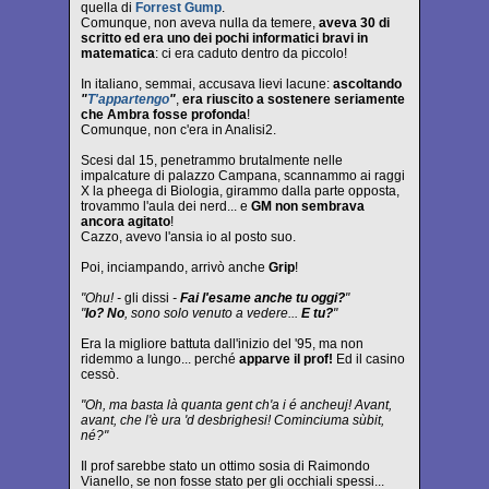
quella di
Forrest Gump
.
Comunque, non aveva nulla da temere,
aveva 30 di
scritto ed era uno dei pochi informatici bravi in
matematica
: ci era caduto dentro da piccolo!
In italiano, semmai, accusava lievi lacune:
ascoltando
"
T'appartengo
"
,
era riuscito a sostenere seriamente
che Ambra fosse profonda
!
Comunque, non c'era in Analisi2.
Scesi dal 15, penetrammo brutalmente nelle
impalcature di palazzo Campana, scannammo ai raggi
X la pheega di Biologia, girammo dalla parte opposta,
trovammo l'aula dei nerd... e
GM non sembrava
ancora agitato
!
Cazzo, avevo l'ansia io al posto suo.
Poi, inciampando, arrivò anche
Grip
!
"Ohu! -
gli dissi
-
Fai l'esame anche tu oggi?
"
"
Io? No
, sono solo venuto a vedere...
E tu?
"
Era la migliore battuta dall'inizio del '95, ma non
ridemmo a lungo... perché
apparve il prof!
Ed il casino
cessò.
"Oh, ma basta là quanta gent ch'a i é ancheuj! Avant,
avant, che l'è ura 'd desbrighesi! Cominciuma sùbit,
né?"
Il prof sarebbe stato un ottimo sosia di Raimondo
Vianello, se non fosse stato per gli occhiali spessi...