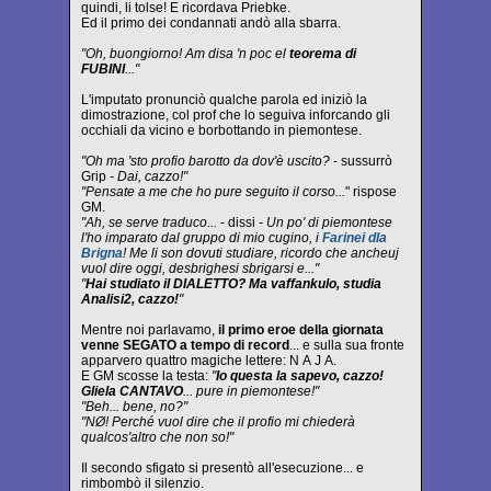
quindi, li tolse! E ricordava Priebke.
Ed il primo dei condannati andò alla sbarra.
"Oh, buongiorno! Am disa 'n poc el
teorema di
FUBINI
..."
L'imputato pronunciò qualche parola ed iniziò la
dimostrazione, col prof che lo seguiva inforcando gli
occhiali da vicino e borbottando in piemontese.
"Oh ma 'sto profio barotto da dov'è uscito?
- sussurrò
Grip
- Dai, cazzo!"
"Pensate a me che ho pure seguito il corso...
" rispose
GM.
"Ah, se serve traduco...
- dissi
- Un po' di piemontese
l'ho imparato dal gruppo di mio cugino, i
Farinei dla
Brigna
! Me li son dovuti studiare, ricordo che ancheuj
vuol dire oggi, desbrighesi sbrigarsi e..."
"
Hai studiato il DIALETTO? Ma vaffankulo, studia
Analisi2, cazzo!
"
Mentre noi parlavamo,
il primo eroe della giornata
venne SEGATO a tempo di record
... e sulla sua fronte
apparvero quattro magiche lettere: N A J A.
E GM scosse la testa:
"
Io questa la sapevo, cazzo!
Gliela CANTAVO
... pure in piemontese!"
"Beh... bene, no?"
"NØ! Perché vuol dire che il profio mi chiederà
qualcos'altro che non so!"
Il secondo sfigato si presentò all'esecuzione... e
rimbombò il silenzio.