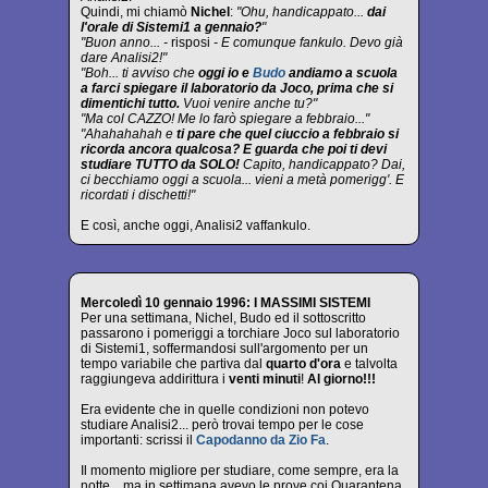
Quindi, mi chiamò
Nichel
:
"Ohu, handicappato...
dai
l'orale di Sistemi1 a gennaio?
"
"Buon anno... -
risposi
- E comunque fankulo. Devo già
dare Analisi2!"
"Boh... ti avviso che
oggi io e
Budo
andiamo a scuola
a farci spiegare il laboratorio da Joco, prima che si
dimentichi tutto.
Vuoi venire anche tu?"
"Ma col CAZZO! Me lo farò spiegare a febbraio..."
"Ahahahahah e
ti pare che quel ciuccio a febbraio si
ricorda ancora qualcosa? E guarda che poi ti devi
studiare TUTTO da SOLO!
Capito, handicappato? Dai,
ci becchiamo oggi a scuola... vieni a metà pomerigg'. E
ricordati i dischetti!"
E così, anche oggi, Analisi2 vaffankulo.
Mercoledì 10 gennaio 1996: I MASSIMI SISTEMI
Per una settimana, Nichel, Budo ed il sottoscritto
passarono i pomeriggi a torchiare Joco sul laboratorio
di Sistemi1, soffermandosi sull'argomento per un
tempo variabile che partiva dal
quarto d'ora
e talvolta
raggiungeva addirittura i
venti minuti
!
Al giorno!!!
Era evidente che in quelle condizioni non potevo
studiare Analisi2... però trovai tempo per le cose
importanti: scrissi il
Capodanno da Zio Fa
.
Il momento migliore per studiare, come sempre, era la
notte... ma in settimana avevo le prove coi Quarantena