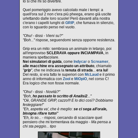
Io sì che mi so divertire.
Quel pomeriggio avevo calcolato male i tempi: a
quell'ora sul 2 non c'era più pheega, erano già uscite
urlettando dalle loro scuole! Però davanti alla nostra
c'erano i capelli lunghi di
GRIP
, che fumava in silenzio,
con lo sguardo perso nel vuoto.
"Ohu!
- dissi
- Vieni su?"
"Boh..."
rispose, seguendomi senza opporre resistenza.
Grip era un mito: sembrava un animale in letargo, poi
all'improvviso
SCLERAVA oppure INCIAMPAVA
, in
maniera spettacolare.
Nei simulatori di guida
, come
Indycar
o
Screamer
,
alle macchine era assegnato un attributo
, chiamato
"
grip
"
, che ne indicava la
tenuta di strada
...
era lui
!
Del resto, si era fatto le superiori con
McLaud
e il primo
anno di informatica con
Zool
e
MiOpiO
, nel corso C!
Era logico che non fosse normale.
"Ohu!
- dissi
- Novità?"
"Boh,
ho passato lo scritto di Analisi2
..."
"Oè, GRANDE GRIP, cazzo!!! E lo dici così? Dobbiamo
festeggiare!"
"Eh, aspetta va', che è meglio:
se ci sega all'orale,
bisogna rifare tutto
!"
"Eh, lo so...
- risposi, cercando di scacciare quel
pensiero che mi tormentava da maggio -
Ma pensa a
chi sta peggio... tipo