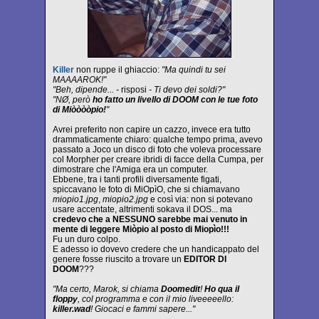
Killer
non ruppe il ghiaccio:
"Ma quindi tu sei
MAAAAROK!"
"Beh, dipende... -
risposi
- Ti devo dei soldi?"
"NØ, però
ho fatto un livello di DOOM con le tue foto
di Miòòòòpio!
"
Avrei preferito non capire un cazzo, invece era tutto
drammaticamente chiaro: qualche tempo prima, avevo
passato a Joco un disco di foto che voleva processare
col Morpher per creare ibridi di facce della Cumpa, per
dimostrare che l'Amiga era un computer.
Ebbene, tra i tanti profili diversamente figati,
spiccavano le foto di MiOpìO, che si chiamavano
miopio1.jpg
,
miopio2.jpg
e così via: non si potevano
usare accentate, altrimenti sokava il DOS... ma
credevo che a NESSUNO sarebbe mai venuto in
mente di leggere Miòpio al posto di Miopìo!!!
Fu un duro colpo.
E adesso io dovevo credere che un handicappato del
genere fosse riuscito a trovare un
EDITOR DI
DOOM
???
"Ma certo, Marok, si chiama
Doomedit
!
Ho qua il
floppy
, col programma e con il mio liveeeeello:
killer.wad
! Giocaci e fammi sapere..."