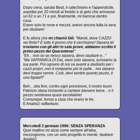
Dopo cena, salutai Beat, il catechismo e l'appendicite,
aspettai per 20 minuti al freddo e al gelo che arrivasse
un 62 o un 71 e poi, finalmente, mi barricai dentro
casa.
Erano solo le nove e mezza: avevo ancora tutta la sera
per studiare!
E fu allora che
mi chiamò Giò
:
"Marok, dove CAZZO
sei finito? È tutto il giorno che ti cerchiamo! Stasera
ci
troviamo con gli altri in sala prove
,
abbiamo scritto il
primo pezzo dei Quarantena!
"
"Eh... non so se riesco stasera, devo studiare e..."
"Ma VAFFANKULO! Dai, vieni solo stasera, scriviamo la
tua parte. Poi ognuno di noi va avanti a studiarlo per i
cazzi propri, non ti rompiamo più le palle... ma stasera
devi troppo venire. Cioè, devi sentire questo pezzo, è
una figata!!!"
Beh... alla fine, contro ogni previsione, il nostro buon
Fabrizio stava iniziando a cantare davvero bene... e il
pezzo sembrava quasi ascoltabile!
Comunque, tornai a casa che erano le tre.
E Analisi2 vaffankulo.
Mercoledì 3 gennaio 1996: SENZA SPERANZA
Quel mattino mi alzai come sempre all'alba,
mezzogiorno, con un solo progetto in mente: studiare
Analisi2.