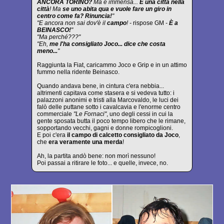
ANCORA TORINO?
Ma è immensa...
È una città nella
città
! Ma
se uno abita qua e vuole fare un giro in
centro come fa? Rinuncia!
"
"E ancora non sai dov'è il
campo
! -
rispose GM
-
È a
BEINASCO!
"
"Ma perché???"
"Eh,
me l'ha consigliato Joco... dice che costa
meno...
"
Raggiunta la Fiat, caricammo Joco e Grip e in un attimo
fummo nella ridente Beinasco.
Quando andava bene, in cintura c'era nebbia...
altrimenti capitava come stasera e si vedeva tutto: i
palazzoni anonimi e tristi alla Marcovaldo, le luci dei
falò delle puttane sotto i cavalcavia e l'enorme centro
commerciale
"Le Fornaci"
, uno degli cessi in cui la
gente sposata butta il poco tempo libero che le rimane,
sopportando vecchi, gagni e donne rompicoglioni.
E poi c'era
il campo di calcetto consigliato da Joco
,
che
era veramente una merda
!
Ah, la partita andò bene: non morì nessuno!
Poi passai a ritirare le foto... e quelle, invece, no.