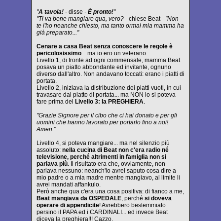
"
A tavola!
- disse
-
È pronto!
"
"Ti va bene mangiare qua, vero?
- chiese Beat
- "Non
te l'ho neanche chiesto, ma tanto ormai mia mamma ha
già preparato..."
Cenare a casa Beat senza conoscere le regole è
pericolosissimo
... ma io ero un veterano.
Livello 1, di fronte ad ogni commensale, mamma Beat
posava un piatto abbondante ed invitante, ognuno
diverso dall'altro. Non andavano toccati: erano i piatti di
portata.
Livello 2, iniziava la distribuzione dei piatti vuoti, in cui
travasare dal piatto di portata... ma NON lo si poteva
fare prima del
Livello 3: la PREGHIERA
.
"Grazie Signore per il cibo che ci hai donato e per gli
uomini che hanno lavorato per portarlo fino a noi!
Amen."
Livello 4, si poteva mangiare... ma nel silenzio più
assoluto:
nella cucina di Beat non c'era radio né
televisione, perché altrimenti in famiglia non si
parlava più
. Il risultato era che, ovviamente, non
parlava nessuno: neanch'io avrei saputo cosa dire a
mio padre o a mia madre mentre mangiavo, al limite li
avrei mandati affankulo.
Però anche qua c'era una cosa positiva: di fianco a me,
Beat mangiava da OSPEDALE
, perché
si doveva
operare di appendicite
! Avrebbero bestemmiato
persino il PAPA ed i CARDINALI... ed invece Beat
diceva la preghiera!!! Cazzo.