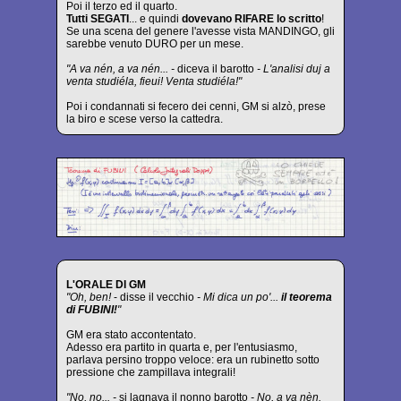
Poi il terzo ed il quarto.
Tutti SEGATI
... e quindi
dovevano RIFARE lo scritto
!
Se una scena del genere l'avesse vista MANDINGO, gli
sarebbe venuto DURO per un mese.
"A va nén, a va nén... -
diceva il barotto
- L'analisi duj a
venta studiéla, fieui! Venta studiéla!"
Poi i condannati si fecero dei cenni, GM si alzò, prese
la biro e scese verso la cattedra.
L'ORALE DI GM
"Oh, ben!
- disse il vecchio
- Mi dica un po'...
il teorema
di FUBINI!
"
GM era stato accontentato.
Adesso era partito in quarta e, per l'entusiasmo,
parlava persino troppo veloce: era un rubinetto sotto
pressione che zampillava integrali!
"No, no... -
si lagnava il nonno barotto
- No, a va nèn.