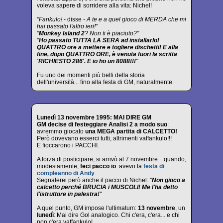
voleva sapere di sorridere alla vita: Nichel!
"Fankulo!
- disse
- A te e a quel gioco di MERDA che mi
hai passato l'altro ieri!
"
"
Monkey Island 2
? Non ti è piaciuto?"
"
Ho passato TUTTA LA SERA ad installarlo!
QUATTRO ore a mettere e togliere dischetti! E alla
fine, dopo QUATTRO ORE, è venuta fuori la scritta
'RICHIESTO 286'. E io ho un 8088!!!
"
.
Fu uno dei momenti più belli della storia
dell'università... fino alla festa di GM, naturalmente.
Lunedì 13 novembre 1995: MAI DIRE GM
GM decise di festeggiare Analisi 2 a modo suo
:
avremmo giocato
una MEGA partita di CALCETTO!
Però dovevano esserci tutti, altrimenti vaffankulo!!!
E fioccarono i PACCHI.
A forza di posticipare, si arrivò al 7 novembre... quando,
modestamente,
feci pacco io
: avevo la
festa di
compleanno di Andy
.
Segnalerei però anche il pacco di Nichel:
"
Non gioco a
calcetto perché BRUCIA i MUSCOLI! Me l'ha detto
l'istruttore in palestra!
"
A quel punto, GM impose l'ultimatum:
13 novembre
, un
lunedì
: Mai dire Gol analogico. Chi c'era, c'era... e chi
non c'era vaffankulo!