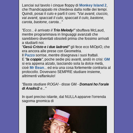
Lanciai sul tavolo i cinque floppy di
Monkey Island 2
,
che l'handicappato mi chiedeva dalla notte dei tempi.
Quindi, posai il culo e partì il coro:
"Vai avanti, ciuccio,
vai avanti, spaccati il culo, spaccati il culo, bastone,
carota, bastone, carota..."
"Ecco... è arrivato il
Trio Melody
!"
sbuffava McLaud,
mentre programmava in linguaggi avanzati che
sarebbero diventati obsoleti prima che fossimo arrivati
a studiarli noi.
"
Gesù Cristo e i due ladroni
!"
gli fece eco MiOpiO, che
era ancora alle prese con Geometria.
Il
Pazzo
sorrise, mentre disegnava i suoi frattali.
E
"
la coppia
"
, poche sedie più avanti, andò in crisi:
GM
si era appena alzato, lasciando sola la dolce metà,
cioè
Mr Bean
... ed era una cosa fortemente contraria al
protocollo. Dovevano SEMPRE studiare insieme,
altrimenti vaffankulo!
"Basta studiare ROGA!
- disse GM
-
Domani ho l'orale
di Analisi2
e..."
In quel preciso istante, dal NULLA apparve l'orrenda
sagoma gnomica di