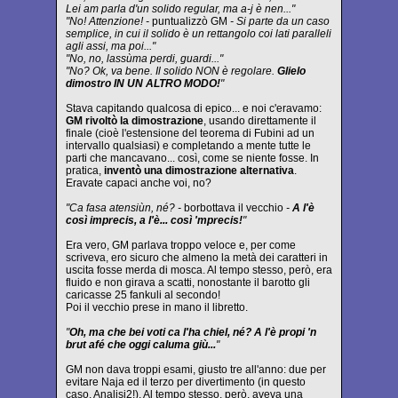
Lei am parla d'un solido regular, ma a-j è nen..."
"No! Attenzione! -
puntualizzò GM
- Si parte da un caso
semplice, in cui il solido è un rettangolo coi lati paralleli
agli assi, ma poi..."
"No, no, lassùma perdi, guardi..."
"No? Ok, va bene. Il solido NON è regolare.
Glielo
dimostro IN UN ALTRO MODO!
"
Stava capitando qualcosa di epico... e noi c'eravamo:
GM rivoltò la dimostrazione
, usando direttamente il
finale (cioè l'estensione del teorema di Fubini ad un
intervallo qualsiasi) e completando a mente tutte le
parti che mancavano... così, come se niente fosse. In
pratica,
inventò una dimostrazione alternativa
.
Eravate capaci anche voi, no?
"Ca fasa atensiùn, né? -
borbottava il vecchio
-
A l'è
così imprecis, a l'è... così 'mprecis!
"
Era vero, GM parlava troppo veloce e, per come
scriveva, ero sicuro che almeno la metà dei caratteri in
uscita fosse merda di mosca. Al tempo stesso, però, era
fluido e non girava a scatti, nonostante il barotto gli
caricasse 25 fankuli al secondo!
Poi il vecchio prese in mano il libretto.
"
Oh, ma che bei voti ca l'ha chiel, né? A l'è propi 'n
brut afé che oggi caluma giù...
"
GM non dava troppi esami, giusto tre all'anno: due per
evitare Naja ed il terzo per divertimento (in questo
caso, Analisi2!). Al tempo stesso, però, aveva una