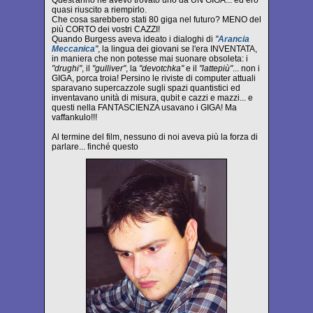
Quest'anno ne avevo trovato uno da UN GIGA... ed ero
quasi riuscito a riempirlo.
Che cosa sarebbero stati 80 giga nel futuro? MENO del
più CORTO dei vostri CAZZI!
Quando Burgess aveva ideato i dialoghi di
"
Arancia
Meccanica
"
, la lingua dei giovani se l'era INVENTATA,
in maniera che non potesse mai suonare obsoleta: i
"drughi"
, il
"gulliver"
, la
"devotchka"
e il
"lattepiù"
... non i
GIGA, porca troia! Persino le riviste di computer attuali
sparavano supercazzole sugli spazi quantistici ed
inventavano unità di misura, qubit e cazzi e mazzi... e
questi nella FANTASCIENZA usavano i GIGA! Ma
vaffankulo!!!
Al termine del film, nessuno di noi aveva più la forza di
parlare... finché questo