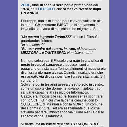
ZOOL
,
fuori di casa la sera per la prima volta dal
1974
, ed il
FILOSOFO
, che
si faceva rivedere dopo
UN ANNO
!
Purtroppo, non ci fu tempo per i convenevoli: alle otto
in punto,
GM premette EJECT
... e ci ritrovammo in
testa alla carovana di macchine che migrava a Sud.
"Ma
quanto è grande Torino???
"
chiese il Filosofo,
guardandosi intorno.
"In che senso?"
"Be',
per venire dal centro, in tram, ci ho messo
MEZZ'ORA... è TANTISSIMO!
Non finiva mai..."
Non era colpa sua: il Filosofo
era nato in una sfiga di
posto in culo al canavese
e adesso i suoi gli
pagavano una stanza a Torino, altrimenti ci metteva più
di un'ora a ritornare a casa. Quindi, il risultato era che
era andato via di casa per fare l'università
, anziché il
contrario!!!
Solo che poi
in tre anni aveva vissuto solo in centro
,
come un ospite che dorme nel divano in salotto... con
saltuarie capatine al cesso, cioè Informatica.
Cazzo, era impossibile capire Torino senza scontrarsi
con lo SCHIFO in cui vive la gente comune, con lo
SQUALLORE di Mirafiori e con la NOIA di un comune
della prima cintura... ed era esattamente quello che
stavamo per fare, imboccando via Guido Reni! Così al
Filosofo venne la labirintite.
"Aspetta, ma
mi volete dire che TUTTA QUESTA È