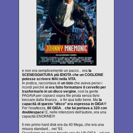
e non era semplicemente un pacco... era
la
SCENEGGIATURA più IDIOTA che un COGLIONE
potesse scrivere MAI nella VITA
.
In pratica, raccontava di
un tizio
che aveva perso i
ricordi perché
si era fatto formattare il cervello per
trasformarlo in un disco vergine
, così la gente
PAGAVA per copiarci sopra file pirata senza farsi
beccare dalla finanza... e fin qua tutto bene. Ma
la
capacità di questo
"disco"
era espressa in GIGA
!!!
Per l'esattezza,
80 GIGA
...
che lui portava a 320 con
doublespace
! E, nelle intenzioni dell'autore, era una
capacità ENORME!!!
Il mio primo hard disk era da 40 Mega, che era una
misura standard... nel '93.