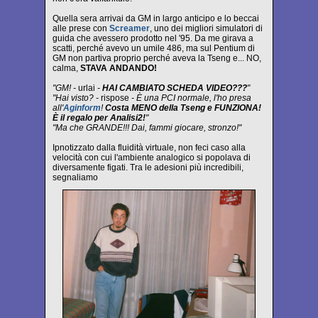
Quella sera arrivai da GM in largo anticipo e lo beccai
alle prese con
Screamer
, uno dei migliori simulatori di
guida che avessero prodotto nel '95. Da me girava a
scatti, perché avevo un umile 486, ma sul Pentium di
GM non partiva proprio perché aveva la Tseng e... NO,
calma,
STAVA ANDANDO!
"GM! -
urlai
-
HAI CAMBIATO SCHEDA VIDEO???
"
"Hai visto? -
rispose
- È una PCI normale, l'ho presa
all'
Aginform
!
Costa MENO della Tseng e FUNZIONA!
È il regalo per Analisi2!
"
"Ma che GRANDE!!! Dai, fammi giocare, stronzo!"
Ipnotizzato dalla fluidità virtuale, non feci caso alla
velocità con cui l'ambiente analogico si popolava di
diversamente figati. Tra le adesioni più incredibili,
segnaliamo