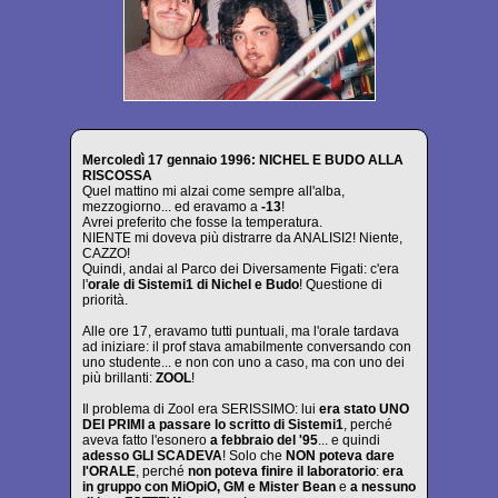
Mercoledì 17 gennaio 1996: NICHEL E BUDO ALLA
RISCOSSA
Quel mattino mi alzai come sempre all'alba,
mezzogiorno... ed eravamo a
-13
!
Avrei preferito che fosse la temperatura.
NIENTE mi doveva più distrarre da ANALISI2! Niente,
CAZZO!
Quindi, andai al Parco dei Diversamente Figati: c'era
l'
orale di Sistemi1 di Nichel e Budo
! Questione di
priorità.
Alle ore 17, eravamo tutti puntuali, ma l'orale tardava
ad iniziare: il prof stava amabilmente conversando con
uno studente... e non con uno a caso, ma con uno dei
più brillanti:
ZOOL
!
Il problema di Zool era SERISSIMO: lui
era stato UNO
DEI PRIMI a passare lo scritto di Sistemi1
, perché
aveva fatto l'esonero
a febbraio del '95
... e quindi
adesso GLI SCADEVA
! Solo che
NON poteva dare
l'ORALE
, perché
non poteva finire il laboratorio
:
era
in gruppo con MiOpiO, GM e Mister Bean
e
a nessuno