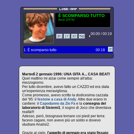
È SCOMPARSO TUTTO
Beat (297k)
00:00 / 00:19
1. È scomparso tutto
00:18
Martedì 2 gennaio 1996: UNA GITA A... CASA BEAT!
Quel mattino mi alzai come sempre all'alba:
mezzogiorno.
Per tutto dicembre, avevo fatto un CAZZO ed era stata
un'esperienza meravigliosa.
Come promesso, avevo scritto la dodicesima cazzata
del '95: il
festone a casa di Andy
. Altre due erano in
cantiere: il
Capodanno da Zio Fa
e la
consegna del
laboratorio di Sistemi1
, il sogno di Joco che diventava
realtà!!!
Adesso, però, bisognava tornare coi piedi per terra:
facevo cagare, non avevo più un soldo e dovevo
studiare Analisi2.
Grazie al cielo,
l'appello di gennaio era stato fissato