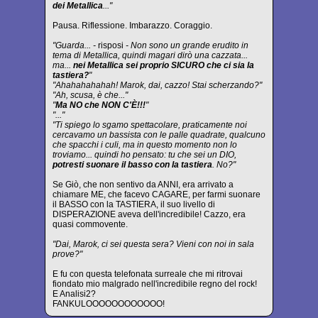
dei Metallica
..."
Pausa. Riflessione. Imbarazzo. Coraggio.
"Guarda... -
risposi
- Non sono un grande erudito in
tema di Metallica, quindi magari dirò una cazzata...
ma...
nei Metallica sei proprio SICURO che ci sia la
tastiera?
"
"Ahahahahahah! Marok, dai, cazzo! Stai scherzando?"
"Ah, scusa, è che..."
"
Ma NO che NON C'È!!!
"
"..."
"Ti spiego lo sgamo spettacolare, praticamente noi
cercavamo un bassista con le palle quadrate, qualcuno
che spacchi i culi, ma in questo momento non lo
troviamo... quindi ho pensato: tu che sei un DIO,
potresti suonare il basso con la tastiera
. No?"
Se Giò, che non sentivo da ANNI, era arrivato a
chiamare ME, che facevo CAGARE, per farmi suonare
il BASSO con la TASTIERA, il suo livello di
DISPERAZIONE aveva dell'incredibile! Cazzo, era
quasi commovente.
"Dai, Marok, ci sei questa sera? Vieni con noi in sala
prove?"
E fu con questa telefonata surreale che mi ritrovai
fiondato mio malgrado nell'incredibile regno del rock!
E Analisi2?
FANKULOOOOOOOOOOOO!