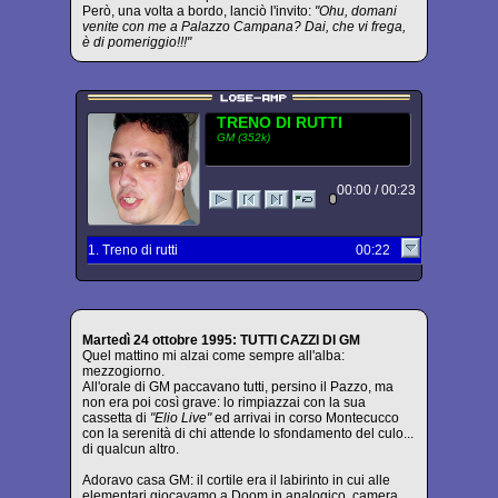
Però, una volta a bordo, lanciò l'invito:
"Ohu, domani
venite con me a Palazzo Campana? Dai, che vi frega,
è di pomeriggio!!!"
TRENO DI RUTTI
GM (352k)
00:00 / 00:23
1. Treno di rutti
00:22
Martedì 24 ottobre 1995: TUTTI CAZZI DI GM
Quel mattino mi alzai come sempre all'alba:
mezzogiorno.
All'orale di GM paccavano tutti, persino il Pazzo, ma
non era poi così grave: lo rimpiazzai con la sua
cassetta di
"Elio Live"
ed arrivai in corso Montecucco
con la serenità di chi attende lo sfondamento del culo...
di qualcun altro.
Adoravo casa GM: il cortile era il labirinto in cui alle
elementari giocavamo a Doom in analogico, camera