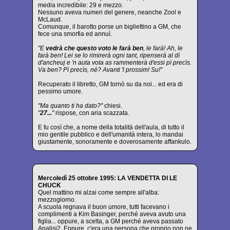
media incredibile: 29 e mezzo.
Nessuno aveva numeri del genere, neanche Zool e
McLaud.
Comunque, il barotto porse un bigliettino a GM, che
fece una smorfia ed annuì.
"E
vedrà che questo voto le farà ben
, le farà! Ah, le
farà ben! Lei se lo rimirerà ogni tant, ripenserà al dì
d'ancheuj e 'n auta vota as rammenterà d'essi pì precìs.
Va ben? Pì precìs, né? Avanti 'l prossim! Su!"
Recuperato il libretto, GM tornò su da noi... ed era di
pessimo umore.
"Ma quanto ti ha dato?"
chiesi.
"
27...
"
rispose, con aria scazzata.
E fu così che, a nome della totalità dell'aula, di tutto il
mio gentile pubblico e dell'umanità intera, lo mandai
giustamente, sonoramente e doverosamente affankulo.
Mercoledì 25 ottobre 1995: LA VENDETTA DI LE
CHUCK
Quel mattino mi alzai come sempre all'alba:
mezzogiorno.
A scuola regnava il buon umore, tutti facevano i
complimenti a Kim Basinger, perché aveva avuto una
figlia... oppure, a scelta, a GM perché aveva passato
Analisi2. Eppure, c'era una persona che proprio non ne