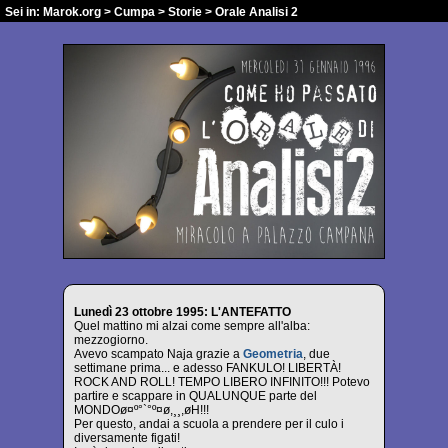
Sei in:
Marok.org
>
Cumpa
>
Storie
> Orale Analisi 2
Lunedì 23 ottobre 1995: L'ANTEFATTO
Quel mattino mi alzai come sempre all'alba:
mezzogiorno.
Avevo scampato Naja grazie a
Geometria
, due
settimane prima... e adesso FANKULO! LIBERTÀ!
ROCK AND ROLL! TEMPO LIBERO INFINITO!!! Potevo
partire e scappare in QUALUNQUE parte del
MONDOø¤º°`°º¤ø,¸¸,øH!!!
Per questo, andai a scuola a prendere per il culo i
diversamente figati!