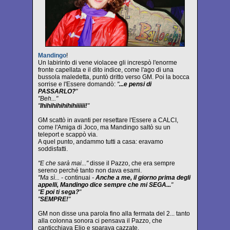
Mandingo
!
Un labirinto di vene violacee gli increspò l'enorme
fronte capellata e il dito indice, come l'ago di una
bussola maledetta, puntò dritto verso GM. Poi la bocca
sorrise e l'Essere domandò:
"
...e pensi di
PASSARLO?
"
"Beh..."
"
Ihihihihihihihiiiiii!
"
GM scattò in avanti per resettare l'Essere a CALCI,
come l'Amiga di Joco, ma Mandingo saltò su un
teleport e scappò via.
A quel punto, andammo tutti a casa: eravamo
soddisfatti.
"E che sarà mai..."
disse il Pazzo, che era sempre
sereno perché tanto non dava esami.
"Ma sì... -
continuai
-
Anche a me, il giorno prima degli
appelli, Mandingo dice sempre che mi SEGA...
"
"
E poi ti sega?
"
"
SEMPRE!
"
GM non disse una parola fino alla fermata del 2... tanto
alla colonna sonora ci pensava il Pazzo, che
canticchiava Elio e sparava cazzate.