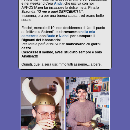
e nei weekend c'era
Andy
, che usciva con noi
APPOSTA per far incazzare la dolce metà,
Pina la
Scronda
:
"
O me o quei DEFICIENTI lì!
"
.
Insomma, era per una buona causa... ed erano belle
serate.
Finché, mercoledì 10, non decidemmo di fare il punto
definitivo su Sistemi1 e
ci trovammo
nella mia
cameretta
con
Budo
e
Nichel
per stampare il
Bignami del laboratorio
!
Per l'orale però dissi SOKA:
mancavano 20 giorni,
cazzo.
Cascasse il mondo, avrei studiato sempre e solo
Analisi2!!!
Quindi, quella sera uscimmo tutti assieme... a bere.