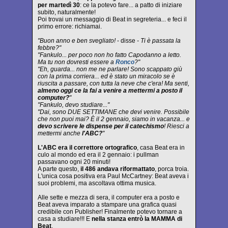
per martedì 30
: ce la potevo fare... a patto di iniziare
subito, naturalmente!
Poi trovai un messaggio di Beat in segreteria... e feci il
primo errore: richiamai.
"Buon anno e ben svegliato!
- disse
- Ti è passata la
febbre?"
"Fankulo... per poco non ho fatto Capodanno a letto.
Ma tu non dovresti essere a
Ronco
?"
"Eh, guarda... non me ne parlare! Sono scappato giù
con la prima corriera... ed è stato un miracolo se è
riuscita a passare, con tutta la neve che c'era! Ma senti,
almeno oggi ce la fai a venire a mettermi a posto il
computer?
"
"Fankulo, devo studiare..."
"Dai, sono DUE SETTIMANE che devi venire. Possibile
che non puoi mai? È il 2 gennaio, siamo in vacanza... e
devo scrivere le dispense per il catechismo
! Riesci a
mettermi anche
l'ABC?
"
L'ABC era il correttore ortografico
, casa Beat era in
culo al mondo ed era il 2 gennaio: i pullman
passavano ogni 20 minuti!
A parte questo,
il 486 andava riformattato
, porca troia.
L'unica cosa positiva era Paul McCartney: Beat aveva i
suoi problemi, ma ascoltava ottima musica.
Alle sette e mezza di sera, il computer era a posto e
Beat aveva imparato a stampare una grafica quasi
credibile con Publisher! Finalmente potevo tornare a
casa a studiare!!! E
nella stanza entrò la MAMMA di
Beat
.