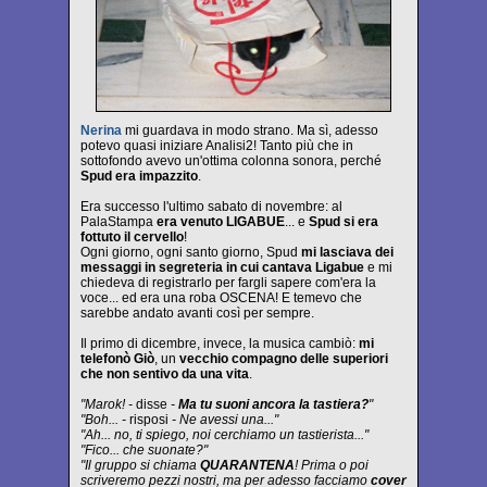
Nerina
mi guardava in modo strano. Ma sì, adesso
potevo quasi iniziare Analisi2! Tanto più che in
sottofondo avevo un'ottima colonna sonora, perché
Spud era impazzito
.
Era successo l'ultimo sabato di novembre: al
PalaStampa
era venuto LIGABUE
... e
Spud si era
fottuto il cervello
!
Ogni giorno, ogni santo giorno, Spud
mi lasciava dei
messaggi in segreteria in cui cantava Ligabue
e mi
chiedeva di registrarlo per fargli sapere com'era la
voce... ed era una roba OSCENA! E temevo che
sarebbe andato avanti così per sempre.
Il primo di dicembre, invece, la musica cambiò:
mi
telefonò Giò
, un
vecchio compagno delle superiori
che non sentivo da una vita
.
"Marok! -
disse
-
Ma tu suoni ancora la tastiera?
"
"Boh... -
risposi
- Ne avessi una..."
"Ah... no, ti spiego, noi cerchiamo un tastierista..."
"Fico... che suonate?"
"Il gruppo si chiama
QUARANTENA
! Prima o poi
scriveremo pezzi nostri, ma per adesso facciamo
cover