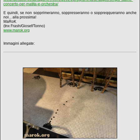
concerto-per-matita-e-orchestra/
E quindi, se non sopprimeranno, soppresseranno o soppreqqueranno anche
noi... alla prossima!
MaRoK
(tnx Frash/Giosef/Tonno)
www.marok.org
Immagini allegate: