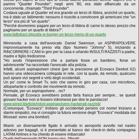
panino "Quarter Pounder", negli anni '80, era stato affiancato da un
concorrente, chiamato "Third Pounder".
Costava uguale al Quarter ed era grande un terzo di libbra, anziché un quarto,
ma è stato un fallimento: nessuno è riuscito a convincere gli americani che "un
terzo" era più di "un quarto".
"Perché dovremmo pagare per un terzo di libbra di carne lo stesso prezzo che
paghiamo per un quarto di libbra?".
www.fattistrani.it/post/a-w-burger-un-terzo-meno-di-un-quarto
Minnesota: a casa dell'avvocato Daniel Swenson, un ASPIRAPOLVERE
improvvisamente ha preso vita (tipo Numero "Johnny" 5), iniziando a
RINCORRERE i CANI in giro per la casa e urlando INSULTI RAZZISTI a padre,
madre e figlio tredicenne.
"Ho avuto l'impressione che a parlare fosse un bambino, forse un
adolescente" ha raccontato l'avvocato alla polizia.
Infatti, alcuni aspirapolveri cinesi (per la precisione gli Ecovacs Deebot X2)
hanno una videocamera collegata in rete, con la quale, da remoto, qualcuno
può spiare vizi segreti e virtù degli occidentali.
Un po' come le Smart Tv, solo che vanno in giro per casa, con microfono,
altoparlante e controllo dei movimenti da remoto.
Normale, per un aspirapolvere... no?
Pensate, gli Ecovacs avrebbero potuto farla franca per sempre... se questi
giovani hacker non si fossero intromessi per dire le parolacce!
www.wired.it/article/robot-aspirapolvere-hackerati-razzisti/
(Comunque, "Ecovacs": trollano gli occidentali persino col nome! Iniziano a
starmi simpatici, ma vi consiglio la futura versione degli "Ecovacs" moddata dal
Mossad: sono una bomba!)
Miami: un diversamente figato è arrivato in aeroporto avvolto nel nastro
adesivo per bagagli, si è presentato al banco del check-in della compagnia
LATAM Airlines e ha chiesto di essere imbarcato!
Quelli dell'aeroporto NON hanno riso. Sfigati!