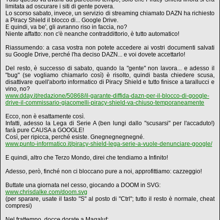
limitata ad oscurare i siti di gente povera.
Lo scorso sabato, invece, un servizio di streaming chiamato DAZN ha richiesto
a Piracy Shield il blocco di... Google Drive.
E quindi, va be', gli avranno riso in faccia, no?
Niente affatto: non c'è neanche contraddittorio, è tutto automatico!
Riassumendo: a casa vostra non potete accedere ai vostri documenti salvati
su Google Drive, perché l'ha deciso DAZN... e voi dovete accettarlo!
Del resto, è successo di sabato, quando la "gente" non lavora... e adesso il
"bug" (se vogliamo chiamarlo così) è risolto, quindi basta chiedere scusa,
disattivare quell'aborto informatico di Piracy Shield e tutto finisce a tarallucci e
vino, no?
www.dday.it/redazione/50868/il-garante-diffida-dazn-per-il-blocco-di-google-
drive-il-commissario-giacomelli-piracy-shield-va-chiuso-temporaneamente
Ecco, non è esattamente così.
Infatti, adesso la Lega di Serie A (ben lungi dallo "scusarsi" per l'accaduto!)
farà pure CAUSA a GOOGLE!
Così, per ripicca, perché esiste. Gnegnegnegnegné.
www.punto-informatico.it/piracy-shield-lega-serie-a-vuole-denunciare-google/
E quindi, altro che Terzo Mondo, direi che tendiamo a Infinito!
Adesso, però, finché non ci bloccano pure a noi, approfittiamo: cazzeggio!
Buttate una giornata nel cesso, giocando a DOOM in SVG:
www.chrisdalke.com/doom.svg
(per sparare, usate il tasto "S" al posto di "Ctrl"; tutto il resto è normale, cheat
compresi)
Nel frattempo, docce dorate a Magaluf: