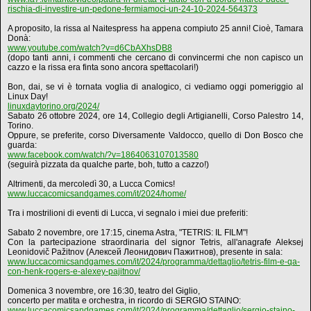
rischia-di-investire-un-pedone-fermiamoci-un-24-10-2024-564373
A proposito, la rissa al Naitespress ha appena compiuto 25 anni! Cioè, Tamara
Donà:
www.youtube.com/watch?v=d6CbAXhsDB8
(dopo tanti anni, i commenti che cercano di convincermi che non capisco un
cazzo e la rissa era finta sono ancora spettacolari!)
Bon, dai, se vi è tornata voglia di analogico, ci vediamo oggi pomeriggio al
Linux Day!
linuxdaytorino.org/2024/
Sabato 26 ottobre 2024, ore 14, Collegio degli Artigianelli, Corso Palestro 14,
Torino.
Oppure, se preferite, corso Diversamente Valdocco, quello di Don Bosco che
guarda:
www.facebook.com/watch/?v=1864063107013580
(seguirà pizzata da qualche parte, boh, tutto a cazzo!)
Altrimenti, da mercoledì 30, a Lucca Comics!
www.luccacomicsandgames.com/it/2024/home/
Tra i mostrilioni di eventi di Lucca, vi segnalo i miei due preferiti:
Sabato 2 novembre, ore 17:15, cinema Astra, "TETRIS: IL FILM"!
Con la partecipazione straordinaria del signor Tetris, all'anagrafe Aleksej
Leonidovič Pažitnov (Алексей Леонидович Пажитнов), presente in sala:
www.luccacomicsandgames.com/it/2024/programma/dettaglio/tetris-film-e-qa-
con-henk-rogers-e-alexey-pajitnov/
Domenica 3 novembre, ore 16:30, teatro del Giglio,
concerto per matita e orchestra, in ricordo di SERGIO STAINO:
www.luccacomicsandgames.com/it/2024/programma/dettaglio/sergio-staino-