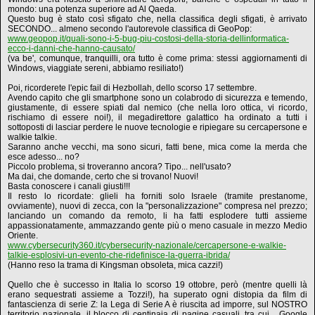
mondo: una potenza superiore ad Al Qaeda.
Questo bug è stato così sfigato che, nella classifica degli sfigati, è arrivato
SECONDO... almeno secondo l'autorevole classifica di GeoPop:
www.geopop.it/quali-sono-i-5-bug-piu-costosi-della-storia-dellinformatica-
ecco-i-danni-che-hanno-causato/
(va be', comunque, tranquilli, ora tutto è come prima: stessi aggiornamenti di
Windows, viaggiate sereni, abbiamo resiliato!)
Poi, ricorderete l'epic fail di Hezbollah, dello scorso 17 settembre.
Avendo capito che gli smartphone sono un colabrodo di sicurezza e temendo,
giustamente, di essere spiati dal nemico (che nella loro ottica, vi ricordo,
rischiamo di essere noi!), il megadirettore galattico ha ordinato a tutti i
sottoposti di lasciar perdere le nuove tecnologie e ripiegare su cercapersone e
walkie talkie.
Saranno anche vecchi, ma sono sicuri, fatti bene, mica come la merda che
esce adesso... no?
Piccolo problema, si troveranno ancora? Tipo... nell'usato?
Ma dai, che domande, certo che si trovano! Nuovi!
Basta conoscere i canali giusti!!!
Il resto lo ricordate: glieli ha forniti solo Israele (tramite prestanome,
ovviamente), nuovi di zecca, con la "personalizzazione" compresa nel prezzo;
lanciando un comando da remoto, li ha fatti esplodere tutti assieme
appassionatamente, ammazzando gente più o meno casuale in mezzo Medio
Oriente.
www.cybersecurity360.it/cybersecurity-nazionale/cercapersone-e-walkie-
talkie-esplosivi-un-evento-che-ridefinisce-la-guerra-ibrida/
(Hanno reso la trama di Kingsman obsoleta, mica cazzi!)
Quello che è successo in Italia lo scorso 19 ottobre, però (mentre quelli là
erano sequestrati assieme a Tozzi!), ha superato ogni distopia da film di
fantascienza di serie Z: la Lega di Serie A è riuscita ad imporre, sul NOSTRO
territorio nazionale, il blocco di centinaia di pagine casuali, tra cui... Google