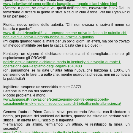
www.today.it/web/uomo-pellicola-bagaglio-aeroporto-miami-video.html
(Scherzi a parte, se eravate voi quelli dell'imbarco, cos'avreste fatto? Dai, la
tentazione di ficcare la gente in stiva a calci in culo è forte! Per me Ryan Air ci
fa un pensiero!)
Florida, nuovo ordine delle autorità: "Chi non evacua si scriva il nome su
braccia e gambe"!
www.rtl.it/notizie/articoli/usa-l-uragano-helene-arriva-in-florida-le-autorita-chi-
non-evacua-scriva-il-proprio-nome-su-braccia-o-gambe/
(mi capita quando vado al mare per un po' di giorni, in effetti, ma poi ho trovato
un metodo infallibile per fare la cacca: basta che sia giovedì!)
Kentucky: un signore è dichiarato morto, ma si è risvegliato... mentre gli
espiantavano gli ORGANI!
notizie.virgilio.it/uomo-dichiarato-morto-in-kentucky-si-risveglia-durante-l-
operazione-per-l-espianto-degli-organi-1643483
(oh, parliamone, se mi date un'altra retina nuova, che funziona al 100%, un
pensierino ce lo farei... a patto che, mentre guardo la pheega, non mi compaia
la pubblicità!)
Inghilterra: scoperto un veeeekkio con tre CAZZI.
Farebbe la fortuna del porno!!!
Piccolo problema, è morto.
www.fanpage.it/innovazione/scienze/uomo-con-tre-peni-scoperto-
casualmente-in-uk-e-solo-il-secondo-caso-di-triphallia-noto-alla-scienza/
Genova: l'auto di Primo Canale stava percorrendo l'Aurelia con il sindaco a
bordo, per parlare dei problemi del traffico, quando ha stirato un pedone sulle
strisce... in diretta tv!!! E l'ascolto si impenna!
"Fermiamoci un attimo, fermiamoci un attimo, vi restituisco la linea, un
secondo!"
www.la7.it/intanto/video/paura-in-diretta-tv-lauto-con-a-bordo-marco-bucci-