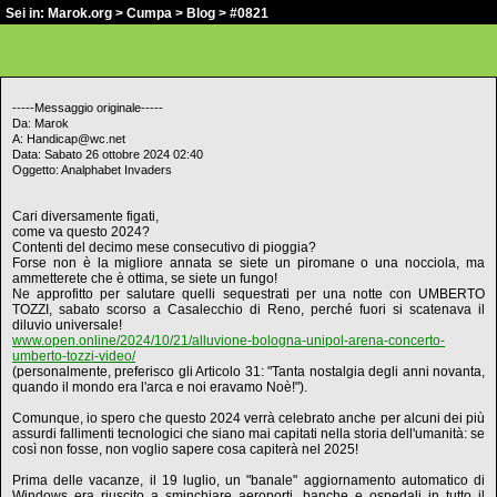
Sei in:
Marok.org
>
Cumpa
>
Blog
> #0821
-----Messaggio originale-----
Da: Marok
A: Handicap@wc.net
Data: Sabato 26 ottobre 2024 02:40
Oggetto: Analphabet Invaders
Cari diversamente figati,
come va questo 2024?
Contenti del decimo mese consecutivo di pioggia?
Forse non è la migliore annata se siete un piromane o una nocciola, ma
ammetterete che è ottima, se siete un fungo!
Ne approfitto per salutare quelli sequestrati per una notte con UMBERTO
TOZZI, sabato scorso a Casalecchio di Reno, perché fuori si scatenava il
diluvio universale!
www.open.online/2024/10/21/alluvione-bologna-unipol-arena-concerto-
umberto-tozzi-video/
(personalmente, preferisco gli Articolo 31: "Tanta nostalgia degli anni novanta,
quando il mondo era l'arca e noi eravamo Noè!").
Comunque, io spero che questo 2024 verrà celebrato anche per alcuni dei più
assurdi fallimenti tecnologici che siano mai capitati nella storia dell'umanità: se
così non fosse, non voglio sapere cosa capiterà nel 2025!
Prima delle vacanze, il 19 luglio, un "banale" aggiornamento automatico di
Windows era riuscito a sminchiare aeroporti, banche e ospedali in tutto il