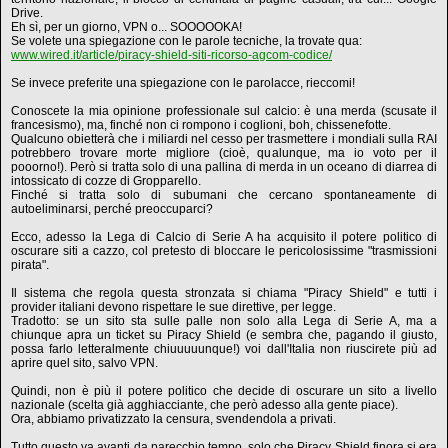
Drive.
Eh sì, per un giorno, VPN o... SOOOOOKA!
Se volete una spiegazione con le parole tecniche, la trovate qua:
www.wired.it/article/piracy-shield-siti-ricorso-agcom-codice/
Se invece preferite una spiegazione con le parolacce, rieccomi!
Conoscete la mia opinione professionale sul calcio: è una merda (scusate il
francesismo), ma, finché non ci rompono i coglioni, boh, chissenefotte.
Qualcuno obietterà che i miliardi nel cesso per trasmettere i mondiali sulla RAI
potrebbero trovare morte migliore (cioè, qualunque, ma io voto per il
pooorno!). Però si tratta solo di una pallina di merda in un oceano di diarrea di
intossicato di cozze di Gropparello.
Finché si tratta solo di subumani che cercano spontaneamente di
autoeliminarsi, perché preoccuparci?
Ecco, adesso la Lega di Calcio di Serie A ha acquisito il potere politico di
oscurare siti a cazzo, col pretesto di bloccare le pericolosissime "trasmissioni
pirata".
Il sistema che regola questa stronzata si chiama "Piracy Shield" e tutti i
provider italiani devono rispettare le sue direttive, per legge.
Tradotto: se un sito sta sulle palle non solo alla Lega di Serie A, ma a
chiunque apra un ticket su Piracy Shield (e sembra che, pagando il giusto,
possa farlo letteralmente chiuuuuunque!) voi dall'Italia non riuscirete più ad
aprire quel sito, salvo VPN.
Quindi, non è più il potere politico che decide di oscurare un sito a livello
nazionale (scelta già agghiacciante, che però adesso alla gente piace).
Ora, abbiamo privatizzato la censura, svendendola a privati.
Tutto questo va avanti da parecchio tempo, solo che Piracy Shield finora si era