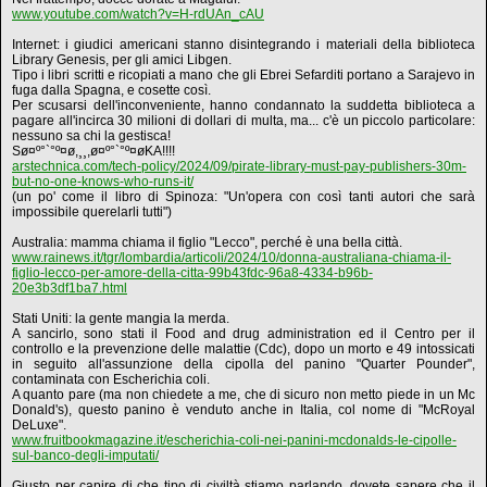
www.youtube.com/watch?v=H-rdUAn_cAU
Internet: i giudici americani stanno disintegrando i materiali della biblioteca
Library Genesis, per gli amici Libgen.
Tipo i libri scritti e ricopiati a mano che gli Ebrei Sefarditi portano a Sarajevo in
fuga dalla Spagna, e cosette così.
Per scusarsi dell'inconveniente, hanno condannato la suddetta biblioteca a
pagare all'incirca 30 milioni di dollari di multa, ma... c'è un piccolo particolare:
nessuno sa chi la gestisca!
Sø¤º°`°º¤ø,¸¸,ø¤º°`°º¤øKA!!!!
arstechnica.com/tech-policy/2024/09/pirate-library-must-pay-publishers-30m-
but-no-one-knows-who-runs-it/
(un po' come il libro di Spinoza: "Un'opera con così tanti autori che sarà
impossibile querelarli tutti")
Australia: mamma chiama il figlio "Lecco", perché è una bella città.
www.rainews.it/tgr/lombardia/articoli/2024/10/donna-australiana-chiama-il-
figlio-lecco-per-amore-della-citta-99b43fdc-96a8-4334-b96b-
20e3b3df1ba7.html
Stati Uniti: la gente mangia la merda.
A sancirlo, sono stati il Food and drug administration ed il Centro per il
controllo e la prevenzione delle malattie (Cdc), dopo un morto e 49 intossicati
in seguito all'assunzione della cipolla del panino "Quarter Pounder",
contaminata con Escherichia coli.
A quanto pare (ma non chiedete a me, che di sicuro non metto piede in un Mc
Donald's), questo panino è venduto anche in Italia, col nome di "McRoyal
DeLuxe".
www.fruitbookmagazine.it/escherichia-coli-nei-panini-mcdonalds-le-cipolle-
sul-banco-degli-imputati/
Giusto per capire di che tipo di civiltà stiamo parlando, dovete sapere che il